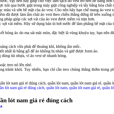
nước, vậy nên hãy giúp cho việc làm sạch đồ vest trở nên dễ dàng hơn b
ược trải qua bước giặt trong máy giặt công nghiệp và tẩy bằng hóa chấ
ạc màu và sờn bề mặt của áo vest. Cho nên hãy hạn chế mang áo vest ra 
ải mềm đã được làm ẩm chải áo vest theo chiều thẳng đứng từ trên xuốn
ơng pháp giúp các sợi vải của áo vest đươc mềm và mịn hơn.
ác sợi vải mềm. Hãy sử dụng bản ủi hơi nước để làm phẳng bề mặt của 
 vết bóng áo do ma sát mài mòn, đặc biệt là vùng khuỷu tay, bạn nên đ
khoảng cách vừa phải để thoáng khí, không ẩm mốc.
tốt nhất là bằng gỗ để áo không bị nhàu và giữ được form áo.
 dùng túi nhựa, vì áo vest sẽ nhanh hỏng.
oặc treo nó lên nhé.
ng tránh khỏi. Tuy nhiên, bạn chỉ cần treo chúng thẳng thớm trong 
ần lót nam giá rẻ đúng cách, quần lót nam, quần lót nam giá rẻ, quần l
ần lót nam giá rẻ đúng cách
,
quần lót nam
,
quần lót nam giá rẻ
,
quần ló
ần lót nam giá rẻ đúng cách
ua