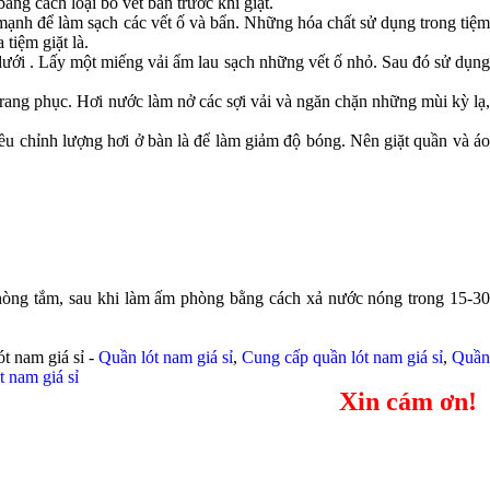
ằng cách loại bỏ vết bẩn trước khi giặt.
t mạnh để làm sạch các vết ố và bẩn. Những hóa chất sử dụng trong tiệm
tiệm giặt là.
g dưới . Lấy một miếng vải ẩm lau sạch những vết ố nhỏ. Sau đó sử dụng
trang phục. Hơi nước làm nở các sợi vải và ngăn chặn những mùi kỳ lạ,
iều chỉnh lượng hơi ở bàn là để làm giảm độ bóng. Nên giặt quần và áo
phòng tắm, sau khi làm ấm phòng bằng cách xả nước nóng trong 15-30
ót nam giá sỉ -
Quần lót nam giá sỉ
,
Cung cấp quần lót nam giá sỉ
,
Quần
t nam giá sỉ
Xin cám ơn!