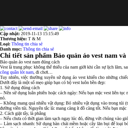
Cập nhật:
2019-11-13 15:15:49
Thương hiệu:
T & M
Loại:
Thông tin chia sẻ
Danh mục:
Thông tin chia sẻ
Chi tiết sản phẩm Bảo quản áo vest nam và 
Bảo quản áo vest nam đúng cách
Vest là trang phục không thể thiếu của nam giới khi cần sự lịch lãm, 
công quần lót nam
, đi chơi…
Tuy nhiên, việc thường xuyên sử dụng áo vest khiến cho những chiếc
Dưới đây là một số mẹo giúp bạn có bộ vest luôn bền đẹp:
1. Sử dụng đúng cách
– Nên sử dụng luân phiên hoặc cách ngày: Nếu bạn mặc vest liên tục m
nó.
– Không mang quá nhiều vật dụng: Bỏ nhiều vật dụng vào trong túi (t
đường viền túi. Nguyên tắc là: mang càng ít đồ càng tốt. Nếu bạn mặc 
2. Cách giặt tẩy, là phẳng
– Nếu chưa có thời gian làm sạch ngay lúc đó, đừng vứt chúng vào giỏ
– Làm sạch nhanh: Sử dụng bàn chải mềm hoặc cây lăn bụi để loại bỏ c