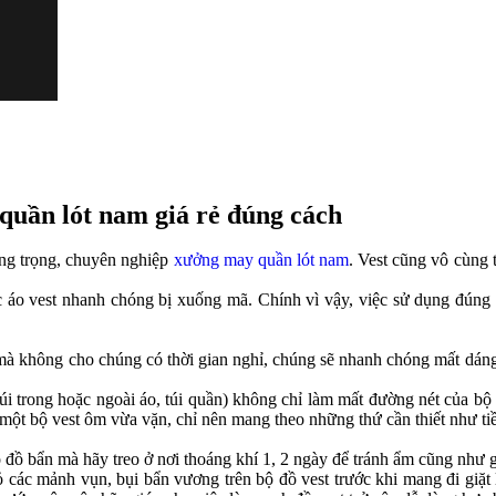
quần lót nam giá rẻ đúng cách
sang trọng, chuyên nghiệp
xưởng may quần lót nam
. Vest cũng vô cùng t
 áo vest nhanh chóng bị xuống mã. Chính vì vậy, việc sử dụng đúng c
à không cho chúng có thời gian nghỉ, chúng sẽ nhanh chóng mất dáng. 
úi trong hoặc ngoài áo, túi quần) không chỉ làm mất đường nét của bộ
một bộ vest ôm vừa vặn, chỉ nên mang theo những thứ cần thiết như tiền
 đồ bẩn mà hãy treo ở nơi thoáng khí 1, 2 ngày để tránh ẩm cũng như g
ác mảnh vụn, bụi bẩn vương trên bộ đồ vest trước khi mang đi giặt là 