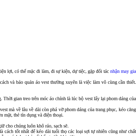
iện lợi, có thể mặc đi làm, đi sự kiện, dự tiệc, gặp đối tác
nhận may gi
ách và bảo quản áo vest thường xuyên là việc làm vô cùng cần thiết.
Thời gian treo trên móc áo chính là lúc bộ vest lấy lại phom dáng của
 vest mà về lâu về dài còn phá vỡ phom dáng của trang phục, kéo căng
 mặt, thẻ tín dụng và điện thoại.
iữ cho chúng luôn khô ráo, sạch sẽ.
cách tốt nhất để kéo dài tuổi thọ các loại sợi tự nhiên cũng như chất