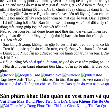
liệu vải của trang phục. Có những vết bẩn không dễ dàng trôi đi trong 
– Hạn chế mang áo vest ra tiệm giặt là: Việc giặt khô ở tiệm thường đ
giặt là thường không tốt cho sợi vải, chính vì vậy chúng dễ dàng làm b
– Tự tay giặt là áo vest: Bạn cần treo áo vest lên rồi lấy một bàn ch
bàn là hơi nước để tẩy sạch hoàn toàn bề mặt của áo vest. Đây là phư
– Là (ủi) bằng hơi nước: Bàn ủi khô sẽ quá nóng và có thể đốt cháy c
đồng thời cũng giúp loại bỏ các vết bẩn nhỏ.
Nếu áo vest của bạn sử dụng trong một thời gian dài và xuất hiện các
cùng nhau để tránh trường hợp một thứ bị bạc màu hơn thứ còn lại.
3. Cách cất đồ
– Sau khi giặt xong, không nên gập áo vest mà nên treo trong tủ, có 
– Treo bằng mắc quần áo có đầu tròn, có độ rộng vừa chạm 2 bên vai, 
– Dùng túi đựng quần áo đựng áo vest để tránh côn trùng và bụi. Đừng
4. Khi đi xa
– Nếu đi bằng ôtô
bỏ sỉ quần lót nam
, hãy để áo vest nằm phẳng phiu h
– Nếu di chuyển bằng phương tiện khác, quần áo bị nhăn là điều khô
phút.
Tags keywords: Thông tin chia sẻ, Tin tức, Bảo quản áo vest nam và qu
lót nam giá rẻ
-
Thông tin chia sẻ
,
Tin tức
,
Bảo quản áo vest nam và qu
Sản phẩm khác Bảo quản áo vest nam và qu
Vải Thun May Đồng Phục Tiêu Chí Lựa Chọn Không Thể Bỏ Q