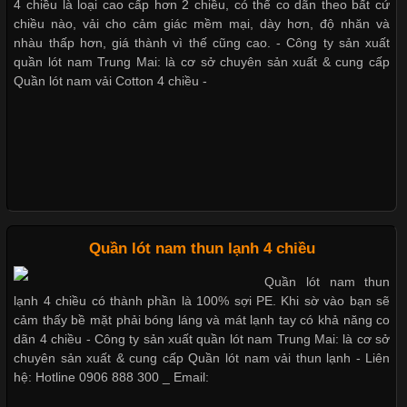
Giặt và bảo quản quần lót nam đúng cách
4 chiều là loại cao cấp hơn 2 chiều, có thể co dãn theo bất cứ
Cập nhật 2026-05-27 17:03:46
chiều nào, vải cho cảm giác mềm mại, dày hơn, độ nhăn và
nhàu thấp hơn, giá thành vì thế cũng cao. - Công ty sản xuất
Vải Lycra Là Gì? Chất Liệu Co Giãn Được Ưa Chuộng Trong
quần lót nam Trung Mai: là cơ sở chuyên sản xuất & cung cấp
Ngành May Mặc Trong ngành thời trang hiện đại, các loại vải có
Mẫu quần lót nam giá rẻ sốt hè 2017
Quần lót nam vải Cotton 4 chiều -
khả năng co giãn tốt ngày càng được ưa chuộng nhằm mang lại
cảm giác thoải mái cho người mặc. Trong đó, vải Lycra là một
trong những chất liệu nổi bật nhờ độ đàn hồi cao,
Những mẩu quần lót nam thông dụng hiện nay
Bộ sưu tập quần lót nam Boxer TpHCM
Chất Liệu Bamboo Xu Hướng Mới Trong Ngành Thời Trang
Quần lót nam thun lạnh 4 chiều
Cập nhật 2026-05-21 14:59:25
Quần lót nam boxer thun lạnh
Quần lót nam thun
Trong những năm gần đây, vải Bamboo đang trở thành một
lạnh 4 chiều có thành phần là 100% sợi PE. Khi sờ vào bạn sẽ
trong những chất liệu được yêu thích trong ngành thời trang
cảm thấy bề mặt phải bóng láng và mát lạnh tay có khả năng co
nhờ đặc tính mềm mại, thoáng khí và thân thiện với môi trường.
dãn 4 chiều - Công ty sản xuất quần lót nam Trung Mai: là cơ sở
Nguyên bộ quần lót nam Boxer thun lạnh giá rẻ
Không chỉ được ứng dụng trong quần áo thường ngày, loại vải
chuyên sản xuất & cung cấp Quần lót nam vải thun lạnh - Liên
này còn xuất hiện nhiều trong các sản phẩm đồ lót
hệ: Hotline 0906 888 300 _ Email: