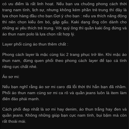
có ưu điểm là rất linh hoạt. Nếu bạn ưa chuộng phong cách thời
trang nam tính, lịch sự, nhưng không kém phần trẻ trung thì đây là
lựa chọn hàng đầu cho bạn.Gợi ý cho bạn : nếu ưa thích năng động
thì nên chọn kiểu ôm bó, gập gấu. Kaki dạng ống côn dành cho
những ai yêu thích trẻ trung. Với quý ông thì quần kaki ống đứng và
áo thun nam polo là lựa chọn rất hợp lý.
Layer phối cùng áo thun thêm chất :
Phong cách layer là mặc cùng lúc 2 trang phục trở lên. Khi mặc áo
thun nam, đừng quen phối theo phong cách layer để tạo cá tính
riêng cực chất nhé.
Áo sơ mi:
Nếu bạn nghĩ rằng áo sơ mi caro đã lỗi thời thì hẳn bạn đã nhầm.
Phối áo thun nam cùng sơ mi ca rô và quần jeans luôn là item làm
điên đảo phái mạnh.
Cách phối đẹp nhất là sơ mi hay denim, áo thun trắng hay đen và
quần jeans. Không những giúp bạn cực nam tính, bụi bặm mà còn
rất thoải mái.