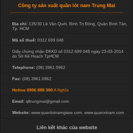
Công ty sản xuất quần lót nam Trung Mai
Công Nghệ In Chuyển Nhiệt Trong Ngành Thời Trang Hiện
Đại
Địa chỉ:
135/30 Lê Văn Quới, Bình Trị Đông
,
Quận Bình Tân
,
Tp. HCM
Cập nhật 2026-04-21 15:41:03
Mã số thuế:
0312 699 048
In Chuyển Nhiệt Là Gì? Công Nghệ In Hiện Đại Trong Ngành
May Mặc Trong ngành in ấn và thời trang, in chuyển nhiệt đang
Giấy chứng nhận ĐKKD số 0312 699 048 ngày 23-03-2014
là một trong những công nghệ phổ biến nhờ khả năng tạo ra
do Sở Kế Hoạch TpHCM
hình ảnh sắc nét và bền màu. Đặc biệt, kỹ thuật này được ứng
Telephone:
(08).3961.0962
dụng rộng rãi trong sản xuất áo thun, đồ thể thao
Fax:
(08).3961.0962
Hotine
0906 888 300
A Nghĩa
Email:
qltrungmai@gmail.com
Vì Sao Cơ Sở Sản Xuất Quần Lót Nam Ưa Chuộng Vải
Cotton?
Website:
www.quanlotnamgiare.com, www.quanxinam.com
Cập nhật 2026-04-20 17:14:16
Liên kết khác của website
Vải cotton là một trong những chất liệu được sử dụng rộng rãi