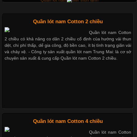
Quần lót nam boxer thun lạnh
Quần lót nam Cotton 2 chiều
Nguyên bộ quần lót nam Boxer thun lạnh giá rẻ
Quần lót nam Cotton
2 chiều có khả năng co dãn 2 chiều cố định của hướng vải thun
dệt, chi phí thấp, dể gia công, độ bền cao, ít bị tình trạng giãn vải
Dễ chịu hơn với quần lót nam giá rẻ vải Cotton 4 chiều
và chảy xệ. - Công ty sản xuất quần lót nam Trung Mai: là cơ sở
Cập nhật 2026-06-01 14:23:34
chuyên sản xuất & cung cấp Quần lót nam Cotton 2 chiều.
Trong môi trường kinh doanh hiện đại, việc xây dựng hình ảnh
Mẫu quần short quần lót nam nữ hè thu 2017
chuyên nghiệp đóng vai trò quan trọng đối với sự phát triển của
doanh nghiệp. Một trong những giải pháp hiệu quả được nhiều
đơn vị lựa chọn hiện nay là sử dụng áo thun đồng phục công ty.
Thị hiều quần lót nam bơi lội nam và nữ 2017
Không chỉ giúp tạo sự đồng bộ, áo thun
Xu hướng thời trang trẻ và quần lót nam giá sỉ
Quần lót nam Cotton 4 chiều
Chất Liệu Lycra Có Gì Đặc Biệt Trong Ngành Thời Trang?
Quần lót nam Cotton