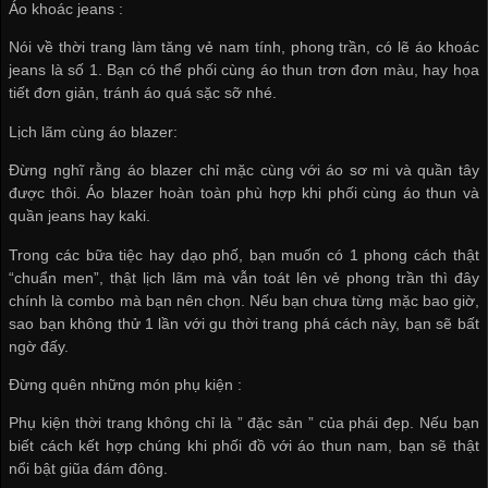
Áo khoác jeans :
Nói về thời trang làm tăng vẻ nam tính, phong trần, có lẽ áo khoác
jeans là số 1. Bạn có thể phối cùng áo thun trơn đơn màu, hay họa
tiết đơn giản, tránh áo quá sặc sỡ nhé.
Lịch lãm cùng áo blazer:
Đừng nghĩ rằng áo blazer chỉ mặc cùng với áo sơ mi và quần tây
được thôi. Áo blazer hoàn toàn phù hợp khi phối cùng áo thun và
quần jeans hay kaki.
Trong các bữa tiệc hay dạo phố, bạn muốn có 1 phong cách thật
“chuẩn men”, thật lịch lãm mà vẫn toát lên vẻ phong trần thì đây
chính là combo mà bạn nên chọn. Nếu bạn chưa từng mặc bao giờ,
sao bạn không thử 1 lần với gu thời trang phá cách này, bạn sẽ bất
ngờ đấy.
Đừng quên những món phụ kiện :
Phụ kiện thời trang không chỉ là ” đặc sản ” của phái đẹp. Nếu bạn
biết cách kết hợp chúng khi phối đồ với áo thun nam, bạn sẽ thật
nổi bật giũa đám đông.