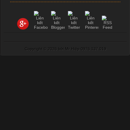
nhất trong ngành dệt may nhờ đặc tính mềm mại, thoáng mát
và thấm hút mồ hôi tốt. Đây cũng là loại vải được nhiều công ty
sản xuất quần lót nam lựa chọn để tạo ra các sản phẩm chất
lượng, phù hợp với nhu cầu sử dụng
Copyright ©
2026 bởi Mr Hiệp 0976.137.019