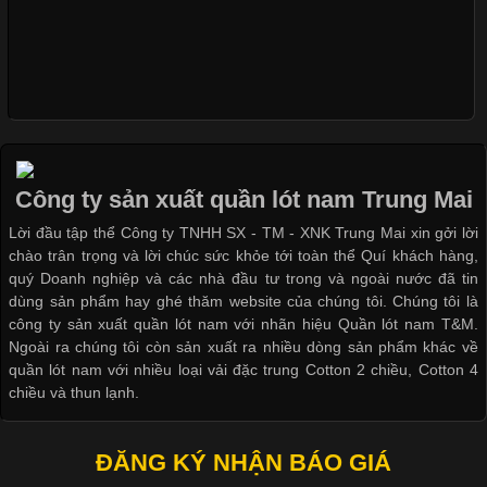
Dễ chịu hơn với quần lót nam giá rẻ vải Cotton 4 chiều
Những Loại Vải Thun Thông Dụng Và Đặc Điểm Nổi Bật
Cập nhật 2026-05-20 14:58:56
Vải thun là một trong những chất liệu được sử dụng rộng rãi
nhất trong ngành thời trang nhờ đặc tính co giãn, mềm mại và
Công ty sản xuất quần lót nam Trung Mai
thoải mái khi mặc. Từ áo thun, đồ thể thao cho đến đồ lót nam,
Lời đầu tập thể Công ty TNHH SX - TM - XNK Trung Mai xin gởi lời
vải thun luôn đóng vai trò quan trọng trong quá trình sản xuất.
chào trân trọng và lời chúc sức khỏe tới toàn thể Quí khách hàng,
Hiện nay, nhu cầu tìm kiếm quần lót nam giá
quý Doanh nghiệp và các nhà đầu tư trong và ngoài nước đã tin
dùng sản phẩm hay ghé thăm website của chúng tôi. Chúng tôi là
công ty sản xuất quần lót nam với nhãn hiệu Quần lót nam T&M.
Ngoài ra chúng tôi còn sản xuất ra nhiều dòng sản phẩm khác về
quần lót nam với nhiều loại vải đặc trung Cotton 2 chiều, Cotton 4
Xu Hướng Form Áo Thun Phổ Biến Trong Ngành May Mặc
chiều và thun lạnh.
Cập nhật 2026-05-09 15:58:23
ĐĂNG KÝ NHẬN BÁO GIÁ
Các Form Áo Thun Phổ Biến Hiện Nay Và Xu Hướng Trong