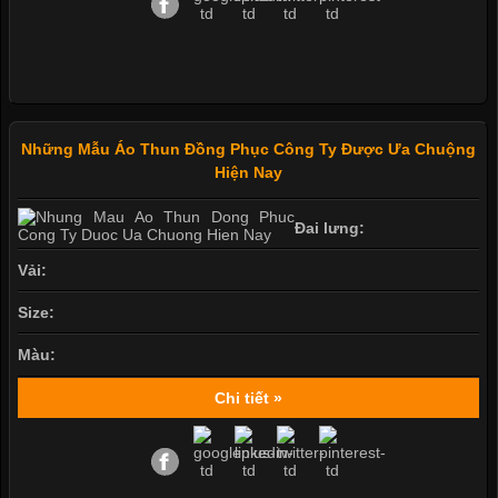
Những Mẫu Áo Thun Đồng Phục Công Ty Được Ưa Chuộng
Hiện Nay
Đai lưng:
Vải:
Size:
Màu:
Chi tiết »