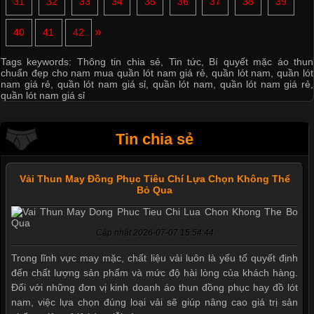
31
32
33
34
35
36
37
38
39
»
40
41
42
Tags keywords:
Thông tin chia sẻ
,
Tin tức
,
Bí quyết mặc áo thun
chuẩn đẹp cho nam mua quần lót nam giá rẻ
,
quần lót nam
,
quần lót
nam giá rẻ
,
quần lót nam giá sỉ
,
quần lót nam
,
quần lót nam giá rẻ
,
quần lót nam giá sỉ
Tin chia sẻ
Vải Thun May Đồng Phục Tiêu Chí Lựa Chọn Không Thể
Bỏ Qua
Cập nhật 2026-07-07 15:54:44
Trong lĩnh vực may mặc, chất liệu vải luôn là yếu tố quyết định
đến chất lượng sản phẩm và mức độ hài lòng của khách hàng.
Đối với những đơn vị kinh doanh áo thun đồng phục hay đồ lót
nam, việc lựa chọn đúng loại vải sẽ giúp nâng cao giá trị sản