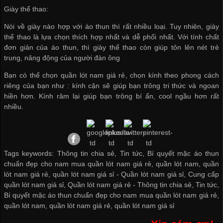
Giày thể thao:
Nói về giày nào hợp với áo thun thì rất nhiều loại. Tuy nhiên, giày
thể thao là lựa chọn thích hợp nhất và dễ phối nhất. Với tính chất
đơn giản của áo thun, thì giày thể thao còn giúp tôn lên nét trẻ
trung, năng động của người đàn ông
Bạn có thể chọn
quần lót nam giá rẻ
, chọn kính theo phong cách
riêng của bạn như : kính cận sẽ giúp bạn trông tri thức và ngoan
hiền hơn. Kính râm lại giúp bạn trông bí ẩn, cool ngầu hơn rất
nhiều.
Tags keywords: Thông tin chia sẻ, Tin tức, Bí quyết mặc áo thun
chuẩn đẹp cho nam mua quần lót nam giá rẻ, quần lót nam, quần
lót nam giá rẻ, quần lót nam giá sỉ -
Quần lót nam giá sỉ
,
Cung cấp
quần lót nam giá sỉ
,
Quần lót nam giá rẻ
-
Thông tin chia sẻ
,
Tin tức
,
Bí quyết mặc áo thun chuẩn đẹp cho nam mua quần lót nam giá rẻ
,
quần lót nam
,
quần lót nam giá rẻ
,
quần lót nam giá sỉ