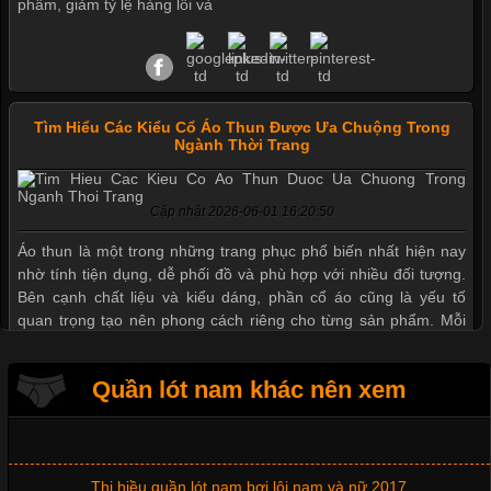
phẩm, giảm tỷ lệ hàng lỗi và
Tìm Hiểu Các Kiểu Cổ Áo Thun Được Ưa Chuộng Trong
Ngành Thời Trang
Cập nhật 2026-06-01 16:20:50
Áo thun là một trong những trang phục phổ biến nhất hiện nay
nhờ tính tiện dụng, dễ phối đồ và phù hợp với nhiều đối tượng.
Bên cạnh chất liệu và kiểu dáng, phần cổ áo cũng là yếu tố
quan trọng tạo nên phong cách riêng cho từng sản phẩm. Mỗi
loại cổ áo sẽ mang đến một vẻ đẹp khác
Quần lót nam khác nên xem
Mẫu quần short quần lót nam nữ hè thu 2017
Những Mẫu Áo Thun Đồng Phục Công Ty Được Ưa
Chuộng Hiện Nay
Thị hiều quần lót nam bơi lội nam và nữ 2017