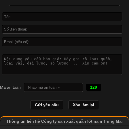
đời sống hiện đại nhờ sự tiện lợi, thoải mái và dễ phối đồ.
Không chỉ xuất hiện trong thời trang thường ngày, áo phông còn
được ứng dụng rộng rãi trong ngành sản xuất may mặc, đặc
biệt là các sản phẩm từ vải thun. Hiện nay,
Công Nghệ In Chuyển Nhiệt Trong Ngành Thời Trang Hiện
Đại
Cập nhật 2026-04-21 15:41:03
In Chuyển Nhiệt Là Gì? Công Nghệ In Hiện Đại Trong Ngành
Mã an toàn
129
May Mặc Trong ngành in ấn và thời trang, in chuyển nhiệt đang
là một trong những công nghệ phổ biến nhờ khả năng tạo ra
hình ảnh sắc nét và bền màu. Đặc biệt, kỹ thuật này được ứng
dụng rộng rãi trong sản xuất áo thun, đồ thể thao
Thông tin liên hệ Công ty sản xuất quần lót nam Trung Mai