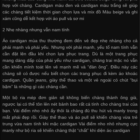
hợp với chàng. Cardigan màu đen và cardigan màu trắng sẽ giúp
các chàng tiết kiệm thời gian chọn lựa và mix đồ Màu beige và ghi
xám cũng dễ kết hợp với áo pull và sơ mi
2 Nhẹ nhàng nhưng vẫn nam tính
Áo cardigan mùa thu thường đem đến vẻ đẹp nhẹ nhàng cho cả
phái mạnh và phái yếu. Nhưng với phái mạnh, yếu tố nam tính vẫn
cần đặt lên đầu khi chọn lựa phục trang. Dù là một trang phục
mang dáng dấp của phái yếu như cardigan, chàng trai mặc nó vẫn
cần khiến mình toát lên vẻ mạnh mẽ và “đàn ông”. Điều này các
chàng sẽ có được nếu biết chọn các trang phục đi kèm áo khoác
cardigan. Quần jeans, giày thể thao và một vẻ ngoài có chút “bụi
bặm” là những gì các chàng cần.
Một bộ ria mép đơn giản sẽ không biến chàng thành ông già,
ngược lại có thể tôn lên nét bảnh bao rất cá tính cho chàng trai của
bạn. Vài điểm nho nhỏ ấy thôi là chàng đủ thu hút và manly trong
mắt phái đẹp rồi. Giày thể thao và áo pull sẽ khiến chàng vừa trẻ
trung vừa nam tính khi mặc cardigan Vài điểm nho nhỏ nhưng cực
manly như bộ ria sẽ khiến chàng thật “chất” khi diện áo cardigan