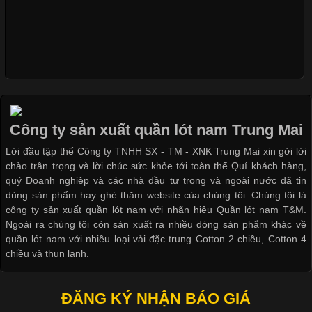
Xu Hướng Form Áo Thun Phổ Biến Trong Ngành May Mặc
Cập nhật 2026-05-09 15:58:23
Các Form Áo Thun Phổ Biến Hiện Nay Và Xu Hướng Trong
Ngành May Mặc Áo thun là một trong những trang phục quen
thuộc và được sử dụng phổ biến nhất hiện nay. Không chỉ đa
Công ty sản xuất quần lót nam Trung Mai
dạng về màu sắc hay chất liệu, áo thun còn có nhiều form dáng
Lời đầu tập thể Công ty TNHH SX - TM - XNK Trung Mai xin gởi lời
khác nhau để phù hợp với từng phong cách thời trang và nhu
chào trân trọng và lời chúc sức khỏe tới toàn thể Quí khách hàng,
cầu
quý Doanh nghiệp và các nhà đầu tư trong và ngoài nước đã tin
dùng sản phẩm hay ghé thăm website của chúng tôi. Chúng tôi là
công ty sản xuất quần lót nam với nhãn hiệu Quần lót nam T&M.
Ngoài ra chúng tôi còn sản xuất ra nhiều dòng sản phẩm khác về
quần lót nam với nhiều loại vải đặc trung Cotton 2 chiều, Cotton 4
Khám Phá Áo Phông Trang Phục Phổ Biến Nhất Hiện Nay
chiều và thun lạnh.
Cập nhật 2026-04-24 17:24:50
ĐĂNG KÝ NHẬN BÁO GIÁ
Áo phông là một trong những trang phục phổ biến nhất trong