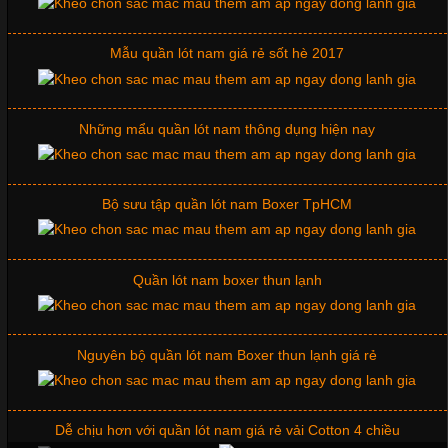
Mẫu quần lót nam giá rẻ sốt hè 2017
Cập nhật 2026-06-01 16:20:50
Áo thun là một trong những trang phục phổ biến nhất hiện nay
Những mẩu quần lót nam thông dụng hiện nay
nhờ tính tiện dụng, dễ phối đồ và phù hợp với nhiều đối tượng.
Bên cạnh chất liệu và kiểu dáng, phần cổ áo cũng là yếu tố
quan trọng tạo nên phong cách riêng cho từng sản phẩm. Mỗi
loại cổ áo sẽ mang đến một vẻ đẹp khác
Bộ sưu tập quần lót nam Boxer TpHCM
Quần lót nam boxer thun lạnh
Những Mẫu Áo Thun Đồng Phục Công Ty Được Ưa
Chuộng Hiện Nay
Nguyên bộ quần lót nam Boxer thun lạnh giá rẻ
Cập nhật 2026-06-01 14:23:34
Trong môi trường kinh doanh hiện đại, việc xây dựng hình ảnh
Dễ chịu hơn với quần lót nam giá rẻ vải Cotton 4 chiều
chuyên nghiệp đóng vai trò quan trọng đối với sự phát triển của
doanh nghiệp. Một trong những giải pháp hiệu quả được nhiều
đơn vị lựa chọn hiện nay là sử dụng áo thun đồng phục công ty.