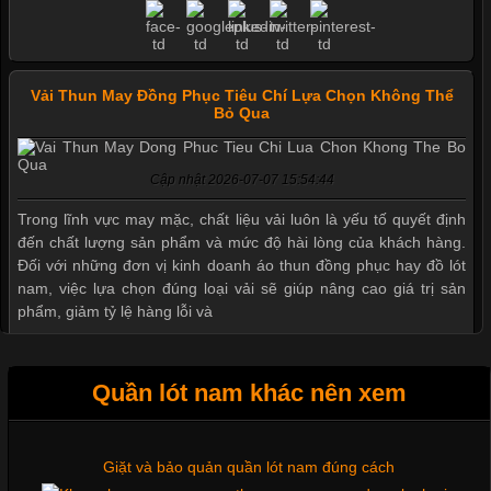
Vải Thun May Đồng Phục Tiêu Chí Lựa Chọn Không Thể
Bỏ Qua
Mẫu quần short quần lót nam nữ hè thu 2017
Cập nhật 2026-07-07 15:54:44
Trong lĩnh vực may mặc, chất liệu vải luôn là yếu tố quyết định
đến chất lượng sản phẩm và mức độ hài lòng của khách hàng.
Thị hiều quần lót nam bơi lội nam và nữ 2017
Đối với những đơn vị kinh doanh áo thun đồng phục hay đồ lót
nam, việc lựa chọn đúng loại vải sẽ giúp nâng cao giá trị sản
phẩm, giảm tỷ lệ hàng lỗi và
Xu hướng thời trang trẻ và quần lót nam giá sỉ
Quần lót nam khác nên xem
Giặt và bảo quản quần lót nam đúng cách
Tìm Hiểu Các Kiểu Cổ Áo Thun Được Ưa Chuộng Trong
Ngành Thời Trang