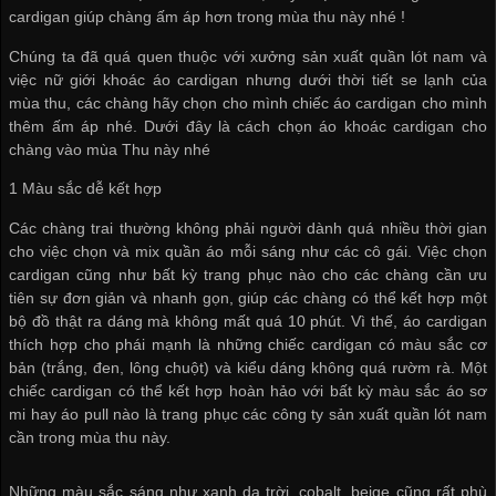
cardigan giúp chàng ấm áp hơn trong mùa thu này nhé !
Chúng ta đã quá quen thuộc với
xưởng sản xuất quần lót nam
và
việc nữ giới khoác áo cardigan nhưng dưới thời tiết se lạnh của
mùa thu, các chàng hãy chọn cho mình chiếc áo cardigan cho mình
thêm ấm áp nhé. Dưới đây là cách chọn áo khoác cardigan cho
chàng vào mùa Thu này nhé
1 Màu sắc dễ kết hợp
Các chàng trai thường không phải người dành quá nhiều thời gian
cho việc chọn và mix quần áo mỗi sáng như các cô gái. Việc chọn
cardigan cũng như bất kỳ trang phục nào cho các chàng cần ưu
tiên sự đơn giản và nhanh gọn, giúp các chàng có thể kết hợp một
bộ đồ thật ra dáng mà không mất quá 10 phút. Vì thế, áo cardigan
thích hợp cho phái mạnh là những chiếc cardigan có màu sắc cơ
bản (trắng, đen, lông chuột) và kiểu dáng không quá rườm rà. Một
chiếc cardigan có thể kết hợp hoàn hảo với bất kỳ màu sắc áo sơ
mi hay áo pull nào là trang phục các
công ty sản xuất quần lót nam
cần trong mùa thu này.
Những màu sắc sáng như xanh da trời, cobalt, beige cũng rất phù