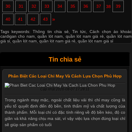
30
31
32
33
34
35
36
37
38
39
»
40
41
42
43
Tags keywords:
Thông tin chia sẻ
,
Tin tức
,
Cách chọn áo khoác
cardigan cho nam
,
quần lót nam
,
quần lót nam giá rẻ
,
quần lót nam
giá sỉ
,
quần lót nam
,
quần lót nam giá rẻ
,
quần lót nam giá sỉ
Tin chia sẻ
Phân Biệt Các Loại Chỉ May Và Cách Lựa Chọn Phù Hợp
Cập nhật 2026-08-07 17:28:11
Trong ngành may mặc, ngoài chất liệu vải thì chỉ may cũng là
yếu tố quyết định đến độ bền, tính thẩm mỹ và chất lượng của
thành phẩm. Mỗi loại chỉ có đặc tính riêng về độ bền kéo, độ co
giãn và khả năng chịu ma sát, vì vậy việc lựa chọn đúng loại chỉ
sẽ giúp sản phẩm có tuổi