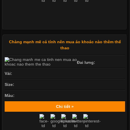
Chàng mạnh mẽ cá tính nên mua áo khoác nào thêm thể
thao
Đai lưng:
Vải:
Size:
Màu:
Chi tiết »