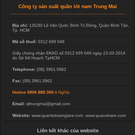
Công ty sản xuất quần lót nam Trung Mai
Địa chỉ:
135/30 Lê Văn Quới, Bình Trị Đông
,
Quận Bình Tân
,
Tp. HCM
Mã số thuế:
0312 699 048
Giấy chứng nhận ĐKKD số 0312 699 048 ngày 23-03-2014
do Sở Kế Hoạch TpHCM
Telephone:
(08).3961.0962
Fax:
(08).3961.0962
Hotine
0906 888 300
A Nghĩa
Email:
qltrungmai@gmail.com
Website:
www.quanlotnamgiare.com, www.quanxinam.com
Liên kết khác của website