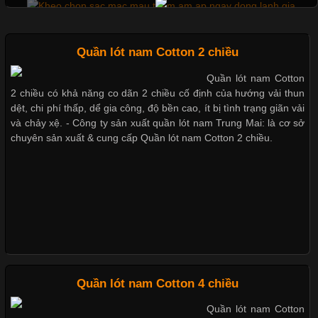
Không chỉ giúp tạo sự đồng bộ, áo thun
Mẫu quần short quần lót nam nữ hè thu 2017
Quần lót nam Cotton 2 chiều
Thị hiều quần lót nam bơi lội nam và nữ 2017
Quần lót nam Cotton
Chất Liệu Lycra Có Gì Đặc Biệt Trong Ngành Thời Trang?
2 chiều có khả năng co dãn 2 chiều cố định của hướng vải thun
dệt, chi phí thấp, dể gia công, độ bền cao, ít bị tình trạng giãn vải
Xu hướng thời trang trẻ và quần lót nam giá sỉ
Cập nhật 2026-05-27 17:03:46
và chảy xệ. - Công ty sản xuất quần lót nam Trung Mai: là cơ sở
chuyên sản xuất & cung cấp Quần lót nam Cotton 2 chiều.
Vải Lycra Là Gì? Chất Liệu Co Giãn Được Ưa Chuộng Trong
Ngành May Mặc Trong ngành thời trang hiện đại, các loại vải có
Giặt và bảo quản quần lót nam đúng cách
khả năng co giãn tốt ngày càng được ưa chuộng nhằm mang lại
cảm giác thoải mái cho người mặc. Trong đó, vải Lycra là một
trong những chất liệu nổi bật nhờ độ đàn hồi cao,
Mẫu quần lót nam giá rẻ sốt hè 2017
Những mẩu quần lót nam thông dụng hiện nay
Chất Liệu Bamboo Xu Hướng Mới Trong Ngành Thời Trang
Quần lót nam Cotton 4 chiều
Quần lót nam Cotton
Cập nhật 2026-05-21 14:59:25