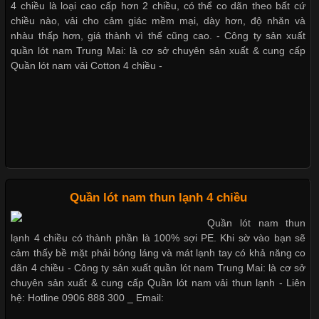
4 chiều là loại cao cấp hơn 2 chiều, có thể co dãn theo bất cứ
Bộ sưu tập quần lót nam Boxer TpHCM
Trong những năm gần đây, vải Bamboo đang trở thành một
chiều nào, vải cho cảm giác mềm mại, dày hơn, độ nhăn và
trong những chất liệu được yêu thích trong ngành thời trang
nhàu thấp hơn, giá thành vì thế cũng cao. - Công ty sản xuất
nhờ đặc tính mềm mại, thoáng khí và thân thiện với môi trường.
quần lót nam Trung Mai: là cơ sở chuyên sản xuất & cung cấp
Quần lót nam boxer thun lạnh
Không chỉ được ứng dụng trong quần áo thường ngày, loại vải
Quần lót nam vải Cotton 4 chiều -
này còn xuất hiện nhiều trong các sản phẩm đồ lót
Nguyên bộ quần lót nam Boxer thun lạnh giá rẻ
Những Loại Vải Thun Thông Dụng Và Đặc Điểm Nổi Bật
Dễ chịu hơn với quần lót nam giá rẻ vải Cotton 4 chiều
Cập nhật 2026-05-20 14:58:56
Quần lót nam thun lạnh 4 chiều
Vải thun là một trong những chất liệu được sử dụng rộng rãi
Quần lót nam thun
nhất trong ngành thời trang nhờ đặc tính co giãn, mềm mại và
lạnh 4 chiều có thành phần là 100% sợi PE. Khi sờ vào bạn sẽ
thoải mái khi mặc. Từ áo thun, đồ thể thao cho đến đồ lót nam,
cảm thấy bề mặt phải bóng láng và mát lạnh tay có khả năng co
vải thun luôn đóng vai trò quan trọng trong quá trình sản xuất.
dãn 4 chiều - Công ty sản xuất quần lót nam Trung Mai: là cơ sở
Hiện nay, nhu cầu tìm kiếm quần lót nam giá
chuyên sản xuất & cung cấp Quần lót nam vải thun lạnh - Liên
hệ: Hotline 0906 888 300 _ Email: