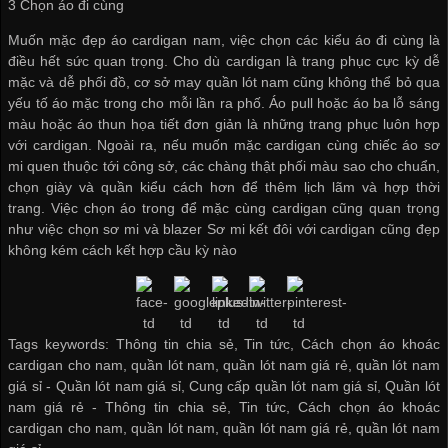
3 Chọn áo đi cùng
Muốn mặc đẹp áo cardigan nam, việc chọn các kiểu áo đi cùng là
điều hết sức quan trọng. Cho dù cardigan là trang phục cực kỳ dễ
mặc và dễ phối đồ,
cơ sở may quần lót nam
cũng không thể bỏ qua
yếu tố áo mặc trong cho mỗi lần ra phố. Áo pull hoặc áo ba lỗ sáng
màu hoặc áo thun họa tiết đơn giản là những trang phục luôn hợp
với cardigan. Ngoài ra, nếu muốn mặc cardigan cùng chiếc áo sơ
mi quen thuộc tới công sở, các chàng thật phối màu sao cho chuẩn,
chọn giày và quần kiểu cách hơn để thêm lịch lãm và hợp thời
trang. Việc chọn áo trong để mặc cùng cardigan cũng quan trọng
như việc chọn sơ mi và blazer Sơ mi kết đôi với cardigan cũng đẹp
không kém cách kết hợp cầu kỳ nào
Tags keywords: Thông tin chia sẻ, Tin tức, Cách chọn áo khoác
cardigan cho nam, quần lót nam, quần lót nam giá rẻ, quần lót nam
giá sỉ -
Quần lót nam giá sỉ
,
Cung cấp quần lót nam giá sỉ
,
Quần lót
nam giá rẻ
-
Thông tin chia sẻ
,
Tin tức
,
Cách chọn áo khoác
cardigan cho nam
,
quần lót nam
,
quần lót nam giá rẻ
,
quần lót nam