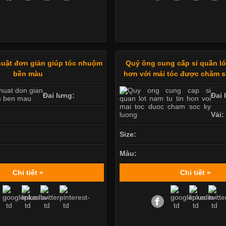
thuật đơn giản giúp tóc nhuộm
Quý ông cung cấp sỉ quần ló
bền màu
hơn với mái tóc được chăm s
Đai lưng:
Đai 
Vải:
Size:
Màu:
Chi tiết »
Chi tiết »