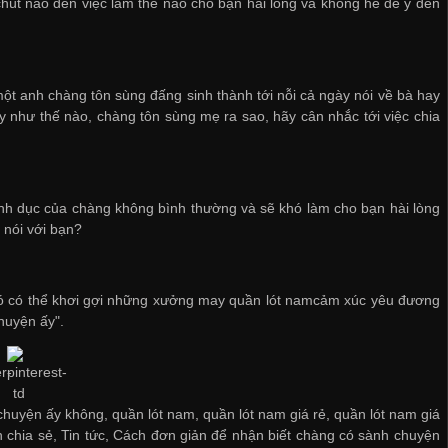
út nào đến việc làm thế nào cho bạn hài lòng và không hề để ý đến
ột anh chàng tôn sùng đấng sinh thành tới nỗi cả ngày nói về bà hay
 như thế nào, chàng tôn sùng mẹ ra sao, hãy cân nhắc tới việc chia
 tình dục của chàng không bình thường và sẽ khó làm cho bạn hài lòng
 nói với bạn?
hó có thể khơi gợi những
xưởng may quần lót nam
cảm xúc yêu đương
huyện ấy".
chuyện ấy không, quần lót nam, quần lót nam giá rẻ, quần lót nam giá
n chia sẻ
,
Tin tức
,
Cách đơn giản để nhận biết chàng có sành chuyện