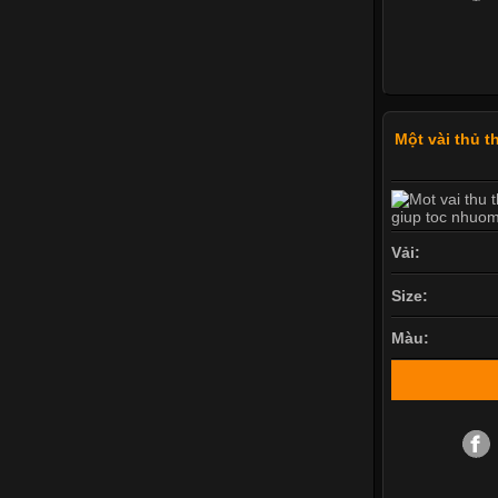
Một vài thủ 
Vải:
Size:
Màu: