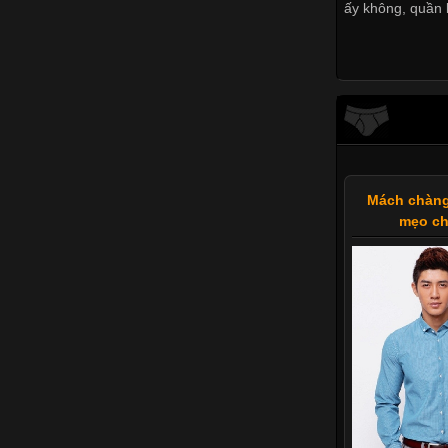
ấy không
,
quần 
Mách chàng
mẹo ch