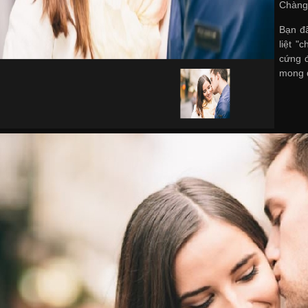
Chàng
Bạn đ
liệt 
cứng đ
mong đ