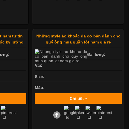
t nam tự tin
Những style áo khoác da cơ bản dành cho
óc kỹ lưỡng
quý ông mua quần lót nam giá rẻ
lưng:
Đai lưng:
Vải:
Size:
Màu:
Chi tiết »
Mẫu quần short quần lót nam nữ hè thu 2017