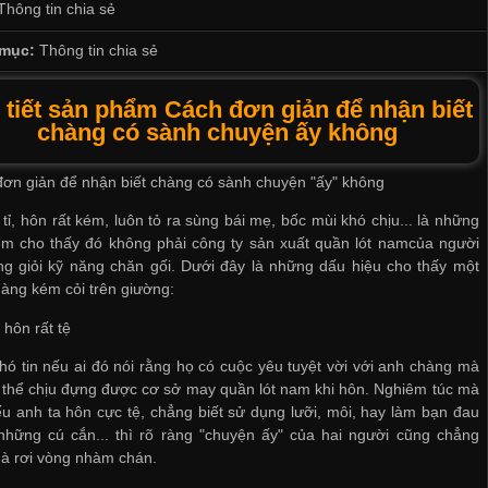
Thông tin chia sẻ
mục:
Thông tin chia sẻ
 tiết sản phẩm Cách đơn giản để nhận biết
chàng có sành chuyện ấy không
ơn giản để nhận biết chàng có sành chuyện "ấy" không
 tỉ, hôn rất kém, luôn tỏ ra sùng bái mẹ, bốc mùi khó chịu... là những
iểm cho thấy đó không phải
công ty sản xuất quần lót nam
của người
g giỏi kỹ năng chăn gối. Dưới đây là những dấu hiệu cho thấy một
àng kém cỏi trên giường:
hôn rất tệ
hó tin nếu ai đó nói rằng họ có cuộc yêu tuyệt vời với anh chàng mà
 thể chịu đựng được
cơ sở may quần lót nam
khi hôn. Nghiêm túc mà
ếu anh ta hôn cực tệ, chẳng biết sử dụng lưỡi, môi, hay làm bạn đau
những cú cắn... thì rõ ràng "chuyện ấy" của hai người cũng chẳng
à rơi vòng nhàm chán.