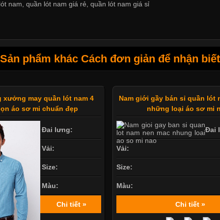
lót nam
,
quần lót nam giá rẻ
,
quần lót nam giá sỉ
Sản phẩm khác Cách đơn giản để nhận biế
 xưởng may quần lót nam 4
Nam giới gầy bán sỉ quần lót
ọn áo sơ mi chuẩn đẹp
những loại áo sơ mi 
Đai lưng:
Đai 
Vải:
Vải:
Size:
Size:
Màu:
Màu:
Chi tiết »
Chi tiết »