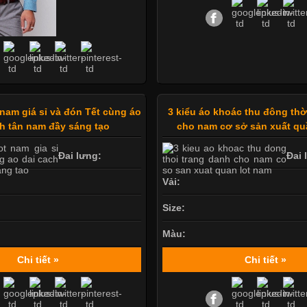
nam giá sỉ và đón Tết cùng áo
3 kiểu áo khoác thu đông thờ
ch tân nam đầy sáng tạo
cho nam cơ sở sản xuất qu
Đai lưng:
Đai 
Vải:
Size:
Màu:
Chi tiết »
Chi tiết »