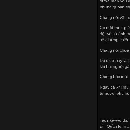
được màn yêu đư
những gì bạn th
Chàng nói về m
Có một ranh giớ
đặt vô số ảnh m
sẻ giường chiếu
Chàng nói chưa
Dù điều này là l
khi hai người g
Chàng bốc mùi
Ngay cả khi mùi
từ người phụ nữ
Tags keywords: 
sỉ -
Quần lót nam