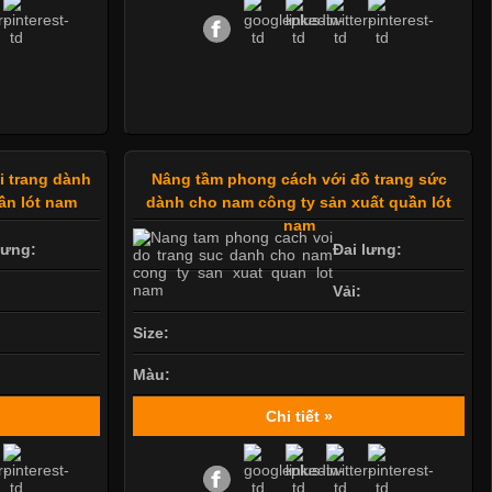
i trang dành
Nâng tầm phong cách với đồ trang sức
ần lót nam
dành cho nam công ty sản xuất quần lót
nam
lưng:
Đai lưng:
Vải:
Size:
Màu:
Chi tiết »