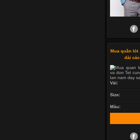
Mua quần lót 
dài cá
Vải:
Size:
Màu: