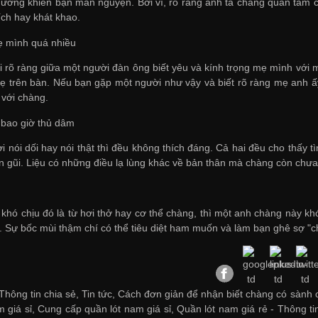
ơng khiến bạn mãn nguyện. Bởi vì, rõ ràng anh ta chẳng quan tâm ch
ích hay khát khao.
ẹ mình quá nhiều
i rõ ràng giữa một người đàn ông biết yêu và kính trọng mẹ mình với m
ẹ trên bàn. Nếu bạn gặp một người như vậy và biết rõ ràng mẹ anh ấy
 với chàng.
 bao giờ thủ dâm
ời nói dối hay nói thật thì đều không thích đáng. Cả hai đều cho thấy
ần gũi. Liệu có những điều lạ lùng khác về bản thân mà chàng còn chưa
 khó chịu đó là từ hơi thở hay cơ thể chàng, thì một anh chàng này k
. Sự bốc mùi thậm chí có thể tiêu diệt ham muốn và làm bạn ghê sợ "c
Thông tin chia sẻ, Tin tức, Cách đơn giản để nhận biết chàng có sành 
 giá sỉ
,
Cung cấp quần lót nam giá sỉ
,
Quần lót nam giá rẻ
-
Thông ti