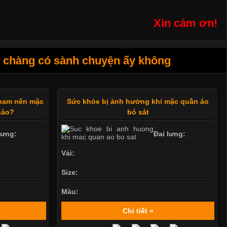
Xin cám ơn!
t chàng có sành chuyện ấy không
 nam nên mặc
Sức khỏe bị ảnh hưởng khi mặc quần áo
nào?
bó sát
lưng:
Đai lưng:
Vải:
Size:
Màu:
Chi tiết »