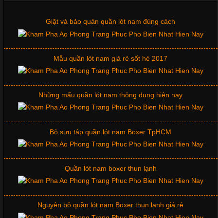
Tìm Hiểu Các Kiểu Cổ Áo Thun Được Ưa Chuộng Trong
Ngành Thời Trang
Giặt và bảo quản quần lót nam đúng cách
Cập nhật 2026-06-01 16:20:50
Mẫu quần lót nam giá rẻ sốt hè 2017
Áo thun là một trong những trang phục phổ biến nhất hiện nay
nhờ tính tiện dụng, dễ phối đồ và phù hợp với nhiều đối tượng.
Bên cạnh chất liệu và kiểu dáng, phần cổ áo cũng là yếu tố
quan trọng tạo nên phong cách riêng cho từng sản phẩm. Mỗi
Những mẩu quần lót nam thông dụng hiện nay
loại cổ áo sẽ mang đến một vẻ đẹp khác
Bộ sưu tập quần lót nam Boxer TpHCM
Những Mẫu Áo Thun Đồng Phục Công Ty Được Ưa
Chuộng Hiện Nay
Quần lót nam boxer thun lạnh
Cập nhật 2026-06-01 14:23:34
Nguyên bộ quần lót nam Boxer thun lạnh giá rẻ
Trong môi trường kinh doanh hiện đại, việc xây dựng hình ảnh