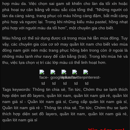
hợp màu da. Việc chọn sai gam sẽ khiến cho làn da tối xỉn hoặc
phá hoại sự cân bằng về màu sắc của tổng thể. "Những người có
làn da càng sáng, trang phục có màu hồng càng đậm, bắt mắt càng
phù hợp và ngược lại. Trong khi những kiểu màu pastel, hồng nhạt
phù hợp với người màu da tối hơn", một chuyên gia cho biết.
Màu hồng có thể sử dụng được cả trong mùa hè lẫn mùa đông. Tuy
vậy, các chuyên gia của
cơ sở may quần lót nam
cho biết vào mùa
đông nam giới nên mặc trang phục hồng bên trong còn ở ngoài là
những màu lạnh như navy để cân bằng (trái). Trong khi mùa hè và
thu, việc lựa chọn vị trí các lớp màu có thể linh hoạt hơn.
Tags keywords: Thông tin chia sẻ, Tin tức, Chớm thu se lạnh thích
hợp diện set đồ layers, quần lót nam, quần lót nam giá rẻ, quần lót
nam giá sỉ -
Quần lót nam giá sỉ
,
Cung cấp quần lót nam giá sỉ
,
Quần lót nam giá rẻ
-
Thông tin chia sẻ
,
Tin tức
,
Chớm thu se lạnh
thích hợp diện set đồ layers
,
quần lót nam
,
quần lót nam giá rẻ
,
quần lót nam giá sỉ