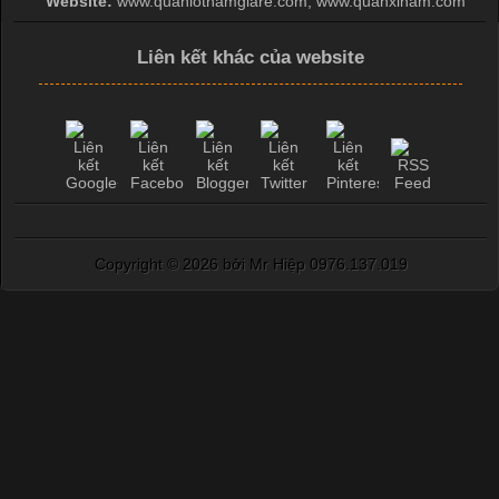
Website:
www.quanlotnamgiare.com, www.quanxinam.com
Liên kết khác của website
Copyright ©
2026 bởi Mr Hiệp 0976.137.019