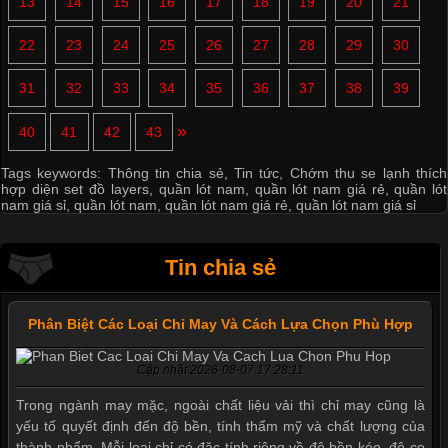
13
14
15
16
17
18
19
20
21
22
23
24
25
26
27
28
29
30
31
32
33
34
35
36
37
38
39
»
40
41
42
43
Tags keywords:
Thông tin chia sẻ
,
Tin tức
,
Chớm thu se lạnh thích
hợp diện set đồ layers
,
quần lót nam
,
quần lót nam giá rẻ
,
quần lót
nam giá sỉ
,
quần lót nam
,
quần lót nam giá rẻ
,
quần lót nam giá sỉ
Tin chia sẻ
Phân Biệt Các Loại Chỉ May Và Cách Lựa Chọn Phù Hợp
Cập nhật 2026-08-07 17:28:11
Trong ngành may mặc, ngoài chất liệu vải thì chỉ may cũng là
yếu tố quyết định đến độ bền, tính thẩm mỹ và chất lượng của
thành phẩm. Mỗi loại chỉ có đặc tính riêng về độ bền kéo, độ co