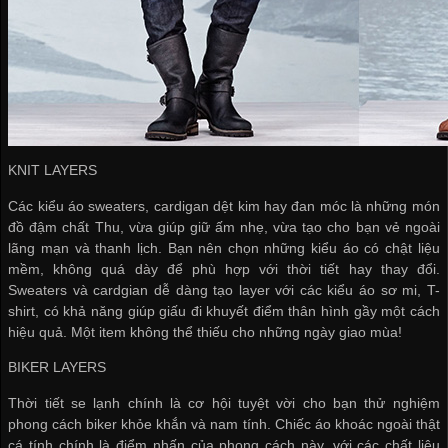
KNIT LAYERS
Các kiểu áo sweaters, cardigan dệt kim hay đan móc là những món
đồ đậm chất Thu, vừa giúp giữ ấm nhẹ, vừa tạo cho bạn vẻ ngoài
lãng mạn và thanh lịch. Bạn nên chọn những kiểu áo có chật liệu
mềm, không quá dày để phù hợp với thời tiết hay thay đổi.
Sweaters và cardgian dễ dàng tạo layer với các kiểu áo sơ mi, T-
shirt, có khả năng giúp giấu đi khuyết điểm thân hình gầy một cách
hiệu quả. Một item không thể thiếu cho những ngày giao mùa!
BIKER LAYERS
Thời tiết se lạnh chính là cơ hội tuyệt vời cho bạn thử nghiệm
phong cách biker khỏe khắn và nam tính. Chiếc áo khoác ngoài thật
cá tính chính là điểm nhấn của phong cách này, với các chất liệu