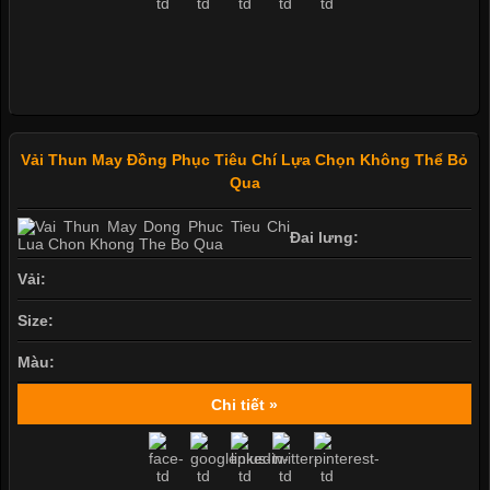
Vải Thun May Đồng Phục Tiêu Chí Lựa Chọn Không Thể Bỏ
Qua
Đai lưng:
Vải:
Size:
Màu:
Chi tiết »