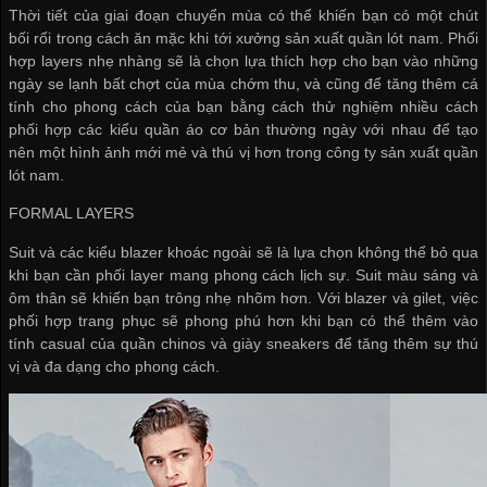
Thời tiết của giai đoạn chuyển mùa có thể khiến bạn có một chút
bối rối trong cách ăn mặc khi tới
xưởng sản xuất quần lót nam
. Phối
hợp layers nhẹ nhàng sẽ là chọn lựa thích hợp cho bạn vào những
ngày se lạnh bất chợt của mùa chớm thu, và cũng để tăng thêm cá
tính cho phong cách của bạn bằng cách thử nghiệm nhiều cách
phối hợp các kiểu quần áo cơ bản thường ngày với nhau để tạo
nên một hình ảnh mới mẻ và thú vị hơn trong
công ty sản xuất quần
lót nam
.
FORMAL LAYERS
Suit và các kiểu blazer khoác ngoài sẽ là lựa chọn không thể bỏ qua
khi bạn cần phối layer mang phong cách lịch sự. Suit màu sáng và
ôm thân sẽ khiến bạn trông nhẹ nhõm hơn. Với blazer và gilet, việc
phối hợp trang phục sẽ phong phú hơn khi bạn có thể thêm vào
tính casual của quần chinos và giày sneakers để tăng thêm sự thú
vị và đa dạng cho phong cách.