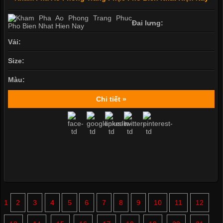
Đai lưng:
Vải:
Size:
Màu:
Chi tiết »
1
2
3
4
5
6
7
8
9
10
11
12