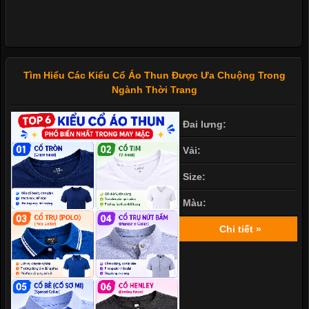
Tìm Hiểu Các Kiểu Cổ Áo Thun Được Ưa Chuộng Trong
Ngành Thời Trang
Đai lưng:
Vải:
Size:
Màu:
Chi tiết »