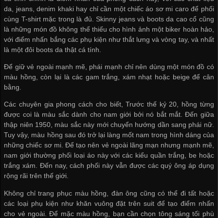
da, jeans, denim khaki hay chỉ cần một chiếc áo sơ mi caro để phối
cùng T-shirt mặc trong là đủ. Skinny jeans và boots da cao cổ cũng
là những món đồ không thể thiếu cho hình ảnh một biker hoàn hảo,
với điểm nhấn bắng các phụ kiện như thắt lưng và vòng tay, và nhất
là một đôi boots da thật cá tính.
Để giữ vẻ ngoài mạnh mẽ, phái mạnh chỉ nên dùng một món đồ có
màu hồng, còn lại là các gam trắng, xám nhạt hoặc beige để cân
bằng.
Các chuyên gia phong cách cho biết, Trước thế kỷ 20, hồng từng
được coi là màu sắc dành cho nam giới bởi nó bắt mắt. Đến giữa
thập niên 1950, màu sắc này mới chuyển hướng dần sang phái nữ.
Tuy vậy, màu hồng sau đó trở lại làng mốt nam trong hình dáng của
những chiếc sơ mi. Để tạo nên vẻ ngoài lãng mạn nhưng mạnh mẽ,
nam giới thường phối loại áo này với các kiểu quần trắng, be hoặc
trắng xám. Đến nay, cách phối này vẫn được các quý ông áp dụng
rộng rãi trên thế giới.
Không chỉ trang phục màu hồng, đàn ông cũng có thể đi tất hoặc
các loại phụ kiện như khăn vuông đặt trên suit để tạo điểm nhấn
cho vẻ ngoài. Để mặc màu hồng, bạn cần chọn tông sáng tối phù