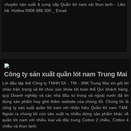
Hiện nay, nhu cầu tìm kiếm quần lót nam giá
chuyên sản xuất & cung cấp Quần lót nam vải thun lạnh - Liên
hệ: Hotline 0906 888 300 _ Email:
Xu Hướng Form Áo Thun Phổ Biến Trong Ngành May Mặc
Cập nhật 2026-05-09 15:58:23
Các Form Áo Thun Phổ Biến Hiện Nay Và Xu Hướng Trong
Ngành May Mặc Áo thun là một trong những trang phục quen
thuộc và được sử dụng phổ biến nhất hiện nay. Không chỉ đa
Công ty sản xuất quần lót nam Trung Mai
dạng về màu sắc hay chất liệu, áo thun còn có nhiều form dáng
Lời đầu tập thể Công ty TNHH SX - TM - XNK Trung Mai xin gởi lời
khác nhau để phù hợp với từng phong cách thời trang và nhu
chào trân trọng và lời chúc sức khỏe tới toàn thể Quí khách hàng,
cầu
quý Doanh nghiệp và các nhà đầu tư trong và ngoài nước đã tin
dùng sản phẩm hay ghé thăm website của chúng tôi. Chúng tôi là
công ty sản xuất quần lót nam với nhãn hiệu Quần lót nam T&M.
Ngoài ra chúng tôi còn sản xuất ra nhiều dòng sản phẩm khác về
quần lót nam với nhiều loại vải đặc trung Cotton 2 chiều, Cotton 4
Khám Phá Áo Phông Trang Phục Phổ Biến Nhất Hiện Nay
chiều và thun lạnh.