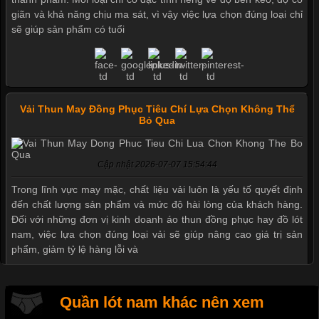
giãn và khả năng chịu ma sát, vì vậy việc lựa chọn đúng loại chỉ
sẽ giúp sản phẩm có tuổi
Vải Thun May Đồng Phục Tiêu Chí Lựa Chọn Không Thể
Bỏ Qua
Cập nhật 2026-07-07 15:54:44
Mẫu quần short quần lót nam nữ hè thu 2017
Trong lĩnh vực may mặc, chất liệu vải luôn là yếu tố quyết định
đến chất lượng sản phẩm và mức độ hài lòng của khách hàng.
Đối với những đơn vị kinh doanh áo thun đồng phục hay đồ lót
nam, việc lựa chọn đúng loại vải sẽ giúp nâng cao giá trị sản
Thị hiều quần lót nam bơi lội nam và nữ 2017
phẩm, giảm tỷ lệ hàng lỗi và
Xu hướng thời trang trẻ và quần lót nam giá sỉ
Quần lót nam khác nên xem