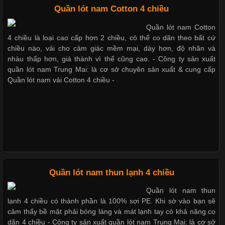
Chất Liệu Bamboo Xu Hướng Mới Trong Ngành Thời Trang
Quần lót nam Cotton 4 chiều
Những mẩu quần lót nam thông dụng hiện nay
Quần lót nam Cotton
Cập nhật 2026-05-21 14:59:25
4 chiều là loại cao cấp hơn 2 chiều, có thể co dãn theo bất cứ
Trong những năm gần đây, vải Bamboo đang trở thành một
chiều nào, vải cho cảm giác mềm mại, dày hơn, độ nhăn và
trong những chất liệu được yêu thích trong ngành thời trang
nhàu thấp hơn, giá thành vì thế cũng cao. - Công ty sản xuất
Bộ sưu tập quần lót nam Boxer TpHCM
nhờ đặc tính mềm mại, thoáng khí và thân thiện với môi trường.
quần lót nam Trung Mai: là cơ sở chuyên sản xuất & cung cấp
Không chỉ được ứng dụng trong quần áo thường ngày, loại vải
Quần lót nam vải Cotton 4 chiều -
này còn xuất hiện nhiều trong các sản phẩm đồ lót
Quần lót nam boxer thun lạnh
Nguyên bộ quần lót nam Boxer thun lạnh giá rẻ
Những Loại Vải Thun Thông Dụng Và Đặc Điểm Nổi Bật
Cập nhật 2026-05-20 14:58:56
Quần lót nam thun lạnh 4 chiều
Dễ chịu hơn với quần lót nam giá rẻ vải Cotton 4 chiều
Vải thun là một trong những chất liệu được sử dụng rộng rãi
Quần lót nam thun
nhất trong ngành thời trang nhờ đặc tính co giãn, mềm mại và
lạnh 4 chiều có thành phần là 100% sợi PE. Khi sờ vào bạn sẽ
thoải mái khi mặc. Từ áo thun, đồ thể thao cho đến đồ lót nam,
cảm thấy bề mặt phải bóng láng và mát lạnh tay có khả năng co
vải thun luôn đóng vai trò quan trọng trong quá trình sản xuất.
dãn 4 chiều - Công ty sản xuất quần lót nam Trung Mai: là cơ sở