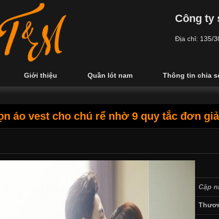
Công ty 
Địa chỉ: 135/
Giới thiệu
Quần lót nam
Thông tin chia s
n áo vest cho chú rể nhờ 9 quy tắc đơn giả
Cập n
Thươn