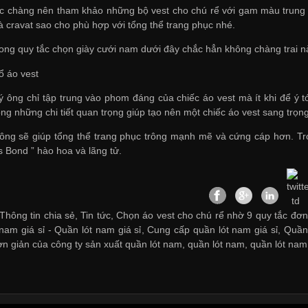
c chàng nên tham khảo những bộ vest cho chú rể với gam màu trung t
à cravat sao cho phù hợp với tổng thể trang phục nhé.
rong quy tắc chọn giày cưới nam dưới đây chắc hẳn không chàng trai 
ổ áo vest
 ông chỉ tập trung vào phom đáng của chiếc áo vest mà ít khi để ý tới
rong những chi tiết quan trọng giúp tạo nên một chiếc áo vest sang trọ
ng sẽ giúp tổng thể trang phục trông mạnh mẽ và cứng cáp hơn. Tro
s Bond ” hào hoa và lãng tử.
Thông tin chia sẻ, Tin tức, Chọn áo vest cho chú rể nhờ 9 quy tắc đơn
 nam giá sỉ -
Quần lót nam giá sỉ
,
Cung cấp quần lót nam giá sỉ
,
Quần 
ơn giản của công ty sản xuất quần lót nam
,
quần lót nam
,
quần lót nam