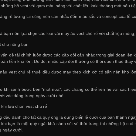
 những bộ vest với gam màu sáng với chất liệu kaki thoáng mát nếu ti
hàng rể tương lai cũng nên cân nhắc đến màu sắc và concept của lễ c
 bạn nên lựa chọn các loại vải may áo vest chú rể với chất liệu mỏng, 
 cho riêng bạn
 vấn đề tài chính luôn được các cặp đôi cân nhắc trong giai đoạn lê
hoản tiền khá lớn. Do đó, nhiều cặp đôi thường có thói quen thuê thay v
mẫu vest chú rể thuê đều được may theo kích cỡ có sẵn nên khó lòng
o khi sánh bước bên “một nửa”, các chàng có thể liên hệ với các hiệ
với vóc dáng trong ngày cưới nhé.
khi lựa chọn vest chú rể
g đầu dành cho tất cả quý ông là đừng biến lễ cưới của bạn thành ngày
khi bạn là một quý ngài khá sành sỏi về thời trang thì những bộ suit
g ngày cưới.