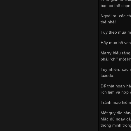
bạn có thể chọn
Ngoài ra, các c
thê nhé!
Tùy theo mùa mà
Hãy mua bộ vest
Marry hiểu rằng
phải “chi” một k
Tuy nhiên, các 
tuxedo.
Để thật hoàn hả
lịch lãm và hợp 
Tránh mạo hiểm 
Một quy tắc hàn
Mặc dù ngay cả 
thông minh tron