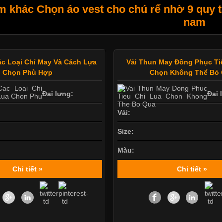
 khác Chọn áo vest cho chú rể nhờ 9 quy tắ
nam
ác Loại Chỉ May Và Cách Lựa
Vải Thun May Đồng Phục Ti
Chọn Phù Hợp
Chọn Không Thể Bỏ
Đai lưng:
Đai 
Vải:
Size:
Màu:
Chi tiết »
Chi tiết »