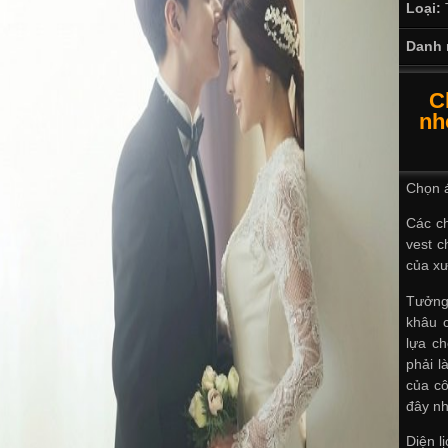
Loại:
Danh 
C
nh
Chọn á
Các c
vest c
của
xư
Tưởng
khâu c
lựa c
phải l
của
cô
đây nh
Diện l