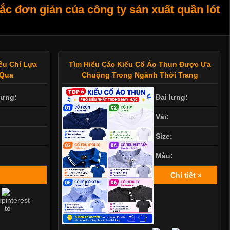
c đơn giản của công ty sản xuất quần lót
êu Chí Lựa
Tìm Hiểu Các Kiểu Cổ Áo Thun Được Ưa
 Qua
Chuộng Trong Ngành Thời Trang
lưng:
Đai lưng:
Vải:
Size:
Màu:
Chi tiết »