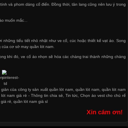
ính và phom dáng cổ điển. Đồng thời, tân lang cũng nên lưu ý trong
nào muốn mắc...
 những tiểu tiết nhỏ nhặt như ve cổ, cúc hoặc thiết kế vạt áo. Song
ng của
cơ sở may quần lót nam
.
ng khi đó, ve cổ áo nhọn sẽ hóa các chàng trai thành những chàng
 giản của công ty sản xuất quần lót nam, quần lót nam, quần lót nam
lót nam giá rẻ
-
Thông tin chia sẻ
,
Tin tức
,
Chọn áo vest cho chú rể
 giá rẻ
,
quần lót nam giá sỉ
Xin cám ơn!