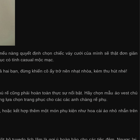
nếu nàng quyết định chọn chiếc váy cưới của mình sẽ thật đơn giản
ục có tính casual mộc mạc.
ả hai bạn, đừng khiến cô ấy trở nên nhạt nhòa, kém thu hút nhé!
hú rể cũng phải hoàn toàn thực sự nổi bật. Hãy chọn mẫu áo vest chú
động lựa chọn trang phục cho các các anh chàng rể phụ.
, hoặc kết hợp thêm một món phụ kiện như hoa cài áo nhỏ nhắn trên
t bộ tuxedo lịch lãm là gợi ý hoàn hảo cho các tiệc đêm. Ngược lại,