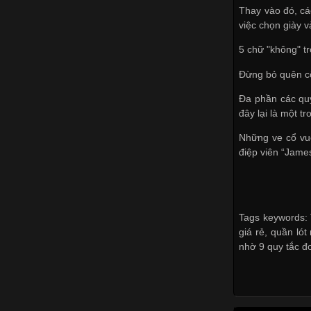
Thay vào đó, cá
việc chọn giày v
5 chữ "không" t
Đừng bỏ quên c
Đa phần các quý
đây lại là một t
Những ve cổ vuô
điệp viên “Jame
Tags keywords: 
giá rẻ, quần lót
nhờ 9 quy tắc đ