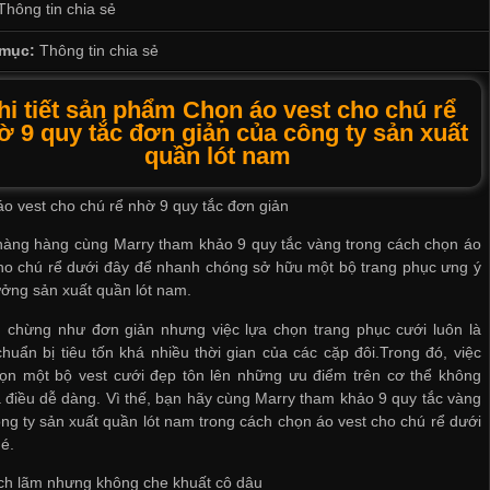
Thông tin chia sẻ
mục:
Thông tin chia sẻ
hi tiết sản phẩm Chọn áo vest cho chú rể
ờ 9 quy tắc đơn giản của công ty sản xuất
quần lót nam
o vest cho chú rể nhờ 9 quy tắc đơn giản
hàng hàng cùng Marry tham khảo 9 quy tắc vàng trong cách chọn áo
ho chú rể dưới đây để nhanh chóng sở hữu một bộ trang phục ưng ý
ởng sản xuất quần lót nam
.
 chừng như đơn giản nhưng việc lựa chọn trang phục cưới luôn là
huẩn bị tiêu tốn khá nhiều thời gian của các cặp đôi.Trong đó, việc
họn một bộ vest cưới đẹp tôn lên những ưu điểm trên cơ thể không
à điều dễ dàng. Vì thế, bạn hãy cùng Marry tham khảo 9 quy tắc vàng
ng ty sản xuất quần lót nam
trong cách chọn áo vest cho chú rể dưới
é.
ịch lãm nhưng không che khuất cô dâu