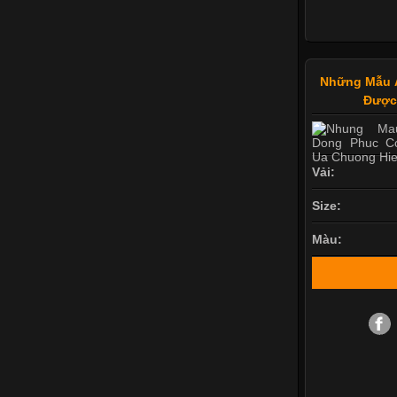
Những Mẫu 
Được
Vải:
Size:
Màu: