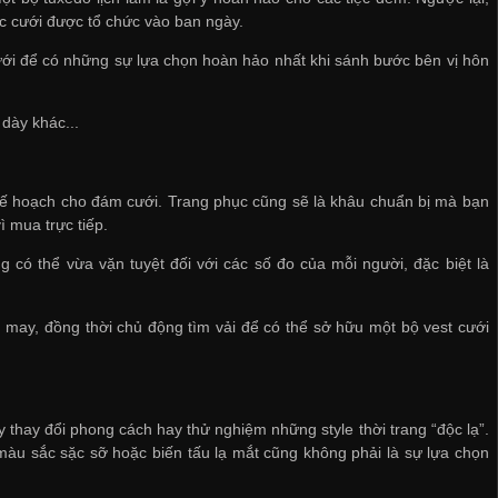
ệc cưới được tổ chức vào ban ngày.
ưới để có những sự lựa chọn hoàn hảo nhất khi sánh bước bên vị hôn
dày khác...
n kế hoạch cho đám cưới. Trang phục cũng sẽ là khâu chuẩn bị mà bạn
ì mua trực tiếp.
 có thể vừa vặn tuyệt đối với các số đo của mỗi người, đặc biệt là
u may, đồng thời chủ động tìm vải để có thể sở hữu một bộ vest cưới
 thay đổi phong cách hay thử nghiệm những style thời trang “độc lạ”.
 màu sắc sặc sỡ hoặc biến tấu lạ mắt cũng không phải là sự lựa chọn