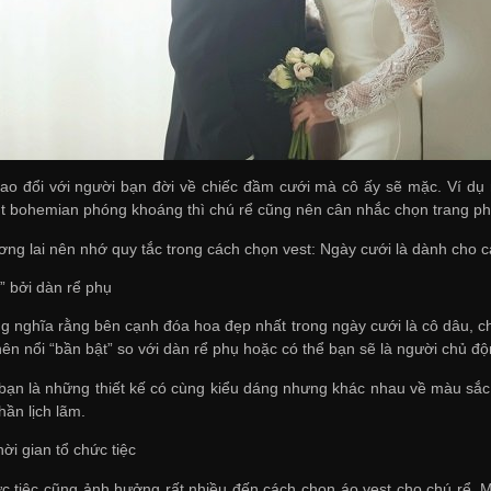
ao đổi với người bạn đời về chiếc đầm cưới mà cô ấy sẽ mặc. Ví dụ 
t bohemian phóng khoáng thì chú rể cũng nên cân nhắc chọn trang ph
ơng lai nên nhớ quy tắc trong cách chọn vest: Ngày cưới là dành cho c
” bởi dàn rể phụ
g nghĩa rằng bên cạnh đóa hoa đẹp nhất trong ngày cưới là cô dâu, c
 nên nổi “bần bật” so với dàn rể phụ hoặc có thể bạn sẽ là người chủ 
bạn là những thiết kế có cùng kiểu dáng nhưng khác nhau về màu sắc
hần lịch lãm.
hời gian tổ chức tiệc
ức tiệc cũng ảnh hưởng rất nhiều đến cách chọn áo vest cho chú rể. Mộ