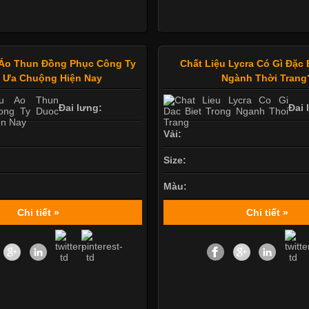
Áo Thun Đồng Phục Công Ty
Chất Liệu Lycra Có Gì Đặc 
 Ưa Chuộng Hiện Nay
Ngành Thời Trang
Đai lưng:
Đai 
Vải:
Size:
Màu:
Chi tiết »
Chi tiết »