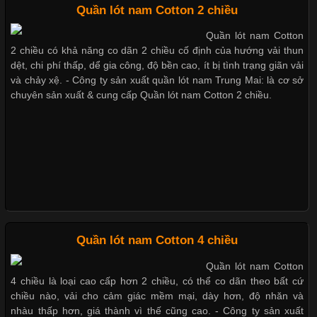
Quần lót nam Cotton 2 chiều
Quần lót nam Cotton
2 chiều có khả năng co dãn 2 chiều cố định của hướng vải thun
dệt, chi phí thấp, dể gia công, độ bền cao, ít bị tình trạng giãn vải
Những Loại Vải Thun Thông Dụng Và Đặc Điểm Nổi Bật
và chảy xệ. - Công ty sản xuất quần lót nam Trung Mai: là cơ sở
chuyên sản xuất & cung cấp Quần lót nam Cotton 2 chiều.
Cập nhật 2026-05-20 14:58:56
Vải thun là một trong những chất liệu được sử dụng rộng rãi
nhất trong ngành thời trang nhờ đặc tính co giãn, mềm mại và
thoải mái khi mặc. Từ áo thun, đồ thể thao cho đến đồ lót nam,
vải thun luôn đóng vai trò quan trọng trong quá trình sản xuất.
Hiện nay, nhu cầu tìm kiếm quần lót nam giá
Quần lót nam Cotton 4 chiều
Xu Hướng Form Áo Thun Phổ Biến Trong Ngành May Mặc
Quần lót nam Cotton
4 chiều là loại cao cấp hơn 2 chiều, có thể co dãn theo bất cứ
chiều nào, vải cho cảm giác mềm mại, dày hơn, độ nhăn và
Cập nhật 2026-05-09 15:58:23
nhàu thấp hơn, giá thành vì thế cũng cao. - Công ty sản xuất