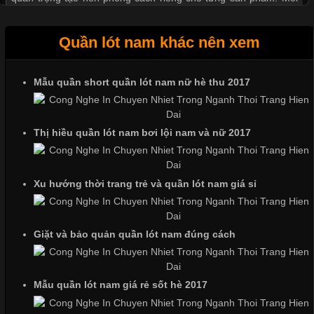
loại cổ áo sẽ mang đến một vẻ đẹp khác
Quần lót nam khác nên xem
Mẫu quần short quần lót nam nữ hè thu 2017
Những Mẫu Áo Thun Đồng Phục Công Ty Được Ưa
Chuộng Hiện Nay
Thị hiều quần lót nam bơi lội nam và nữ 2017
Cập nhật 2026-06-01 14:23:34
Trong môi trường kinh doanh hiện đại, việc xây dựng hình ảnh
Xu hướng thời trang trẻ và quần lót nam giá sỉ
chuyên nghiệp đóng vai trò quan trọng đối với sự phát triển của
doanh nghiệp. Một trong những giải pháp hiệu quả được nhiều
đơn vị lựa chọn hiện nay là sử dụng áo thun đồng phục công ty.
Không chỉ giúp tạo sự đồng bộ, áo thun
Giặt và bảo quản quần lót nam đúng cách
Mẫu quần lót nam giá rẻ sốt hè 2017
Chất Liệu Lycra Có Gì Đặc Biệt Trong Ngành Thời Trang?