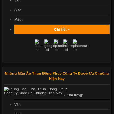
Vải:
Size:
Màu:
Chi tiết »
Những Mẫu Áo Thun Đồng Phục Công Ty Được Ưa Chuộng
Hiện Nay
Đai lưng:
Vải: