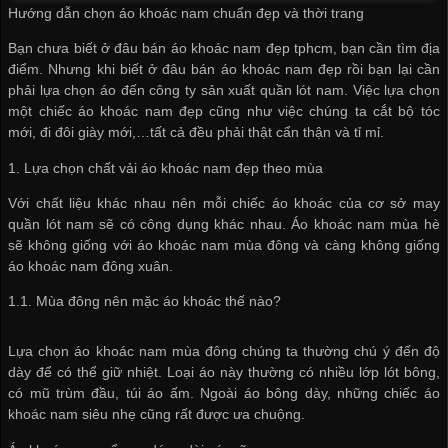
Hướng dẫn chọn áo khoác nam chuẩn đẹp và thời trang
Bạn chưa biết ở đâu bán áo khoác nam đẹp tphcm, bạn cần tìm địa
điểm. Nhưng khi biết ở đâu bán áo khoác nam đẹp rồi bạn lại cần
phải lựa chọn áo đến
công ty sản xuất quần lót nam
. Việc lựa chọn
một chiếc áo khoác nam đẹp cũng như việc chúng ta cắt bộ tóc
mới, đi đôi giày mới,…tất cả đều phải thật cẩn thận và tỉ mỉ.
1. Lựa chọn chất vải áo khoác nam đẹp theo mùa
Với chất liệu khác nhau nên mỗi chiếc áo khoác của
cơ sở may
quần lót nam
sẽ có công dụng khác nhau. Áo khoác nam mùa hè
sẽ không giống với áo khoác nam mùa đông và càng không giống
áo khoác nam đông xuân.
1.1. Mùa đông nên mặc áo khoác thế nào?
Lựa chọn áo khoác nam mùa đông chúng ta thường chú ý đến độ
dày để có thể giữ nhiệt. Loại áo này thường có nhiều lớp lót bông,
có mũ trùm đầu, túi áo ấm. Ngoài áo bông dày, những chiếc áo
khoác nam siêu nhẹ cũng rất được ưa chuộng.