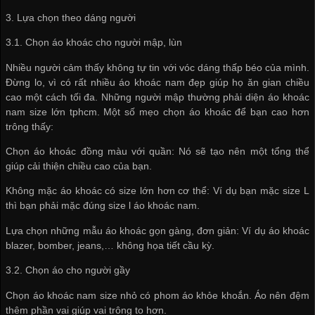
3. Lựa chọn theo dáng người
3.1. Chọn áo khoác cho người mập, lùn
Nhiều người cảm thấy không tự tin với vóc dáng thấp béo của mình.
Đừng lo, vì có rất nhiều áo khoác nam đẹp giúp họ ăn gian chiều
cao một cách tối đa. Những người mập thường phải diện áo khoác
nam size lớn tphcm. Một số mẹo chọn áo khoác để bạn cao hơn
trông thấy:
Chọn áo khoác đồng màu với quần: Nó sẽ tạo nên một tổng thể
giúp cải thiện chiều cao của bạn.
Không mặc áo khoác có size lớn hơn cơ thể: Ví dụ bạn mặc size L
thì bạn phải mặc đúng size l áo khoác nam.
Lựa chọn những mẫu áo khoác gọn gàng, đơn giản: Ví dụ áo khoác
blazer, bomber, jeans,… không họa tiết cầu kỳ.
3.2. Chọn áo cho người gầy
Chọn áo khoác nam size nhỏ có phom áo khỏe khoắn. Áo nên đệm
thêm phần vai giúp vai trông to hơn.