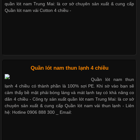
Các Form Áo Thun Phổ Biến Hiện Nay Và Xu Hướng Trong
quần lót nam Trung Mai: là cơ sở chuyên sản xuất & cung cấp
Ngành May Mặc Áo thun là một trong những trang phục quen
Quần lót nam vải Cotton 4 chiều -
thuộc và được sử dụng phổ biến nhất hiện nay. Không chỉ đa
dạng về màu sắc hay chất liệu, áo thun còn có nhiều form dáng
khác nhau để phù hợp với từng phong cách thời trang và nhu
cầu
Quần lót nam thun lạnh 4 chiều
Khám Phá Áo Phông Trang Phục Phổ Biến Nhất Hiện Nay
Quần lót nam thun
Cập nhật 2026-04-24 17:24:50
lạnh 4 chiều có thành phần là 100% sợi PE. Khi sờ vào bạn sẽ
cảm thấy bề mặt phải bóng láng và mát lạnh tay có khả năng co
Áo phông là một trong những trang phục phổ biến nhất trong
dãn 4 chiều - Công ty sản xuất quần lót nam Trung Mai: là cơ sở
đời sống hiện đại nhờ sự tiện lợi, thoải mái và dễ phối đồ.
chuyên sản xuất & cung cấp Quần lót nam vải thun lạnh - Liên
Không chỉ xuất hiện trong thời trang thường ngày, áo phông còn
hệ: Hotline 0906 888 300 _ Email:
được ứng dụng rộng rãi trong ngành sản xuất may mặc, đặc
biệt là các sản phẩm từ vải thun. Hiện nay,