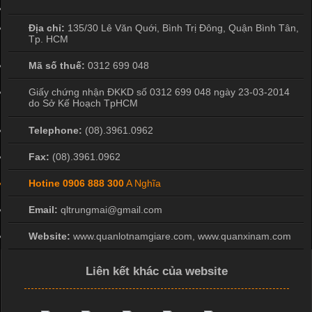
Địa chỉ:
135/30 Lê Văn Quới, Bình Trị Đông
,
Quận Bình Tân
,
Tp. HCM
Mã số thuế:
0312 699 048
Giấy chứng nhận ĐKKD số 0312 699 048 ngày 23-03-2014
do Sở Kế Hoạch TpHCM
Telephone:
(08).3961.0962
Fax:
(08).3961.0962
Hotine
0906 888 300
A Nghĩa
Email:
qltrungmai@gmail.com
Website:
www.quanlotnamgiare.com, www.quanxinam.com
Liên kết khác của website