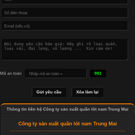
Vải cotton là một trong những chất liệu được sử dụng rộng rãi
nhất trong ngành dệt may nhờ đặc tính mềm mại, thoáng mát
và thấm hút mồ hôi tốt. Đây cũng là loại vải được nhiều công ty
sản xuất quần lót nam lựa chọn để tạo ra các sản phẩm chất
lượng, phù hợp với nhu cầu sử dụng
Mã an toàn
981
Thông tin liên hệ Công ty sản xuất quần lót nam Trung Mai
Công ty sản xuất quần lót nam Trung Mai