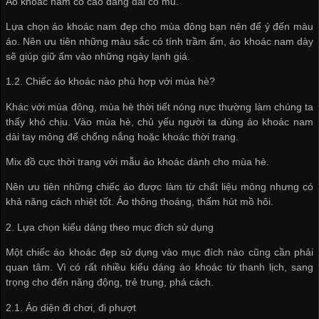
Áo khoác nam cổ cao dáng dài có mũ.
Lựa chọn áo khoác nam đẹp cho mùa đông bạn nên để ý đến màu
áo. Nên ưu tiên những màu sắc có tính trầm ấm, áo khoác nam dày
sẽ giúp giữ ấm vào những ngày lạnh giá.
1.2. Chiếc áo khoác nào phù hợp với mùa hè?
Khác với mùa đông, mùa hè thời tiết nóng nực thường làm chúng ta
thấy khó chịu. Vào mùa hè, chủ yếu người ta dùng áo khoác nam
dài tay mỏng để chống nắng hoặc khoác thời trang.
Mix đồ cực thời trang với mẫu áo khoác dành cho mùa hè.
Nên ưu tiên những chiếc áo được làm từ chất liệu mỏng nhưng có
khả năng cách nhiệt tốt. Áo thông thoáng, thấm hút mồ hôi.
2. Lựa chọn kiểu dáng theo mục đích sử dụng
Một chiếc áo khoác đẹp sử dụng vào mục đích nào cũng cần phải
quan tâm. Vì có rất nhiều kiểu dáng áo khoác từ thanh lịch, sang
trọng cho đến năng động, trẻ trung, phá cách.
2.1. Áo diện đi chơi, đi phượt