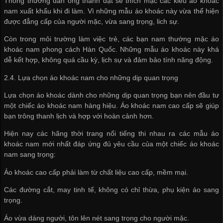
Thông thường đàn ông thành đạt sẽ thích mặc các kiểu áo khoác
nam xuất khẩu khi đi làm. Vì những mẫu áo khoác này vừa thể hiện
được đẳng cấp của người mặc, vừa sang trọng, lich sự.
Còn trong môi trường làm việc trẻ, các bạn nam thường mặc áo
khoác nam phong cách Hàn Quốc. Những mẫu áo khoác này khá
dễ kết hợp, không quá cầu kỳ, lịch sự và đảm bảo tính năng động.
2.4. Lựa chọn áo khoác nam cho những dịp quan trọng
Lựa chọn áo khoác dành cho những dịp quan trọng bạn nên đầu tư
một chiếc áo khoác nam hàng hiệu. Áo khoác nam cao cấp sẽ giúp
bạn trông thanh lịch và hợp với hoàn cảnh hơn.
Hiện nay các hãng thời trang nổi tiếng thi nhau ra các mẫu áo
khoác nam mới nhất đáp ứng đủ yêu cầu của một chiếc áo khoác
nam sang trọng:
Áo khoác cao cấp phải làm từ chất liệu cao cấp, mềm mại.
Các đường cắt, may tinh tế, không có chỉ thừa, phụ kiện áo sang
trọng.
Áo vừa dáng người, tôn lên nét sang trọng cho người mặc.