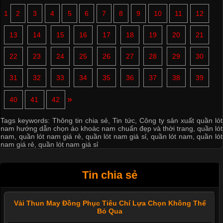
1
2
3
4
5
6
7
8
9
10
11
12
13
14
15
16
17
18
19
20
21
22
23
24
25
26
27
28
29
30
31
32
33
34
35
36
37
38
39
»
40
41
42
Tags keywords:
Thông tin chia sẻ
,
Tin tức
,
Công ty sản xuất quần lót
nam hướng dẫn chọn áo khoác nam chuẩn đẹp và thời trang
,
quần lót
nam
,
quần lót nam giá rẻ
,
quần lót nam giá sỉ
,
quần lót nam
,
quần lót
nam giá rẻ
,
quần lót nam giá sỉ
Tin chia sẻ
Vải Thun May Đồng Phục Tiêu Chí Lựa Chọn Không Thể
Bỏ Qua