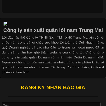
Công Nghệ In Chuyển Nhiệt Trong Ngành Thời Trang Hiện
Đại
Công ty sản xuất quần lót nam Trung Mai
Cập nhật 2026-04-21 15:41:03
Lời đầu tập thể Công ty TNHH SX - TM - XNK Trung Mai xin gởi lời
In Chuyển Nhiệt Là Gì? Công Nghệ In Hiện Đại Trong Ngành
chào trân trọng và lời chúc sức khỏe tới toàn thể Quí khách hàng,
May Mặc Trong ngành in ấn và thời trang, in chuyển nhiệt đang
quý Doanh nghiệp và các nhà đầu tư trong và ngoài nước đã tin
là một trong những công nghệ phổ biến nhờ khả năng tạo ra
dùng sản phẩm hay ghé thăm website của chúng tôi. Chúng tôi là
hình ảnh sắc nét và bền màu. Đặc biệt, kỹ thuật này được ứng
công ty sản xuất quần lót nam với nhãn hiệu Quần lót nam T&M.
dụng rộng rãi trong sản xuất áo thun, đồ thể thao
Ngoài ra chúng tôi còn sản xuất ra nhiều dòng sản phẩm khác về
quần lót nam với nhiều loại vải đặc trung Cotton 2 chiều, Cotton 4
chiều và thun lạnh.
Vì Sao Cơ Sở Sản Xuất Quần Lót Nam Ưa Chuộng Vải
ĐĂNG KÝ NHẬN BÁO GIÁ
Cotton?
Cập nhật 2026-04-20 17:14:16