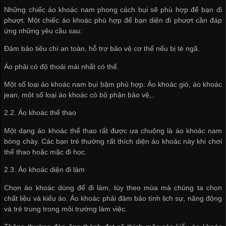
Những chiếc áo khoác nam phong cách bụi sẽ phù hợp để bạn đi
phượt. Một chiếc áo khoác phù hợp để bạn diện đi phượt cần đáp
ứng những yêu cầu sau:
Đảm bảo tiêu chí an toàn, hỗ trợ bảo vệ cơ thể nếu bị té ngã.
Áo phải có độ thoải mái nhất có thể.
Một số loại áo khoác nam bụi bặm phù hợp: Áo khoác gió, áo khoác
jean, một số loại áo khoác có bộ phận bảo vệ,..
2.2. Áo khoác thể thao
Một dạng áo khoác thể thao rất được ưa chuộng là áo khoác nam
bóng chày. Các bạn trẻ thường rất thích diện áo khoác này khi chơi
thể thao hoặc mặc đi học.
2.3. Áo khoác diện đi làm
Chọn áo khoác dùng để đi làm, tùy theo mùa mà chúng ta chọn
chất liệu và kiểu áo. Áo khoác phải đảm bảo tính lịch sự, năng động
và trẻ trung trong môi trường làm việc.