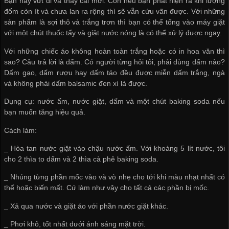
Bạn hãy vứt đi và thay cái mới. Còn nếu bạn phát hiện ra khi lượng
đốm còn ít và chưa lan ra rộng thì sẽ vẫn cứu vãn được. Với những
sản phẩm là sợi thô và trắng trơn thì bạn có thể tống vào máy giặt
với một chút thuốc tẩy và giặt nước nóng là có thể xử lý được ngay.
Với những chiếc áo không hoàn toàn trắng hoặc có in hoa văn thì
sao? Câu trả lời là dấm. Có người từng hỏi tôi, phải dùng dấm nào?
Dấm gạo, dấm rượu hay dấm táo đều được miễn dấm trắng, ngà
và không phải dấm balsamic đen xì là được.
Dụng cụ: nước ấm, nước giặt, dấm và một chút baking soda nếu
bạn muốn tăng hiệu quả.
Cách làm:
_ Hòa tan nước giặt vào chậu nước ấm. Với khoảng 5 lít nước, tôi
cho 2 thìa to dấm và 2 thìa cà phê baking soda.
_ Nhúng từng phần mốc vào và vò nhẹ cho tới khi màu nhạt nhất có
thể hoặc biến mất. Cứ làm như vậy cho tất cả các phần bị mốc.
_ Xả qua nước và giặt áo với phần nước giặt khác.
_ Phơi khô, tốt nhất dưới ánh sáng mặt trời.