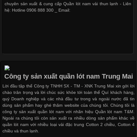
chuyên sản xuất & cung cấp Quần lót nam vải thun lạnh - Liên
hệ: Hotline 0906 888 300 _ Email:
Xu Hướng Form Áo Thun Phổ Biến Trong Ngành May Mặc
Cập nhật 2026-05-09 15:58:23
Các Form Áo Thun Phổ Biến Hiện Nay Và Xu Hướng Trong
Ngành May Mặc Áo thun là một trong những trang phục quen
thuộc và được sử dụng phổ biến nhất hiện nay. Không chỉ đa
dạng về màu sắc hay chất liệu, áo thun còn có nhiều form dáng
Công ty sản xuất quần lót nam Trung Mai
khác nhau để phù hợp với từng phong cách thời trang và nhu
cầu
Lời đầu tập thể Công ty TNHH SX - TM - XNK Trung Mai xin gởi lời
chào trân trọng và lời chúc sức khỏe tới toàn thể Quí khách hàng,
quý Doanh nghiệp và các nhà đầu tư trong và ngoài nước đã tin
dùng sản phẩm hay ghé thăm website của chúng tôi. Chúng tôi là
công ty sản xuất quần lót nam với nhãn hiệu Quần lót nam T&M.
Ngoài ra chúng tôi còn sản xuất ra nhiều dòng sản phẩm khác về
Khám Phá Áo Phông Trang Phục Phổ Biến Nhất Hiện Nay
quần lót nam với nhiều loại vải đặc trung Cotton 2 chiều, Cotton 4
chiều và thun lạnh.
Cập nhật 2026-04-24 17:24:50