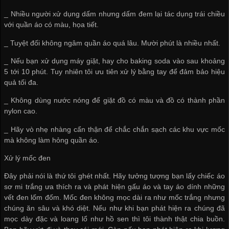
_ Nhiều người xử dụng dấm nhưng dấm đem lại tác dụng trái chiều
với quần áo có màu, họa tiết.
_ Tuyệt đối không ngâm quần áo quá lâu. Mười phút là nhiều nhất.
_ Nếu bạn xử dụng máy giặt, hay cho baking soda vào sau khoảng
5 tới 10 phút. Tuy nhiên tôi ưu tiên xử lý bằng tay để đảm bảo hiệu
quả tối đa.
_ Không dùng nước nóng để giặt đồ có màu và đồ có thành phần
nylon cao.
_ Hãy vò nhẹ nhàng cẩn thận để chắc chắn sạch các khu vực mốc
mà không làm hỏng quần áo.
Xử lý mốc đen
Đây phải nói là thứ tôi ghét nhất. Hãy tưởng tượng bạn lấy chiếc áo
sơ mi trắng ưa thích ra và phát hiện gấu áo và tay áo dính những
vết đen lốm đốm. Mốc đen không mọc dài ra như mốc trắng nhưng
chúng ăn sâu và khó diệt. Nếu như khi bạn phát hiện ra chúng đã
mọc dày đặc và loang lổ như hồ sen thì tôi thành thật chia buồn.