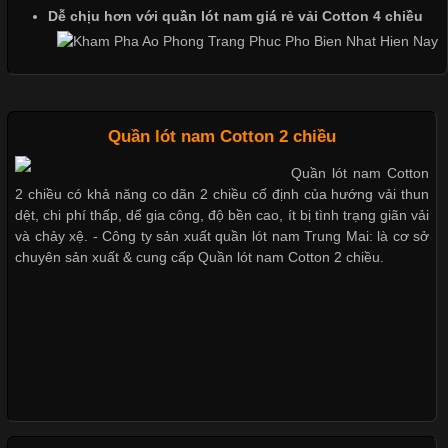
Dễ chịu hơn với quần lót nam giá rẻ vải Cotton 4 chiều
đơn vị lựa chọn hiện nay là sử dụng áo thun đồng phục công ty.
Không chỉ giúp tạo sự đồng bộ, áo thun
Quần lót nam Cotton 2 chiều
Chất Liệu Lycra Có Gì Đặc Biệt Trong Ngành Thời Trang?
Quần lót nam Cotton
2 chiều có khả năng co dãn 2 chiều cố định của hướng vải thun
Cập nhật 2026-05-27 17:03:46
dệt, chi phí thấp, dể gia công, độ bền cao, ít bị tình trạng giãn vải
Vải Lycra Là Gì? Chất Liệu Co Giãn Được Ưa Chuộng Trong
và chảy xệ. - Công ty sản xuất quần lót nam Trung Mai: là cơ sở
Ngành May Mặc Trong ngành thời trang hiện đại, các loại vải có
chuyên sản xuất & cung cấp Quần lót nam Cotton 2 chiều.
khả năng co giãn tốt ngày càng được ưa chuộng nhằm mang lại
cảm giác thoải mái cho người mặc. Trong đó, vải Lycra là một
trong những chất liệu nổi bật nhờ độ đàn hồi cao,
Chất Liệu Bamboo Xu Hướng Mới Trong Ngành Thời Trang