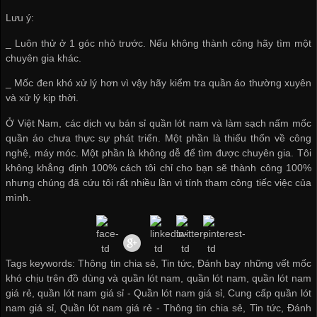
Lưu ý:
_ Luôn thử ở 1 góc nhỏ trước. Nếu không thành công hãy tìm một
chuyên gia khác.
_ Mốc đen khó xử lý hơn vì vậy hãy kiểm tra quần áo thường xuyên
và xử lý kịp thời.
Ở Việt Nam, các dịch vụ
bán sỉ quần lót nam
và làm sạch nấm mốc
quần áo chưa thực sự phát triển. Một phần là thiếu thốn về công
nghệ, máy móc. Một phần là không dễ để tìm được chuyên gia. Tôi
không khẳng định 100% cách tôi chỉ cho bạn sẽ thành công 100%
nhưng chúng đã cứu tôi rất nhiều lần vì tính tham công tiếc việc của
mình.
Tags keywords: Thông tin chia sẻ, Tin tức, Đánh bay những vết mốc
khó chịu trên đồ dùng và quần lót nam, quần lót nam, quần lót nam
giá rẻ, quần lót nam giá sỉ -
Quần lót nam giá sỉ
,
Cung cấp quần lót
nam giá sỉ
,
Quần lót nam giá rẻ
-
Thông tin chia sẻ
,
Tin tức
,
Đánh