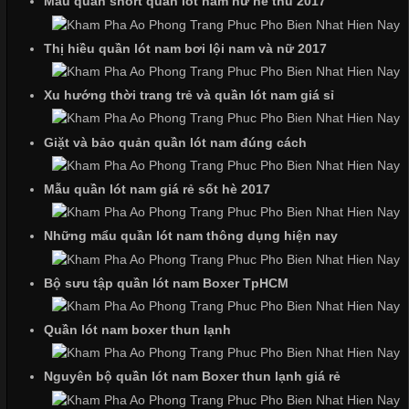
Mẫu quần short quần lót nam nữ hè thu 2017
Thị hiều quần lót nam bơi lội nam và nữ 2017
Cập nhật 2026-06-01 16:20:50
Áo thun là một trong những trang phục phổ biến nhất hiện nay
Xu hướng thời trang trẻ và quần lót nam giá sỉ
nhờ tính tiện dụng, dễ phối đồ và phù hợp với nhiều đối tượng.
Bên cạnh chất liệu và kiểu dáng, phần cổ áo cũng là yếu tố
Giặt và bảo quản quần lót nam đúng cách
quan trọng tạo nên phong cách riêng cho từng sản phẩm. Mỗi
loại cổ áo sẽ mang đến một vẻ đẹp khác
Mẫu quần lót nam giá rẻ sốt hè 2017
Những mẩu quần lót nam thông dụng hiện nay
Những Mẫu Áo Thun Đồng Phục Công Ty Được Ưa
Chuộng Hiện Nay
Bộ sưu tập quần lót nam Boxer TpHCM
Quần lót nam boxer thun lạnh
Cập nhật 2026-06-01 14:23:34
Trong môi trường kinh doanh hiện đại, việc xây dựng hình ảnh
Nguyên bộ quần lót nam Boxer thun lạnh giá rẻ
chuyên nghiệp đóng vai trò quan trọng đối với sự phát triển của
doanh nghiệp. Một trong những giải pháp hiệu quả được nhiều