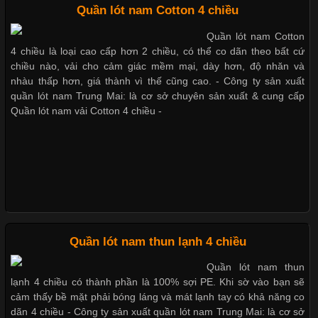
Quần lót nam Cotton 4 chiều
Cập nhật 2026-05-21 14:59:25
Quần lót nam Cotton
Trong những năm gần đây, vải Bamboo đang trở thành một
4 chiều là loại cao cấp hơn 2 chiều, có thể co dãn theo bất cứ
trong những chất liệu được yêu thích trong ngành thời trang
chiều nào, vải cho cảm giác mềm mại, dày hơn, độ nhăn và
nhờ đặc tính mềm mại, thoáng khí và thân thiện với môi trường.
nhàu thấp hơn, giá thành vì thế cũng cao. - Công ty sản xuất
Không chỉ được ứng dụng trong quần áo thường ngày, loại vải
quần lót nam Trung Mai: là cơ sở chuyên sản xuất & cung cấp
này còn xuất hiện nhiều trong các sản phẩm đồ lót
Quần lót nam vải Cotton 4 chiều -
Những Loại Vải Thun Thông Dụng Và Đặc Điểm Nổi Bật
Cập nhật 2026-05-20 14:58:56
Quần lót nam thun lạnh 4 chiều
Vải thun là một trong những chất liệu được sử dụng rộng rãi
nhất trong ngành thời trang nhờ đặc tính co giãn, mềm mại và
Quần lót nam thun
thoải mái khi mặc. Từ áo thun, đồ thể thao cho đến đồ lót nam,
lạnh 4 chiều có thành phần là 100% sợi PE. Khi sờ vào bạn sẽ
vải thun luôn đóng vai trò quan trọng trong quá trình sản xuất.
cảm thấy bề mặt phải bóng láng và mát lạnh tay có khả năng co
Hiện nay, nhu cầu tìm kiếm quần lót nam giá
dãn 4 chiều - Công ty sản xuất quần lót nam Trung Mai: là cơ sở