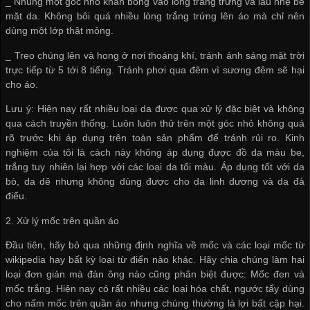
_ Nhúng một góc nhỏ khăn bông vào lòng trắng trứng và lau nhẹ bề
mặt da. Không bôi quá nhiều lòng trắng trứng lên áo mà chỉ nên
dùng một lớp thật mỏng.
_ Treo chúng lên và hong ở nơi thoáng khí, tránh ánh sáng mặt trời
trực tiếp từ 5 tới 8 tiếng. Tránh phơi qua đêm vì sương đêm sẽ hại
cho áo.
Lưu ý: Hiện nay rất nhiều loại da được qua xử lý đặc biệt và không
qua cách truyền thống. Luôn luôn thử trên một góc nhỏ không quá
rõ trước khi áp dụng trên toàn sản phẩm để tránh rủi ro. Kinh
nghiệm của tôi là cách này không áp dụng được đồ da màu be,
trắng tuy nhiên lại hợp với các loại da tối màu. Áp dụng tốt với da
bò, da dê nhưng không dùng được cho da linh dương và da đà
điểu.
2. Xử lý mốc trên quần áo
Đầu tiên, hãy bỏ qua những định nghĩa về mốc và các loại mốc từ
wikipedia hay bất kỳ loại từ điển nào khác. Hãy chia chúng làm hai
loại đơn giản mà đàn ông nào cũng phân biệt được: Mốc đen và
mốc trắng. Hiện nay có rất nhiều các loại hóa chất, ngước tẩy dùng
cho nấm mốc trên quần áo nhưng chúng thường là lợi bất cập hại.