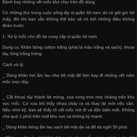
Đánh bay những vết mốc khó chịu trên đồ dùng
Có những thứ trong cuộc sống
lấy sỉ quần lót nam
dù có giữ gìn tới
mấy, đôi khi bạn vẫn không thể bảo vệ nó bởi những điều không
đoán trước.
1. Xử lý mốc cho đồ da
cung cấp sỉ quần lót nam
Dụng cụ: Khăn bông cotton trắng (phải là màu trắng và sạch), khoai
tây, lòng trắng trứng.
Cách xử lý:
_ Dùng khăn hơi ẩm lau nhẹ bề mặt để làm bay đi những vết nấm
mốc mọc dày.
_ Cắt khoai tây thành lát mỏng, xoa vòng tròn nhẹ nhàng trên khu
vực mốc. Cứ xoa khi thấy nhựa chảy ra và thay lát mới nếu cần.
Nếu nhìn kỹ, bạn sẽ thấy rõ vết mốc mờ đi và dần biến mất. Không
chà quá 1 phút trên một khu vực và không kỳ mạnh.
_ Dùng khăn bông ẩm lau sạch bề mặt da và để da nghỉ 30 phút