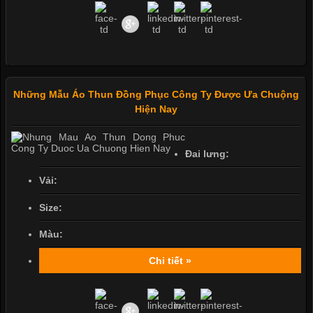
Những Mẫu Áo Thun Đồng Phục Công Ty Được Ưa Chuộng
Hiện Nay
Đai lưng:
Vải:
Size:
Màu:
Chi tiết »