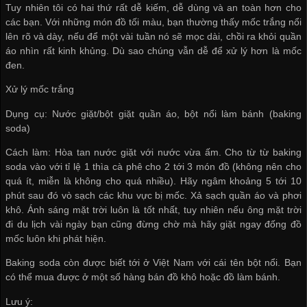
Tuy nhiên tôi có hai thứ rất dễ kiếm, dễ dùng và an toàn hơn cho
các bạn. Với những món đồ tối màu, bạn thường thấy mốc trắng nổi
lên rõ và dày, nếu để một vài tuần nó sẽ mọc dài, chồi ra khỏi quần
áo nhìn rất kinh khủng. Dù sao chúng vẫn dễ để xử lý hơn là mốc
đen.
Xử lý mốc trắng
Dụng cụ: Nước giặt/bột giặt quần áo, bột nổi làm bánh (baking
soda)
Cách làm: Hòa tan nước giặt với nước vừa ấm. Cho từ từ baking
soda vào với tỉ lệ 1 thìa cà phê cho 2 tới 3 món đồ (không nên cho
quá ít, miễn là không cho quá nhiều). Hãy ngâm khoảng 5 tới 10
phút sau đó vò sạch các khu vực bị mốc. Xả sạch quần áo và phơi
khô. Ánh sáng mặt trời luôn là tốt nhất, tuy nhiên nếu ông mặt trời
đi du lịch vài ngày bạn cũng đừng chờ mà hãy giặt ngay đống đồ
mốc luôn khi phát hiện.
Baking soda còn được biết tới ở Việt Nam với cái tên bột nổi. Bạn
có thể mua được ở một số hàng bán đồ khô hoặc đồ làm bánh.
Lưu ý: