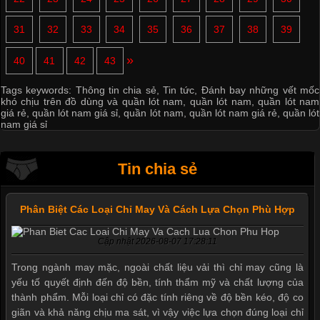
31
32
33
34
35
36
37
38
39
»
40
41
42
43
Tags keywords:
Thông tin chia sẻ
,
Tin tức
,
Đánh bay những vết mốc
khó chịu trên đồ dùng và quần lót nam
,
quần lót nam
,
quần lót nam
giá rẻ
,
quần lót nam giá sỉ
,
quần lót nam
,
quần lót nam giá rẻ
,
quần lót
nam giá sỉ
Tin chia sẻ
Phân Biệt Các Loại Chỉ May Và Cách Lựa Chọn Phù Hợp
Cập nhật 2026-08-07 17:28:11
Trong ngành may mặc, ngoài chất liệu vải thì chỉ may cũng là
yếu tố quyết định đến độ bền, tính thẩm mỹ và chất lượng của
thành phẩm. Mỗi loại chỉ có đặc tính riêng về độ bền kéo, độ co
giãn và khả năng chịu ma sát, vì vậy việc lựa chọn đúng loại chỉ