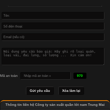
In Chuyển Nhiệt Là Gì? Công Nghệ In Hiện Đại Trong Ngành
May Mặc Trong ngành in ấn và thời trang, in chuyển nhiệt đang
là một trong những công nghệ phổ biến nhờ khả năng tạo ra
hình ảnh sắc nét và bền màu. Đặc biệt, kỹ thuật này được ứng
dụng rộng rãi trong sản xuất áo thun, đồ thể thao
Vì Sao Cơ Sở Sản Xuất Quần Lót Nam Ưa Chuộng Vải
Cotton?
Cập nhật 2026-04-20 17:14:16
Mã an toàn
970
Vải cotton là một trong những chất liệu được sử dụng rộng rãi
nhất trong ngành dệt may nhờ đặc tính mềm mại, thoáng mát
và thấm hút mồ hôi tốt. Đây cũng là loại vải được nhiều công ty
sản xuất quần lót nam lựa chọn để tạo ra các sản phẩm chất
lượng, phù hợp với nhu cầu sử dụng
Thông tin liên hệ Công ty sản xuất quần lót nam Trung Mai