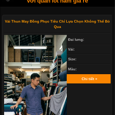
với quần lót nam giá rẻ
Vải Thun May Đồng Phục Tiêu Chí Lựa Chọn Không Thể Bỏ
Qua
Đai lưng:
Vải:
Size:
Màu:
Chi tiết »