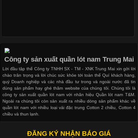
Khám Phá Áo Phông Trang Phục Phổ Biến Nhất Hiện Nay
Cập nhật 2026-04-24 17:24:50
Áo phông là một trong những trang phục phổ biến nhất trong
đời sống hiện đại nhờ sự tiện lợi, thoải mái và dễ phối đồ.
Công ty sản xuất quần lót nam Trung Mai
Không chỉ xuất hiện trong thời trang thường ngày, áo phông còn
Lời đầu tập thể Công ty TNHH SX - TM - XNK Trung Mai xin gởi lời
được ứng dụng rộng rãi trong ngành sản xuất may mặc, đặc
chào trân trọng và lời chúc sức khỏe tới toàn thể Quí khách hàng,
biệt là các sản phẩm từ vải thun. Hiện nay,
quý Doanh nghiệp và các nhà đầu tư trong và ngoài nước đã tin
dùng sản phẩm hay ghé thăm website của chúng tôi. Chúng tôi là
công ty sản xuất quần lót nam với nhãn hiệu Quần lót nam T&M.
Ngoài ra chúng tôi còn sản xuất ra nhiều dòng sản phẩm khác về
quần lót nam với nhiều loại vải đặc trung Cotton 2 chiều, Cotton 4
Công Nghệ In Chuyển Nhiệt Trong Ngành Thời Trang Hiện
chiều và thun lạnh.
Đại
ĐĂNG KÝ NHẬN BÁO GIÁ
Cập nhật 2026-04-21 15:41:03