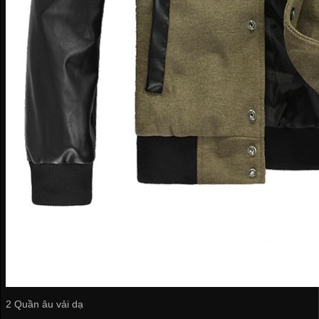
2 Quần âu vải dạ