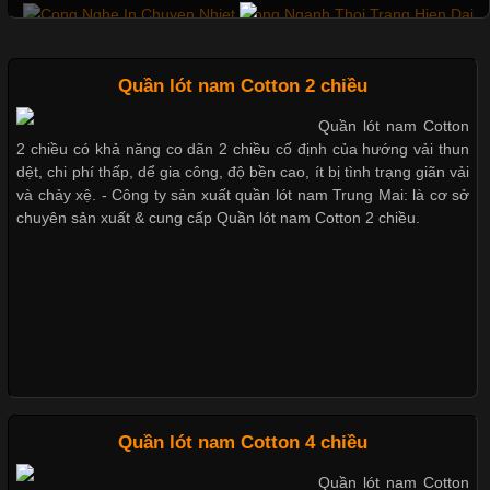
trong những chất liệu nổi bật nhờ độ đàn hồi cao,
Mẫu quần short quần lót nam nữ hè thu 2017
Quần lót nam Cotton 2 chiều
Quần lót nam Cotton
Chất Liệu Bamboo Xu Hướng Mới Trong Ngành Thời Trang
2 chiều có khả năng co dãn 2 chiều cố định của hướng vải thun
Thị hiều quần lót nam bơi lội nam và nữ 2017
dệt, chi phí thấp, dể gia công, độ bền cao, ít bị tình trạng giãn vải
Cập nhật 2026-05-21 14:59:25
và chảy xệ. - Công ty sản xuất quần lót nam Trung Mai: là cơ sở
chuyên sản xuất & cung cấp Quần lót nam Cotton 2 chiều.
Trong những năm gần đây, vải Bamboo đang trở thành một
Xu hướng thời trang trẻ và quần lót nam giá sỉ
trong những chất liệu được yêu thích trong ngành thời trang
nhờ đặc tính mềm mại, thoáng khí và thân thiện với môi trường.
Không chỉ được ứng dụng trong quần áo thường ngày, loại vải
này còn xuất hiện nhiều trong các sản phẩm đồ lót
Giặt và bảo quản quần lót nam đúng cách
Mẫu quần lót nam giá rẻ sốt hè 2017
Những Loại Vải Thun Thông Dụng Và Đặc Điểm Nổi Bật
Quần lót nam Cotton 4 chiều
Những mẩu quần lót nam thông dụng hiện nay
Quần lót nam Cotton
Cập nhật 2026-05-20 14:58:56