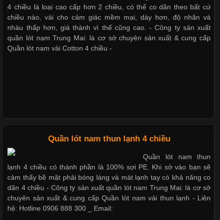
4 chiều là loại cao cấp hơn 2 chiều, có thể co dãn theo bất cứ
Vải thun là một trong những chất liệu được sử dụng rộng rãi
chiều nào, vải cho cảm giác mềm mại, dày hơn, độ nhăn và
nhất trong ngành thời trang nhờ đặc tính co giãn, mềm mại và
nhàu thấp hơn, giá thành vì thế cũng cao. - Công ty sản xuất
Bộ sưu tập quần lót nam Boxer TpHCM
thoải mái khi mặc. Từ áo thun, đồ thể thao cho đến đồ lót nam,
quần lót nam Trung Mai: là cơ sở chuyên sản xuất & cung cấp
vải thun luôn đóng vai trò quan trọng trong quá trình sản xuất.
Quần lót nam vải Cotton 4 chiều -
Hiện nay, nhu cầu tìm kiếm quần lót nam giá
Quần lót nam boxer thun lạnh
Nguyên bộ quần lót nam Boxer thun lạnh giá rẻ
Xu Hướng Form Áo Thun Phổ Biến Trong Ngành May Mặc
Cập nhật 2026-05-09 15:58:23
Quần lót nam thun lạnh 4 chiều
Dễ chịu hơn với quần lót nam giá rẻ vải Cotton 4 chiều
Các Form Áo Thun Phổ Biến Hiện Nay Và Xu Hướng Trong
Quần lót nam thun
Ngành May Mặc Áo thun là một trong những trang phục quen
lạnh 4 chiều có thành phần là 100% sợi PE. Khi sờ vào bạn sẽ
thuộc và được sử dụng phổ biến nhất hiện nay. Không chỉ đa
cảm thấy bề mặt phải bóng láng và mát lạnh tay có khả năng co
dạng về màu sắc hay chất liệu, áo thun còn có nhiều form dáng
dãn 4 chiều - Công ty sản xuất quần lót nam Trung Mai: là cơ sở
khác nhau để phù hợp với từng phong cách thời trang và nhu
chuyên sản xuất & cung cấp Quần lót nam vải thun lạnh - Liên
cầu
hệ: Hotline 0906 888 300 _ Email: