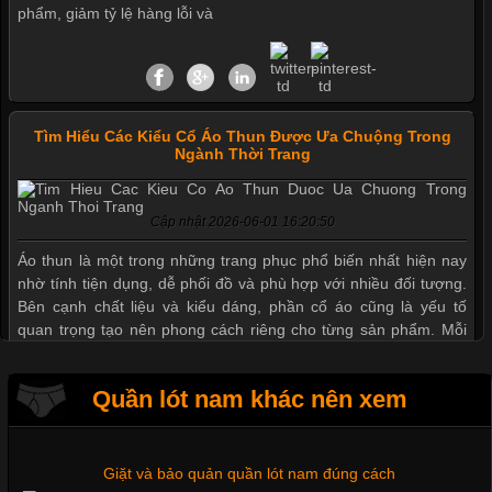
phẩm, giảm tỷ lệ hàng lỗi và
Tìm Hiểu Các Kiểu Cổ Áo Thun Được Ưa Chuộng Trong
Ngành Thời Trang
Cập nhật 2026-06-01 16:20:50
Mẫu quần short quần lót nam nữ hè thu 2017
Áo thun là một trong những trang phục phổ biến nhất hiện nay
nhờ tính tiện dụng, dễ phối đồ và phù hợp với nhiều đối tượng.
Bên cạnh chất liệu và kiểu dáng, phần cổ áo cũng là yếu tố
Thị hiều quần lót nam bơi lội nam và nữ 2017
quan trọng tạo nên phong cách riêng cho từng sản phẩm. Mỗi
loại cổ áo sẽ mang đến một vẻ đẹp khác
Xu hướng thời trang trẻ và quần lót nam giá sỉ
Quần lót nam khác nên xem
Giặt và bảo quản quần lót nam đúng cách
Những Mẫu Áo Thun Đồng Phục Công Ty Được Ưa