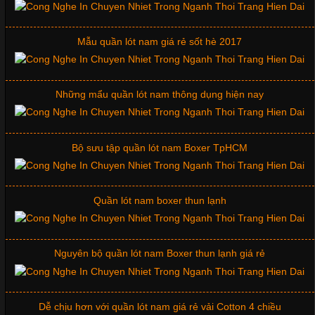
Chuộng Hiện Nay
Mẫu quần lót nam giá rẻ sốt hè 2017
Cập nhật 2026-06-01 14:23:34
Trong môi trường kinh doanh hiện đại, việc xây dựng hình ảnh
chuyên nghiệp đóng vai trò quan trọng đối với sự phát triển của
Những mẩu quần lót nam thông dụng hiện nay
doanh nghiệp. Một trong những giải pháp hiệu quả được nhiều
đơn vị lựa chọn hiện nay là sử dụng áo thun đồng phục công ty.
Không chỉ giúp tạo sự đồng bộ, áo thun
Bộ sưu tập quần lót nam Boxer TpHCM
Quần lót nam boxer thun lạnh
Chất Liệu Lycra Có Gì Đặc Biệt Trong Ngành Thời Trang?
Cập nhật 2026-05-27 17:03:46
Nguyên bộ quần lót nam Boxer thun lạnh giá rẻ
Vải Lycra Là Gì? Chất Liệu Co Giãn Được Ưa Chuộng Trong
Ngành May Mặc Trong ngành thời trang hiện đại, các loại vải có
khả năng co giãn tốt ngày càng được ưa chuộng nhằm mang lại
Dễ chịu hơn với quần lót nam giá rẻ vải Cotton 4 chiều
cảm giác thoải mái cho người mặc. Trong đó, vải Lycra là một