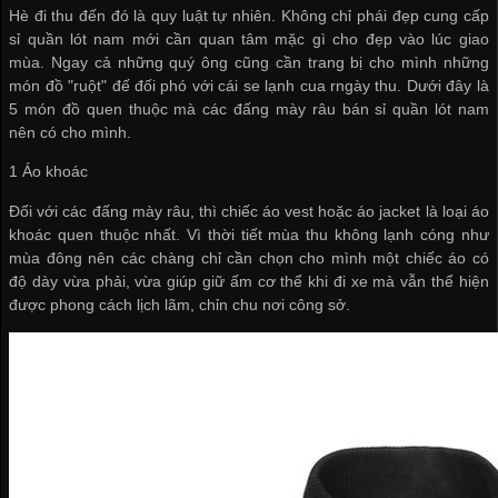
Hè đi thu đến đó là quy luật tự nhiên. Không chỉ phái đẹp
cung cấp
sỉ quần lót nam
mới cần quan tâm mặc gì cho đẹp vào lúc giao
mùa. Ngay cả những quý ông cũng cần trang bị cho mình những
món đồ "ruột" đế đối phó với cái se lạnh cua rngày thu. Dưới đây là
5 món đồ quen thuộc mà các đấng mày râu
bán sỉ quần lót nam
nên có cho mình.
1 Áo khoác
Đối với các đấng mày râu, thì chiếc áo vest hoặc áo jacket là loại áo
khoác quen thuộc nhất. Vì thời tiết mùa thu không lạnh cóng như
mùa đông nên các chàng chỉ cần chọn cho mình một chiếc áo có
độ dày vừa phải, vừa giúp giữ ấm cơ thể khi đi xe mà vẫn thể hiện
được phong cách lịch lãm, chỉn chu nơi công sở.