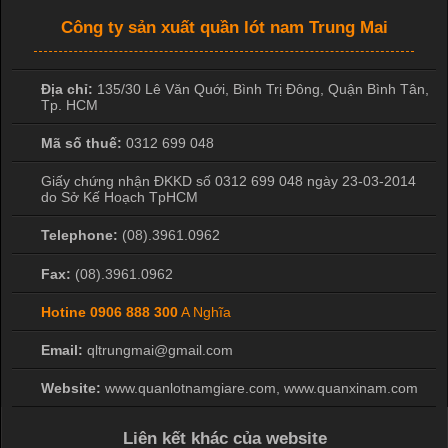
Công ty sản xuất quần lót nam Trung Mai
Địa chỉ:
135/30 Lê Văn Quới, Bình Trị Đông
,
Quận Bình Tân
,
Tp. HCM
Mã số thuế:
0312 699 048
Giấy chứng nhận ĐKKD số 0312 699 048 ngày 23-03-2014
do Sở Kế Hoạch TpHCM
Telephone:
(08).3961.0962
Fax:
(08).3961.0962
Hotine
0906 888 300
A Nghĩa
Email:
qltrungmai@gmail.com
Website:
www.quanlotnamgiare.com, www.quanxinam.com
Liên kết khác của website