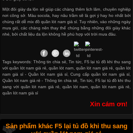
Một đôi giày da lộn sẽ giúp các chàng thêm lịch lãm, chuyên nghiệp
nơi công sở. Màu socola, hay nâu trầm sẽ là gợi ý hay ho nhất bởi
chúng rất dễ mix đồ
quần lót nam giá sỉ
. Tuy nhiên, vào những ngày
mưa gió, các chàng nên thay thế chúng bằng những đôi giày khác
nhé, bởi chất liệu da lộn không hề phù hợp với trời mưa đâu.
Tags keywords: Thông tin chia sẻ, Tin tức, F5 lại tủ đồ khi thu sang
với quần lót nam giá rẻ, quần lót nam, quần lót nam giá rẻ, quần lót
nam giá sỉ -
Quần lót nam giá sỉ
,
Cung cấp quần lót nam giá sỉ
,
Quần lót nam giá rẻ
-
Thông tin chia sẻ
,
Tin tức
,
F5 lại tủ đồ khi thu
sang với quần lót nam giá rẻ
,
quần lót nam
,
quần lót nam giá rẻ
,
quần lót nam giá sỉ
Xin cám ơn!
Sản phẩm khác F5 lại tủ đồ khi thu sang