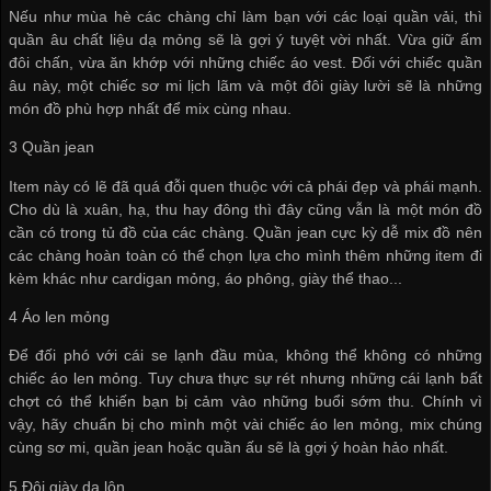
Nếu như mùa hè các chàng chỉ làm bạn với các loại quần vải, thì
quần âu chất liệu dạ mỏng sẽ là gợi ý tuyệt vời nhất. Vừa giữ ấm
đôi chấn, vừa ăn khớp với những chiếc áo vest. Đối với chiếc quần
âu này, một chiếc sơ mi lịch lãm và một đôi giày lười sẽ là những
món đồ phù hợp nhất để mix cùng nhau.
3 Quần jean
Item này có lẽ đã quá đỗi quen thuộc với cả phái đẹp và phái mạnh.
Cho dù là xuân, hạ, thu hay đông thì đây cũng vẫn là một món đồ
cần có trong tủ đồ của các chàng. Quần jean cực kỳ dễ mix đồ nên
các chàng hoàn toàn có thể chọn lựa cho mình thêm những item đi
kèm khác như cardigan mỏng, áo phông, giày thể thao...
4 Áo len mỏng
Để đối phó với cái se lạnh đầu mùa, không thể không có những
chiếc áo len mỏng. Tuy chưa thực sự rét nhưng những cái lạnh bất
chợt có thể khiến bạn bị cảm vào những buổi sớm thu. Chính vì
vậy, hãy chuẩn bị cho mình một vài chiếc áo len mỏng, mix chúng
cùng sơ mi, quần jean hoặc quần ấu sẽ là gợi ý hoàn hảo nhất.
5 Đôi giày da lộn