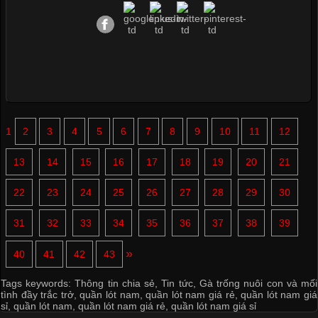
1
2
3
4
5
6
7
8
9
10
11
12
13
14
15
16
17
18
19
20
21
22
23
24
25
26
27
28
29
30
31
32
33
34
35
36
37
38
39
»
40
41
42
43
Tags keywords:
Thông tin chia sẻ
,
Tin tức
,
Gà trống nuôi con và mối
tình đầy trắc trở
,
quần lót nam
,
quần lót nam giá rẻ
,
quần lót nam giá
sỉ
,
quần lót nam
,
quần lót nam giá rẻ
,
quần lót nam giá sỉ