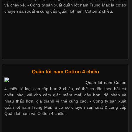
Cập nhật 2026-05-27 17:03:46
và chảy xệ. - Công ty sản xuất quần lót nam Trung Mai: là cơ sở
chuyên sản xuất & cung cấp Quần lót nam Cotton 2 chiều.
Vải Lycra Là Gì? Chất Liệu Co Giãn Được Ưa Chuộng Trong
Dễ chịu hơn với quần lót nam giá rẻ vải Cotton 4 chiều
Ngành May Mặc Trong ngành thời trang hiện đại, các loại vải có
khả năng co giãn tốt ngày càng được ưa chuộng nhằm mang lại
cảm giác thoải mái cho người mặc. Trong đó, vải Lycra là một
trong những chất liệu nổi bật nhờ độ đàn hồi cao,
Chất Liệu Bamboo Xu Hướng Mới Trong Ngành Thời Trang
Quần lót nam Cotton 4 chiều
Quần lót nam Cotton
Cập nhật 2026-05-21 14:59:25
4 chiều là loại cao cấp hơn 2 chiều, có thể co dãn theo bất cứ
Trong những năm gần đây, vải Bamboo đang trở thành một
chiều nào, vải cho cảm giác mềm mại, dày hơn, độ nhăn và
trong những chất liệu được yêu thích trong ngành thời trang
nhàu thấp hơn, giá thành vì thế cũng cao. - Công ty sản xuất
nhờ đặc tính mềm mại, thoáng khí và thân thiện với môi trường.
quần lót nam Trung Mai: là cơ sở chuyên sản xuất & cung cấp
Không chỉ được ứng dụng trong quần áo thường ngày, loại vải
Quần lót nam vải Cotton 4 chiều -
này còn xuất hiện nhiều trong các sản phẩm đồ lót