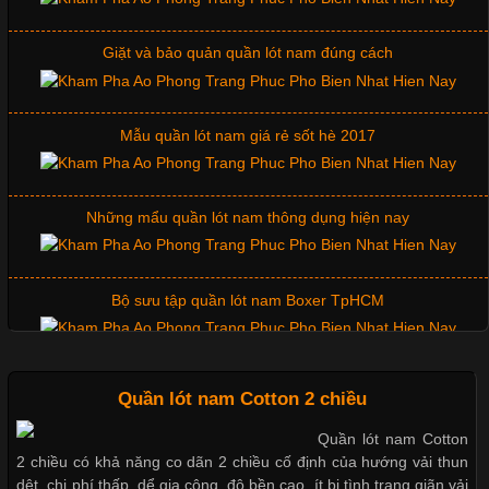
Giặt và bảo quản quần lót nam đúng cách
Những Mẫu Áo Thun Đồng Phục Công Ty Được Ưa
Chuộng Hiện Nay
Mẫu quần lót nam giá rẻ sốt hè 2017
Cập nhật 2026-06-01 14:23:34
Những mẩu quần lót nam thông dụng hiện nay
Trong môi trường kinh doanh hiện đại, việc xây dựng hình ảnh
chuyên nghiệp đóng vai trò quan trọng đối với sự phát triển của
doanh nghiệp. Một trong những giải pháp hiệu quả được nhiều
Bộ sưu tập quần lót nam Boxer TpHCM
đơn vị lựa chọn hiện nay là sử dụng áo thun đồng phục công ty.
Không chỉ giúp tạo sự đồng bộ, áo thun
Quần lót nam boxer thun lạnh
Quần lót nam Cotton 2 chiều
Quần lót nam Cotton
Chất Liệu Lycra Có Gì Đặc Biệt Trong Ngành Thời Trang?
2 chiều có khả năng co dãn 2 chiều cố định của hướng vải thun
Nguyên bộ quần lót nam Boxer thun lạnh giá rẻ
dệt, chi phí thấp, dể gia công, độ bền cao, ít bị tình trạng giãn vải