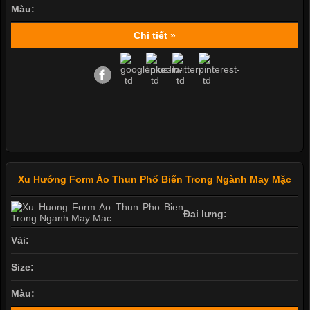
Màu:
Chi tiết »
Xu Hướng Form Áo Thun Phổ Biến Trong Ngành May Mặc
Đai lưng:
Vải:
Size:
Màu: