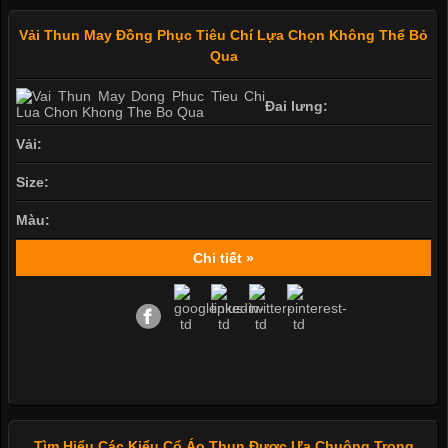
Vải Thun May Đồng Phục Tiêu Chí Lựa Chọn Không Thể Bỏ
Qua
Đai lưng:
Vải:
Size:
Màu:
Chi tiết »
Tìm Hiểu Các Kiểu Cổ Áo Thun Được Ưa Chuộng Trong