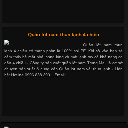
Những Loại Vải Thun Thông Dụng Và Đặc Điểm Nổi Bật
Cập nhật 2026-05-20 14:58:56
Quần lót nam thun lạnh 4 chiều
Vải thun là một trong những chất liệu được sử dụng rộng rãi
Quần lót nam thun
nhất trong ngành thời trang nhờ đặc tính co giãn, mềm mại và
lạnh 4 chiều có thành phần là 100% sợi PE. Khi sờ vào bạn sẽ
thoải mái khi mặc. Từ áo thun, đồ thể thao cho đến đồ lót nam,
cảm thấy bề mặt phải bóng láng và mát lạnh tay có khả năng co
vải thun luôn đóng vai trò quan trọng trong quá trình sản xuất.
dãn 4 chiều - Công ty sản xuất quần lót nam Trung Mai: là cơ sở
Hiện nay, nhu cầu tìm kiếm quần lót nam giá
chuyên sản xuất & cung cấp Quần lót nam vải thun lạnh - Liên
hệ: Hotline 0906 888 300 _ Email:
Xu Hướng Form Áo Thun Phổ Biến Trong Ngành May Mặc
Cập nhật 2026-05-09 15:58:23
Các Form Áo Thun Phổ Biến Hiện Nay Và Xu Hướng Trong
Ngành May Mặc Áo thun là một trong những trang phục quen