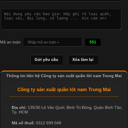
Công Nghệ In Chuyển Nhiệt Trong Ngành Thời Trang Hiện
Đại
Cập nhật 2026-04-21 15:41:03
In Chuyển Nhiệt Là Gì? Công Nghệ In Hiện Đại Trong Ngành
Mã an toàn
551
May Mặc Trong ngành in ấn và thời trang, in chuyển nhiệt đang
là một trong những công nghệ phổ biến nhờ khả năng tạo ra
hình ảnh sắc nét và bền màu. Đặc biệt, kỹ thuật này được ứng
dụng rộng rãi trong sản xuất áo thun, đồ thể thao
Thông tin liên hệ Công ty sản xuất quần lót nam Trung Mai
Công ty sản xuất quần lót nam Trung Mai
Địa chỉ:
135/30 Lê Văn Quới, Bình Trị Đông
,
Quận Bình Tân
,
Tp. HCM
Mã số thuế:
0312 699 048