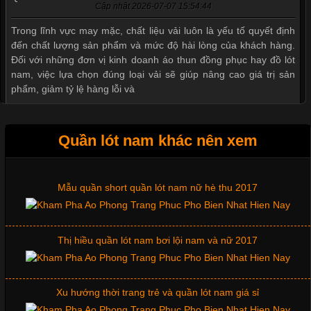
Cập nhật 2026-07-07 15:54:44
Trong lĩnh vực may mặc, chất liệu vải luôn là yếu tố quyết định
đến chất lượng sản phẩm và mức độ hài lòng của khách hàng.
Đối với những đơn vị kinh doanh áo thun đồng phục hay đồ lót
nam, việc lựa chọn đúng loại vải sẽ giúp nâng cao giá trị sản
phẩm, giảm tỷ lệ hàng lỗi và
Quần lót nam khác nên xem
Tìm Hiểu Các Kiểu Cổ Áo Thun Được Ưa Chuộng Trong
Ngành Thời Trang
Mẫu quần short quần lót nam nữ hè thu 2017
Cập nhật 2026-06-01 16:20:50
Thị hiều quần lót nam bơi lội nam và nữ 2017
Áo thun là một trong những trang phục phổ biến nhất hiện nay
nhờ tính tiện dụng, dễ phối đồ và phù hợp với nhiều đối tượng.
Bên cạnh chất liệu và kiểu dáng, phần cổ áo cũng là yếu tố
quan trọng tạo nên phong cách riêng cho từng sản phẩm. Mỗi
Xu hướng thời trang trẻ và quần lót nam giá sỉ
loại cổ áo sẽ mang đến một vẻ đẹp khác