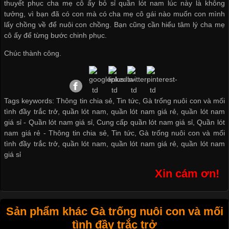
thuyết phục cha mẹ cô ấy
bỏ sỉ quần lót nam
lúc này là không
tưởng, vì bạn đã có con mà có cha mẹ cô gái nào muốn con mình
lấy chồng về để nuôi con chồng. Bạn cũng cần hiểu tâm lý cha mẹ
cô ấy để từng bước chinh phục.
Chúc thành công.
Tags keywords: Thông tin chia sẻ, Tin tức, Gà trống nuôi con và mối
tình đầy trắc trở, quần lót nam, quần lót nam giá rẻ, quần lót nam
giá sỉ -
Quần lót nam giá sỉ
,
Cung cấp quần lót nam giá sỉ
,
Quần lót
nam giá rẻ
-
Thông tin chia sẻ
,
Tin tức
,
Gà trống nuôi con và mối
tình đầy trắc trở
,
quần lót nam
,
quần lót nam giá rẻ
,
quần lót nam
giá sỉ
Xin cám ơn!
Sản phẩm khác Gà trống nuôi con và mối
tình đầy trắc trở