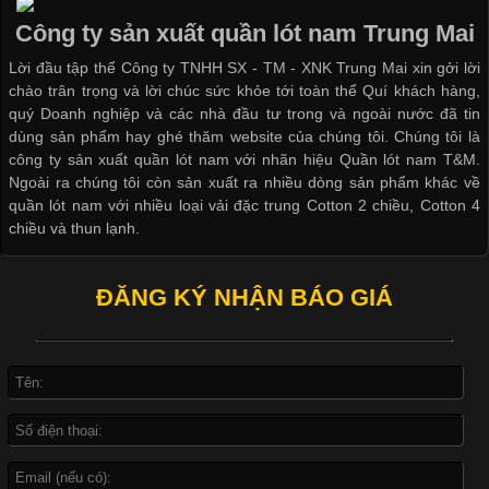
thuộc và được sử dụng phổ biến nhất hiện nay. Không chỉ đa
Công ty sản xuất quần lót nam Trung Mai
dạng về màu sắc hay chất liệu, áo thun còn có nhiều form dáng
Lời đầu tập thể Công ty TNHH SX - TM - XNK Trung Mai xin gởi lời
khác nhau để phù hợp với từng phong cách thời trang và nhu
chào trân trọng và lời chúc sức khỏe tới toàn thể Quí khách hàng,
cầu
quý Doanh nghiệp và các nhà đầu tư trong và ngoài nước đã tin
dùng sản phẩm hay ghé thăm website của chúng tôi. Chúng tôi là
công ty sản xuất quần lót nam với nhãn hiệu Quần lót nam T&M.
Ngoài ra chúng tôi còn sản xuất ra nhiều dòng sản phẩm khác về
quần lót nam với nhiều loại vải đặc trung Cotton 2 chiều, Cotton 4
Khám Phá Áo Phông Trang Phục Phổ Biến Nhất Hiện Nay
chiều và thun lạnh.
Cập nhật 2026-04-24 17:24:50
ĐĂNG KÝ NHẬN BÁO GIÁ
Áo phông là một trong những trang phục phổ biến nhất trong
đời sống hiện đại nhờ sự tiện lợi, thoải mái và dễ phối đồ.
Không chỉ xuất hiện trong thời trang thường ngày, áo phông còn
được ứng dụng rộng rãi trong ngành sản xuất may mặc, đặc
biệt là các sản phẩm từ vải thun. Hiện nay,