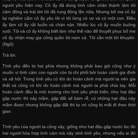
người yêu hiện nay. Cô ấy đã dùng tình cảm chân thành làm tôi
cảm động và trái tim tôi đã rung động lần nữa. Nhưng bố mẹ cô ấy
lại nghiêm cấm cô ấy yêu tôi vì tôi từng có vợ và có một con. Điều
ấy làm cô ấy rất buồn và chán nản. Nhiều lúc cô ấy muốn buông
xuôi. Tôi và cô ấy không biết làm như thế nào để thuyết phục bố mẹ
cô ấy
nhận may gia công quần lót nam
cả. Tôi cần một lời khuyên.
(Ngô)
Trả lời:
Tình yêu đến từ hai phía nhưng không phải bao giờ cũng như ý
muốn vì tình cảm con người còn bị chi phối bởi hoàn cảnh gia đình
và xã hội. Trong tình yêu có khi do hoàn cảnh mà người ta nên gia
thất và cũng có khi do hoàn cảnh mà người ta phải chia tay. Mỗi
hoàn cảnh đều là môi trường cho tình yêu phát triển, như hạt đậu
gặp nước thì nảy mầm, gặp đất sẽ bám rễ; có những hạt đậu nảy
mầm được nhưng không gặp đất thì tự nó cũng bị mất đi theo thời
gian.
Tình yêu của người ta cũng vậy, giống như hạt đậu gặp nước lúc đó
hai người hòa hợp tình cảm mà nảy sinh tình yêu, nhưng nếu ai đó