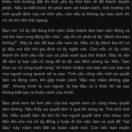
thiếu môi trường đất thì tình yêu ấy khó bén rễ để thành duyên
phận. Nếu ta biết trước thì phải xem xét hoàn cảnh, môi trường rồi
mới quyết định nảy nở tình yêu, còn nếu ta không dự báo sớm thì
nó sẽ trở nên trái ngang.
Bạn nói “cô ấy đã dùng tình cảm chân thành làm bạn cảm động và
trái tim bạn rung động lần nữa”, vậy thì có phải cô ấy “đánh lừa bạn
không?”. Đây là vấn đề bạn cần xem lại. Nếu cô ấy đánh lừa thì có
gì đâu mà tiếc khi gia đình cô ấy ngăn cản. Còn nếu cô ấy chân
thành thì tình yêu vẫn còn và phải vượt qua thử thách. Đây là vấn
đề tâm lý bạn cần rõ ràng để từ đó xác định tương lai. Nếu “bạn
thực sự vô cùng tuyệt vọng” thì trách nhiệm của bạn với con bạn và
mọi người xung quanh sẽ ra sao. Tình yêu cũng cần một sự quyết
tâm và dũng cảm, khi gặp hoàn cảnh “đậu nảy mầm không gặp
đất”, nhưng mình là con người, là hạt đậu có ý thức thì tại sao
không biết tạo ra hoàn cảnh của mình.
Bạn phải xem lại tình yêu của hai người xem có cùng nhau quyết
tâm không. Nếu thấy sự quyết tâm ít quá thì dừng lại. Thà khổ một
lần. Nếu quyết tâm đủ lớn thì hai người quyết tâm chờ nhau cho
đến khi cha mẹ cô ấy đồng ý hoặc đi tìm việc làm xa quê để “hạt
đậu” nảy mầm trên đất và hoàn cảnh mới. Còn nếu bạn muốn