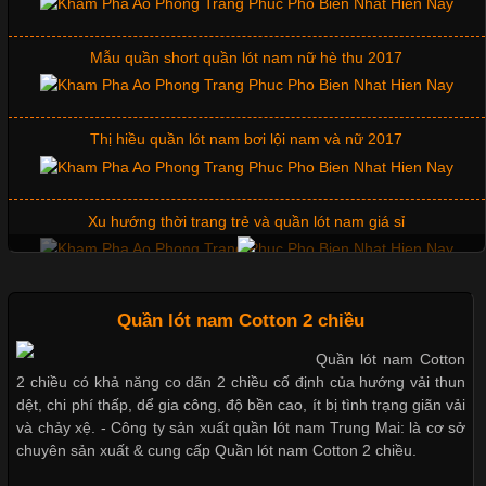
Những Mẫu Áo Thun Đồng Phục Công Ty Được Ưa
Chuộng Hiện Nay
Mẫu quần short quần lót nam nữ hè thu 2017
Cập nhật 2026-06-01 14:23:34
Thị hiều quần lót nam bơi lội nam và nữ 2017
Trong môi trường kinh doanh hiện đại, việc xây dựng hình ảnh
chuyên nghiệp đóng vai trò quan trọng đối với sự phát triển của
doanh nghiệp. Một trong những giải pháp hiệu quả được nhiều
Xu hướng thời trang trẻ và quần lót nam giá sỉ
đơn vị lựa chọn hiện nay là sử dụng áo thun đồng phục công ty.
Không chỉ giúp tạo sự đồng bộ, áo thun
Giặt và bảo quản quần lót nam đúng cách
Quần lót nam Cotton 2 chiều
Quần lót nam Cotton
Chất Liệu Lycra Có Gì Đặc Biệt Trong Ngành Thời Trang?
2 chiều có khả năng co dãn 2 chiều cố định của hướng vải thun
Mẫu quần lót nam giá rẻ sốt hè 2017
dệt, chi phí thấp, dể gia công, độ bền cao, ít bị tình trạng giãn vải
Cập nhật 2026-05-27 17:03:46
và chảy xệ. - Công ty sản xuất quần lót nam Trung Mai: là cơ sở
chuyên sản xuất & cung cấp Quần lót nam Cotton 2 chiều.
Vải Lycra Là Gì? Chất Liệu Co Giãn Được Ưa Chuộng Trong
Những mẩu quần lót nam thông dụng hiện nay
Ngành May Mặc Trong ngành thời trang hiện đại, các loại vải có