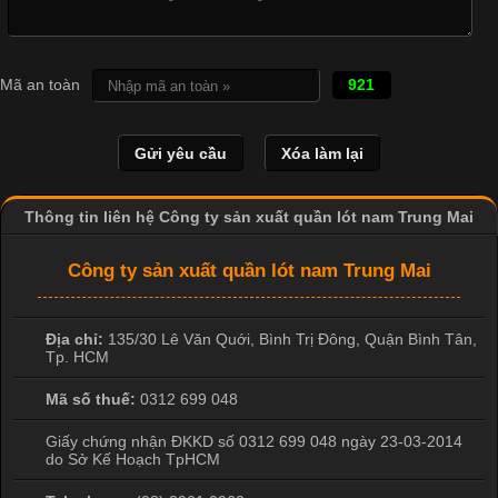
Cập nhật 2026-04-21 15:41:03
In Chuyển Nhiệt Là Gì? Công Nghệ In Hiện Đại Trong Ngành
Mã an toàn
921
May Mặc Trong ngành in ấn và thời trang, in chuyển nhiệt đang
là một trong những công nghệ phổ biến nhờ khả năng tạo ra
hình ảnh sắc nét và bền màu. Đặc biệt, kỹ thuật này được ứng
dụng rộng rãi trong sản xuất áo thun, đồ thể thao
Thông tin liên hệ Công ty sản xuất quần lót nam Trung Mai
Công ty sản xuất quần lót nam Trung Mai
Địa chỉ:
135/30 Lê Văn Quới, Bình Trị Đông
,
Quận Bình Tân
,
Tp. HCM
Mã số thuế:
0312 699 048
Giấy chứng nhận ĐKKD số 0312 699 048 ngày 23-03-2014
do Sở Kế Hoạch TpHCM