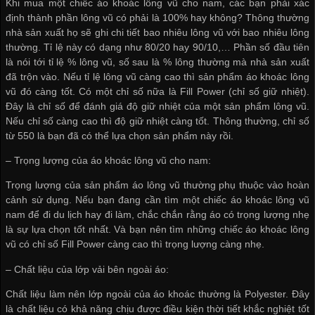
Khi mua một chiếc áo khoác lông vũ cho nam, các bạn phải xác
định thành phần lông vũ có phải là 100% hay không? Thông thường
nhà sản xuất họ sẽ ghi chi tiết bao nhiêu lông vũ với bao nhiêu lông
thường. Tỉ lệ này có dạng như 80/20 hay 90/10,… Phần số đầu tiên
là nói tới tỉ lệ % lông vũ, số sau là % lông thường mà nhà sản xuất
đã trộn vào. Nếu tỉ lệ lông vũ càng cao thì sản phẩm áo khoác lông
vũ đó càng tốt. Có một chỉ số nữa là Fill Power (chỉ số giữ nhiệt).
Đây là chỉ số để đánh giá độ giữ nhiệt của một sản phẩm lông vũ.
Nếu chỉ số càng cao thì độ giữ nhiệt càng tốt. Thông thường, chỉ số
từ 550 là bạn đã có thể lựa chọn sản phẩm này rồi.
– Trọng lượng của áo khoác lông vũ cho nam:
Trọng lượng của sản phẩm áo lông vũ thường phụ thuộc vào hoàn
cảnh sử dụng. Nếu bạn đang cần tìm một chiếc áo khoác lông vũ
nam để đi du lịch hay đi làm, chắc chắn rằng áo có trọng lượng nhẹ
là sự lựa chọn tốt nhất. Và bạn nên tìm những chiếc áo khoác lông
vũ có chỉ số Fill Power càng cao thì trọng lượng càng nhẹ.
– Chất liệu của lớp vải bên ngoài áo:
Chất liệu làm nên lớp ngoài của áo khoác thường là Polyester. Đây
là chất liệu có khả năng chịu được điều kiện thời tiết khắc nghiệt tốt