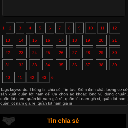
1
2
3
4
5
6
7
8
9
10
11
12
13
14
15
16
17
18
19
20
21
22
23
24
25
26
27
28
29
30
31
32
33
34
35
36
37
38
39
»
40
41
42
43
Tags keywords:
Thông tin chia sẻ
,
Tin tức
,
Kiểm định chất lượng cơ sở
sản xuất quần lót nam để lựa chọn áo khoác lông vũ đúng chuẩn
,
quần lót nam
,
quần lót nam giá rẻ
,
quần lót nam giá sỉ
,
quần lót nam
,
quần lót nam giá rẻ
,
quần lót nam giá sỉ
Tin chia sẻ