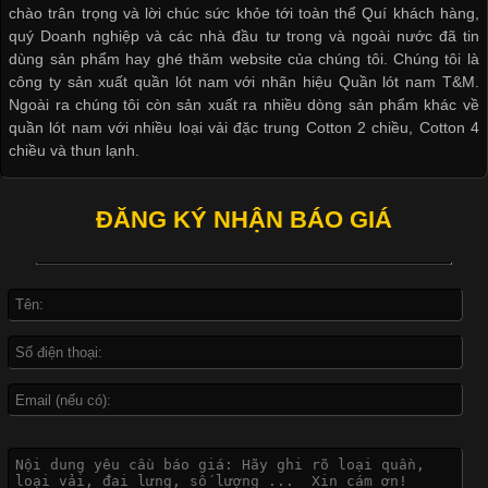
chào trân trọng và lời chúc sức khỏe tới toàn thể Quí khách hàng,
cầu
quý Doanh nghiệp và các nhà đầu tư trong và ngoài nước đã tin
dùng sản phẩm hay ghé thăm website của chúng tôi. Chúng tôi là
công ty sản xuất quần lót nam với nhãn hiệu Quần lót nam T&M.
Ngoài ra chúng tôi còn sản xuất ra nhiều dòng sản phẩm khác về
quần lót nam với nhiều loại vải đặc trung Cotton 2 chiều, Cotton 4
Khám Phá Áo Phông Trang Phục Phổ Biến Nhất Hiện Nay
chiều và thun lạnh.
Cập nhật 2026-04-24 17:24:50
ĐĂNG KÝ NHẬN BÁO GIÁ
Áo phông là một trong những trang phục phổ biến nhất trong
đời sống hiện đại nhờ sự tiện lợi, thoải mái và dễ phối đồ.
Không chỉ xuất hiện trong thời trang thường ngày, áo phông còn
được ứng dụng rộng rãi trong ngành sản xuất may mặc, đặc
biệt là các sản phẩm từ vải thun. Hiện nay,
Công Nghệ In Chuyển Nhiệt Trong Ngành Thời Trang Hiện
Đại