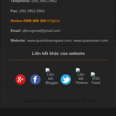
Telephone:
(08).3961.0962
Fax:
(08).3961.0962
Hotine
0906 888 300
A Nghĩa
Email:
qltrungmai@gmail.com
Website:
www.quanlotnamgiare.com, www.quanxinam.com
Liên kết khác của website
Copyright ©
2026 bởi Mr Hiệp 0976.137.019