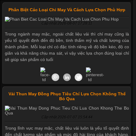
Phân Biệt Các Loại Chỉ May Và Cách Lựa Chọn Phù Hợp
Cập nhật 2026-08-07 17:28:11
Trong ngành may mặc, ngoài chất liệu vải thì chỉ may cũng là
yếu tố quyết định đến độ bền, tính thẩm mỹ và chất lượng của
thành phẩm. Mỗi loại chỉ có đặc tính riêng về độ bền kéo, độ co
giãn và khả năng chịu ma sát, vì vậy việc lựa chọn đúng loại chỉ
Mẫu quần short quần lót nam nữ hè thu 2017
sẽ giúp sản phẩm có tuổi
Thị hiều quần lót nam bơi lội nam và nữ 2017
Vải Thun May Đồng Phục Tiêu Chí Lựa Chọn Không Thể
Bỏ Qua
Xu hướng thời trang trẻ và quần lót nam giá sỉ
Cập nhật 2026-07-07 15:54:44
Giặt và bảo quản quần lót nam đúng cách
Trong lĩnh vực may mặc, chất liệu vải luôn là yếu tố quyết định
đến chất lượng sản phẩm và mức độ hài lòng của khách hàng.