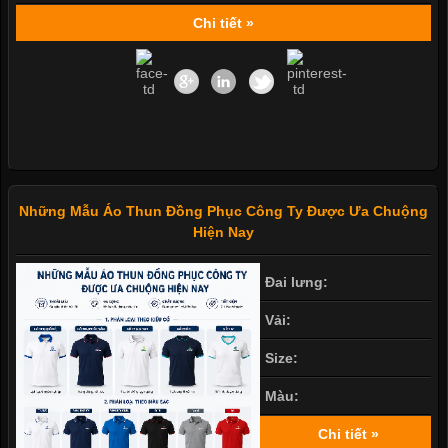
Chi tiết »
Những Mẫu Áo Thun Đồng Phục Công Ty Được Ưa Chuộng
Hiện Nay
Đai lưng:
Vải:
Size:
Màu:
Chi tiết »