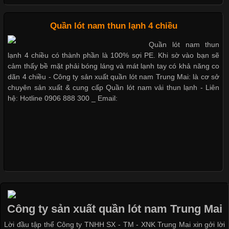
Cập nhật 2026-05-20 14:58:56
Quần lót nam thun lạnh 4 chiều
Vải thun là một trong những chất liệu được sử dụng rộng rãi
Quần lót nam thun
nhất trong ngành thời trang nhờ đặc tính co giãn, mềm mại và
lạnh 4 chiều có thành phần là 100% sợi PE. Khi sờ vào bạn sẽ
thoải mái khi mặc. Từ áo thun, đồ thể thao cho đến đồ lót nam,
cảm thấy bề mặt phải bóng láng và mát lạnh tay có khả năng co
vải thun luôn đóng vai trò quan trọng trong quá trình sản xuất.
dãn 4 chiều - Công ty sản xuất quần lót nam Trung Mai: là cơ sở
Hiện nay, nhu cầu tìm kiếm quần lót nam giá
chuyên sản xuất & cung cấp Quần lót nam vải thun lạnh - Liên
hệ: Hotline 0906 888 300 _ Email:
Xu Hướng Form Áo Thun Phổ Biến Trong Ngành May Mặc
Cập nhật 2026-05-09 15:58:23
Các Form Áo Thun Phổ Biến Hiện Nay Và Xu Hướng Trong
Ngành May Mặc Áo thun là một trong những trang phục quen
thuộc và được sử dụng phổ biến nhất hiện nay. Không chỉ đa
Công ty sản xuất quần lót nam Trung Mai
dạng về màu sắc hay chất liệu, áo thun còn có nhiều form dáng
Lời đầu tập thể Công ty TNHH SX - TM - XNK Trung Mai xin gởi lời
khác nhau để phù hợp với từng phong cách thời trang và nhu