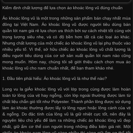
Kiểm định chất lượng để lựa chọn áo khoác lông vũ đúng chuẩn
Áo khoác lông vũ là một trong những sản phẩm bán chạy nhất mùa
đông tại Việt Nam. Áo khoác lông vũ được người tiêu dùng
bán
quần lót nam giá rẻ
lựa chọn ưa thích bởi sự cách nhiệt tốt cùng với
trọng lượng siêu nhẹ, và có độ bền hơn tất cả các loại áo khác.
Nhưng chất lượng của một chiếc áo khoác lông vũ lại phụ thuộc vào
nhiều yếu tố. Vì thế, sở hữu chiếc áo khoác lông vũ chất lượng là
điều người tiêu dùng của
cơ sở sản xuất quần lót nam
nào cũng
mong muốn. Hôm nay, chúng tôi sẽ giới thiệu cách chọn mua áo
khoác lông vũ cho nam chuẩn nhất, để bạn tham khảo nhé.
1. Đầu tiên phải hiểu: Áo khoác lông vũ là như thế nào?
Long vu la giÁo khoác lông vũ với lớp trong cùng được làm hoàn
toàn từ lông của vịt hay ngỗng, còn lớp ngoài thường được làm từ
chất liệu chắn gió tốt như Polyester. Thành phần lông được sử dụng
làm áo khoác thường được lấy từ lông ngực hoặc lông cánh của vịt
& ngỗng. Do đặc tính của lông vũ là giữ nhiệt cực tốt, nên đây là
nguyên liệu chủ yếu để làm ra những chiếc áo khoác lông vũ đẹp
nhất, giữ ấm cơ thể con người trong những điều kiện giá rét. Một
chiếc áo khoác nam lông vũ càng nhiều thì càng giữ ấm cơ thể tốt