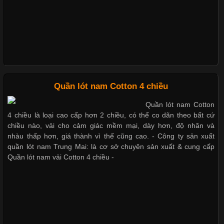
khả năng co giãn tốt ngày càng được ưa chuộng nhằm mang lại
cảm giác thoải mái cho người mặc. Trong đó, vải Lycra là một
trong những chất liệu nổi bật nhờ độ đàn hồi cao,
Bộ sưu tập quần lót nam Boxer TpHCM
Quần lót nam boxer thun lạnh
Chất Liệu Bamboo Xu Hướng Mới Trong Ngành Thời Trang
Quần lót nam Cotton 4 chiều
Nguyên bộ quần lót nam Boxer thun lạnh giá rẻ
Quần lót nam Cotton
Cập nhật 2026-05-21 14:59:25
4 chiều là loại cao cấp hơn 2 chiều, có thể co dãn theo bất cứ
Trong những năm gần đây, vải Bamboo đang trở thành một
chiều nào, vải cho cảm giác mềm mại, dày hơn, độ nhăn và
trong những chất liệu được yêu thích trong ngành thời trang
nhàu thấp hơn, giá thành vì thế cũng cao. - Công ty sản xuất
Dễ chịu hơn với quần lót nam giá rẻ vải Cotton 4 chiều
nhờ đặc tính mềm mại, thoáng khí và thân thiện với môi trường.
quần lót nam Trung Mai: là cơ sở chuyên sản xuất & cung cấp
Không chỉ được ứng dụng trong quần áo thường ngày, loại vải
Quần lót nam vải Cotton 4 chiều -
này còn xuất hiện nhiều trong các sản phẩm đồ lót
Những Loại Vải Thun Thông Dụng Và Đặc Điểm Nổi Bật