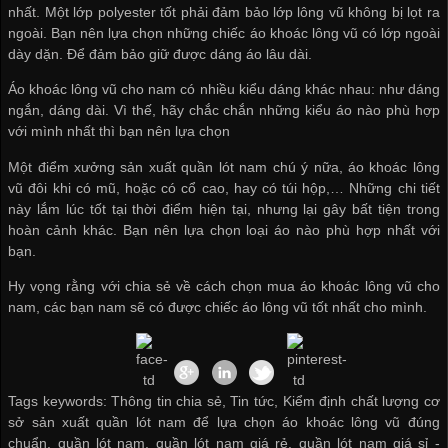
nhất. Một lớp polyester tốt phải đảm bảo lớp lông vũ không bị lọt ra
ngoài. Bạn nên lựa chọn những chiếc áo khoác lông vũ có lớp ngoài
dày dặn. Để đảm bảo giữ được dáng áo lâu dài.
Áo khoác lông vũ cho nam có nhiều kiểu dáng khác nhau: như dáng
ngắn, dáng dài. Vì thế, hãy chắc chắn những kiểu áo nào phù hợp
với mình nhất thì bạn nên lựa chọn
Một điểm
xưởng sản xuất quần lót nam
chú ý nữa, áo khoác lông
vũ đôi khi có mũ, hoặc có cổ cao, hay có túi hộp,… Những chi tiết
này lắm lúc tốt tại thời điểm hiện tại, nhưng lại gây bất tiện trong
hoàn cảnh khác. Bạn nên lựa chọn loại áo nào phù hợp nhất với
bạn.
Hy vọng rằng với chia sẻ về cách chọn mua áo khoác lông vũ cho
nam, các bạn nam sẽ có được chiếc áo lông vũ tốt nhất cho mình.
Tags keywords: Thông tin chia sẻ, Tin tức, Kiểm định chất lượng cơ
sở sản xuất quần lót nam để lựa chọn áo khoác lông vũ đúng
chuẩn, quần lót nam, quần lót nam giá rẻ, quần lót nam giá sỉ -