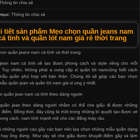
Thông tin chia sẻ
mục:
Thông tin chia sẻ
i tiết sản phẩm Mẹo chọn quần jeans nam
cá tính và quần lót nam giá rẻ thời trang
ọn quần jeans nam cá tính và thời trang
jean nam cá tính sẽ tạo được phong cách và style riêng cho mỗi
. Tuy nhiên, không phải a
cung cấp sỉ quần lót nam
cũng biết cách
mẫu quần phù hợp với bản thân. Chúng tôi sẽ giúp các bạn chọn
mẫu quần jean và
quần lót nam giá sỉ
ưng ý nhất.
n quần jean nam cá tính theo dáng người
quần jean theo dáng người nhằm có thể che giấu đi được những
 điểm. Đồng thời, đây cũng là một trong những bí quyết tạo được vẻ
hong cách, nam tính mạnh mẽ cho các đấng mày râu.
ới những người cao gầy các bạn nên lựa chọn những mẫu quần dạng
 hay ống đứng. Như vậy sẽ che giấu được khuyết điểm gầy và làm