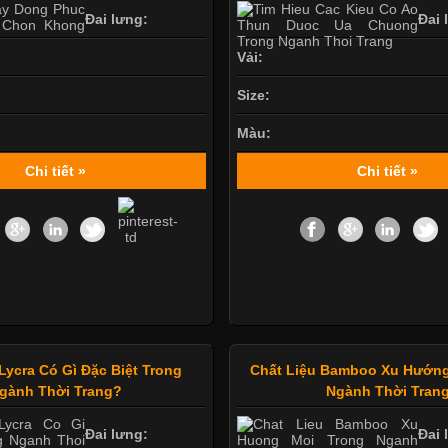
Đai lưng:
Đai 
Vải:
Size:
Màu:
Chi tiết »
Chi tiết »
Lycra Có Gì Đặc Biệt Trong
Chất Liệu Bamboo Xu Hướng
gành Thời Trang?
Ngành Thời Tran
Đai lưng:
Đai 