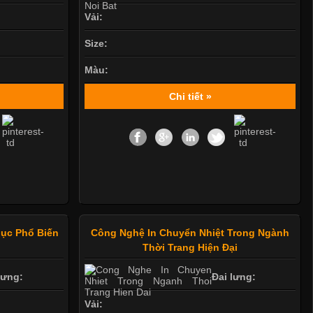
Vải:
Size:
Màu:
Chi tiết »
ục Phổ Biến
Công Nghệ In Chuyển Nhiệt Trong Ngành
Thời Trang Hiện Đại
lưng:
Đai lưng:
Vải: