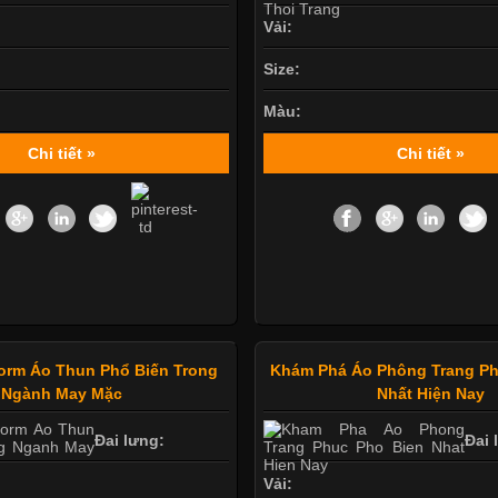
Vải:
Size:
Màu:
Chi tiết »
Chi tiết »
orm Áo Thun Phổ Biến Trong
Khám Phá Áo Phông Trang Ph
Ngành May Mặc
Nhất Hiện Nay
Đai lưng:
Đai 
Vải: