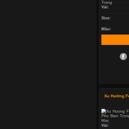
Vải:
Size:
Màu:
Xu Hướng F
Vải: