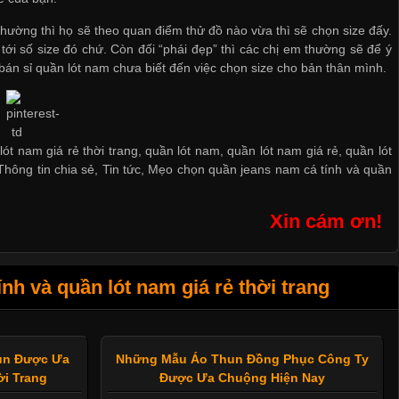
thường thì họ sẽ theo quan điểm thử đồ nào vừa thì sẽ chọn size đấy.
ới số size đó chứ. Còn đối “phái đẹp” thì các chị em thường sẽ để ý
bán sỉ quần lót nam
chưa biết đến việc chọn size cho bản thân mình.
t nam giá rẻ thời trang, quần lót nam, quần lót nam giá rẻ, quần lót
Thông tin chia sẻ
,
Tin tức
,
Mẹo chọn quần jeans nam cá tính và quần
Xin cám ơn!
h và quần lót nam giá rẻ thời trang
hun Được Ưa
Những Mẫu Áo Thun Đồng Phục Công Ty
i Trang
Được Ưa Chuộng Hiện Nay