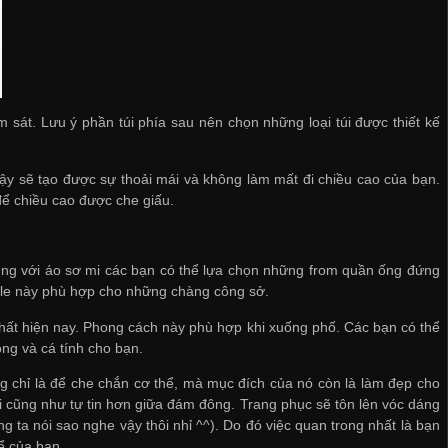
sát. Lưu ý phần túi phía sau nên chọn những loại túi được thiết kế
y sẽ tạo được sự thoải mái và không làm mất đi chiều cao của bạn.
để chiều cao được che giấu.
ùng với áo sơ mi các bạn có thể lựa chọn những from quần ống đứng
yle này phù hợp cho những chàng công sở.
hất hiện nay. Phong cách này phù hợp khi xuống phố. Các bạn có thể
ng và cá tính cho bạn.
ng chỉ là để che chắn cơ thể, mà mục đích của nó còn là làm đẹp cho
i cũng như tự tin hơn giữa đám đông. Trang phục sẽ tôn lên vóc dáng
 ta nói sao nghe vậy thôi nhỉ ^^). Do đó việc quan trong nhất là bạn
ể của bạn.