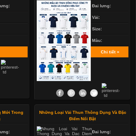
lưng:
Đai lưng:
Vải:
Size:
Màu:
Chi tiết »
 Mới Trong
Những Loại Vải Thun Thông Dụng Và Đặc
g
Điểm Nổi Bật
lưng:
Đai lưng: