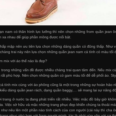
ạn nam có thân hình lực lưỡng thì nên chọn những from quần jean ôm 
 xa nhau để giúp phần mông được nổi bật.
hấp mập nên ưu tiên lựa chọn những dáng quần có đũng thấp. Như vậ
chàng trai này nên lựa chọn những quần jean nam cá tính có màu tối 
m mix với áo thế nào là đẹp?
 trong những vấn đề được nhiều chàng trai quan tâm đến. Nếu mix c
 rất phù hợp. Nên chọn những quần có gam màu tối để dễ phối áo. St
á tính mix cùng với áo phông cũng là một trong những sự hoàn hảo n
kiểu dáng quần jean rách, dạng quần baggy,… sẽ mang lại sự năng độ
ời trang ở nước ta đang phát triển rất nhiều. Việc mặc đồ bây giờ khô
ta. Việc sở hữu và mặc những trang phục đẹp khiến chúng ta thoải má
như nêu lên một phần nào tính cách của con người (cái này thì cha ông
trang phục phù hợp với form người mình, tức là phải vừa vặn với cơ th