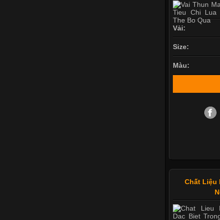
Vải:
Size:
Màu:
Chất Liệu 
N