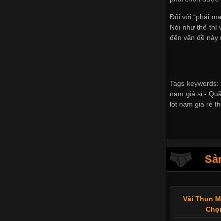
Đối với “phái m
Nói như thế thì
đến vấn đề này 
Tags keywords: T
nam giá sỉ -
Quầ
lót nam giá rẻ th
Sản
Vải Thun M
Chọ