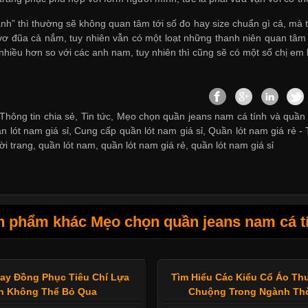
ạnh” thì thường sẽ không quan tâm tới số đo hay size chuẩn gì cả, mà 
 vơ đũa cả nắm, tuy nhiên vẫn có một loạt những thanh niên quan tâm t
nhiều hơn so với các anh nam, tuy nhiên thì cũng sẽ có một số chị em
hông tin chia sẻ, Tin tức, Mẹo chọn quần jeans nam cá tính và quần ló
n lót nam giá sỉ
,
Cung cấp quần lót nam giá sỉ
,
Quần lót nam giá rẻ
-
ời trang
,
quần lót nam
,
quần lót nam giá rẻ
,
quần lót nam giá sỉ
 phẩm khác Mẹo chọn quần jeans nam cá tín
ay Đồng Phục Tiêu Chí Lựa
Tìm Hiểu Các Kiểu Cổ Áo T
n Không Thể Bỏ Qua
Chuộng Trong Ngành Thờ