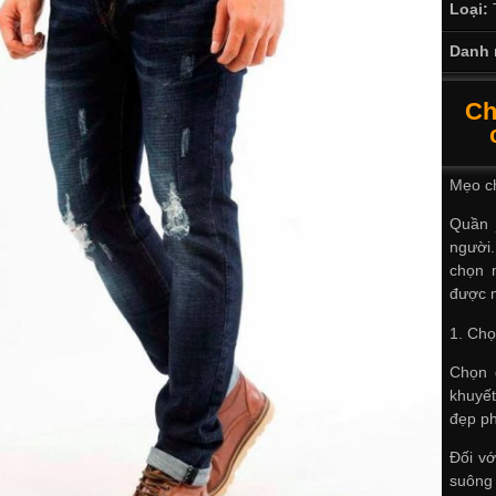
Loại:
Danh 
Ch
Mẹo ch
Quần 
người
chọn 
được 
1. Chọ
Chọn 
khuyết
đẹp p
Đối v
suông