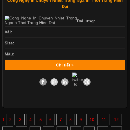
Công Nghệ In Chuyển Nhiệt Trong Ngành Thời Trang Hiện
Đại
Đai lưng:
Vải:
Size:
Màu:
Chi tiết »
1
2
3
4
5
6
7
8
9
10
11
12