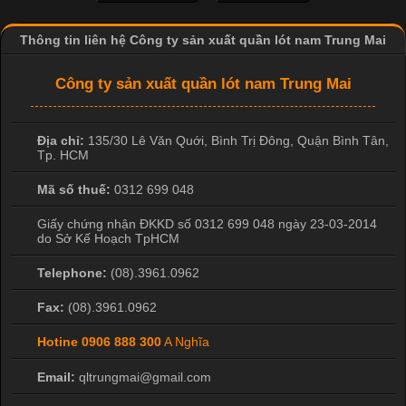
lượng, phù hợp với nhu cầu sử dụng
Thông tin liên hệ Công ty sản xuất quần lót nam Trung Mai
Công ty sản xuất quần lót nam Trung Mai
Địa chỉ:
135/30 Lê Văn Quới, Bình Trị Đông
,
Quận Bình Tân
,
Tp. HCM
Mã số thuế:
0312 699 048
Giấy chứng nhận ĐKKD số 0312 699 048 ngày 23-03-2014
do Sở Kế Hoạch TpHCM
Telephone:
(08).3961.0962
Fax:
(08).3961.0962
Hotine
0906 888 300
A Nghĩa
Email:
qltrungmai@gmail.com