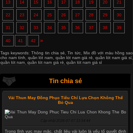
13
14
15
16
17
18
19
20
21
22
23
24
25
26
27
28
29
30
31
32
33
34
35
36
37
38
39
»
40
41
42
Tags keywords:
Thông tin chia sẻ
,
Tin tức
,
Mix đồ với màu hồng sao
cho nam tính
,
quần lót nam
,
quần lót nam giá rẻ
,
quần lót nam giá sỉ
,
quần lót nam
,
quần lót nam giá rẻ
,
quần lót nam giá sỉ
Tin chia sẻ
Vải Thun May Đồng Phục Tiêu Chí Lựa Chọn Không Thể
Bỏ Qua
Cập nhật 2026-07-07 15:54:44
Trong lĩnh vực may mặc, chất liệu vải luôn là yếu tố quyết định