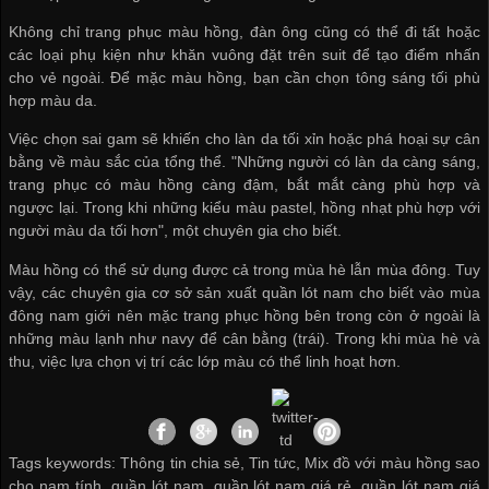
Không chỉ trang phục màu hồng, đàn ông cũng có thể đi tất hoặc
các loại phụ kiện như khăn vuông đặt trên suit để tạo điểm nhấn
cho vẻ ngoài. Để mặc màu hồng, bạn cần chọn tông sáng tối phù
hợp màu da.
Việc chọn sai gam sẽ khiến cho làn da tối xỉn hoặc phá hoại sự cân
bằng về màu sắc của tổng thể. "Những người có làn da càng sáng,
trang phục có màu hồng càng đậm, bắt mắt càng phù hợp và
ngược lại. Trong khi những kiểu màu pastel, hồng nhạt phù hợp với
người màu da tối hơn", một chuyên gia cho biết.
Màu hồng có thể sử dụng được cả trong mùa hè lẫn mùa đông. Tuy
vậy, các chuyên gia
cơ sở sản xuất quần lót nam
cho biết vào mùa
đông nam giới nên mặc trang phục hồng bên trong còn ở ngoài là
những màu lạnh như navy để cân bằng (trái). Trong khi mùa hè và
thu, việc lựa chọn vị trí các lớp màu có thể linh hoạt hơn.
Tags keywords: Thông tin chia sẻ, Tin tức, Mix đồ với màu hồng sao
cho nam tính, quần lót nam, quần lót nam giá rẻ, quần lót nam giá