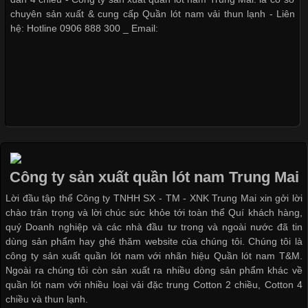
khác nhau để phù hợp với từng phong cách thời trang và nhu
chuyên sản xuất & cung cấp Quần lót nam vải thun lạnh - Liên
cầu
hệ: Hotline 0906 888 300 _ Email:
Khám Phá Áo Phông Trang Phục Phổ Biến Nhất Hiện Nay
Cập nhật 2026-04-24 17:24:50
Áo phông là một trong những trang phục phổ biến nhất trong
đời sống hiện đại nhờ sự tiện lợi, thoải mái và dễ phối đồ.
Công ty sản xuất quần lót nam Trung Mai
Không chỉ xuất hiện trong thời trang thường ngày, áo phông còn
Lời đầu tập thể Công ty TNHH SX - TM - XNK Trung Mai xin gởi lời
được ứng dụng rộng rãi trong ngành sản xuất may mặc, đặc
chào trân trọng và lời chúc sức khỏe tới toàn thể Quí khách hàng,
biệt là các sản phẩm từ vải thun. Hiện nay,
quý Doanh nghiệp và các nhà đầu tư trong và ngoài nước đã tin
dùng sản phẩm hay ghé thăm website của chúng tôi. Chúng tôi là
công ty sản xuất quần lót nam với nhãn hiệu Quần lót nam T&M.
Ngoài ra chúng tôi còn sản xuất ra nhiều dòng sản phẩm khác về
quần lót nam với nhiều loại vải đặc trung Cotton 2 chiều, Cotton 4
Công Nghệ In Chuyển Nhiệt Trong Ngành Thời Trang Hiện
chiều và thun lạnh.
Đại