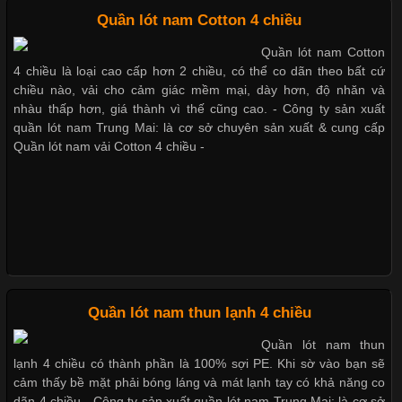
Những Loại Vải Thun Thông Dụng Và Đặc Điểm Nổi Bật
Quần lót nam Cotton 4 chiều
Bộ sưu tập quần lót nam Boxer TpHCM
Quần lót nam Cotton
Cập nhật 2026-05-20 14:58:56
4 chiều là loại cao cấp hơn 2 chiều, có thể co dãn theo bất cứ
Vải thun là một trong những chất liệu được sử dụng rộng rãi
chiều nào, vải cho cảm giác mềm mại, dày hơn, độ nhăn và
nhất trong ngành thời trang nhờ đặc tính co giãn, mềm mại và
nhàu thấp hơn, giá thành vì thế cũng cao. - Công ty sản xuất
Quần lót nam boxer thun lạnh
thoải mái khi mặc. Từ áo thun, đồ thể thao cho đến đồ lót nam,
quần lót nam Trung Mai: là cơ sở chuyên sản xuất & cung cấp
vải thun luôn đóng vai trò quan trọng trong quá trình sản xuất.
Quần lót nam vải Cotton 4 chiều -
Hiện nay, nhu cầu tìm kiếm quần lót nam giá
Nguyên bộ quần lót nam Boxer thun lạnh giá rẻ
Dễ chịu hơn với quần lót nam giá rẻ vải Cotton 4 chiều
Xu Hướng Form Áo Thun Phổ Biến Trong Ngành May Mặc
Cập nhật 2026-05-09 15:58:23
Quần lót nam thun lạnh 4 chiều
Các Form Áo Thun Phổ Biến Hiện Nay Và Xu Hướng Trong
Quần lót nam thun
Ngành May Mặc Áo thun là một trong những trang phục quen
lạnh 4 chiều có thành phần là 100% sợi PE. Khi sờ vào bạn sẽ
thuộc và được sử dụng phổ biến nhất hiện nay. Không chỉ đa
cảm thấy bề mặt phải bóng láng và mát lạnh tay có khả năng co
dạng về màu sắc hay chất liệu, áo thun còn có nhiều form dáng
dãn 4 chiều - Công ty sản xuất quần lót nam Trung Mai: là cơ sở