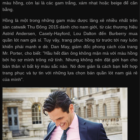
màu hồng, còn lại là các gam trắng, xám nhạt hoặc beige để cân
bằng.
Hồng là một trong những gam màu được lăng xê nhiều nhất trên
sàn catwalk Thu Đông 2015 dành cho nam giới, từ các thương hiệu
Astrid Andersen, Casely-Hayford, Lou Dalton đến Burberry
mua
quần lót nam giá sỉ
. Tuy vậy, trang phục hồng từ trước tới nay luôn
khiến phái mạnh e dè. Dan May, giám đốc phong cách của trang
Mr. Porter, cho biết: "Hầu hết đàn ông không mặn mà với màu hồng
bởi họ sợ mình trông nữ tính. Nhưng không nên đặt giới hạn cho
bản thân vì bất kỳ màu sắc nào. Nó đơn giản là cách bạn kết hợp
trang phục và tự tin với những lựa chọn
bán quần lót nam giá rẻ
của mình".