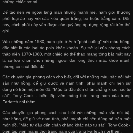
những chiếc sơ mi.
Để tạo nên vẻ ngoài lãng mạn nhưng mạnh mẽ, nam giới thường
phối loại áo này với các kiểu quần trắng, be hoặc trắng xám. Đến
nay, cách phối này vẫn được các quý ông áp dụng rộng rãi trên thế
giới.
Vào những năm 1980, nam giới ở Anh "phát cuồng" với màu hồng,
đặc biệt là các loại áo polo khỏe khoắn. Sự trở lại của phong cách
thập niên 1970-1980, một chiếc áo thể thao mang tông bắt mắt này
là sự lựa chọn cho những người đàn ông thích mặc khỏe mạnh
nhưng có chút điệu đà.
Các chuyên gia phong cách cho biết, đối với những màu sắc nổi bật
sẵn như hồng, để giữ được vẻ nam tính, phái mạnh chỉ nên sử
dụng nó trên một món đồ. "Mặc từ đầu đến chân chẳng khác nào tự
sát", Tony Cook - biên tập viên mảng thời trang nam của trang
Farfetch nói thêm.
Các chuyên gia phong cách cho biết với những màu sắc nổi bật
như hồng, để giữ vẻ nam tính, phái mạnh chỉ nên dùng nó trên một
món đồ. "Mặc từ đầu đến chân chẳng khác nào tự sát", Tony Cook -
biên tập viên mảng thời trang nam của trang Farfetch nói thêm.