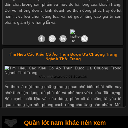
đến chất lượng sản phẩm và mức độ hài lòng của khách hàng.
Đối với những đơn vị kinh doanh áo thun đồng phục hay đồ lót
nam, việc lựa chọn đúng loại vải sẽ giúp nâng cao giá trị sản
phẩm, giảm tỷ lệ hàng lỗi và
Tìm Hiểu Các Kiểu Cổ Áo Thun Được Ưa Chuộng Trong
Mẫu quần short quần lót nam nữ hè thu 2017
Ngành Thời Trang
Cập nhật 2026-06-01 16:20:50
Thị hiều quần lót nam bơi lội nam và nữ 2017
Áo thun là một trong những trang phục phổ biến nhất hiện nay
nhờ tính tiện dụng, dễ phối đồ và phù hợp với nhiều đối tượng.
Bên cạnh chất liệu và kiểu dáng, phần cổ áo cũng là yếu tố
Xu hướng thời trang trẻ và quần lót nam giá sỉ
quan trọng tạo nên phong cách riêng cho từng sản phẩm. Mỗi
loại cổ áo sẽ mang đến một vẻ đẹp khác
Giặt và bảo quản quần lót nam đúng cách
Quần lót nam khác nên xem