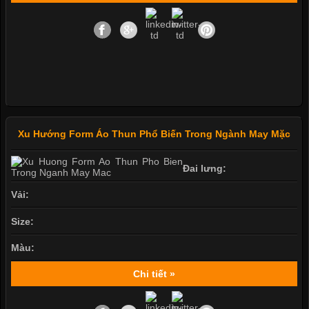
Xu Hướng Form Áo Thun Phổ Biến Trong Ngành May Mặc
Đai lưng:
Vải:
Size:
Màu:
Chi tiết »