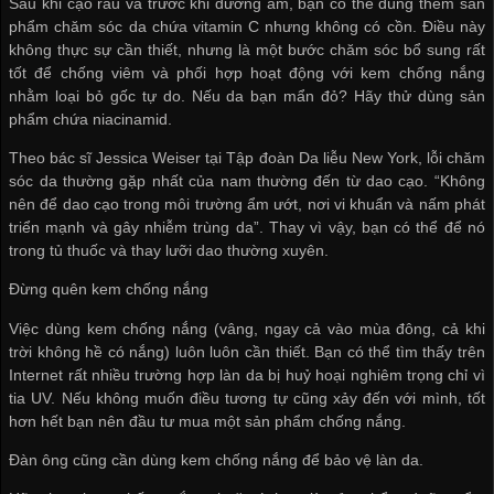
Sau khi cạo râu và trước khi dưỡng ẩm, bạn có thể dùng thêm sản
phẩm chăm sóc da chứa vitamin C nhưng không có cồn. Điều này
không thực sự cần thiết, nhưng là một bước chăm sóc bổ sung rất
tốt để chống viêm và phối hợp hoạt động với kem chống nắng
nhằm loại bỏ gốc tự do. Nếu da bạn mẩn đỏ? Hãy thử dùng sản
phẩm chứa niacinamid.
Theo bác sĩ Jessica Weiser tại Tập đoàn Da liễu New York, lỗi chăm
sóc da thường gặp nhất của nam thường đến từ dao cạo. “Không
nên để dao cạo trong môi trường ẩm ướt, nơi vi khuẩn và nấm phát
triển mạnh và gây nhiễm trùng da”. Thay vì vậy, bạn có thể để nó
trong tủ thuốc và thay lưỡi dao thường xuyên.
Đừng quên kem chống nắng
Việc dùng kem chống nắng (vâng, ngay cả vào mùa đông, cả khi
trời không hề có nắng) luôn luôn cần thiết. Bạn có thể tìm thấy trên
Internet rất nhiều trường hợp làn da bị huỷ hoại nghiêm trọng chỉ vì
tia UV. Nếu không muốn điều tương tự cũng xảy đến với mình, tốt
hơn hết bạn nên đầu tư mua một sản phẩm chống nắng.
Đàn ông cũng cần dùng kem chống nắng để bảo vệ làn da.