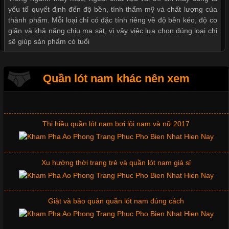
yếu tố quyết định đến độ bền, tính thẩm mỹ và chất lượng của
thành phẩm. Mỗi loại chỉ có đặc tính riêng về độ bền kéo, độ co
giãn và khả năng chịu ma sát, vì vậy việc lựa chọn đúng loại chỉ
sẽ giúp sản phẩm có tuổi
Quần lót nam khác nên xem
Mẫu quần short quần lót nam nữ hè thu 2017
Vải Thun May Đồng Phục Tiêu Chí Lựa Chọn Không Thể
Bỏ Qua
Thị hiều quần lót nam bơi lội nam và nữ 2017
Cập nhật 2026-07-07 15:54:44
Trong lĩnh vực may mặc, chất liệu vải luôn là yếu tố quyết định
Xu hướng thời trang trẻ và quần lót nam giá sỉ
đến chất lượng sản phẩm và mức độ hài lòng của khách hàng.
Đối với những đơn vị kinh doanh áo thun đồng phục hay đồ lót
nam, việc lựa chọn đúng loại vải sẽ giúp nâng cao giá trị sản
phẩm, giảm tỷ lệ hàng lỗi và
Giặt và bảo quản quần lót nam đúng cách