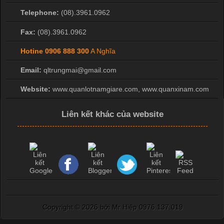
hình ảnh sắc nét và bền màu. Đặc biệt, kỹ thuật này được ứng
Telephone:
(08).3961.0962
dụng rộng rãi trong sản xuất áo thun, đồ thể thao
Fax:
(08).3961.0962
Hotine
0906 888 300
A Nghĩa
Email:
qltrungmai@gmail.com
Website:
www.quanlotnamgiare.com, www.quanxinam.com
Liên kết khác của website
Copyright ©
2026 bởi Mr Hiệp 0976.137.019