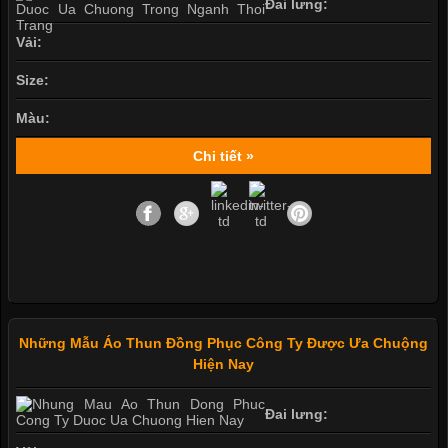
Đai lưng:
Vải:
Size:
Màu:
Chi tiết »
Những Mẫu Áo Thun Đồng Phục Công Ty Được Ưa Chuộng
Hiện Nay
Đai lưng: