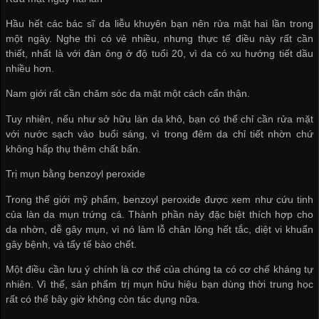
Hầu hết các bác sĩ da liễu khuyên bạn nên rửa mặt hai lần trong
một ngày. Nghe thì có vẻ nhiều, nhưng thực tế điều này rất cần
thiết, nhất là với đàn ông ở độ tuổi 20, vì da có xu hướng tiết dầu
nhiều hơn.
Nam giới rất cần chăm sóc da mặt một cách cẩn thận.
Tuy nhiên, nếu như sở hữu làn da khô, bạn có thể chỉ cần rửa mặt
với nước sạch vào buổi sáng, vì trong đêm da chỉ tiết nhờn chứ
không hấp thụ thêm chất bẩn.
Trị mụn bằng benzoyl peroxide
Trong thế giới mỹ phẩm, benzoyl peroxide được xem như cứu tinh
của làn da mụn trứng cá. Thành phần này đặc biệt thích hợp cho
da nhờn, dễ gây mụn, vì nó làm lỗ chân lông hết tắc, diệt vi khuẩn
gây bệnh, và tẩy tế bào chết.
Một điều cần lưu ý chính là cơ thể của chúng ta có cơ chế kháng tự
nhiên. Vì thế, sản phẩm trị mụn hữu hiệu bạn dùng thời trung học
rất có thể bây giờ không còn tác dụng nữa.