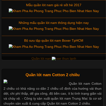
Mẫu quần lót nam giá rẻ sốt hè 2017
Tìm Hiểu Các Kiểu Cổ Áo Thun Được Ưa Chuộng Trong
Ngành Thời Trang
Những mẩu quần lót nam thông dụng hiện nay
Cập nhật 2026-06-01 16:20:50
Áo thun là một trong những trang phục phổ biến nhất hiện nay
Bộ sưu tập quần lót nam Boxer TpHCM
nhờ tính tiện dụng, dễ phối đồ và phù hợp với nhiều đối tượng.
Bên cạnh chất liệu và kiểu dáng, phần cổ áo cũng là yếu tố
quan trọng tạo nên phong cách riêng cho từng sản phẩm. Mỗi
Quần lót nam boxer thun lạnh
loại cổ áo sẽ mang đến một vẻ đẹp khác
Quần lót nam Cotton 2 chiều
Nguyên bộ quần lót nam Boxer thun lạnh giá rẻ
Quần lót nam Cotton
Những Mẫu Áo Thun Đồng Phục Công Ty Được Ưa
2 chiều có khả năng co dãn 2 chiều cố định của hướng vải thun
Chuộng Hiện Nay
dệt, chi phí thấp, dể gia công, độ bền cao, ít bị tình trạng giãn vải
Dễ chịu hơn với quần lót nam giá rẻ vải Cotton 4 chiều
và chảy xệ. - Công ty sản xuất quần lót nam Trung Mai: là cơ sở
chuyên sản xuất & cung cấp Quần lót nam Cotton 2 chiều.
Cập nhật 2026-06-01 14:23:34