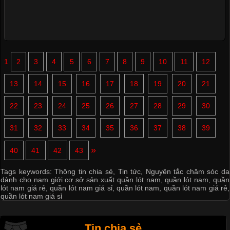
1
2
3
4
5
6
7
8
9
10
11
12
13
14
15
16
17
18
19
20
21
22
23
24
25
26
27
28
29
30
31
32
33
34
35
36
37
38
39
»
40
41
42
43
Tags keywords:
Thông tin chia sẻ
,
Tin tức
,
Nguyên tắc chăm sóc da
dành cho nam giới cơ sở sản xuất quần lót nam
,
quần lót nam
,
quần
lót nam giá rẻ
,
quần lót nam giá sỉ
,
quần lót nam
,
quần lót nam giá rẻ
,
quần lót nam giá sỉ
Tin chia sẻ