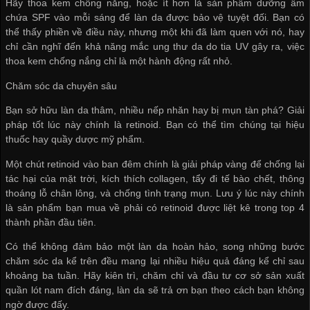
Hãy thoa kem chống nắng, hoặc ít hơn là sản phẩm dưỡng ẩm
chứa SPF vào mỗi sáng để làn da được bảo vệ tuyệt đối. Bạn có
thể thấy phiền về điều này, nhưng một khi đã làm quen với nó, hay
chỉ cần nghĩ đến khả năng mắc ung thư da do tia UV gây ra, việc
thoa kem chống nắng chỉ là một hành động rất nhỏ.
Chăm sóc da chuyên sâu
Bạn sở hữu làn da thâm, nhiều nếp nhăn hay bị mụn tàn phá? Giải
pháp tốt lúc này chính là retinoid. Bạn có thể tìm chúng tại hiệu
thuốc hay quầy dược mỹ phẩm.
Một chút retinoid vào ban đêm chính là giải pháp vàng để chống lại
tác hại của mặt trời, kích thích collagen, tẩy đi tế bào chết, thông
thoáng lỗ chân lông, và chống tình trạng mụn. Lưu ý lúc này chính
là sản phẩm bạn mua về phải có retinoid được liệt kê trong top 4
thành phần đầu tiên.
Có thể không đảm bảo một làn da hoàn hảo, song những bước
chăm sóc da kể trên đều mang lại nhiều hiệu quả đáng kể chỉ sau
khoảng ba tuần. Hãy kiên trì, chăm chỉ và đầu tư
cơ sở sản xuất
quần lót nam
đích đáng, làn da sẽ trả ơn bạn theo cách bạn không
ngờ được đấy.