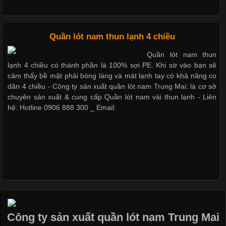
Bộ sưu tập quần lót nam Boxer TpHCM
Chất Liệu Bamboo Xu Hướng Mới Trong Ngành Thời Trang
Quần lót nam thun lạnh 4 chiều
Cập nhật 2026-05-21 14:59:25
Quần lót nam boxer thun lạnh
Quần lót nam thun
lạnh 4 chiều có thành phần là 100% sợi PE. Khi sờ vào bạn sẽ
Trong những năm gần đây, vải Bamboo đang trở thành một
cảm thấy bề mặt phải bóng láng và mát lạnh tay có khả năng co
trong những chất liệu được yêu thích trong ngành thời trang
dãn 4 chiều - Công ty sản xuất quần lót nam Trung Mai: là cơ sở
nhờ đặc tính mềm mại, thoáng khí và thân thiện với môi trường.
Nguyên bộ quần lót nam Boxer thun lạnh giá rẻ
chuyên sản xuất & cung cấp Quần lót nam vải thun lạnh - Liên
Không chỉ được ứng dụng trong quần áo thường ngày, loại vải
hệ: Hotline 0906 888 300 _ Email:
này còn xuất hiện nhiều trong các sản phẩm đồ lót
Dễ chịu hơn với quần lót nam giá rẻ vải Cotton 4 chiều
Những Loại Vải Thun Thông Dụng Và Đặc Điểm Nổi Bật
Cập nhật 2026-05-20 14:58:56
Vải thun là một trong những chất liệu được sử dụng rộng rãi
Công ty sản xuất quần lót nam Trung Mai
nhất trong ngành thời trang nhờ đặc tính co giãn, mềm mại và