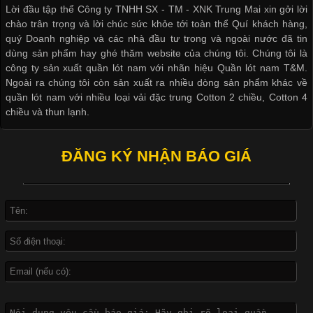
thoải mái khi mặc. Từ áo thun, đồ thể thao cho đến đồ lót nam,
Lời đầu tập thể Công ty TNHH SX - TM - XNK Trung Mai xin gởi lời
vải thun luôn đóng vai trò quan trọng trong quá trình sản xuất.
chào trân trọng và lời chúc sức khỏe tới toàn thể Quí khách hàng,
Hiện nay, nhu cầu tìm kiếm quần lót nam giá
quý Doanh nghiệp và các nhà đầu tư trong và ngoài nước đã tin
dùng sản phẩm hay ghé thăm website của chúng tôi. Chúng tôi là
công ty sản xuất quần lót nam với nhãn hiệu Quần lót nam T&M.
Ngoài ra chúng tôi còn sản xuất ra nhiều dòng sản phẩm khác về
quần lót nam với nhiều loại vải đặc trung Cotton 2 chiều, Cotton 4
Xu Hướng Form Áo Thun Phổ Biến Trong Ngành May Mặc
chiều và thun lạnh.
Cập nhật 2026-05-09 15:58:23
ĐĂNG KÝ NHẬN BÁO GIÁ
Các Form Áo Thun Phổ Biến Hiện Nay Và Xu Hướng Trong
Ngành May Mặc Áo thun là một trong những trang phục quen
thuộc và được sử dụng phổ biến nhất hiện nay. Không chỉ đa
dạng về màu sắc hay chất liệu, áo thun còn có nhiều form dáng
khác nhau để phù hợp với từng phong cách thời trang và nhu
cầu