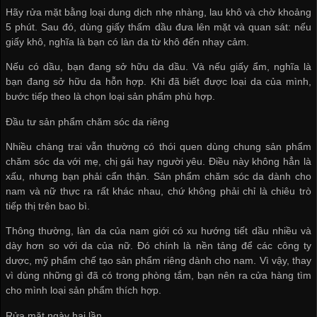
Hãy rửa mặt bằng loại dung dịch nhẹ nhàng, lau khô và chờ khoảng
5 phút. Sau đó, dùng giấy thấm dầu đưa lên mặt và quan sát: nếu
giấy khô, nghĩa là bạn có làn da từ khô đến nhạy cảm.
Nếu có dầu, bạn đang sở hữu da dầu. Và nếu giấy ẩm, nghĩa là
bạn đang sở hữu da hỗn hợp. Khi đã biết được loại da của mình,
bước tiếp theo là chọn loại sản phẩm phù hợp.
Đầu tư sản phẩm chăm sóc da riêng
Nhiều chàng trai vẫn thường có thói quen dùng chung sản phẩm
chăm sóc da với mẹ, chị gái hay người yêu. Điều này không hẳn là
xấu, nhưng bạn phải cẩn thận. Sản phẩm chăm sóc da dành cho
nam và nữ thực ra rất khác nhau, chứ không phải chỉ là chiêu trò
tiếp thị trên bao bì.
Thông thường, làn da của nam giới có xu hướng tiết dầu nhiều và
dày hơn so với da của nữ. Đó chính là nền tảng để các công ty
dược, mỹ phẩm chế tạo sản phẩm riêng dành cho nam. Vì vậy, thay
vì dùng những gì đã có trong phòng tắm, bạn nên ra cửa hàng tìm
cho mình loại sản phẩm thích hợp.
Rửa mặt ngày hai lần