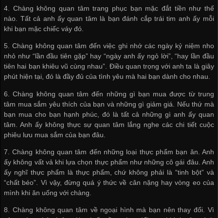
4. Chàng không quan tâm trang phục bạn mặc đắt tiền như thế
nào. Tất cả anh ấy quan tâm là bạn đánh cắp trái tim anh ấy mỗi
khi bạn mặc chiếc váy đó.
5. Chàng không quan tâm đến việc ghi nhớ các ngày kỷ niệm nho
nhỏ như “lần đầu tiên gặp” hay “ngày anh ấy ngỏ lời”, “hay lần đầu
tiên hai bạn khiêu vũ cùng nhau”. Điều quan trọng với anh ta là giây
phút hiện tại, đó là đầy đủ của tình yêu mà hai bạn dành cho nhau.
6. Chàng không quan tâm đến những gì bạn mua được từ trung
tâm mua sắm yêu thích của bạn và những gì giảm giá. Nếu thứ mà
bạn mua cho bạn hạnh phúc, đó là tất cả những gì anh ấy quan
tâm. Anh ấy không thực sự quan tâm lắng nghe các chi tiết cuộc
phiêu lưu mua sắm của bạn đâu.
7. Chàng không quan tâm đến những loại thực phẩm bạn ăn. Anh
ấy không vất vả khi lựa chọn thực phẩm như những cô gái đâu. Anh
ấy nghĩ thực phẩm là thực phẩm, chứ không phải là “tinh bột” và
“chất béo”. Vì vậy, đừng quá ý thức về cân nặng hay vòng eo của
mình khi ăn uống với chàng.
8. Chàng không quan tâm về ngoại hình mà bạn nên thay đổi. Vì