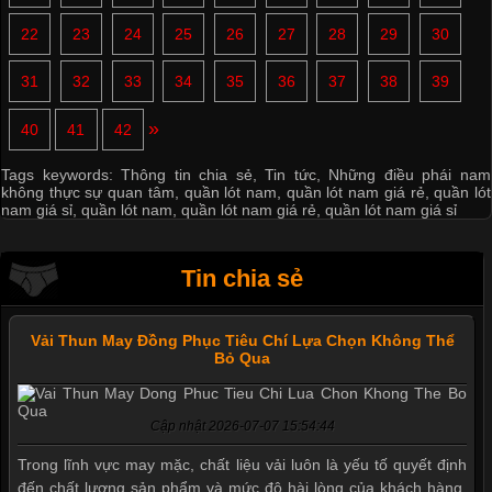
22
23
24
25
26
27
28
29
30
31
32
33
34
35
36
37
38
39
»
40
41
42
Tags keywords:
Thông tin chia sẻ
,
Tin tức
,
Những điều phái nam
không thực sự quan tâm
,
quần lót nam
,
quần lót nam giá rẻ
,
quần lót
nam giá sỉ
,
quần lót nam
,
quần lót nam giá rẻ
,
quần lót nam giá sỉ
Tin chia sẻ
Vải Thun May Đồng Phục Tiêu Chí Lựa Chọn Không Thể
Bỏ Qua
Cập nhật 2026-07-07 15:54:44
Trong lĩnh vực may mặc, chất liệu vải luôn là yếu tố quyết định
đến chất lượng sản phẩm và mức độ hài lòng của khách hàng.