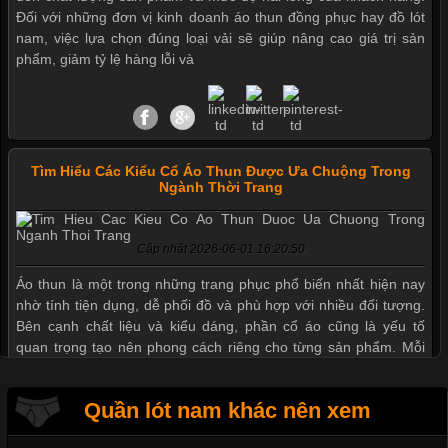
Đối với những đơn vị kinh doanh áo thun đồng phục hay đồ lót
nam, việc lựa chọn đúng loại vải sẽ giúp nâng cao giá trị sản
phẩm, giảm tỷ lệ hàng lỗi và
Tìm Hiểu Các Kiểu Cổ Áo Thun Được Ưa Chuộng Trong
Ngành Thời Trang
Mẫu quần short quần lót nam nữ hè thu 2017
Cập nhật 2026-06-01 16:20:50
Thị hiều quần lót nam bơi lội nam và nữ 2017
Áo thun là một trong những trang phục phổ biến nhất hiện nay
nhờ tính tiện dụng, dễ phối đồ và phù hợp với nhiều đối tượng.
Bên cạnh chất liệu và kiểu dáng, phần cổ áo cũng là yếu tố
quan trọng tạo nên phong cách riêng cho từng sản phẩm. Mỗi
Xu hướng thời trang trẻ và quần lót nam giá sỉ
loại cổ áo sẽ mang đến một vẻ đẹp khác
Quần lót nam khác nên xem
Giặt và bảo quản quần lót nam đúng cách