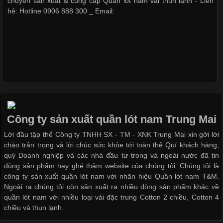
chuyên sản xuất & cung cấp Quần lót nam vải thun lạnh - Liên
cầu
hệ: Hotline 0906 888 300 _ Email:
Khám Phá Áo Phông Trang Phục Phổ Biến Nhất Hiện Nay
Cập nhật 2026-04-24 17:24:50
Áo phông là một trong những trang phục phổ biến nhất trong
đời sống hiện đại nhờ sự tiện lợi, thoải mái và dễ phối đồ.
Công ty sản xuất quần lót nam Trung Mai
Không chỉ xuất hiện trong thời trang thường ngày, áo phông còn
Lời đầu tập thể Công ty TNHH SX - TM - XNK Trung Mai xin gởi lời
được ứng dụng rộng rãi trong ngành sản xuất may mặc, đặc
chào trân trọng và lời chúc sức khỏe tới toàn thể Quí khách hàng,
biệt là các sản phẩm từ vải thun. Hiện nay,
quý Doanh nghiệp và các nhà đầu tư trong và ngoài nước đã tin
dùng sản phẩm hay ghé thăm website của chúng tôi. Chúng tôi là
công ty sản xuất quần lót nam với nhãn hiệu Quần lót nam T&M.
Ngoài ra chúng tôi còn sản xuất ra nhiều dòng sản phẩm khác về
quần lót nam với nhiều loại vải đặc trung Cotton 2 chiều, Cotton 4
Công Nghệ In Chuyển Nhiệt Trong Ngành Thời Trang Hiện
chiều và thun lạnh.
Đại