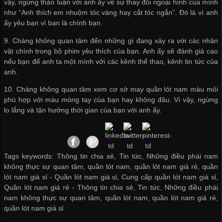
vậy, ngừng thảo luận với anh ấy về sự thay đổi ngoại hình của mình
như “Anh thích em nhuộm tóc vàng hay cắt tóc ngắn”. Đó là vì anh
ấy yêu bạn vì bạn là chính bạn.
9. Chàng không quan tâm đến những gì đang xảy ra với các nhân
vật chính trong bộ phim yêu thích của bạn. Anh ấy sẽ đánh giá cao
nếu bạn để anh ta một mình với các kênh thể thao, kênh tin tức của
anh.
10. Chàng không quan tâm xem
cơ sở may quần lót nam
màu môi
phù hợp với màu móng tay của bạn hay không đâu. Vì vậy, ngừng
lo lắng và tận hưởng thời gian của bạn với anh ấy.
Tags keywords: Thông tin chia sẻ, Tin tức, Những điều phái nam
không thực sự quan tâm, quần lót nam, quần lót nam giá rẻ, quần
lót nam giá sỉ -
Quần lót nam giá sỉ
,
Cung cấp quần lót nam giá sỉ
,
Quần lót nam giá rẻ
-
Thông tin chia sẻ
,
Tin tức
,
Những điều phái
nam không thực sự quan tâm
,
quần lót nam
,
quần lót nam giá rẻ
,
quần lót nam giá sỉ