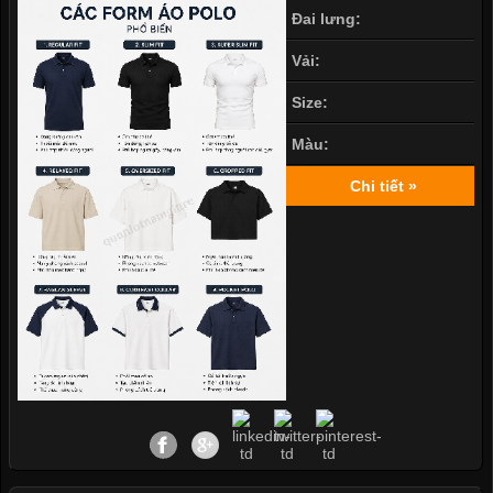
Đai lưng:
Vải:
Size:
Màu:
Chi tiết »