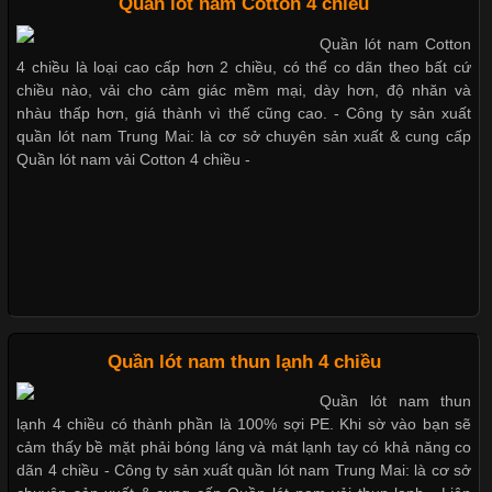
Quần lót nam Cotton 4 chiều
Quần lót nam Cotton
Cập nhật 2026-05-20 14:58:56
4 chiều là loại cao cấp hơn 2 chiều, có thể co dãn theo bất cứ
Bộ sưu tập quần lót nam Boxer TpHCM
Vải thun là một trong những chất liệu được sử dụng rộng rãi
chiều nào, vải cho cảm giác mềm mại, dày hơn, độ nhăn và
nhất trong ngành thời trang nhờ đặc tính co giãn, mềm mại và
nhàu thấp hơn, giá thành vì thế cũng cao. - Công ty sản xuất
thoải mái khi mặc. Từ áo thun, đồ thể thao cho đến đồ lót nam,
quần lót nam Trung Mai: là cơ sở chuyên sản xuất & cung cấp
Quần lót nam boxer thun lạnh
vải thun luôn đóng vai trò quan trọng trong quá trình sản xuất.
Quần lót nam vải Cotton 4 chiều -
Hiện nay, nhu cầu tìm kiếm quần lót nam giá
Nguyên bộ quần lót nam Boxer thun lạnh giá rẻ
Xu Hướng Form Áo Thun Phổ Biến Trong Ngành May Mặc
Dễ chịu hơn với quần lót nam giá rẻ vải Cotton 4 chiều
Cập nhật 2026-05-09 15:58:23
Quần lót nam thun lạnh 4 chiều
Các Form Áo Thun Phổ Biến Hiện Nay Và Xu Hướng Trong
Quần lót nam thun
Ngành May Mặc Áo thun là một trong những trang phục quen
lạnh 4 chiều có thành phần là 100% sợi PE. Khi sờ vào bạn sẽ
thuộc và được sử dụng phổ biến nhất hiện nay. Không chỉ đa
cảm thấy bề mặt phải bóng láng và mát lạnh tay có khả năng co
dạng về màu sắc hay chất liệu, áo thun còn có nhiều form dáng
dãn 4 chiều - Công ty sản xuất quần lót nam Trung Mai: là cơ sở
khác nhau để phù hợp với từng phong cách thời trang và nhu