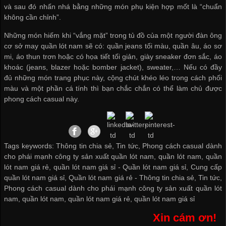
và sau đó nhấn nhá bằng những món phụ kiện hợp mốt là “chuẩn
không cần chỉnh”.
Những món hiếm khi “vắng mặt” trong tủ đồ của một người đàn ông
cơ sở may quần lót nam
sẽ có: quần jeans tối màu, quần âu, áo sơ
mi, áo thun trơn hoặc có họa tiết tối giản, giày sneaker đơn sắc, áo
khoác (jeans, blazer hoặc bomber jacket), sweater,… Nếu có đầy
đủ những món trang phục này, cộng chút khéo léo trong cách phối
màu và một phần cá tính thì bạn chắc chắn có thể làm chủ được
phong cách casual này.
Tags keywords: Thông tin chia sẻ, Tin tức, Phong cách casual dành
cho phái mạnh công ty sản xuất quần lót nam, quần lót nam, quần
lót nam giá rẻ, quần lót nam giá sỉ -
Quần lót nam giá sỉ
,
Cung cấp
quần lót nam giá sỉ
,
Quần lót nam giá rẻ
-
Thông tin chia sẻ
,
Tin tức
,
Phong cách casual dành cho phái mạnh công ty sản xuất quần lót
nam
,
quần lót nam
,
quần lót nam giá rẻ
,
quần lót nam giá sỉ
Xin cám ơn!