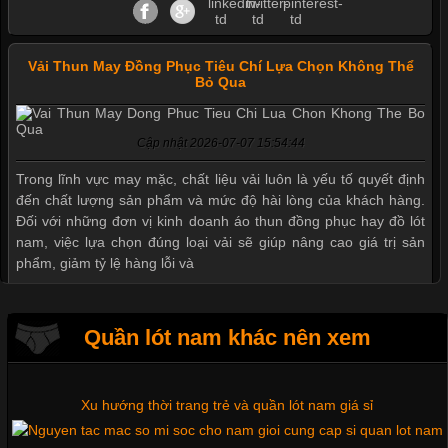
Vải Thun May Đồng Phục Tiêu Chí Lựa Chọn Không Thể
Bỏ Qua
Cập nhật 2026-07-07 15:54:44
Mẫu quần short quần lót nam nữ hè thu 2017
Trong lĩnh vực may mặc, chất liệu vải luôn là yếu tố quyết định
đến chất lượng sản phẩm và mức độ hài lòng của khách hàng.
Đối với những đơn vị kinh doanh áo thun đồng phục hay đồ lót
nam, việc lựa chọn đúng loại vải sẽ giúp nâng cao giá trị sản
Thị hiều quần lót nam bơi lội nam và nữ 2017
phẩm, giảm tỷ lệ hàng lỗi và
Xu hướng thời trang trẻ và quần lót nam giá sỉ
Quần lót nam khác nên xem
Tìm Hiểu Các Kiểu Cổ Áo Thun Được Ưa Chuộng Trong
Ngành Thời Trang
Giặt và bảo quản quần lót nam đúng cách