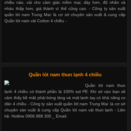
Trong những năm gần đây, vải Bamboo đang trở thành một
chiều nào, vải cho cảm giác mềm mại, dày hơn, độ nhăn và
trong những chất liệu được yêu thích trong ngành thời trang
nhàu thấp hơn, giá thành vì thế cũng cao. - Công ty sản xuất
Bộ sưu tập quần lót nam Boxer TpHCM
nhờ đặc tính mềm mại, thoáng khí và thân thiện với môi trường.
quần lót nam Trung Mai: là cơ sở chuyên sản xuất & cung cấp
Không chỉ được ứng dụng trong quần áo thường ngày, loại vải
Quần lót nam vải Cotton 4 chiều -
này còn xuất hiện nhiều trong các sản phẩm đồ lót
Quần lót nam boxer thun lạnh
Nguyên bộ quần lót nam Boxer thun lạnh giá rẻ
Những Loại Vải Thun Thông Dụng Và Đặc Điểm Nổi Bật
Cập nhật 2026-05-20 14:58:56
Quần lót nam thun lạnh 4 chiều
Dễ chịu hơn với quần lót nam giá rẻ vải Cotton 4 chiều
Vải thun là một trong những chất liệu được sử dụng rộng rãi
Quần lót nam thun
nhất trong ngành thời trang nhờ đặc tính co giãn, mềm mại và
lạnh 4 chiều có thành phần là 100% sợi PE. Khi sờ vào bạn sẽ
thoải mái khi mặc. Từ áo thun, đồ thể thao cho đến đồ lót nam,
cảm thấy bề mặt phải bóng láng và mát lạnh tay có khả năng co
vải thun luôn đóng vai trò quan trọng trong quá trình sản xuất.
dãn 4 chiều - Công ty sản xuất quần lót nam Trung Mai: là cơ sở
Hiện nay, nhu cầu tìm kiếm quần lót nam giá
chuyên sản xuất & cung cấp Quần lót nam vải thun lạnh - Liên
hệ: Hotline 0906 888 300 _ Email: