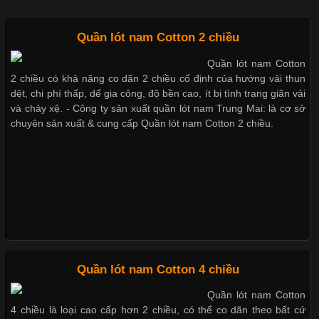
Mẫu quần short quần lót nam nữ hè thu 2017
Quần lót nam Cotton 2 chiều
Quần lót nam Cotton
Chất Liệu Lycra Có Gì Đặc Biệt Trong Ngành Thời Trang?
2 chiều có khả năng co dãn 2 chiều cố định của hướng vải thun
Thị hiều quần lót nam bơi lội nam và nữ 2017
dệt, chi phí thấp, dể gia công, độ bền cao, ít bị tình trạng giãn vải
Cập nhật 2026-05-27 17:03:46
và chảy xệ. - Công ty sản xuất quần lót nam Trung Mai: là cơ sở
chuyên sản xuất & cung cấp Quần lót nam Cotton 2 chiều.
Vải Lycra Là Gì? Chất Liệu Co Giãn Được Ưa Chuộng Trong
Xu hướng thời trang trẻ và quần lót nam giá sỉ
Ngành May Mặc Trong ngành thời trang hiện đại, các loại vải có
khả năng co giãn tốt ngày càng được ưa chuộng nhằm mang lại
cảm giác thoải mái cho người mặc. Trong đó, vải Lycra là một
trong những chất liệu nổi bật nhờ độ đàn hồi cao,
Giặt và bảo quản quần lót nam đúng cách
Mẫu quần lót nam giá rẻ sốt hè 2017
Chất Liệu Bamboo Xu Hướng Mới Trong Ngành Thời Trang
Quần lót nam Cotton 4 chiều
Những mẩu quần lót nam thông dụng hiện nay
Quần lót nam Cotton
Cập nhật 2026-05-21 14:59:25
4 chiều là loại cao cấp hơn 2 chiều, có thể co dãn theo bất cứ