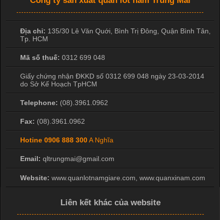
Công ty sản xuất quần lót nam Trung Mai
Địa chỉ:
135/30 Lê Văn Quới, Bình Trị Đông
,
Quận Bình Tân
,
Tp. HCM
Mã số thuế:
0312 699 048
Giấy chứng nhận ĐKKD số 0312 699 048 ngày 23-03-2014
do Sở Kế Hoạch TpHCM
Telephone:
(08).3961.0962
Fax:
(08).3961.0962
Hotine
0906 888 300
A Nghĩa
Email:
qltrungmai@gmail.com
Website:
www.quanlotnamgiare.com, www.quanxinam.com
Liên kết khác của website