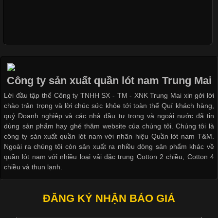
Xu Hướng Form Áo Thun Phổ Biến Trong Ngành May Mặc
Cập nhật 2026-05-09 15:58:23
Các Form Áo Thun Phổ Biến Hiện Nay Và Xu Hướng Trong
Ngành May Mặc Áo thun là một trong những trang phục quen
thuộc và được sử dụng phổ biến nhất hiện nay. Không chỉ đa
Công ty sản xuất quần lót nam Trung Mai
dạng về màu sắc hay chất liệu, áo thun còn có nhiều form dáng
Lời đầu tập thể Công ty TNHH SX - TM - XNK Trung Mai xin gởi lời
khác nhau để phù hợp với từng phong cách thời trang và nhu
chào trân trọng và lời chúc sức khỏe tới toàn thể Quí khách hàng,
cầu
quý Doanh nghiệp và các nhà đầu tư trong và ngoài nước đã tin
dùng sản phẩm hay ghé thăm website của chúng tôi. Chúng tôi là
công ty sản xuất quần lót nam với nhãn hiệu Quần lót nam T&M.
Ngoài ra chúng tôi còn sản xuất ra nhiều dòng sản phẩm khác về
quần lót nam với nhiều loại vải đặc trung Cotton 2 chiều, Cotton 4
Khám Phá Áo Phông Trang Phục Phổ Biến Nhất Hiện Nay
chiều và thun lạnh.
Cập nhật 2026-04-24 17:24:50
ĐĂNG KÝ NHẬN BÁO GIÁ
Áo phông là một trong những trang phục phổ biến nhất trong
đời sống hiện đại nhờ sự tiện lợi, thoải mái và dễ phối đồ.