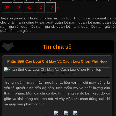
»
39
40
41
42
43
Tags keywords:
Thông tin chia sẻ
,
Tin tức
,
Phong cách casual dành
cho phái mạnh công ty sản xuất quần lót nam
,
quần lót nam
,
quần lót
nam giá rẻ
,
quần lót nam giá sỉ
,
quần lót nam
,
quần lót nam giá rẻ
,
quần lót nam giá sỉ
Tin chia sẻ
Phân Biệt Các Loại Chỉ May Và Cách Lựa Chọn Phù Hợp
Cập nhật 2026-08-07 17:28:11
Trong ngành may mặc, ngoài chất liệu vải thì chỉ may cũng là
yếu tố quyết định đến độ bền, tính thẩm mỹ và chất lượng của
thành phẩm. Mỗi loại chỉ có đặc tính riêng về độ bền kéo, độ co
giãn và khả năng chịu ma sát, vì vậy việc lựa chọn đúng loại chỉ
sẽ giúp sản phẩm có tuổi