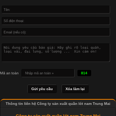
Không chỉ xuất hiện trong thời trang thường ngày, áo phông còn
được ứng dụng rộng rãi trong ngành sản xuất may mặc, đặc
biệt là các sản phẩm từ vải thun. Hiện nay,
Công Nghệ In Chuyển Nhiệt Trong Ngành Thời Trang Hiện
Đại
Cập nhật 2026-04-21 15:41:03
In Chuyển Nhiệt Là Gì? Công Nghệ In Hiện Đại Trong Ngành
Mã an toàn
814
May Mặc Trong ngành in ấn và thời trang, in chuyển nhiệt đang
là một trong những công nghệ phổ biến nhờ khả năng tạo ra
hình ảnh sắc nét và bền màu. Đặc biệt, kỹ thuật này được ứng
dụng rộng rãi trong sản xuất áo thun, đồ thể thao
Thông tin liên hệ Công ty sản xuất quần lót nam Trung Mai