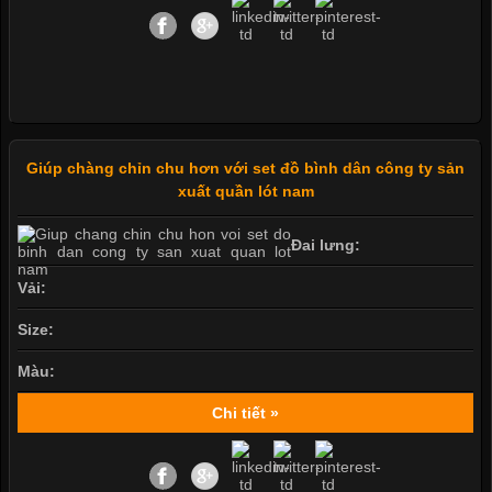
Giúp chàng chỉn chu hơn với set đồ bình dân công ty sản
xuất quần lót nam
Đai lưng:
Vải:
Size:
Màu:
Chi tiết »