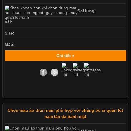
Đai lưng:
Vải:
Size:
Màu:
Chi tiết »
Chọn màu áo thun nam phù hợp với chàng bỏ sỉ quần lót
nam làn da bánh mật
Đai lưng: