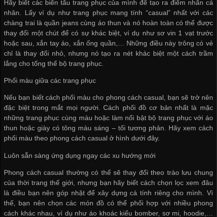
Hãy biết các biến tấu trang phục của mình để tạo ra điểm nhấn cá
nhân. Lấy ví dụ như trang phục mang tính “casual” nhất với các
chàng trai là quần jeans cùng áo thun và nó hoàn toàn có thể được
thay đổi một chút để có sự khác biệt, ví dụ như sơ vin 1 vạt trước
hoặc sau, xắn tay áo, xắn ống quần,… Những điều này trông có vẻ
chỉ là thay đổi nhỏ, nhưng nó tạo ra nét khác biệt một cách trầm
lắng cho tổng thể bộ trang phục.
Phối màu giữa các trang phục
Nếu bạn biết cách phối màu cho phong cách casual, bạn sẽ trở nên
đặc biệt trong mắt mọi người. Cách phối đồ cơ bản nhất là mặc
những trang phục cùng màu hoặc làm nổi bật bộ trang phục với áo
thun hoặc giày có tông màu sáng – tối tương phản. Hãy xem cách
phối màu theo phong cách casual ở hình dưới đây.
Luôn sẵn sàng ứng dụng ngay các xu hướng mới
Phong cách casual thường có thể sẽ thay đổi theo trào lưu chung
của thời trang thế giới, nhưng bạn hãy biết cách chọn lọc xem đâu
là điều bạn nên góp nhặt để xây dựng cá tính riêng cho mình. Vì
thế, bạn nên chọn các món đồ có thể phối hợp với nhiều phong
cách khác nhau, ví dụ như áo khoác kiểu bomber, sơ mi, hoodie,…