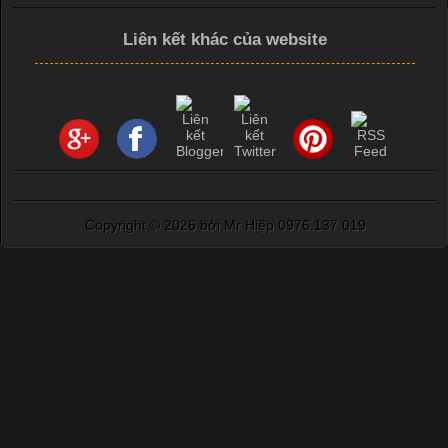
In Chuyển Nhiệt Là Gì? Công Nghệ In Hiện Đại Trong Ngành
Liên kết khác của website
May Mặc Trong ngành in ấn và thời trang, in chuyển nhiệt đang
là một trong những công nghệ phổ biến nhờ khả năng tạo ra
hình ảnh sắc nét và bền màu. Đặc biệt, kỹ thuật này được ứng
dụng rộng rãi trong sản xuất áo thun, đồ thể thao
Copyright ©
2026 bởi Mr Hiệp 0976.137.019