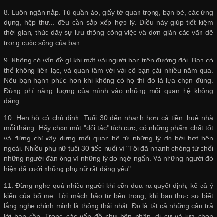
8. Luôn ngăn nắp. Tủ quần áo, giấy tờ quan trọng, bạn bè, các ứng
dụng, hộp thư... đều cần sắp xếp hợp lý. Điều này giúp tiết kiệm
thời gian, thúc đẩy sự lưu thông công việc và đơn giản các vấn đề
trong cuộc sống của bạn.
9. Không có vấn đề gì khi mất vài người bạn trên đường đời. Bạn có
thể không liên lạc, và quan tâm với vài cô bạn gái nhiều năm qua.
Nếu bạn hạnh phúc hơn khi không có họ thì đó là lựa chọn đúng.
Đừng phí năng lượng của mình vào những mối quan hệ không
đáng.
10. Hẹn hò có chủ định. Tuổi 30 đến nhanh hơn cả tiền thuê nhà
mỗi tháng. Hãy chọn một "đối tác" tích cực, có những phẩm chất tốt
và đừng chỉ xây dựng mối quan hệ từ những lý do hời hợt bên
ngoài. Nhiều phụ nữ tuổi 30 tiếc nuối vì "Tôi đã nhanh chóng từ chối
những người đàn ông vì những lý do ngớ ngẩn. Và những người đó
hiện đã cưới những phụ nữ rất đáng yêu".
11. Đừng nghe quá nhiều người khi cần đưa ra quyết định, kể cả ý
kiến của bố mẹ. Lời mách bảo từ bên trong, khi bạn thực sự biết
lắng nghe chính mình là thông thái nhất. Đó là tất cả những câu trả
lời bạn cần. Trong các vấn đề như hôn nhân, di cư và lựa chọn