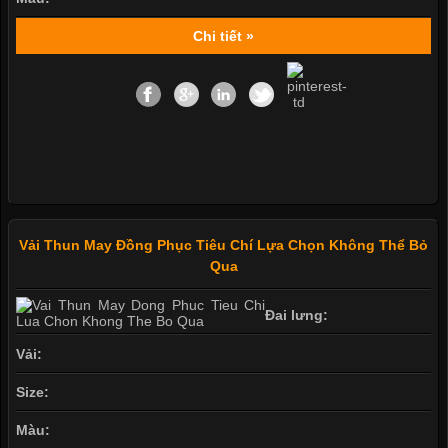
Chi tiết »
Vải Thun May Đồng Phục Tiêu Chí Lựa Chọn Không Thể Bỏ
Qua
Đai lưng:
Vải:
Size:
Màu: