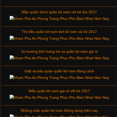
Tìm Hiểu Các Kiểu Cổ Áo Thun Được Ưa Chuộng Trong
Ngành Thời Trang
Mẫu quần short quần lót nam nữ hè thu 2017
Cập nhật 2026-06-01 16:20:50
Thị hiều quần lót nam bơi lội nam và nữ 2017
Áo thun là một trong những trang phục phổ biến nhất hiện nay
nhờ tính tiện dụng, dễ phối đồ và phù hợp với nhiều đối tượng.
Bên cạnh chất liệu và kiểu dáng, phần cổ áo cũng là yếu tố
quan trọng tạo nên phong cách riêng cho từng sản phẩm. Mỗi
Xu hướng thời trang trẻ và quần lót nam giá sỉ
loại cổ áo sẽ mang đến một vẻ đẹp khác
Giặt và bảo quản quần lót nam đúng cách
Những Mẫu Áo Thun Đồng Phục Công Ty Được Ưa
Chuộng Hiện Nay
Mẫu quần lót nam giá rẻ sốt hè 2017
Những mẩu quần lót nam thông dụng hiện nay