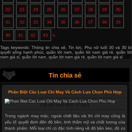
22
23
24
25
26
27
28
29
30
31
32
33
34
35
36
37
38
39
»
40
41
42
43
Tags keywords:
Thông tin chia sẻ
,
Tin tức
,
Phụ nữ tuổi 30 và 30 bí
quyết sống hạnh phúc
,
quần lót nam
,
quần lót nam giá rẻ
,
quần lót
nam giá sỉ
,
quần lót nam
,
quần lót nam giá rẻ
,
quần lót nam giá sỉ
Tin chia sẻ
Phân Biệt Các Loại Chỉ May Và Cách Lựa Chọn Phù Hợp
Cập nhật 2026-08-07 17:28:11
Trong ngành may mặc, ngoài chất liệu vải thì chỉ may cũng là
yếu tố quyết định đến độ bền, tính thẩm mỹ và chất lượng của
thành phẩm. Mỗi loại chỉ có đặc tính riêng về độ bền kéo, độ co