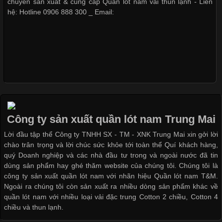
cảm giác thoải mái cho người mặc. Trong đó, vải Lycra là một
chuyên sản xuất & cung cấp Quần lót nam vải thun lạnh - Liên
trong những chất liệu nổi bật nhờ độ đàn hồi cao,
hệ: Hotline 0906 888 300 _ Email:
Nguyên bộ quần lót nam Boxer thun lạnh giá rẻ
Dễ chịu hơn với quần lót nam giá rẻ vải Cotton 4 chiều
Chất Liệu Bamboo Xu Hướng Mới Trong Ngành Thời Trang
Cập nhật 2026-05-21 14:59:25
Trong những năm gần đây, vải Bamboo đang trở thành một
trong những chất liệu được yêu thích trong ngành thời trang
Công ty sản xuất quần lót nam Trung Mai
nhờ đặc tính mềm mại, thoáng khí và thân thiện với môi trường.
Lời đầu tập thể Công ty TNHH SX - TM - XNK Trung Mai xin gởi lời
Không chỉ được ứng dụng trong quần áo thường ngày, loại vải
chào trân trọng và lời chúc sức khỏe tới toàn thể Quí khách hàng,
này còn xuất hiện nhiều trong các sản phẩm đồ lót
quý Doanh nghiệp và các nhà đầu tư trong và ngoài nước đã tin
dùng sản phẩm hay ghé thăm website của chúng tôi. Chúng tôi là
công ty sản xuất quần lót nam với nhãn hiệu Quần lót nam T&M.
Ngoài ra chúng tôi còn sản xuất ra nhiều dòng sản phẩm khác về
quần lót nam với nhiều loại vải đặc trung Cotton 2 chiều, Cotton 4
Những Loại Vải Thun Thông Dụng Và Đặc Điểm Nổi Bật
chiều và thun lạnh.