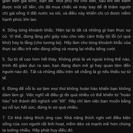
gian bên gia đình, bạn bè. Một phụ nữ cho biết, sau khi tiết kiệm
được một số tiền, chị đã mua chiếc vé máy bay để đi thăm người
chị gái sống ở đất nước xa xôi, và điều này khiến chị có được niềm
hạnh phúc lớn lao.
4. Sống từng khoảnh khắc. Hiện tại là tất cả những gì bạn thực sự
có. Vì thế, đừng lãng phí giây nào cho việc cảm thấy tội lỗi (vì quá
khứ) hay lo lắng (cho tương lai). Hãy làm cho từng khoảnh khắc của
thực tại đều trở nên đáng sống và mang lại nhiều tiếng cười.
5. Sự tử tế cao hơn hết thảy. Không phải là vẻ ngoài trông thế nào,
trình độ giáo dục ra sao, bạn đang đam mê gì hay quan tâm đến
người nào đó. Tất cả những điều trên sẽ chẳng là gì nếu thiếu sự tử
tế.
6. Đừng để nỗi lo sợ làm mọi thứ không hoàn hảo khiến bạn không
dám làm gì. Việc nghĩ về điều gì đó quá nhiều có thể khiến từ "hoàn
hảo" trở thành đối nghịch với "tốt". Hãy chỉ làm việc bạn muốn bằng
sự nỗ lực hết sức, đừng lo sợ quá nhiều.
7. Có khả năng thích ứng cao. Khả năng thích nghi với điều kiện
sống của con người rất linh hoạt, mềm dẻo và mạnh mẽ hơn chúng
ta tưởng nhiều. Hãy phát huy điều đó.