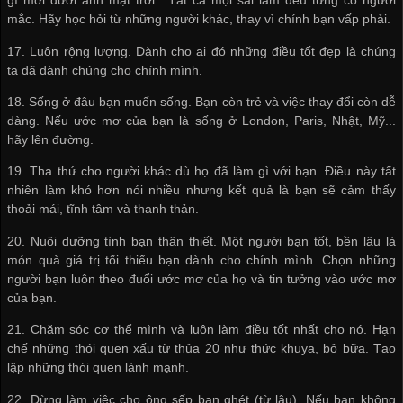
gì mới dưới ánh mặt trời". Tất cả mọi sai lầm đều từng có người
mắc. Hãy học hỏi từ những người khác, thay vì chính bạn vấp phải.
17. Luôn rộng lượng. Dành cho ai đó những điều tốt đẹp là chúng
ta đã dành chúng cho chính mình.
18. Sống ở đâu bạn muốn sống. Bạn còn trẻ và việc thay đổi còn dễ
dàng. Nếu ước mơ của bạn là sống ở London, Paris, Nhật, Mỹ...
hãy lên đường.
19. Tha thứ cho người khác dù họ đã làm gì với bạn. Điều này tất
nhiên làm khó hơn nói nhiều nhưng kết quả là bạn sẽ cảm thấy
thoải mái, tĩnh tâm và thanh thản.
20. Nuôi dưỡng tình bạn thân thiết. Một người bạn tốt, bền lâu là
món quà giá trị tối thiểu bạn dành cho chính mình. Chọn những
người bạn luôn theo đuổi ước mơ của họ và tin tưởng vào ước mơ
của bạn.
21. Chăm sóc cơ thể mình và luôn làm điều tốt nhất cho nó. Hạn
chế những thói quen xấu từ thủa 20 như thức khuya, bỏ bữa. Tạo
lập những thói quen lành mạnh.
22. Đừng làm việc cho ông sếp bạn ghét (từ lâu). Nếu bạn không