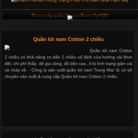
Bộ sưu tập quần lót nam Boxer TpHCM
Quần lót nam boxer thun lạnh
Quần lót nam Cotton 2 chiều
Quần lót nam Cotton
2 chiều có khả năng co dãn 2 chiều cố định của hướng vải thun
Nguyên bộ quần lót nam Boxer thun lạnh giá rẻ
dệt, chi phí thấp, dể gia công, độ bền cao, ít bị tình trạng giãn vải
và chảy xệ. - Công ty sản xuất quần lót nam Trung Mai: là cơ sở
chuyên sản xuất & cung cấp Quần lót nam Cotton 2 chiều.
Dễ chịu hơn với quần lót nam giá rẻ vải Cotton 4 chiều
Mẫu quần short quần lót nam nữ hè thu 2017
Thị hiều quần lót nam bơi lội nam và nữ 2017