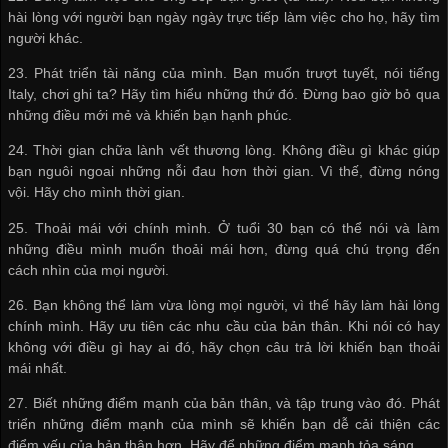
hài lòng với người bạn ngày ngày trực tiếp làm việc cho họ, hãy tìm
người khác.
23. Phát triển tài năng của mình. Bạn muốn trượt tuyết, nói tiếng
Italy, chơi ghi ta? Hãy tìm hiểu những thứ đó. Đừng bao giờ bỏ qua
những điều mới mẻ và khiến bạn hạnh phúc.
24. Thời gian chữa lành vết thương lòng. Không điều gì khác giúp
bạn nguôi ngoai những nỗi đau hơn thời gian. Vì thế, đừng nóng
vội. Hãy cho mình thời gian.
25. Thoải mái với chính mình. Ở tuổi 30 bạn có thể nói và làm
những điều mình muốn thoải mái hơn, đừng quá chú trọng đến
cách nhìn của mọi người.
26. Bạn không thể làm vừa lòng mọi người, vì thế hãy làm hài lòng
chính mình. Hãy ưu tiên các nhu cầu của bản thân. Khi nói có hay
không với điều gì hay ai đó, hãy chọn câu trả lời khiến bạn thoải
mái nhất.
27. Biết những điểm mạnh của bản thân, và tập trung vào đó. Phát
triển những điểm mạnh của mình sẽ khiến bạn dễ cải thiện các
điểm yếu của bản thân hơn. Hãy để những điểm mạnh tỏa sáng.