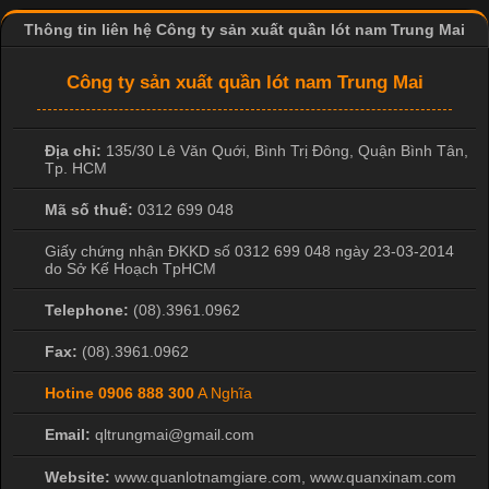
Thông tin liên hệ Công ty sản xuất quần lót nam Trung Mai
Công ty sản xuất quần lót nam Trung Mai
Khám Phá Áo Phông Trang Phục Phổ Biến Nhất Hiện Nay
Cập nhật 2026-04-24 17:24:50
Địa chỉ:
135/30 Lê Văn Quới, Bình Trị Đông
,
Quận Bình Tân
,
Tp. HCM
Áo phông là một trong những trang phục phổ biến nhất trong
Mã số thuế:
0312 699 048
đời sống hiện đại nhờ sự tiện lợi, thoải mái và dễ phối đồ.
Không chỉ xuất hiện trong thời trang thường ngày, áo phông còn
Giấy chứng nhận ĐKKD số 0312 699 048 ngày 23-03-2014
được ứng dụng rộng rãi trong ngành sản xuất may mặc, đặc
do Sở Kế Hoạch TpHCM
biệt là các sản phẩm từ vải thun. Hiện nay,
Telephone:
(08).3961.0962
Fax:
(08).3961.0962
Hotine
0906 888 300
A Nghĩa
Công Nghệ In Chuyển Nhiệt Trong Ngành Thời Trang Hiện
Đại
Email:
qltrungmai@gmail.com
Website:
www.quanlotnamgiare.com, www.quanxinam.com
Cập nhật 2026-04-21 15:41:03