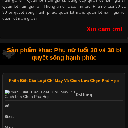
nam giá sỉ -
Quần lót nam giá sỉ
,
Cung cấp quần lót nam giá sỉ
,
Quần lót nam giá rẻ
-
Thông tin chia sẻ
,
Tin tức
,
Phụ nữ tuổi 30 và
30 bí quyết sống hạnh phúc
,
quần lót nam
,
quần lót nam giá rẻ
,
quần lót nam giá sỉ
Xin cám ơn!
Sản phẩm khác Phụ nữ tuổi 30 và 30 bí
quyết sống hạnh phúc
Phân Biệt Các Loại Chỉ May Và Cách Lựa Chọn Phù Hợp
Đai lưng:
Vải:
Size:
Màu: