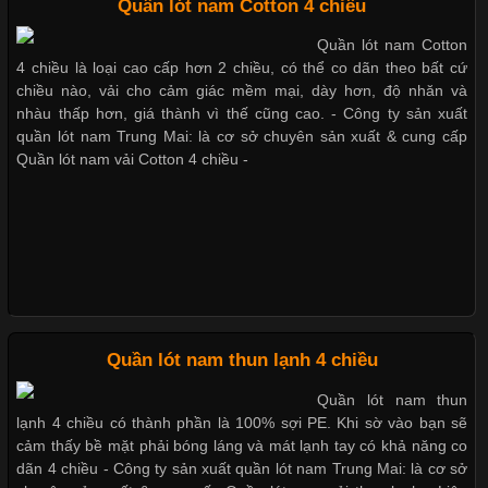
Quần lót nam Cotton 4 chiều
Xu hướng thời trang trẻ và quần lót nam giá sỉ
Quần lót nam Cotton
4 chiều là loại cao cấp hơn 2 chiều, có thể co dãn theo bất cứ
Cập nhật 2026-06-01 14:23:34
chiều nào, vải cho cảm giác mềm mại, dày hơn, độ nhăn và
nhàu thấp hơn, giá thành vì thế cũng cao. - Công ty sản xuất
Trong môi trường kinh doanh hiện đại, việc xây dựng hình ảnh
Giặt và bảo quản quần lót nam đúng cách
quần lót nam Trung Mai: là cơ sở chuyên sản xuất & cung cấp
chuyên nghiệp đóng vai trò quan trọng đối với sự phát triển của
Quần lót nam vải Cotton 4 chiều -
doanh nghiệp. Một trong những giải pháp hiệu quả được nhiều
đơn vị lựa chọn hiện nay là sử dụng áo thun đồng phục công ty.
Mẫu quần lót nam giá rẻ sốt hè 2017
Không chỉ giúp tạo sự đồng bộ, áo thun
Những mẩu quần lót nam thông dụng hiện nay
Chất Liệu Lycra Có Gì Đặc Biệt Trong Ngành Thời Trang?
Quần lót nam thun lạnh 4 chiều
Bộ sưu tập quần lót nam Boxer TpHCM
Cập nhật 2026-05-27 17:03:46
Quần lót nam thun
Vải Lycra Là Gì? Chất Liệu Co Giãn Được Ưa Chuộng Trong
lạnh 4 chiều có thành phần là 100% sợi PE. Khi sờ vào bạn sẽ
Ngành May Mặc Trong ngành thời trang hiện đại, các loại vải có
cảm thấy bề mặt phải bóng láng và mát lạnh tay có khả năng co
Quần lót nam boxer thun lạnh
khả năng co giãn tốt ngày càng được ưa chuộng nhằm mang lại
dãn 4 chiều - Công ty sản xuất quần lót nam Trung Mai: là cơ sở