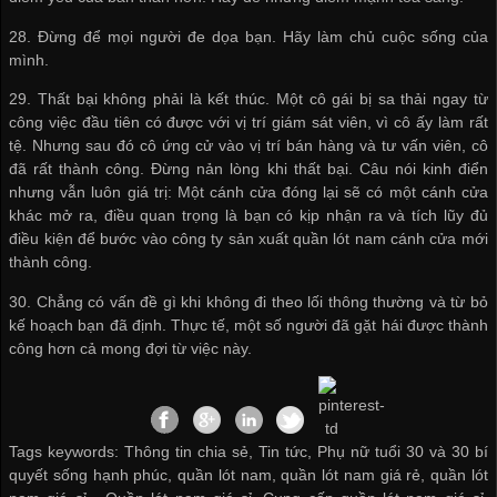
28. Đừng để mọi người đe dọa bạn. Hãy làm chủ cuộc sống của
mình.
29. Thất bại không phải là kết thúc. Một cô gái bị sa thải ngay từ
công việc đầu tiên có được với vị trí giám sát viên, vì cô ấy làm rất
tệ. Nhưng sau đó cô ứng cử vào vị trí bán hàng và tư vấn viên, cô
đã rất thành công. Đừng nản lòng khi thất bại. Câu nói kinh điển
nhưng vẫn luôn giá trị: Một cánh cửa đóng lại sẽ có một cánh cửa
khác mở ra, điều quan trọng là bạn có kịp nhận ra và tích lũy đủ
điều kiện để bước vào
công ty sản xuất quần lót nam
cánh cửa mới
thành công.
30. Chẳng có vấn đề gì khi không đi theo lối thông thường và từ bỏ
kế hoạch bạn đã định. Thực tế, một số người đã gặt hái được thành
công hơn cả mong đợi từ việc này.
Tags keywords: Thông tin chia sẻ, Tin tức, Phụ nữ tuổi 30 và 30 bí
quyết sống hạnh phúc, quần lót nam, quần lót nam giá rẻ, quần lót