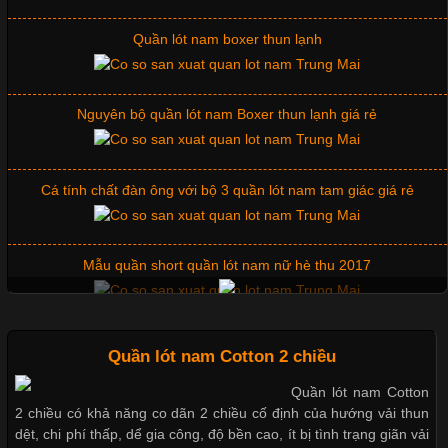
Nguyên bộ quần lót nam Boxer thun lạnh giá rẻ
Những Mẫu Áo Thun Đồng Phục Công Ty Được Ưa
Chuộng Hiện Nay
Cá tính chất đàn ông với bộ 3 quần lót nam tam giác giá rẻ
Cập nhật 2026-06-01 14:23:34
Mẫu quần short quần lót nam nữ hè thu 2017
Trong môi trường kinh doanh hiện đại, việc xây dựng hình ảnh
chuyên nghiệp đóng vai trò quan trọng đối với sự phát triển của
doanh nghiệp. Một trong những giải pháp hiệu quả được nhiều
Thị hiều quần lót nam bơi lội nam và nữ 2017
đơn vị lựa chọn hiện nay là sử dụng áo thun đồng phục công ty.
Không chỉ giúp tạo sự đồng bộ, áo thun
Xu hướng thời trang trẻ và quần lót nam giá sỉ
Quần lót nam Cotton 2 chiều
Quần lót nam Cotton
Chất Liệu Lycra Có Gì Đặc Biệt Trong Ngành Thời Trang?
2 chiều có khả năng co dãn 2 chiều cố định của hướng vải thun
Giặt và bảo quản quần lót nam đúng cách
dệt, chi phí thấp, dể gia công, độ bền cao, ít bị tình trạng giãn vải
Cập nhật 2026-05-27 17:03:46