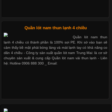
Những Loại Vải Thun Thông Dụng Và Đặc Điểm Nổi Bật
Cập nhật 2026-05-20 14:58:56
Quần lót nam thun lạnh 4 chiều
Vải thun là một trong những chất liệu được sử dụng rộng rãi
Quần lót nam thun
nhất trong ngành thời trang nhờ đặc tính co giãn, mềm mại và
lạnh 4 chiều có thành phần là 100% sợi PE. Khi sờ vào bạn sẽ
thoải mái khi mặc. Từ áo thun, đồ thể thao cho đến đồ lót nam,
cảm thấy bề mặt phải bóng láng và mát lạnh tay có khả năng co
vải thun luôn đóng vai trò quan trọng trong quá trình sản xuất.
dãn 4 chiều - Công ty sản xuất quần lót nam Trung Mai: là cơ sở
Hiện nay, nhu cầu tìm kiếm quần lót nam giá
chuyên sản xuất & cung cấp Quần lót nam vải thun lạnh - Liên
hệ: Hotline 0906 888 300 _ Email:
Xu Hướng Form Áo Thun Phổ Biến Trong Ngành May Mặc