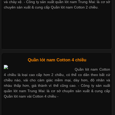
và chảy xệ. - Công ty sản xuất quần lót nam Trung Mai: là cơ sở
chuyên sản xuất & cung cấp Quần lót nam Cotton 2 chiều.
Vải Lycra Là Gì? Chất Liệu Co Giãn Được Ưa Chuộng Trong
Mẫu quần lót nam giá rẻ sốt hè 2017
Ngành May Mặc Trong ngành thời trang hiện đại, các loại vải có
khả năng co giãn tốt ngày càng được ưa chuộng nhằm mang lại
cảm giác thoải mái cho người mặc. Trong đó, vải Lycra là một
trong những chất liệu nổi bật nhờ độ đàn hồi cao,
Những mẩu quần lót nam thông dụng hiện nay
Bộ sưu tập quần lót nam Boxer TpHCM
Chất Liệu Bamboo Xu Hướng Mới Trong Ngành Thời Trang
Quần lót nam Cotton 4 chiều
Quần lót nam boxer thun lạnh
Quần lót nam Cotton
Cập nhật 2026-05-21 14:59:25
4 chiều là loại cao cấp hơn 2 chiều, có thể co dãn theo bất cứ
Trong những năm gần đây, vải Bamboo đang trở thành một
chiều nào, vải cho cảm giác mềm mại, dày hơn, độ nhăn và
trong những chất liệu được yêu thích trong ngành thời trang
nhàu thấp hơn, giá thành vì thế cũng cao. - Công ty sản xuất
Nguyên bộ quần lót nam Boxer thun lạnh giá rẻ
nhờ đặc tính mềm mại, thoáng khí và thân thiện với môi trường.
quần lót nam Trung Mai: là cơ sở chuyên sản xuất & cung cấp
Không chỉ được ứng dụng trong quần áo thường ngày, loại vải
Quần lót nam vải Cotton 4 chiều -
này còn xuất hiện nhiều trong các sản phẩm đồ lót
Cá tính chất đàn ông với bộ 3 quần lót nam tam giác giá rẻ