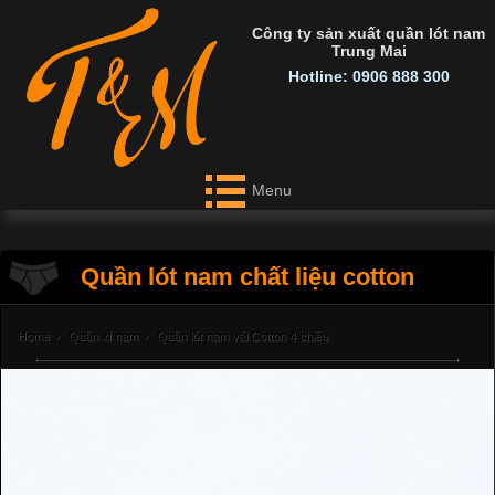
Công ty sản xuất quần lót nam
Trung Mai
Hotline: 0906 888 300
Menu
Quần lót nam chất liệu cotton
Home
›
Quần xì nam
›
Quần lót nam vải Cotton 4 chiều