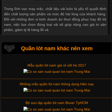
Xu hướng thời trang trẻ và quần lót nam giá sỉ
Trong lĩnh vực may mặc, chất liệu vải luôn là yếu tố quyết định
đến chất lượng sản phẩm và mức độ hài lòng của khách hàng.
Đối với những đơn vị kinh doanh áo thun đồng phục hay đồ lót
nam, việc lựa chọn đúng loại vải sẽ giúp nâng cao giá trị sản
Giặt và bảo quản quần lót nam đúng cách
phẩm, giảm tỷ lệ hàng lỗi và
Mẫu quần lót nam giá rẻ sốt hè 2017
Quần lót nam khác nên xem
Tìm Hiểu Các Kiểu Cổ Áo Thun Được Ưa Chuộng Trong
Ngành Thời Trang
Những mẩu quần lót nam thông dụng hiện nay
Cập nhật 2026-06-01 16:20:50
Bộ sưu tập quần lót nam Boxer TpHCM
Áo thun là một trong những trang phục phổ biến nhất hiện nay
nhờ tính tiện dụng, dễ phối đồ và phù hợp với nhiều đối tượng.
Bên cạnh chất liệu và kiểu dáng, phần cổ áo cũng là yếu tố
quan trọng tạo nên phong cách riêng cho từng sản phẩm. Mỗi
Quần lót nam boxer thun lạnh
loại cổ áo sẽ mang đến một vẻ đẹp khác