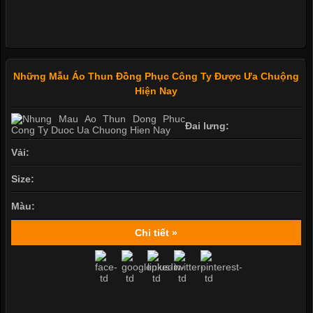
Những Mẫu Áo Thun Đồng Phục Công Ty Được Ưa Chuộng
Hiện Nay
Đai lưng:
Vải:
Size:
Màu:
Chi tiết »