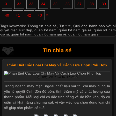
31
32
33
34
35
36
37
38
39
»
40
41
42
43
Tags keywords:
Thông tin chia sẻ
,
Tin tức
,
Quý ông bảnh bao với bí
quyết diện suit đẹp
,
quần lót nam
,
quần lót nam giá rẻ
,
quần lót nam
giá sỉ
,
quần lót nam
,
quần lót nam giá rẻ
,
quần lót nam giá sỉ
Tin chia sẻ
Phân Biệt Các Loại Chỉ May Và Cách Lựa Chọn Phù Hợp
Cập nhật 2026-08-07 17:28:11
Trong ngành may mặc, ngoài chất liệu vải thì chỉ may cũng là
yếu tố quyết định đến độ bền, tính thẩm mỹ và chất lượng của
thành phẩm. Mỗi loại chỉ có đặc tính riêng về độ bền kéo, độ co
giãn và khả năng chịu ma sát, vì vậy việc lựa chọn đúng loại chỉ
sẽ giúp sản phẩm có tuổi