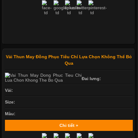
Vải Thun May Đồng Phục Tiêu Chí Lựa Chọn Không Thể Bỏ
Qua
Đai lưng:
Vải:
Size:
Màu:
Chi tiết »