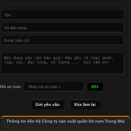
Không chỉ xuất hiện trong thời trang thường ngày, áo phông còn
được ứng dụng rộng rãi trong ngành sản xuất may mặc, đặc
biệt là các sản phẩm từ vải thun. Hiện nay,
Công Nghệ In Chuyển Nhiệt Trong Ngành Thời Trang Hiện
Đại
Cập nhật 2026-04-21 15:41:03
In Chuyển Nhiệt Là Gì? Công Nghệ In Hiện Đại Trong Ngành
Mã an toàn
651
May Mặc Trong ngành in ấn và thời trang, in chuyển nhiệt đang
là một trong những công nghệ phổ biến nhờ khả năng tạo ra
Dễ chịu hơn với quần lót nam giá rẻ vải Cotton 4 chiều
hình ảnh sắc nét và bền màu. Đặc biệt, kỹ thuật này được ứng
dụng rộng rãi trong sản xuất áo thun, đồ thể thao
Thông tin liên hệ Công ty sản xuất quần lót nam Trung Mai