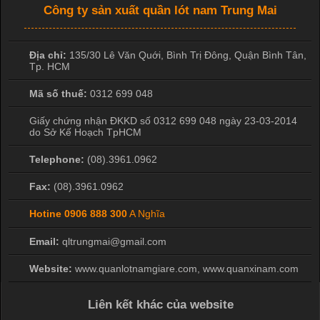
Công ty sản xuất quần lót nam Trung Mai
Địa chỉ:
135/30 Lê Văn Quới, Bình Trị Đông
,
Quận Bình Tân
,
Tp. HCM
Mã số thuế:
0312 699 048
Giấy chứng nhận ĐKKD số 0312 699 048 ngày 23-03-2014
do Sở Kế Hoạch TpHCM
Telephone:
(08).3961.0962
Fax:
(08).3961.0962
Hotine
0906 888 300
A Nghĩa
Email:
qltrungmai@gmail.com
Website:
www.quanlotnamgiare.com, www.quanxinam.com
Liên kết khác của website