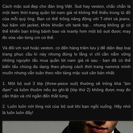
Cách mặc suit đẹp cho đàn ông Việt. Suit hay veston, chắc chắn là
một item thời trang
quần lót nam giá rẻ
không thể thiếu trong tủ đồ
của mỗi quý ông. Bạn có thể trông năng động với T-shirt và jeans,
bụi bặm với jacket, khỏe khoắn với tank top... nhưng không gì có
thể khiến bạn trông bảnh bao và manly hơn một bộ suit được may
đo vừa vặn từng cm cơ thể.
Và đối với suit hoặc veston, có đến hàng trăm lưu ý để diện đẹp loại
trang phục cầu kì này nhưng đừng lo lắng vì chỉ cần nắm vững
những nguyên tắc
mua quần lót nam giá rẻ
sau - bạn đã có thể
biến tấu chúng đa dạng theo phong cách thời trang nammà mình
muốn nhưng vẫn tuân theo nền tảng mặc suit căn bản nhất:
1. Một bộ suit 3 lớp (three-peice suit) thường sẽ trông khá "ảm
đạm" và luộm thuộm nếu áo ghi-lê (lớp thứ 2) không được may đo
cẩn thận và chỉ ngắn đến thắt lưng.
2. Luôn luôn nới lỏng nút của bộ suit khi bạn ngồi xuống. Hãy nhớ
là luôn luôn đấy!