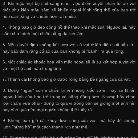
3. Khi mặc một bộ suit sáng màu, việc điểm xuyết phần túi áo với
một phụ kiện màu sẫm sẽ khiến ngoại hình tổng thể của bạn trở
nên cân bằng và chuẩn hơn rất nhiều.
4. Không bao giờ đeo đồng hồ thể thao khi mặc suit. Ngược lại, hãy
sắm cho mình một chiếc bằng da lịch lãm.
5. Nếu quyết định không kết hợp với cà vạt ở lần diện suit sắp tới,
hãy bảo đảm rằng cổ áo của bạn không bị "bành" ra quá rộng.
6. Một chiếc áo khoác hoa văn mặc ngoài sẽ là sự kết hợp tuyệt vời
với một bộ suit màu trung tính.
7. Thanh cài không bao giờ được rộng bằng bề ngang của cà vạt.
8. Đừng "ngán" sơ-mi chấm bi vì những kiểu sơ-mi này sẽ khiến
ngoại hình của bạn trẻ trung và năng động hơn. Nhưng hãy chọn
loại chấm vừa phải - đừng to quá vì trông bạn sẽ giống một anh hề,
hay nhỏ quá nên mọi người không thể thấy rõ.
9. Không bao giờ cài khuy dưới cùng của vest mà hãy để chúng
luôn "hững hờ" một cách thanh lịch như thế.
10. Đừng bao giờ khiến bộ suit trông "quá tải" khi kết hợp nút ve áo