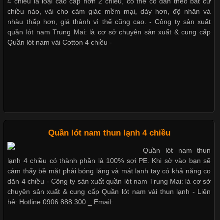
4 chiều là loại cao cấp hơn 2 chiều, có thể co dãn theo bất cứ
Trong những năm gần đây, vải Bamboo đang trở thành một
chiều nào, vải cho cảm giác mềm mại, dày hơn, độ nhăn và
trong những chất liệu được yêu thích trong ngành thời trang
Dễ chịu hơn với quần lót nam giá rẻ vải Cotton 4 chiều
nhàu thấp hơn, giá thành vì thế cũng cao. - Công ty sản xuất
nhờ đặc tính mềm mại, thoáng khí và thân thiện với môi trường.
quần lót nam Trung Mai: là cơ sở chuyên sản xuất & cung cấp
Không chỉ được ứng dụng trong quần áo thường ngày, loại vải
Quần lót nam vải Cotton 4 chiều -
này còn xuất hiện nhiều trong các sản phẩm đồ lót
Mẫu quần short quần lót nam nữ hè thu 2017
Thị hiều quần lót nam bơi lội nam và nữ 2017
Những Loại Vải Thun Thông Dụng Và Đặc Điểm Nổi Bật
Cập nhật 2026-05-20 14:58:56
Quần lót nam thun lạnh 4 chiều
Xu hướng thời trang trẻ và quần lót nam giá sỉ
Vải thun là một trong những chất liệu được sử dụng rộng rãi
Quần lót nam thun
nhất trong ngành thời trang nhờ đặc tính co giãn, mềm mại và
lạnh 4 chiều có thành phần là 100% sợi PE. Khi sờ vào bạn sẽ
thoải mái khi mặc. Từ áo thun, đồ thể thao cho đến đồ lót nam,
Giặt và bảo quản quần lót nam đúng cách
cảm thấy bề mặt phải bóng láng và mát lạnh tay có khả năng co
vải thun luôn đóng vai trò quan trọng trong quá trình sản xuất.
dãn 4 chiều - Công ty sản xuất quần lót nam Trung Mai: là cơ sở
Hiện nay, nhu cầu tìm kiếm quần lót nam giá
chuyên sản xuất & cung cấp Quần lót nam vải thun lạnh - Liên
hệ: Hotline 0906 888 300 _ Email:
Mẫu quần lót nam giá rẻ sốt hè 2017