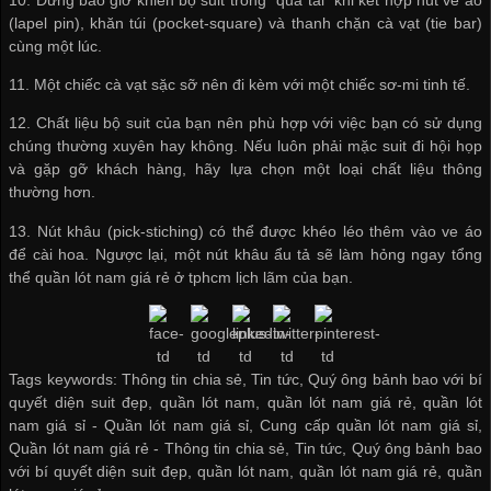
(lapel pin), khăn túi (pocket-square) và thanh chặn cà vạt (tie bar)
cùng một lúc.
11. Một chiếc cà vạt sặc sỡ nên đi kèm với một chiếc sơ-mi tinh tế.
12. Chất liệu bộ suit của bạn nên phù hợp với việc bạn có sử dụng
chúng thường xuyên hay không. Nếu luôn phải mặc suit đi hội họp
và gặp gỡ khách hàng, hãy lựa chọn một loại chất liệu thông
thường hơn.
13. Nút khâu (pick-stiching) có thể được khéo léo thêm vào ve áo
để cài hoa. Ngược lại, một nút khâu ẩu tả sẽ làm hỏng ngay tổng
thể
quần lót nam giá rẻ ở tphcm
lịch lãm của bạn.
Tags keywords: Thông tin chia sẻ, Tin tức, Quý ông bảnh bao với bí
quyết diện suit đẹp, quần lót nam, quần lót nam giá rẻ, quần lót
nam giá sỉ -
Quần lót nam giá sỉ
,
Cung cấp quần lót nam giá sỉ
,
Quần lót nam giá rẻ
-
Thông tin chia sẻ
,
Tin tức
,
Quý ông bảnh bao
với bí quyết diện suit đẹp
,
quần lót nam
,
quần lót nam giá rẻ
,
quần