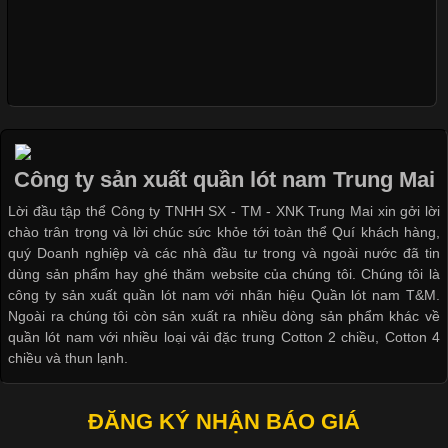
Xu Hướng Form Áo Thun Phổ Biến Trong Ngành May Mặc
Những mẩu quần lót nam thông dụng hiện nay
Cập nhật 2026-05-09 15:58:23
Bộ sưu tập quần lót nam Boxer TpHCM
Các Form Áo Thun Phổ Biến Hiện Nay Và Xu Hướng Trong
Ngành May Mặc Áo thun là một trong những trang phục quen
thuộc và được sử dụng phổ biến nhất hiện nay. Không chỉ đa
Công ty sản xuất quần lót nam Trung Mai
dạng về màu sắc hay chất liệu, áo thun còn có nhiều form dáng
Quần lót nam boxer thun lạnh
Lời đầu tập thể Công ty TNHH SX - TM - XNK Trung Mai xin gởi lời
khác nhau để phù hợp với từng phong cách thời trang và nhu
chào trân trọng và lời chúc sức khỏe tới toàn thể Quí khách hàng,
cầu
quý Doanh nghiệp và các nhà đầu tư trong và ngoài nước đã tin
dùng sản phẩm hay ghé thăm website của chúng tôi. Chúng tôi là
Nguyên bộ quần lót nam Boxer thun lạnh giá rẻ
công ty sản xuất quần lót nam với nhãn hiệu Quần lót nam T&M.
Ngoài ra chúng tôi còn sản xuất ra nhiều dòng sản phẩm khác về
quần lót nam với nhiều loại vải đặc trung Cotton 2 chiều, Cotton 4
Khám Phá Áo Phông Trang Phục Phổ Biến Nhất Hiện Nay
chiều và thun lạnh.
Cập nhật 2026-04-24 17:24:50
ĐĂNG KÝ NHẬN BÁO GIÁ
Áo phông là một trong những trang phục phổ biến nhất trong
đời sống hiện đại nhờ sự tiện lợi, thoải mái và dễ phối đồ.