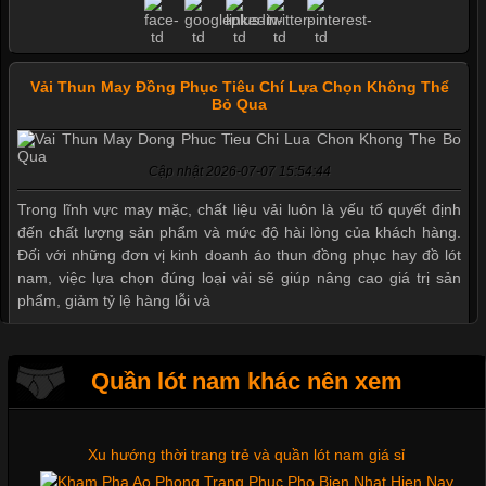
Vải Thun May Đồng Phục Tiêu Chí Lựa Chọn Không Thể
Bỏ Qua
Cập nhật 2026-07-07 15:54:44
Trong lĩnh vực may mặc, chất liệu vải luôn là yếu tố quyết định
đến chất lượng sản phẩm và mức độ hài lòng của khách hàng.
Đối với những đơn vị kinh doanh áo thun đồng phục hay đồ lót
nam, việc lựa chọn đúng loại vải sẽ giúp nâng cao giá trị sản
Mẫu quần short quần lót nam nữ hè thu 2017
phẩm, giảm tỷ lệ hàng lỗi và
Thị hiều quần lót nam bơi lội nam và nữ 2017
Quần lót nam khác nên xem
Tìm Hiểu Các Kiểu Cổ Áo Thun Được Ưa Chuộng Trong
Ngành Thời Trang
Xu hướng thời trang trẻ và quần lót nam giá sỉ