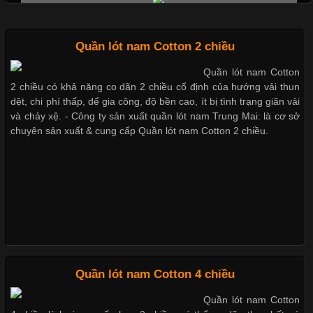
Quần lót nam Cotton 2 chiều
Quần lót nam Cotton
Chất Liệu Lycra Có Gì Đặc Biệt Trong Ngành Thời Trang?
2 chiều có khả năng co dãn 2 chiều cố định của hướng vải thun
dệt, chi phí thấp, dể gia công, độ bền cao, ít bị tình trạng giãn vải
Cập nhật 2026-05-27 17:03:46
và chảy xệ. - Công ty sản xuất quần lót nam Trung Mai: là cơ sở
chuyên sản xuất & cung cấp Quần lót nam Cotton 2 chiều.
Vải Lycra Là Gì? Chất Liệu Co Giãn Được Ưa Chuộng Trong
Ngành May Mặc Trong ngành thời trang hiện đại, các loại vải có
khả năng co giãn tốt ngày càng được ưa chuộng nhằm mang lại
cảm giác thoải mái cho người mặc. Trong đó, vải Lycra là một
trong những chất liệu nổi bật nhờ độ đàn hồi cao,
Chất Liệu Bamboo Xu Hướng Mới Trong Ngành Thời Trang
Quần lót nam Cotton 4 chiều
Quần lót nam Cotton
Cập nhật 2026-05-21 14:59:25