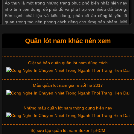
Áo thun là một trong những trang phục phổ biến nhất hiện nay
nhờ tính tiện dụng, dễ phối đồ và phù hợp với nhiều đối tượng.
Bên cạnh chất liệu và kiểu dáng, phần cổ áo cũng là yếu tố
Thị hiều quần lót nam bơi lội nam và nữ 2017
quan trọng tạo nên phong cách riêng cho từng sản phẩm. Mỗi
loại cổ áo sẽ mang đến một vẻ đẹp khác
Xu hướng thời trang trẻ và quần lót nam giá sỉ
Quần lót nam khác nên xem
Giặt và bảo quản quần lót nam đúng cách
Những Mẫu Áo Thun Đồng Phục Công Ty Được Ưa
Chuộng Hiện Nay
Mẫu quần lót nam giá rẻ sốt hè 2017
Cập nhật 2026-06-01 14:23:34
Trong môi trường kinh doanh hiện đại, việc xây dựng hình ảnh
chuyên nghiệp đóng vai trò quan trọng đối với sự phát triển của
Những mẩu quần lót nam thông dụng hiện nay
doanh nghiệp. Một trong những giải pháp hiệu quả được nhiều
đơn vị lựa chọn hiện nay là sử dụng áo thun đồng phục công ty.
Không chỉ giúp tạo sự đồng bộ, áo thun
Bộ sưu tập quần lót nam Boxer TpHCM