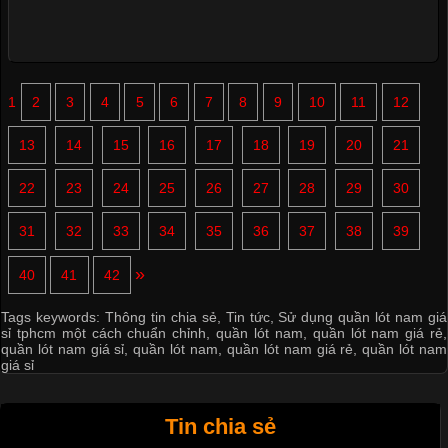
1
2
3
4
5
6
7
8
9
10
11
12
13
14
15
16
17
18
19
20
21
22
23
24
25
26
27
28
29
30
31
32
33
34
35
36
37
38
39
»
40
41
42
Tags keywords:
Thông tin chia sẻ
,
Tin tức
,
Sử dụng quần lót nam giá
sỉ tphcm một cách chuẩn chỉnh
,
quần lót nam
,
quần lót nam giá rẻ
,
quần lót nam giá sỉ
,
quần lót nam
,
quần lót nam giá rẻ
,
quần lót nam
giá sỉ
Tin chia sẻ