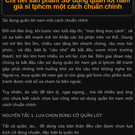
Chi tiết sản phẩm Sử dụng quần lót nam
giá sỉ tphcm một cách chuẩn chỉnh
Sử dụng quần lót nam một cách chuẩn chỉnh
Đối với đàn ông, khi bước vào tuổi dậy thì, ‘’mọc lông mọc cánh’’, sẽ
có sự biến đổi mạnh mẽ tới khắp các bộ phận trên cơ thể. Giọng
nói trở lên ồm ồm, chiều cao tăng lên nhanh chóng, râu mọc lún
phún,.. và đặc biệt là ‘’cậu nhỏ’’ đã bắt đầu vươn mình trưởng
thành, trở lên lớn hơn nhiều so với lúc còn bé. Đến giai đoạn này,
chúng ta bắt đầu cần sử dụng
quần lót nam giá sỉ tphcm
để tránh
gặp phải những tình huống khó xử khi cậu nhỏ không nghe lời.
Ngoài ra,
mua quần lót nam giá sỉ
còn giúp giữ form cho phần dưới,
tránh được một số va chạm từ bên ngoài,..
Tuy nhiên, do vấn đề tâm lý, ngại ngùng,.. mà rất nhiều quý ông
còn chưa biết cách chọn lựa cũng như sử dụng quần lót nam một
cách chuẩn chỉnh.
NGUYÊN TẮC 1: LỰA CHỌN ĐÚNG CỠ QUẦN LÓT
Tất cả quần, áo,.. đồ dùng của bản thân đều cần được chọn lựa
kích cỡ đúng chuẩn, đặc biệt là quần lót.