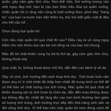
quần, gây cảm giác khó chịu. Hơn thế nữa, thử tưởng tượng vào
một ngày đẹp trời, bạn bị cậu bạn thân trêu đùa tụt quần xuống,
chiếc quần lót vì rộng nên cũng bị tuột xuống theo, phơi bày ‘’hàng
họ’’ của bạn ra trước bàn dân thiên hạ, thử hỏi biết giấu mặt đi đâu
cho hết xấu hổ…
Chọn đúng loại quần lót
Còn nếu mặc quần lót quá chật thì sao? Điều này là vô cùng nguy
hiểm cho sức khỏe của cậu bé nói riêng và của bạn nói chung.
Mặc đồ lót chật khiên vùng hạ bộ bị thít lại, gây cảm giác khó chịu,
không thoải mái
Quá chật, bí, không thoát được mồ hôi, dẫn đến các bệnh lý về da
Gây vô sinh, ảnh hưởng đến sinh hoạt tình dục. Tinh hoàn luôn cần
được duy trì ở một nhiệt độ thấp hơn nhiệt độ trung bình cơ thể để
có thể bảo vệ chất lượng của tinh trùng. Mặc quần lót quá chật sẽ
khiên dương vật và tinh hoàn bị chèn ép, dẫn đến máu không được
lưu thông đầy đủ, nhiệt độ tăng lên cao hơn bình thường làm giảm
số lượng tinh trùng, ảnh hưởng trực tiếp đến khả năng sinh sản và
đời sống tình dục. Vì thế bạn nên mặc quần lót nam đúng cách để