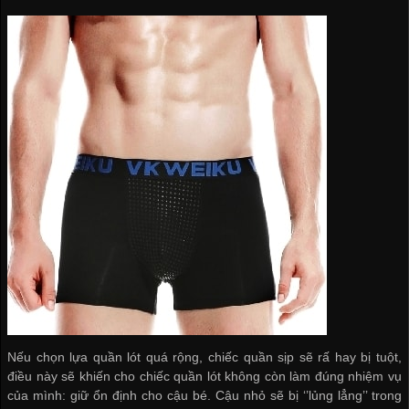
Nếu chọn lựa quần lót quá rộng, chiếc quần sịp sẽ rấ hay bị tuột,
điều này sẽ khiến cho chiếc quần lót không còn làm đúng nhiệm vụ
của mình: giữ ổn định cho cậu bé. Cậu nhỏ sẽ bị ‘’lủng lẳng’’ trong