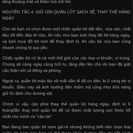
tăng thoáng mát và thấm hút mồ hôi.
NGUYÊN TẮC 4: GIỮ GÌN QUẦN LÓT SẠCH SẼ, THAY THẾ HÀNG
NGÀY
Cho dù bạn có chọn được một chiếc quần lót đắt tiền, vừa vặn, chất
liệu tốt đến đâu đi nữa, thì nếu như bạn lười thay đồ lót hàng ngày,
và lười mua đồ lót mới để thay định kì, thì cậu bé của bạn cũng
nhanh chóng bị suy yếu.
Chiếc quần lót cũ là cả một thế giới của các loại vi khuẩn, vi trùng.
Chúng sẽ càng ngày càng tích tụ, tăng dần lên cho dù bạn đã giặt
cẩn thận với cả đống xà phòng.
Ngoài ra, quần lót mặc lâu sẽ mất dần đi độ co dãn, bị ố vàng do vi
khuẩn. Điều này sẽ ảnh hưởng đến thẩm mỹ cũng như khả năng
giữ ổn định cho dương vật.
Chính vì vậy, cần phải thay thế quần lót hàng ngày, định kì 6
tháng/lần thay mới quần lót để có được chất lượng sức khỏe tốt
nhất cho mình và “cậu bé’’.
Bạn đang
bán quần lót nam giá rẻ
nhưng không biết nên chọn loại