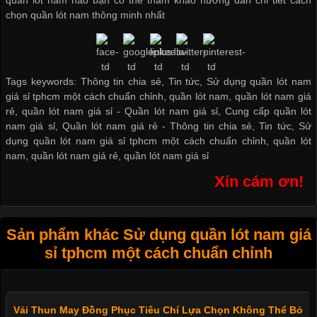
quần lót nam nào bạn có thể tham khảo hướng dẫn chi tiết cách
chọn quần lót nam thông minh nhất
Tags keywords: Thông tin chia sẻ, Tin tức, Sử dụng quần lót nam
giá sỉ tphcm một cách chuẩn chỉnh, quần lót nam, quần lót nam giá
rẻ, quần lót nam giá sỉ -
Quần lót nam giá sỉ
,
Cung cấp quần lót
nam giá sỉ
,
Quần lót nam giá rẻ
-
Thông tin chia sẻ
,
Tin tức
,
Sử
dụng quần lót nam giá sỉ tphcm một cách chuẩn chỉnh
,
quần lót
nam
,
quần lót nam giá rẻ
,
quần lót nam giá sỉ
Xin cám ơn!
Sản phẩm khác Sử dụng quần lót nam giá
sỉ tphcm một cách chuẩn chỉnh
Vải Thun May Đồng Phục Tiêu Chí Lựa Chọn Không Thể Bỏ