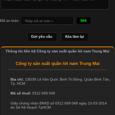
Cotton?
Cập nhật 2026-04-20 17:14:16
Mã an toàn
968
Vải cotton là một trong những chất liệu được sử dụng rộng rãi
nhất trong ngành dệt may nhờ đặc tính mềm mại, thoáng mát
và thấm hút mồ hôi tốt. Đây cũng là loại vải được nhiều công ty
sản xuất quần lót nam lựa chọn để tạo ra các sản phẩm chất
lượng, phù hợp với nhu cầu sử dụng
Thông tin liên hệ Công ty sản xuất quần lót nam Trung Mai
Công ty sản xuất quần lót nam Trung Mai
Địa chỉ:
135/30 Lê Văn Quới, Bình Trị Đông
,
Quận Bình Tân
,
Tp. HCM
Mã số thuế:
0312 699 048
Giấy chứng nhận ĐKKD số 0312 699 048 ngày 23-03-2014
do Sở Kế Hoạch TpHCM