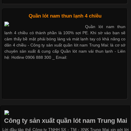
Xu Hướng Form Áo Thun Phổ Biến Trong Ngành May Mặc
Cập nhật 2026-05-09 15:58:23
Quần lót nam thun lạnh 4 chiều
Dễ chịu hơn với quần lót nam giá rẻ vải Cotton 4 chiều
Các Form Áo Thun Phổ Biến Hiện Nay Và Xu Hướng Trong
Quần lót nam thun
Ngành May Mặc Áo thun là một trong những trang phục quen
lạnh 4 chiều có thành phần là 100% sợi PE. Khi sờ vào bạn sẽ
thuộc và được sử dụng phổ biến nhất hiện nay. Không chỉ đa
cảm thấy bề mặt phải bóng láng và mát lạnh tay có khả năng co
dạng về màu sắc hay chất liệu, áo thun còn có nhiều form dáng
dãn 4 chiều - Công ty sản xuất quần lót nam Trung Mai: là cơ sở
khác nhau để phù hợp với từng phong cách thời trang và nhu
chuyên sản xuất & cung cấp Quần lót nam vải thun lạnh - Liên
cầu
hệ: Hotline 0906 888 300 _ Email:
Khám Phá Áo Phông Trang Phục Phổ Biến Nhất Hiện Nay
Cập nhật 2026-04-24 17:24:50
Áo phông là một trong những trang phục phổ biến nhất trong
đời sống hiện đại nhờ sự tiện lợi, thoải mái và dễ phối đồ.
Công ty sản xuất quần lót nam Trung Mai
Không chỉ xuất hiện trong thời trang thường ngày, áo phông còn
Lời đầu tập thể Công ty TNHH SX - TM - XNK Trung Mai xin gởi lời
được ứng dụng rộng rãi trong ngành sản xuất may mặc, đặc