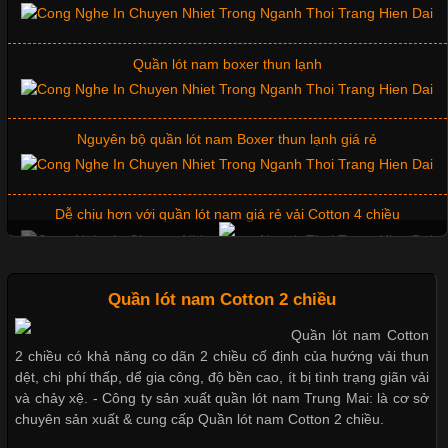
Quần lót nam boxer thun lạnh
Chất Liệu Lycra Có Gì Đặc Biệt Trong Ngành Thời Trang?
Cập nhật 2026-05-27 17:03:46
Nguyên bộ quần lót nam Boxer thun lạnh giá rẻ
Vải Lycra Là Gì? Chất Liệu Co Giãn Được Ưa Chuộng Trong
Ngành May Mặc Trong ngành thời trang hiện đại, các loại vải có
khả năng co giãn tốt ngày càng được ưa chuộng nhằm mang lại
Dễ chịu hơn với quần lót nam giá rẻ vải Cotton 4 chiều
cảm giác thoải mái cho người mặc. Trong đó, vải Lycra là một
trong những chất liệu nổi bật nhờ độ đàn hồi cao,
Mẫu quần short quần lót nam nữ hè thu 2017
Quần lót nam Cotton 2 chiều
Quần lót nam Cotton
Chất Liệu Bamboo Xu Hướng Mới Trong Ngành Thời Trang
2 chiều có khả năng co dãn 2 chiều cố định của hướng vải thun
Thị hiều quần lót nam bơi lội nam và nữ 2017
dệt, chi phí thấp, dể gia công, độ bền cao, ít bị tình trạng giãn vải
Cập nhật 2026-05-21 14:59:25
và chảy xệ. - Công ty sản xuất quần lót nam Trung Mai: là cơ sở
chuyên sản xuất & cung cấp Quần lót nam Cotton 2 chiều.
Trong những năm gần đây, vải Bamboo đang trở thành một
Xu hướng thời trang trẻ và quần lót nam giá sỉ
trong những chất liệu được yêu thích trong ngành thời trang