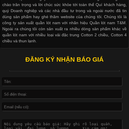
chào trân trọng và lời chúc sức khỏe tới toàn thể Quí khách hàng,
biệt là các sản phẩm từ vải thun. Hiện nay,
quý Doanh nghiệp và các nhà đầu tư trong và ngoài nước đã tin
dùng sản phẩm hay ghé thăm website của chúng tôi. Chúng tôi là
công ty sản xuất quần lót nam với nhãn hiệu Quần lót nam T&M.
Ngoài ra chúng tôi còn sản xuất ra nhiều dòng sản phẩm khác về
quần lót nam với nhiều loại vải đặc trung Cotton 2 chiều, Cotton 4
Công Nghệ In Chuyển Nhiệt Trong Ngành Thời Trang Hiện
chiều và thun lạnh.
Đại
ĐĂNG KÝ NHẬN BÁO GIÁ
Cập nhật 2026-04-21 15:41:03
In Chuyển Nhiệt Là Gì? Công Nghệ In Hiện Đại Trong Ngành
May Mặc Trong ngành in ấn và thời trang, in chuyển nhiệt đang
là một trong những công nghệ phổ biến nhờ khả năng tạo ra
hình ảnh sắc nét và bền màu. Đặc biệt, kỹ thuật này được ứng
dụng rộng rãi trong sản xuất áo thun, đồ thể thao
Vì Sao Cơ Sở Sản Xuất Quần Lót Nam Ưa Chuộng Vải