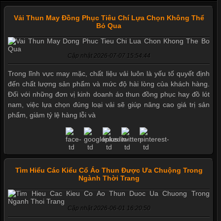
Vải Thun May Đồng Phục Tiêu Chí Lựa Chọn Không Thể
Bỏ Qua
Cập nhật 2026-07-07 15:54:44
Trong lĩnh vực may mặc, chất liệu vải luôn là yếu tố quyết định
đến chất lượng sản phẩm và mức độ hài lòng của khách hàng.
Đối với những đơn vị kinh doanh áo thun đồng phục hay đồ lót
nam, việc lựa chọn đúng loại vải sẽ giúp nâng cao giá trị sản
phẩm, giảm tỷ lệ hàng lỗi và
Tìm Hiểu Các Kiểu Cổ Áo Thun Được Ưa Chuộng Trong
Ngành Thời Trang
Cập nhật 2026-06-01 16:20:50
Mẫu quần short quần lót nam nữ hè thu 2017