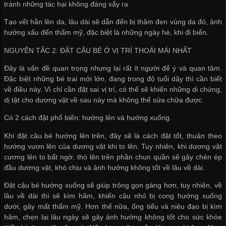
tránh những tác hại không đáng xẩy ra
Tạo vết hằn lên da, lâu dài sẽ dẫn đến bị thâm đen vùng da đó, ảnh
hưởng xấu đến thẩm mỹ, đặc biệt là những ngày hè, khi đi biển.
NGUYÊN TẮC 2: ĐẶT CẬU BÉ Ở VỊ TRÍ THOẢI MÁI NHẤT
Đây là vấn đề quan trọng nhưng lại rất ít người để ý và quan tâm.
Đặc biệt những bé trai mới lớn, đang trong độ tuổi dậy thì cần biết
về điều này. Vì chỉ cần đặt sai vị trí, có thể sẽ khiến những di chứng,
dị tật cho dương vật về sau này mà không thể sửa chữa được.
Có 2 cách đặt phố biến: hướng lên và hướng xuống.
Khi đặt cậu bé hướng lên trên, đây sẽ là cách đặt tốt, thuận theo
hướng vươn lên của dương vật khi to lên. Tuy nhiên, khi dương vật
cương lên to bất ngờ, thò lên trên phần chun quần sẽ gây chèn ép
đầu dương vật, khó chịu và ảnh hưởng không tốt về lâu về dài.
Đặt cậu bé hướng xuống sẽ giúp trông gọn gàng hơn, tuy nhiên, về
lâu về dài thì sẽ kìm hãm, khiến cậu nhỏ bị cong hướng xuống
dưới, gây mất thẩm mỹ. Hơn thế nữa, ống tiểu và niệu đạo bị kìm
hãm, chẹn lại lâu ngày sẽ gây ảnh hưởng không tốt cho sức khỏe