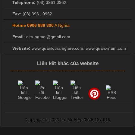
Telephone:
(08).3961.0962
Fax:
(08).3961.0962
Hotine
0906 888 300
A Nghĩa
Email:
qltrungmai@gmail.com
Website:
www.quanlotnamgiare.com, www.quanxinam.com
Liên kết khác của website
Copyright ©
2026 bởi Mr Hiệp 0976.137.019