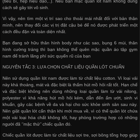
(tiểu bí, hẹp niệu đạo,..). Nếu bạn mặc quần lót nam không đúng
cách sẽ gây tới vô sinh.
Vì vậy, nên tìm một vị trí sao cho thoải mái nhất đối với bản thân
mình, nên thay đổi các vị trị đặt cậu bé để nó được phát triển một
cách đều đặn và toàn diện nhất.
Bạn đang sở hữu thân hình body như các sao, bụng 6 múi, thân
hình cường tráng thì bạn không thể quên mặc quần áo tập gym
nam để tránh lãng phí sức quyến rũ của bạn
NGUYÊN TẮC 3: LỰA CHỌN CHẤT LIỆU QUẦN LÓT CHUẨN
Nên sử dụng quần lót nam được làm từ chất liệu cotton. Vì loại vải
này khá thoáng, mát và đặc biệt là thấm hút mồ hôi rất tốt. Hạn chế
và đặc biệt không nên dùng những loại quần làm từ vải nilong,
polyester vì khả năng hút mồ hôi kém, dẫn đến ẩm ướt, sinh vi
khuẩn, gây các bệnh về da và hại cho sức khỏe sinh sản sau này.
Nên giặt quần lót cẩn thận khi mới mua về, vì có thể quần lót chứa
một vài loại hóa chất không tốt, hay phòng trường hợp có những
người đã ‘’mặc thử’’ chiếc quần đó.
Chiếc quần lót được làm từ chất liệu sợi tre, sợi bông tổng hợp giúp