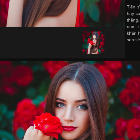
Tiến s
hay cá
thẳng,
nam
k
khăn h
san sẻ