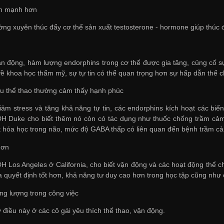
n mạnh hơn
ờng xuyên thúc đẩy cơ thể sản xuất testosterone - hormone giúp thúc 
ận động, hàm lượng endorphins trong cơ thể được gia tăng, củng cố sự
về khoa học thẩm mỹ, sự tự tin có thể quan trọng hơn sự hấp dẫn thể c
u thể thao thường cảm thấy hạnh phúc
iảm stress và tăng khả năng tự tin, các endorphins kích hoạt các biế
H Duke cho biết thêm nó còn có tác dụng như thuốc chống trầm cảm 
 hóa học trong não, mức độ GABA thấp có liên quan đến bệnh trầm cảm
hơn
H Los Angeles ở California, cho biết vận động và các hoạt động thể ch
ra quyết định tốt hơn, khả năng tư duy cao hơn trong học tập cũng như 
ng lượng trong công việc
 điều này ở các cô gái yêu thích thể thao, vận động.