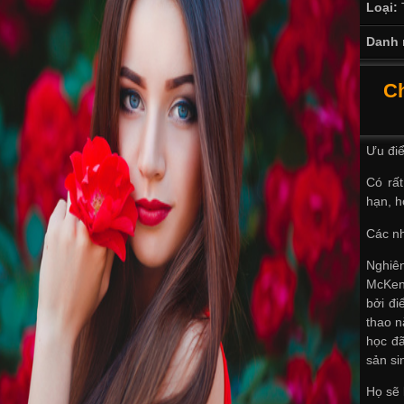
Loại:
Danh 
Ch
Ưu điể
Có rất
hạn, h
Các nh
Nghiê
McKend
bởi đi
thao n
học đ
sản si
Họ sẽ 