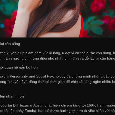
 lại cân bằng
ng xuyên giúp giảm cảm xúc lo lắng, ủ dột vì cơ thể được vận động, kí
âm, ảnh hưởng vì những điều nhỏ nhặt, bình tĩnh và dễ lấy lại cân bằn
mối quan hệ gắn bó hơn
ạp chí Personality and Social Psychology đã chứng minh những cặp vợ
ong “chuyện ấy”, đồng thời có thời gian để chia sẻ, lắng nghe nhiều 
.
đến nhanh hơn
cứu tại ĐH Texas ở Austin phát hiện chị em tăng tới 169% ham muốn 
úc bài tập nhảy Zumba, bạn sẽ được hưởng lợi hơn từ việc ái ân với nà