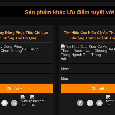
Sản phẩm khác Ưu điểm tuyệt vời 
ay Đồng Phục Tiêu Chí Lựa
Tìm Hiểu Các Kiểu Cổ Áo T
n Không Thể Bỏ Qua
Chuộng Trong Ngành Thờ
Đai lưng:
Đai 
Vải:
Size:
Màu:
Chi tiết »
Chi tiết »