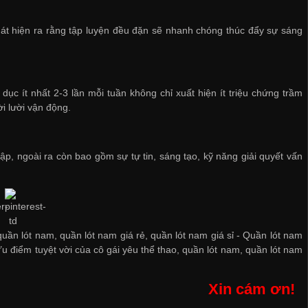
phát hiện ra rằng tập luyện đều đặn sẽ nhanh chóng thúc đẩy sự sáng
c ít nhất 2-3 lần mỗi tuần không chỉ xuất hiện ít triệu chứng trầm
ời lười vận động.
p, ngoài ra còn bao gồm sự tự tin, sáng tạo, kỹ năng giải quyết vấn
quần lót nam, quần lót nam giá rẻ, quần lót nam giá sỉ -
Quần lót nam
u điểm tuyệt vời của cô gái yêu thể thao
,
quần lót nam
,
quần lót nam
Xin cám ơn!