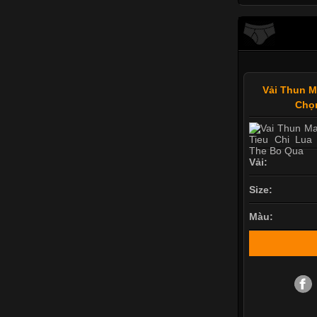
Vải Thun M
Chọ
Vải:
Size:
Màu: