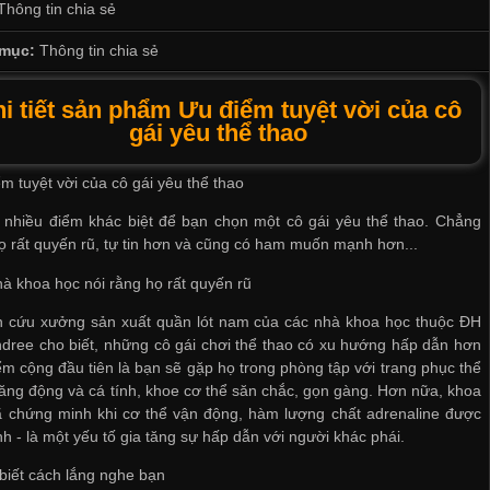
Thông tin chia sẻ
mục:
Thông tin chia sẻ
i tiết sản phẩm Ưu điểm tuyệt vời của cô
gái yêu thể thao
m tuyệt vời của cô gái yêu thể thao
 nhiều điểm khác biệt để bạn chọn một cô gái yêu thể thao. Chẳng
ọ rất quyến rũ, tự tin hơn và cũng có ham muốn mạnh hơn...
à khoa học nói rằng họ rất quyến rũ
n cứu
xưởng sản xuất quần lót nam
của các nhà khoa học thuộc ĐH
ree cho biết, những cô gái chơi thể thao có xu hướng hấp dẫn hơn
ểm cộng đầu tiên là bạn sẽ gặp họ trong phòng tập với trang phục thể
ăng động và cá tính, khoe cơ thể săn chắc, gọn gàng. Hơn nữa, khoa
ã chứng minh khi cơ thể vận động, hàm lượng chất adrenaline được
nh - là một yếu tố gia tăng sự hấp dẫn với người khác phái.
biết cách lắng nghe bạn