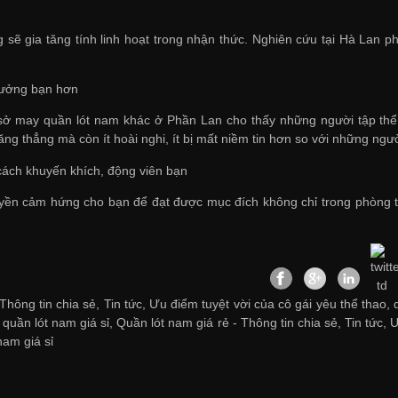
 sẽ gia tăng tính linh hoạt trong nhận thức. Nghiên cứu tại Hà Lan 
tưởng bạn hơn
sở may quần lót nam
khác ở Phần Lan cho thấy những người tập thể dụ
ăng thẳng mà còn ít hoài nghi, ít bị mất niềm tin hơn so với những ngư
 cách khuyến khích, động viên bạn
uyền cảm hứng cho bạn để đạt được mục đích không chỉ trong phòng tậ
hông tin chia sẻ, Tin tức, Ưu điểm tuyệt vời của cô gái yêu thể thao, 
quần lót nam giá sỉ
,
Quần lót nam giá rẻ
-
Thông tin chia sẻ
,
Tin tức
,
Ư
nam giá sỉ