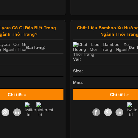
Lycra Có Gì Đặc Biệt Trong
Chất Liệu Bamboo Xu Hướng
gành Thời Trang?
Ngành Thời Tran
Đai lưng:
Đai 
Vải:
Size:
Màu:
Chi tiết »
Chi tiết »