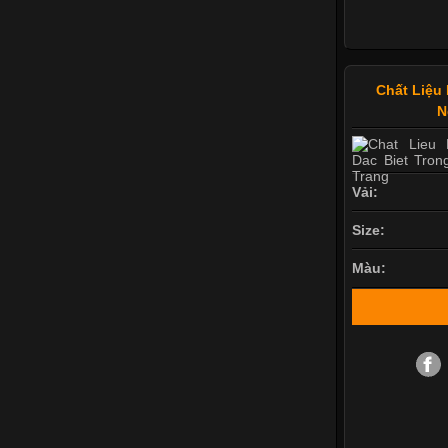
Chất Liệu 
N
Vải:
Size:
Màu: