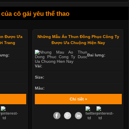
của cô gái yêu thể thao
hun Được Ưa
Những Mẫu Áo Thun Đồng Phục Công Ty
i Trang
Được Ưa Chuộng Hiện Nay
lưng:
Đai lưng:
Vải:
Size:
Màu:
Chi tiết »