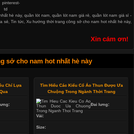
hất hè này, quần lót nam, quần lót nam giá rẻ, quần lót nam giá sỉ -
ia sẻ
,
Tin tức
,
Xu hướng thời trang công sở cho nam hot nhất hè này
,
Xin cám ơn!
g sở cho nam hot nhất hè này
êu Chí Lựa
Tìm Hiểu Các Kiểu Cổ Áo Thun Được Ưa
 Qua
Chuộng Trong Ngành Thời Trang
lưng:
Đai lưng:
Vải:
Size: