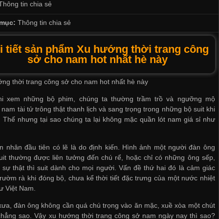
Thông tin chia sẻ
mục:
Thông tin chia sẻ
i tiết sản phẩm Xu hướng thời trang công
sở cho nam hot nhất hè này
ng thời trang công sở cho nam hot nhất hè này
hi xem những bộ phim, chúng ta thường trầm trồ và ngưỡng mộ
nam tài tử trông thật thanh lịch và sang trọng trong những bộ suit khi
. Thế nhưng tại sao chúng ta lại không mặc
quần lót nam giá sỉ
như
 nhân đầu tiên có lẽ là do định kiến. Hình ảnh một người đàn ông
it thường được liên tưởng đến chú rể, hoặc chỉ có những ông sếp,
sự thật thì suit dành cho mọi người. Vấn đề thứ hai đó là cảm giác
rườm rà khi đóng bộ, chưa kể thời tiết đặc trưng của một nước nhiệt
ư Việt Nam.
ưa, đàn ông không cần quá chú trọng vào ăn mặc, xuề xòa một chút
chẳng sao. Vậy xu hướng thời trang công sở nam ngày nay thì sao?