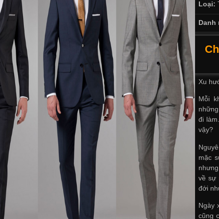
Loại:
Danh 
Ch
Xu hướ
Mỗi k
những 
đi làm
vậy?
Nguyên
mặc su
nhưng 
về sự 
đới nh
Ngày x
cũng 