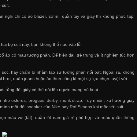
 suit.
 nghĩ chỉ có áo blazer, sơ mi, quần tây và giày thì không phức tạp.
hai bộ suit này, bạn không thể nào vấp lỗi.
cổ áo có màu tương phản. Để hiện đại, trẻ trung và ít nghiêm túc hơn
kẻ sọc, hay chấm bi nhằm tạo sự tương phản nổi bật. Ngoài ra, không
al hơn, quần jeans hoặc áo thun cũng là một sự lựa chọn tuyệt vời.
i rằng đôi giày có thể nói lên người mang nó là ai.
n như oxfords, brogues, derby, monk strap. Tuy nhiên, xu hướng giày
o mình một đôi sneaker của Nike hay Raf Simons khi mặc với suit.
họn màu vớ (tất),
quần lót nam giá rẻ
phù hợp với màu quần thông