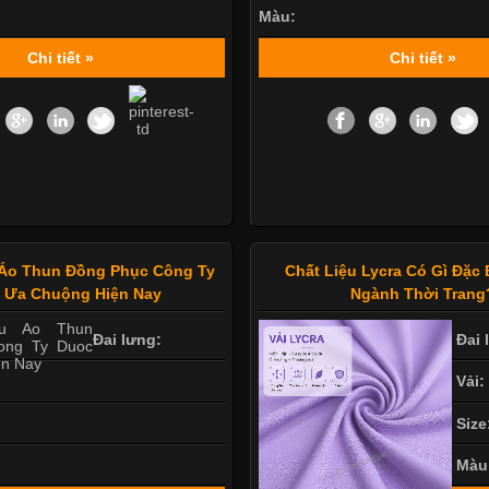
Màu:
Chi tiết »
Chi tiết »
Áo Thun Đồng Phục Công Ty
Chất Liệu Lycra Có Gì Đặc 
 Ưa Chuộng Hiện Nay
Ngành Thời Trang
Đai lưng:
Đai 
Vải:
Size
Màu