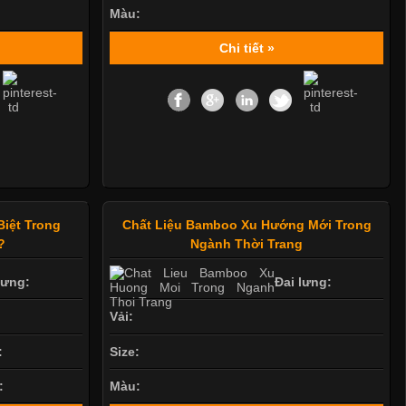
Màu:
Chi tiết »
Biệt Trong
Chất Liệu Bamboo Xu Hướng Mới Trong
?
Ngành Thời Trang
lưng:
Đai lưng:
Vải:
:
Size:
:
Màu: