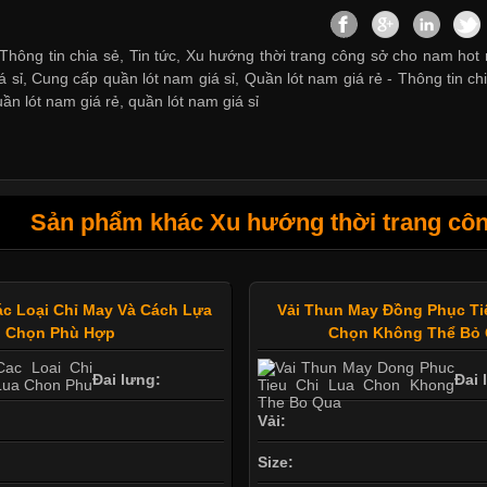
Thông tin chia sẻ, Tin tức, Xu hướng thời trang công sở cho nam hot n
á sỉ
,
Cung cấp quần lót nam giá sỉ
,
Quần lót nam giá rẻ
-
Thông tin ch
uần lót nam giá rẻ
,
quần lót nam giá sỉ
Sản phẩm khác Xu hướng thời trang côn
ác Loại Chỉ May Và Cách Lựa
Vải Thun May Đồng Phục Ti
Chọn Phù Hợp
Chọn Không Thể Bỏ
Đai lưng:
Đai 
Vải:
Size: