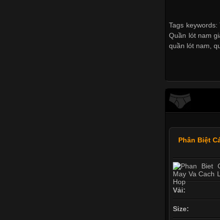
Tags keywords: 
Quần lót nam gi
quần lót nam
,
q
Phân Biệt C
Vải:
Size: