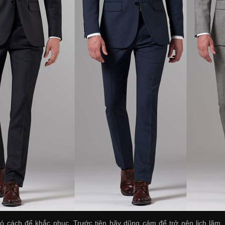
ó cách để khắc phục. Trước tiên hãy dũng cảm để trở nên lịch lãm, 