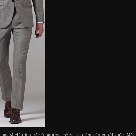
thay vì chỉ trầm trồ và ngưỡng mộ sự lịch lãm của người khác. Môi