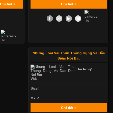
Chi tiết »
Chi tiết »
Những Loại Vải Thun Thông Dụng Và Đặc
Điểm Nổi Bật
Đai lưng:
Vải:
Size:
Màu:
Chi tiết »