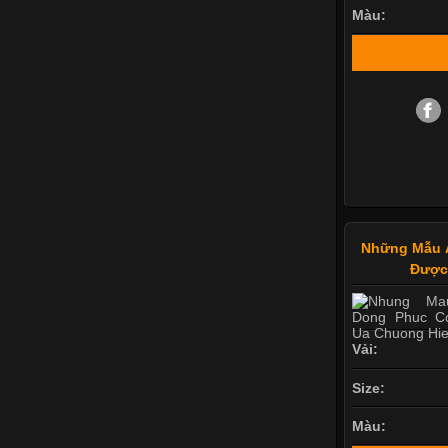
Màu:
Những Mẫu 
Được
Vải:
Size:
Màu: