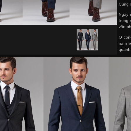
Cùng
Ngày n
trong 
văn p
Ở công
nam lị
quanh