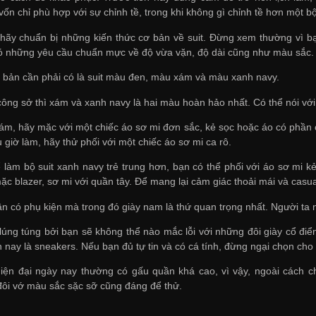
ốn chỉ phù hợp với sự chỉnh tề, trong khi không gì chỉnh tề hơn một bộ
 hãy chuẩn bị những kiến thức cơ bản về suit. Đừng xem thường vì bạn
ó những yêu cầu chuẩn mực về độ vừa vặn, độ dài cũng như màu sắc.
ơ bản cần phải có là suit màu đen, màu xám và màu xanh navy.
ông sở thì xám và xanh navy là hai màu hoàn hảo nhất. Có thể nói với 
 xám, hãy mặc với một chiếc áo sơ mi đơn sắc, kẻ sọc hoặc áo có phần 
u giờ làm, hãy thử phối với một chiếc áo sơ mi ca rô.
ể làm bộ suit xanh navy trẻ trung hơn, bạn có thể phối với áo sơ mi 
mặc blazer, sơ mi với quần tây. Để mang lại cảm giác thoải mái và casu
n có phụ kiện mà trong đó giày nam là thứ quan trọng nhất. Người ta nó
úng túng bởi bạn sẽ không thể nào mắc lỗi với những đôi giày cổ điể
n nay là sneakers. Nếu bạn đủ tự tin và có cá tính, đừng ngại chọn ch
iện đại ngày nay thường có gấu quần khá cao, vì vậy, ngoài cách c
ôi vớ màu sắc sặc sỡ cũng đáng để thử.