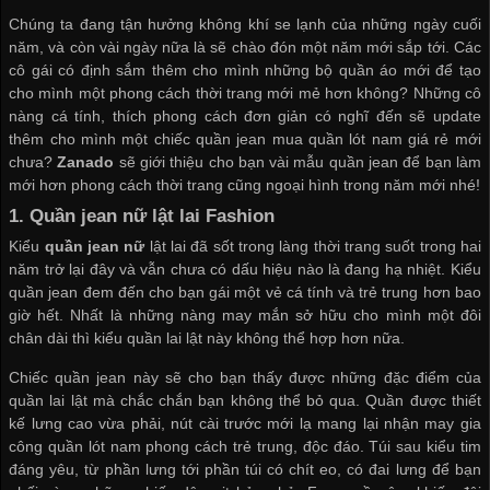
Chúng ta đang tận hưởng không khí se lạnh của những ngày cuối
năm, và còn vài ngày nữa là sẽ chào đón một năm mới sắp tới. Các
cô gái có định sắm thêm cho mình những bộ quần áo mới để tạo
cho mình một phong cách thời trang mới mẻ hơn không? Những cô
nàng cá tính, thích phong cách đơn giản có nghĩ đến sẽ update
thêm cho mình một chiếc quần jean
mua quần lót nam giá rẻ
mới
chưa?
Zanado
sẽ giới thiệu cho bạn vài mẫu quần jean để bạn làm
mới hơn phong cách thời trang cũng ngoại hình trong năm mới nhé!
1.
Quần jean nữ lật lai Fashion
Kiểu
quần jean nữ
lật lai đã sốt trong làng thời trang suốt trong hai
năm trở lại đây và vẫn chưa có dấu hiệu nào là đang hạ nhiệt. Kiểu
quần jean đem đến cho bạn gái một vẻ cá tính và trẻ trung hơn bao
giờ hết. Nhất là những nàng may mắn sở hữu cho mình một đôi
chân dài thì kiểu quần lai lật này không thể hợp hơn nữa.
Chiếc quần jean này sẽ cho bạn thấy được những đặc điểm của
quần lai lật mà chắc chắn bạn không thể bỏ qua. Quần được thiết
kế lưng cao vừa phải, nút cài trước mới lạ mang lại
nhận may gia
công quần lót nam
phong cách trẻ trung, độc đáo. Túi sau kiểu tim
đáng yêu, từ phần lưng tới phần túi có chít eo, có đai lưng để bạn