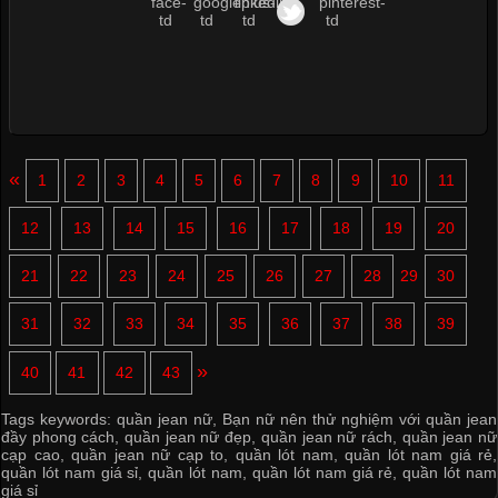
«
1
2
3
4
5
6
7
8
9
10
11
12
13
14
15
16
17
18
19
20
21
22
23
24
25
26
27
28
29
30
31
32
33
34
35
36
37
38
39
»
40
41
42
43
Tags keywords:
quần jean nữ
,
Bạn nữ nên thử nghiệm với quần jean
đầy phong cách
,
quần jean nữ đẹp
,
quần jean nữ rách
,
quần jean nữ
cạp cao
,
quần jean nữ cạp to
,
quần lót nam
,
quần lót nam giá rẻ
,
quần lót nam giá sỉ
,
quần lót nam
,
quần lót nam giá rẻ
,
quần lót nam
giá sỉ