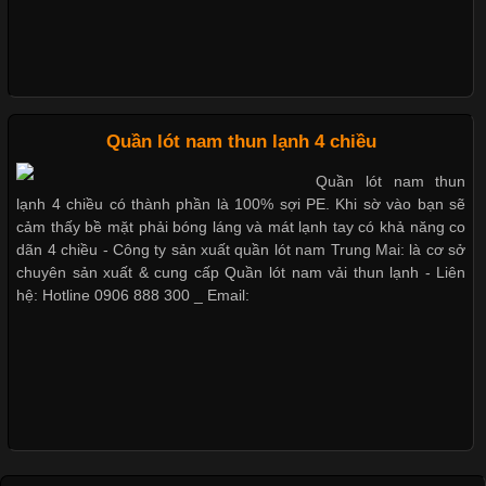
Nguyên bộ quần lót nam Boxer thun lạnh giá rẻ
Quần lót nam thun lạnh 4 chiều
Dễ chịu hơn với quần lót nam giá rẻ vải Cotton 4 chiều
Quần lót nam thun
Cập nhật 2026-05-27 17:03:46
lạnh 4 chiều có thành phần là 100% sợi PE. Khi sờ vào bạn sẽ
Vải Lycra Là Gì? Chất Liệu Co Giãn Được Ưa Chuộng Trong
cảm thấy bề mặt phải bóng láng và mát lạnh tay có khả năng co
Ngành May Mặc Trong ngành thời trang hiện đại, các loại vải có
dãn 4 chiều - Công ty sản xuất quần lót nam Trung Mai: là cơ sở
khả năng co giãn tốt ngày càng được ưa chuộng nhằm mang lại
chuyên sản xuất & cung cấp Quần lót nam vải thun lạnh - Liên
cảm giác thoải mái cho người mặc. Trong đó, vải Lycra là một
hệ: Hotline 0906 888 300 _ Email:
trong những chất liệu nổi bật nhờ độ đàn hồi cao,
Chất Liệu Bamboo Xu Hướng Mới Trong Ngành Thời Trang
Cập nhật 2026-05-21 14:59:25