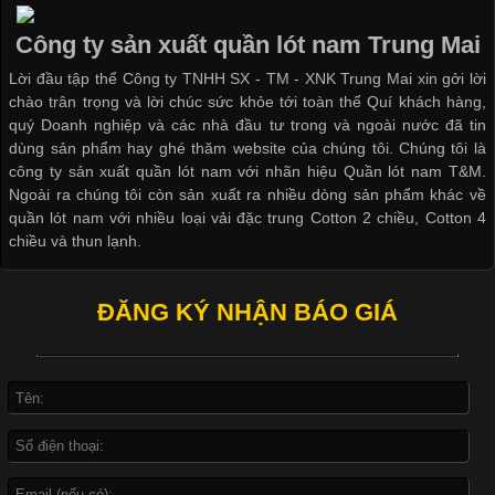
Trong những năm gần đây, vải Bamboo đang trở thành một
Công ty sản xuất quần lót nam Trung Mai
trong những chất liệu được yêu thích trong ngành thời trang
Lời đầu tập thể Công ty TNHH SX - TM - XNK Trung Mai xin gởi lời
nhờ đặc tính mềm mại, thoáng khí và thân thiện với môi trường.
chào trân trọng và lời chúc sức khỏe tới toàn thể Quí khách hàng,
Không chỉ được ứng dụng trong quần áo thường ngày, loại vải
quý Doanh nghiệp và các nhà đầu tư trong và ngoài nước đã tin
này còn xuất hiện nhiều trong các sản phẩm đồ lót
dùng sản phẩm hay ghé thăm website của chúng tôi. Chúng tôi là
công ty sản xuất quần lót nam với nhãn hiệu Quần lót nam T&M.
Ngoài ra chúng tôi còn sản xuất ra nhiều dòng sản phẩm khác về
quần lót nam với nhiều loại vải đặc trung Cotton 2 chiều, Cotton 4
chiều và thun lạnh.
Những Loại Vải Thun Thông Dụng Và Đặc Điểm Nổi Bật
Cập nhật 2026-05-20 14:58:56
ĐĂNG KÝ NHẬN BÁO GIÁ
Vải thun là một trong những chất liệu được sử dụng rộng rãi
nhất trong ngành thời trang nhờ đặc tính co giãn, mềm mại và
thoải mái khi mặc. Từ áo thun, đồ thể thao cho đến đồ lót nam,
vải thun luôn đóng vai trò quan trọng trong quá trình sản xuất.
Hiện nay, nhu cầu tìm kiếm quần lót nam giá