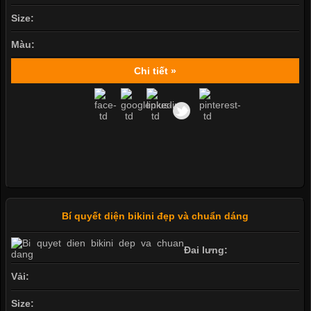
Size:
Màu:
Chi tiết »
Bí quyết diện bikini đẹp và chuẩn dáng
Đai lưng:
Vải:
Size: