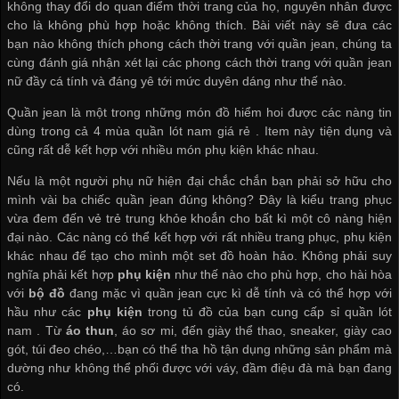
không thay đổi do quan điểm thời trang của họ, nguyên nhân được
cho là không phù hợp hoặc không thích. Bài viết này sẽ đưa các
bạn nào không thích phong cách thời trang với quần jean, chúng ta
cùng đánh giá nhận xét lại các phong cách thời trang với quần jean
nữ đầy cá tính và đáng yê tới mức duyên dáng như thế nào.
Quần jean là một trong những món đồ hiểm hoi được các nàng tin
dùng trong cả 4 mùa
quần lót nam giá rẻ
. Item này tiện dụng và
cũng rất dễ kết hợp với nhiều món phụ kiện khác nhau.
Nếu là một người phụ nữ hiện đại chắc chắn bạn phải sở hữu cho
mình vài ba chiếc quần jean đúng không? Đây là kiểu trang phục
vừa đem đến vẻ trẻ trung khỏe khoắn cho bất kì một cô nàng hiện
đại nào. Các nàng có thể kết hợp với rất nhiều trang phục, phụ kiện
khác nhau để tạo cho mình một set đồ hoàn hảo. Không phải suy
nghĩa phải kết hợp
phụ kiện
như thế nào cho phù hợp, cho hài hòa
với
bộ đồ
đang mặc vì quần jean cực kì dễ tính và có thể hợp với
hầu như các
phụ kiện
trong tủ đồ của bạn
cung cấp sỉ quần lót
nam
. Từ
áo thun
, áo sơ mi, đến giày thể thao, sneaker, giày cao
gót, túi đeo chéo,…bạn có thể tha hồ tận dụng những sản phẩm mà
dường như không thể phối được với váy, đầm điệu đà mà bạn đang
có.