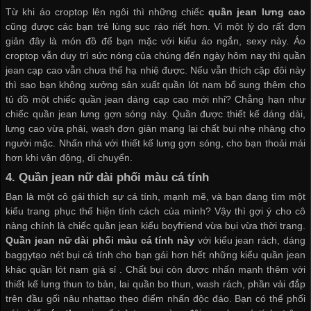
Từ khi áo croptop lên ngôi thì những chiếc
quần jean lưng cao
cũng được các bạn trẻ lùng sục ráo riết hơn. Vì một lý do rất đơn
giản đây là món đồ để bạn mặc với kiểu áo ngắn, sexy này. Áo
croptop vẫn duy trì sức nóng của chúng đến ngày hôm nay thì quần
jean cạp cao vẫn chưa thể hạ nhiệ được. Nếu vẫn thích cặp đôi này
thì sao bạn không
xưởng sản xuất quần lót nam
bổ sung thêm cho
tủ đồ một chiếc quần jean dáng cạp cao mới nhỉ? Chẳng hạn như
chiếc quần jean lưng gợn sóng này. Quần được thiết kế dáng dài,
lưng cao vừa phải, wash đơn giản mang lại chất bụi nhẹ nhàng cho
người mặc. Nhấn nhá với thiết kế lưng gợn sóng, cho bạn thoải mái
hơn khi vận động, di chuyển.
4.
Quần jean nữ dài phối màu cá tính
Bạn là một cô gái thích sự cá tính, mạnh mẽ, và bạn đang tìm một
kiểu trang phục thể hiện tính cách của mình? Vậy thì gợi ý cho cô
nàng chính là chiếc quần jean kiểu boyfriend vừa bụi vừa thời trang.
Quần jean nữ dài phối màu cá tính
này
với kiểu jean rách, dáng
baggytạo nét bụi cá tính cho bạn gái hơn hết những kiểu quần jean
khác
quần lót nam giá sỉ
. Chất bụi còn được nhấn mạnh thêm với
thiết kế lưng thun to bản, lai quần bo thun, wash rách, phần vải đắp
trên đầu gối nâu nhạttạo theo điểm nhấn độc đáo. Bạn có thể phối