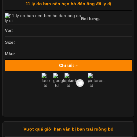
11 lý do bạn nên hẹn hò đàn ông đã ly dị
Đai lưng:
Vải:
Size:
Màu:
Chi tiết »
Vượt quá giới hạn vẫn bị bạn trai ruồng bỏ