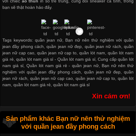
với chiếc
áo thun
in số trẻ trung, cùng đôi sneaker cá tính, trông
bạn sẽ thật hoàn hảo đấy.
Tags keywords: quần jean nữ, Bạn nữ nên thử nghiệm với quần
jean đầy phong cách, quần jean nữ đẹp, quần jean nữ rách, quần
jean nữ cạp cao, quần jean nữ cạp to, quần lót nam, quần lót nam
giá rẻ, quần lót nam giá sỉ -
Quần lót nam giá sỉ
,
Cung cấp quần lót
nam giá sỉ
,
Quần lót nam giá rẻ
-
quần jean nữ
,
Bạn nữ nên thử
nghiệm với quần jean đầy phong cách
,
quần jean nữ đẹp
,
quần
jean nữ rách
,
quần jean nữ cạp cao
,
quần jean nữ cạp to
,
quần lót
nam
,
quần lót nam giá rẻ
,
quần lót nam giá sỉ
Xin cám ơn!
Sản phẩm khác Bạn nữ nên thử nghiệm
với quần jean đầy phong cách