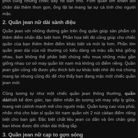
phối cùng những chiếc dây nịt bản nhỏ. Fom quần ôm khiến đôi
chân dài thêm thon gọn, ống lật lai mang lại sự cá tính cho người
mặc.
2.
Quần jean nữ dài sành điệu
Quần jean với những đường gân trên ống quần giúp sản phẩm có
thêm điểm nhấn đặc biệt hơn. Phần họa tiết đó cũng giúp cho chiếc
quần của bạn thêm thêm điểm khác biệt và mới lạ hơn. Phần lớn
quần jean dài của nữ thường có kiểu dáng và màu sắc khá giống
nhau, bạn không thể phân biệt chúng nếu mua những màu gần
giống nhau
cơ sở may quần lót nam
mà không có điểm riêng. Quần
jean gân cũng rất được yêu thích bởi sự khác biệt nhỏ đó mà chúng
mang lại nhưng cũng đủ để cho thấy bạn đang mặc một chiếc quần
jean mới.
Cũng tương tự như một chiếc quần jean thông thường,
quần
dài
thiết kế đơn giản, tạo điểm nhấn ấn tượng với may xếp ly giữa,
mang nét cátính mạnh mẽ cho người mặc. Quần lưng cao vừa phải,
nhấn nhá cho
bán sỉ quần lót nam
quần với 2 nút càitạo điểm riêng
biệt cho bạn gái. Đặc biệt chất liệu jean co dãn và ôm chân giúp
bạn khoe được đôi chân dài thẳng tắp.
3.
Quần jean nữ cạp to gợn sóng