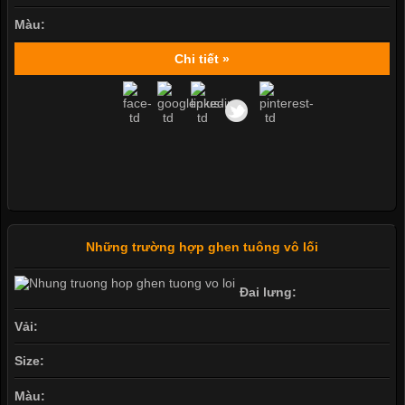
Màu:
Chi tiết »
Những trường hợp ghen tuông vô lối
Đai lưng:
Vải:
Size:
Màu: