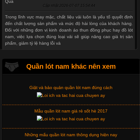
Cập nhật 2026-07-07 15:54:44
Mẫu quần short quần lót nam nữ hè thu 2017
Trong lĩnh vực may mặc, chất liệu vải luôn là yếu tố quyết định
đến chất lượng sản phẩm và mức độ hài lòng của khách hàng.
Đối với những đơn vị kinh doanh áo thun đồng phục hay đồ lót
nam, việc lựa chọn đúng loại vải sẽ giúp nâng cao giá trị sản
Thị hiều quần lót nam bơi lội nam và nữ 2017
phẩm, giảm tỷ lệ hàng lỗi và
Xu hướng thời trang trẻ và quần lót nam giá sỉ
Quần lót nam khác nên xem
Tìm Hiểu Các Kiểu Cổ Áo Thun Được Ưa Chuộng Trong
Ngành Thời Trang
Giặt và bảo quản quần lót nam đúng cách
Cập nhật 2026-06-01 16:20:50
Mẫu quần lót nam giá rẻ sốt hè 2017
Áo thun là một trong những trang phục phổ biến nhất hiện nay
nhờ tính tiện dụng, dễ phối đồ và phù hợp với nhiều đối tượng.
Bên cạnh chất liệu và kiểu dáng, phần cổ áo cũng là yếu tố
quan trọng tạo nên phong cách riêng cho từng sản phẩm. Mỗi
Những mẩu quần lót nam thông dụng hiện nay
loại cổ áo sẽ mang đến một vẻ đẹp khác