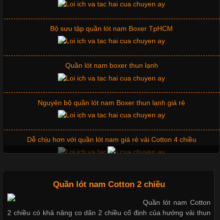
Bộ sưu tập quần lót nam Boxer TpHCM
Những Mẫu Áo Thun Đồng Phục Công Ty Được Ưa
Chuộng Hiện Nay
Quần lót nam boxer thun lạnh
Cập nhật 2026-06-01 14:23:34
Nguyên bộ quần lót nam Boxer thun lạnh giá rẻ
Trong môi trường kinh doanh hiện đại, việc xây dựng hình ảnh
chuyên nghiệp đóng vai trò quan trọng đối với sự phát triển của
doanh nghiệp. Một trong những giải pháp hiệu quả được nhiều
Dễ chịu hơn với quần lót nam giá rẻ vải Cotton 4 chiều
đơn vị lựa chọn hiện nay là sử dụng áo thun đồng phục công ty.
Không chỉ giúp tạo sự đồng bộ, áo thun
Mẫu quần short quần lót nam nữ hè thu 2017
Quần lót nam Cotton 2 chiều
Quần lót nam Cotton
Chất Liệu Lycra Có Gì Đặc Biệt Trong Ngành Thời Trang?
2 chiều có khả năng co dãn 2 chiều cố định của hướng vải thun
Thị hiều quần lót nam bơi lội nam và nữ 2017