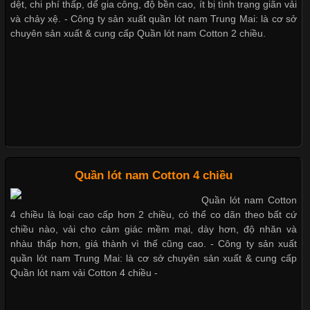
dệt, chi phí thấp, dể gia công, độ bền cao, ít bị tình trạng giãn vải
và chảy xệ. - Công ty sản xuất quần lót nam Trung Mai: là cơ sở
chuyên sản xuất & cung cấp Quần lót nam Cotton 2 chiều.
Xu hướng thời trang trẻ và quần lót nam giá sỉ
Giặt và bảo quản quần lót nam đúng cách
Mẫu quần lót nam giá rẻ sốt hè 2017
Quần lót nam Cotton 4 chiều
Những mẩu quần lót nam thông dụng hiện nay
Quần lót nam Cotton
4 chiều là loại cao cấp hơn 2 chiều, có thể co dãn theo bất cứ
chiều nào, vải cho cảm giác mềm mại, dày hơn, độ nhăn và
nhàu thấp hơn, giá thành vì thế cũng cao. - Công ty sản xuất
Bộ sưu tập quần lót nam Boxer TpHCM
quần lót nam Trung Mai: là cơ sở chuyên sản xuất & cung cấp
Quần lót nam vải Cotton 4 chiều -
Quần lót nam boxer thun lạnh