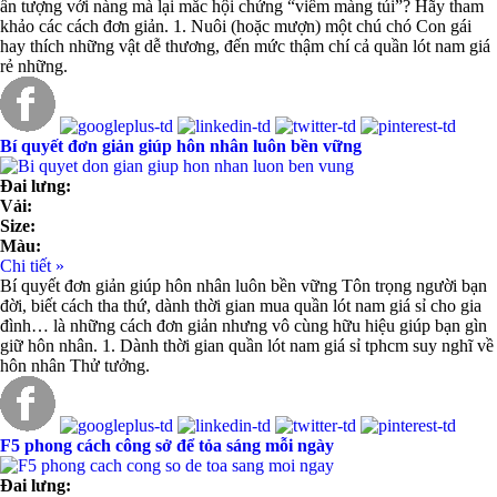
ấn tượng với nàng mà lại mắc hội chứng “viêm màng túi”? Hãy tham
khảo các cách đơn giản. 1. Nuôi (hoặc mượn) một chú chó Con gái
hay thích những vật dễ thương, đến mức thậm chí cả quần lót nam giá
rẻ những.
Bí quyết đơn giản giúp hôn nhân luôn bền vững
Đai lưng:
Vải:
Size:
Màu:
Chi tiết »
Bí quyết đơn giản giúp hôn nhân luôn bền vững Tôn trọng người bạn
đời, biết cách tha thứ, dành thời gian mua quần lót nam giá sỉ cho gia
đình… là những cách đơn giản nhưng vô cùng hữu hiệu giúp bạn gìn
giữ hôn nhân. 1. Dành thời gian quần lót nam giá sỉ tphcm suy nghĩ về
hôn nhân Thử tưởng.
F5 phong cách công sở để tỏa sáng mỗi ngày
Đai lưng: