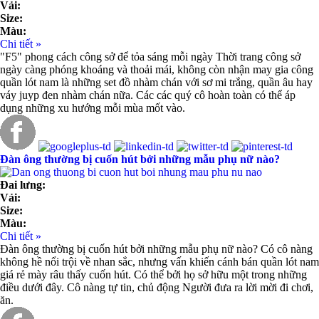
Vải:
Size:
Màu:
Chi tiết »
"F5" phong cách công sở để tỏa sáng mỗi ngày Thời trang công sở
ngày càng phóng khoáng và thoải mái, không còn nhận may gia công
quần lót nam là những set đồ nhàm chán với sơ mi trắng, quần âu hay
váy juyp đen nhàm chán nữa. Các các quý cô hoàn toàn có thể áp
dụng những xu hướng mỗi mùa mốt vào.
Đàn ông thường bị cuốn hút bởi những mẫu phụ nữ nào?
Đai lưng:
Vải:
Size:
Màu:
Chi tiết »
Đàn ông thường bị cuốn hút bởi những mẫu phụ nữ nào? Có cô nàng
không hề nổi trội về nhan sắc, nhưng vấn khiến cánh bán quần lót nam
giá rẻ mày râu thấy cuốn hút. Có thể bởi họ sở hữu một trong những
điều dưới đây. Cô nàng tự tin, chủ động Người đưa ra lời mời đi chơi,
ăn.