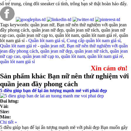
số trẻ trung, cùng đôi sneaker cá tính, trông bạn sẽ thật hoàn hảo đấy.
Tags keywords: quần jean nữ, Bạn nữ nên thử nghiệm với quần jean
đầy phong cách, quần jean nữ đẹp, quần jean nữ rách, quần jean nữ
cạp cao, quần jean nữ cạp to, quần lót nam, quần lót nam giá rẻ, quần
lót nam giá sỉ -
Quần lót nam giá sỉ
,
Cung cấp quần lót nam giá sỉ
,
Quần lót nam giá rẻ
-
quần jean nữ
,
Bạn nữ nên thử nghiệm với quần
jean đầy phong cách
,
quần jean nữ đẹp
,
quần jean nữ rách
,
quần jean
nữ cạp cao
,
quần jean nữ cạp to
,
quần lót nam
,
quần lót nam giá rẻ
,
quần lót nam giá sỉ
Xin cám ơn!
Sản phẩm khác Bạn nữ nên thử nghiệm với
quần jean đầy phong cách
5 điều giúp bạn để lại ấn tượng mạnh mẽ với phái đẹp
Đai lưng:
Vải:
Size:
Màu:
Chi tiết »
5 điều giúp bạn để lại ấn tượng mạnh mẽ với phái đẹp Bạn muốn gây