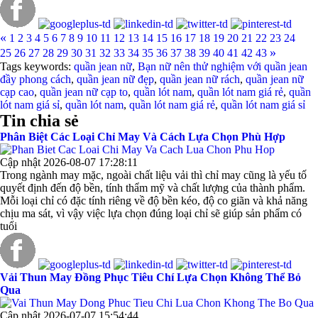
«
1
2
3
4
5
6
7
8
9
10
11
12
13
14
15
16
17
18
19
20
21
22
23
24
»
25
26
27
28
29
30
31
32
33
34
35
36
37
38
39
40
41
42
43
Tags keywords:
quần jean nữ
,
Bạn nữ nên thử nghiệm với quần jean
đầy phong cách
,
quần jean nữ đẹp
,
quần jean nữ rách
,
quần jean nữ
cạp cao
,
quần jean nữ cạp to
,
quần lót nam
,
quần lót nam giá rẻ
,
quần
lót nam giá sỉ
,
quần lót nam
,
quần lót nam giá rẻ
,
quần lót nam giá sỉ
Tin chia sẻ
Phân Biệt Các Loại Chỉ May Và Cách Lựa Chọn Phù Hợp
Cập nhật 2026-08-07 17:28:11
Trong ngành may mặc, ngoài chất liệu vải thì chỉ may cũng là yếu tố
quyết định đến độ bền, tính thẩm mỹ và chất lượng của thành phẩm.
Mỗi loại chỉ có đặc tính riêng về độ bền kéo, độ co giãn và khả năng
chịu ma sát, vì vậy việc lựa chọn đúng loại chỉ sẽ giúp sản phẩm có
tuổi
Vải Thun May Đồng Phục Tiêu Chí Lựa Chọn Không Thể Bỏ
Qua
Cập nhật 2026-07-07 15:54:44