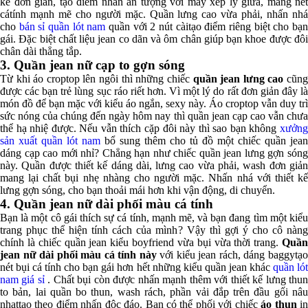
kế đơn giản, tạo điểm nhấn ấn tượng với may xếp ly giữa, mang nét
cátính mạnh mẽ cho người mặc. Quần lưng cao vừa phải, nhấn nhá
cho
bán sỉ quần lót nam
quần với 2 nút càitạo điểm riêng biệt cho bạ
gái. Đặc biệt chất liệu jean co dãn và ôm chân giúp bạn khoe được đôi
chân dài thẳng tắp.
3.
Quần jean nữ cạp to gợn sóng
Từ khi áo croptop lên ngôi thì những chiếc
quần jean lưng cao
cũn
được các bạn trẻ lùng sục ráo riết hơn. Vì một lý do rất đơn giản đây là
món đồ để bạn mặc với kiểu áo ngắn, sexy này. Áo croptop vẫn duy trì
sức nóng của chúng đến ngày hôm nay thì quần jean cạp cao vẫn chưa
thể hạ nhiệ được. Nếu vẫn thích cặp đôi này thì sao bạn không
xưởng
sản xuất quần lót nam
bổ sung thêm cho tủ đồ một chiếc quần jean
dáng cạp cao mới nhỉ? Chẳng hạn như chiếc quần jean lưng gợn sóng
này. Quần được thiết kế dáng dài, lưng cao vừa phải, wash đơn giản
mang lại chất bụi nhẹ nhàng cho người mặc. Nhấn nhá với thiết kế
lưng gợn sóng, cho bạn thoải mái hơn khi vận động, di chuyển.
4.
Quần jean nữ dài phối màu cá tính
Bạn là một cô gái thích sự cá tính, mạnh mẽ, và bạn đang tìm một kiểu
trang phục thể hiện tính cách của mình? Vậy thì gợi ý cho cô nàng
chính là chiếc quần jean kiểu boyfriend vừa bụi vừa thời trang.
Quần
jean nữ dài phối màu cá tính
này
với kiểu jean rách, dáng baggytạ
nét bụi cá tính cho bạn gái hơn hết những kiểu quần jean khác
quần ló
nam giá sỉ
. Chất bụi còn được nhấn mạnh thêm với thiết kế lưng thu
to bản, lai quần bo thun, wash rách, phần vải đắp trên đầu gối nâu
nhạttạo theo điểm nhấn độc đáo. Bạn có thể phối với chiếc
áo thun
i