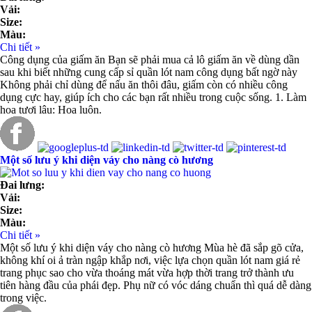
Vải:
Size:
Màu:
Chi tiết »
Công dụng của giấm ăn Bạn sẽ phải mua cả lô giấm ăn về dùng dần
sau khi biết những cung cấp sỉ quần lót nam công dụng bất ngờ này
Không phải chỉ dùng để nấu ăn thôi đâu, giấm còn có nhiều công
dụng cực hay, giúp ích cho các bạn rất nhiều trong cuộc sống. 1. Làm
hoa tươi lâu: Hoa luôn.
Một số lưu ý khi diện váy cho nàng cò hương
Đai lưng:
Vải:
Size:
Màu:
Chi tiết »
Một số lưu ý khi diện váy cho nàng cò hương Mùa hè đã sắp gõ cửa,
không khí oi ả tràn ngập khắp nơi, việc lựa chọn quần lót nam giá rẻ
trang phục sao cho vừa thoáng mát vừa hợp thời trang trở thành ưu
tiên hàng đầu của phái đẹp. Phụ nữ có vóc dáng chuẩn thì quá dễ dàng
trong việc.