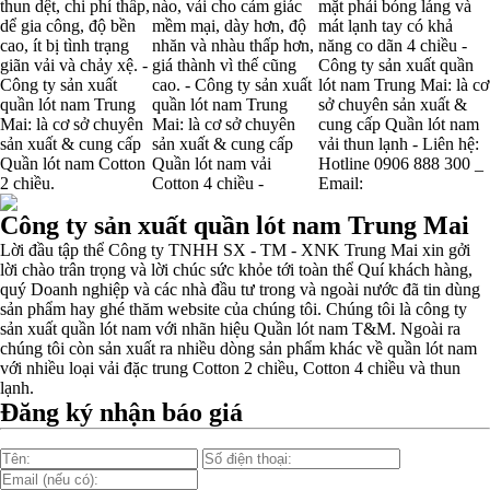
thun dệt, chi phí thấp,
nào, vải cho cảm giác
mặt phải bóng láng và
dể gia công, độ bền
mềm mại, dày hơn, độ
mát lạnh tay có khả
cao, ít bị tình trạng
nhăn và nhàu thấp hơn,
năng co dãn 4 chiều -
giãn vải và chảy xệ. -
giá thành vì thế cũng
Công ty sản xuất quần
Công ty sản xuất
cao. - Công ty sản xuất
lót nam Trung Mai: là cơ
quần lót nam Trung
quần lót nam Trung
sở chuyên sản xuất &
Mai: là cơ sở chuyên
Mai: là cơ sở chuyên
cung cấp Quần lót nam
sản xuất & cung cấp
sản xuất & cung cấp
vải thun lạnh - Liên hệ:
Quần lót nam Cotton
Quần lót nam vải
Hotline 0906 888 300 _
2 chiều.
Cotton 4 chiều -
Email:
Công ty sản xuất quần lót nam Trung Mai
Lời đầu tập thể Công ty TNHH SX - TM - XNK Trung Mai xin gởi
lời chào trân trọng và lời chúc sức khỏe tới toàn thể Quí khách hàng,
quý Doanh nghiệp và các nhà đầu tư trong và ngoài nước đã tin dùng
sản phẩm hay ghé thăm website của chúng tôi. Chúng tôi là công ty
sản xuất quần lót nam với nhãn hiệu Quần lót nam T&M. Ngoài ra
chúng tôi còn sản xuất ra nhiều dòng sản phẩm khác về quần lót nam
với nhiều loại vải đặc trung Cotton 2 chiều, Cotton 4 chiều và thun
lạnh.
Đăng ký nhận báo giá