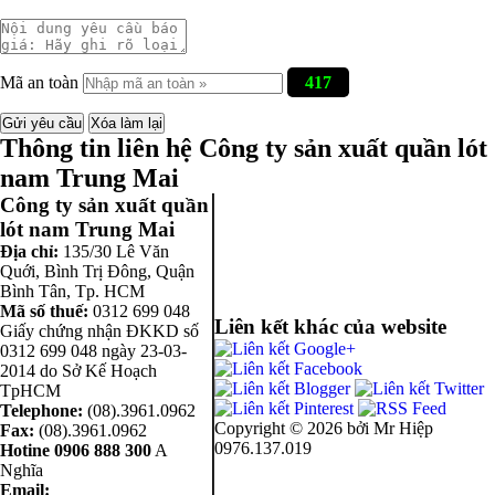
Mã an toàn
417
Thông tin liên hệ Công ty sản xuất quần lót
nam Trung Mai
Công ty sản xuất quần
lót nam Trung Mai
Địa chỉ:
135/30 Lê Văn
Quới, Bình Trị Đông
,
Quận
Bình Tân
,
Tp. HCM
Mã số thuế:
0312 699 048
Liên kết khác của website
Giấy chứng nhận ĐKKD số
0312 699 048 ngày 23-03-
2014 do Sở Kế Hoạch
TpHCM
Telephone:
(08).3961.0962
Copyright ©
2026 bởi Mr Hiệp
Fax:
(08).3961.0962
0976.137.019
Hotine
0906 888 300
A
Nghĩa
Email: