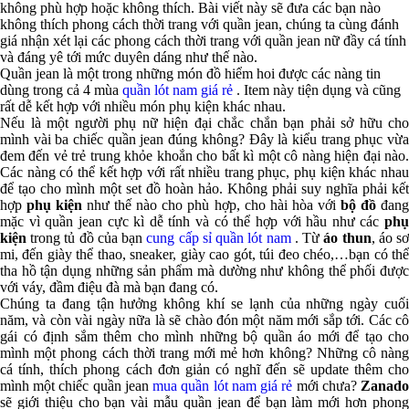
không phù hợp hoặc không thích. Bài viết này sẽ đưa các bạn nào
không thích phong cách thời trang với quần jean, chúng ta cùng đánh
giá nhận xét lại các phong cách thời trang với quần jean nữ đầy cá tính
và đáng yê tới mức duyên dáng như thế nào.
Quần jean là một trong những món đồ hiểm hoi được các nàng tin
dùng trong cả 4 mùa
quần lót nam giá rẻ
. Item này tiện dụng và cũng
rất dễ kết hợp với nhiều món phụ kiện khác nhau.
Nếu là một người phụ nữ hiện đại chắc chắn bạn phải sở hữu cho
mình vài ba chiếc quần jean đúng không? Đây là kiểu trang phục vừa
đem đến vẻ trẻ trung khỏe khoắn cho bất kì một cô nàng hiện đại nào.
Các nàng có thể kết hợp với rất nhiều trang phục, phụ kiện khác nhau
để tạo cho mình một set đồ hoàn hảo. Không phải suy nghĩa phải kết
hợp
phụ kiện
như thế nào cho phù hợp, cho hài hòa với
bộ đồ
đan
mặc vì quần jean cực kì dễ tính và có thể hợp với hầu như các
phụ
kiện
trong tủ đồ của bạn
cung cấp sỉ quần lót nam
. Từ
áo thun
, áo s
mi, đến giày thể thao, sneaker, giày cao gót, túi đeo chéo,…bạn có thể
tha hồ tận dụng những sản phẩm mà dường như không thể phối được
với váy, đầm điệu đà mà bạn đang có.
Chúng ta đang tận hưởng không khí se lạnh của những ngày cuối
năm, và còn vài ngày nữa là sẽ chào đón một năm mới sắp tới. Các cô
gái có định sắm thêm cho mình những bộ quần áo mới để tạo cho
mình một phong cách thời trang mới mẻ hơn không? Những cô nàng
cá tính, thích phong cách đơn giản có nghĩ đến sẽ update thêm cho
mình một chiếc quần jean
mua quần lót nam giá rẻ
mới chưa?
Zanad
sẽ giới thiệu cho bạn vài mẫu quần jean để bạn làm mới hơn phong