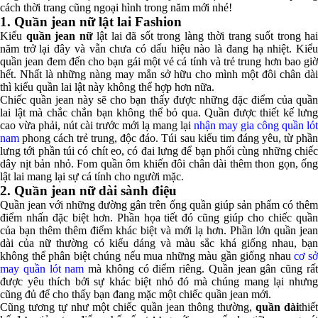
cách thời trang cũng ngoại hình trong năm mới nhé!
1.
Quần jean nữ lật lai Fashion
Kiểu
quần jean nữ
lật lai đã sốt trong làng thời trang suốt trong hai
năm trở lại đây và vẫn chưa có dấu hiệu nào là đang hạ nhiệt. Kiểu
quần jean đem đến cho bạn gái một vẻ cá tính và trẻ trung hơn bao giờ
hết. Nhất là những nàng may mắn sở hữu cho mình một đôi chân dài
thì kiểu quần lai lật này không thể hợp hơn nữa.
Chiếc quần jean này sẽ cho bạn thấy được những đặc điểm của quần
lai lật mà chắc chắn bạn không thể bỏ qua. Quần được thiết kế lưng
cao vừa phải, nút cài trước mới lạ mang lại
nhận may gia công quần lót
nam
phong cách trẻ trung, độc đáo. Túi sau kiểu tim đáng yêu, từ phần
lưng tới phần túi có chít eo, có đai lưng để bạn phối cùng những chiếc
dây nịt bản nhỏ. Fom quần ôm khiến đôi chân dài thêm thon gọn, ống
lật lai mang lại sự cá tính cho người mặc.
2.
Quần jean nữ dài sành điệu
Quần jean với những đường gân trên ống quần giúp sản phẩm có thêm
điểm nhấn đặc biệt hơn. Phần họa tiết đó cũng giúp cho chiếc quần
của bạn thêm thêm điểm khác biệt và mới lạ hơn. Phần lớn quần jean
dài của nữ thường có kiểu dáng và màu sắc khá giống nhau, bạn
không thể phân biệt chúng nếu mua những màu gần giống nhau
cơ s
may quần lót nam
mà không có điểm riêng. Quần jean gân cũng rấ
được yêu thích bởi sự khác biệt nhỏ đó mà chúng mang lại nhưng
cũng đủ để cho thấy bạn đang mặc một chiếc quần jean mới.
Cũng tương tự như một chiếc quần jean thông thường,
quần dài
thiế