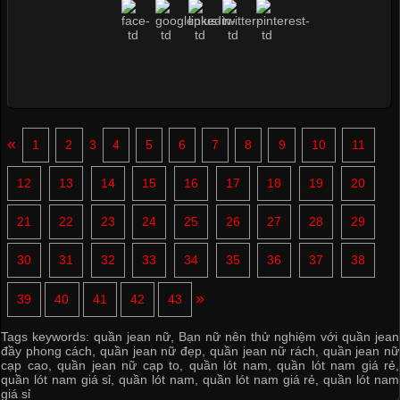
«
1
2
3
4
5
6
7
8
9
10
11
12
13
14
15
16
17
18
19
20
21
22
23
24
25
26
27
28
29
30
31
32
33
34
35
36
37
38
»
39
40
41
42
43
Tags keywords:
quần jean nữ
,
Bạn nữ nên thử nghiệm với quần jean
đầy phong cách
,
quần jean nữ đẹp
,
quần jean nữ rách
,
quần jean nữ
cạp cao
,
quần jean nữ cạp to
,
quần lót nam
,
quần lót nam giá rẻ
,
quần lót nam giá sỉ
,
quần lót nam
,
quần lót nam giá rẻ
,
quần lót nam
giá sỉ