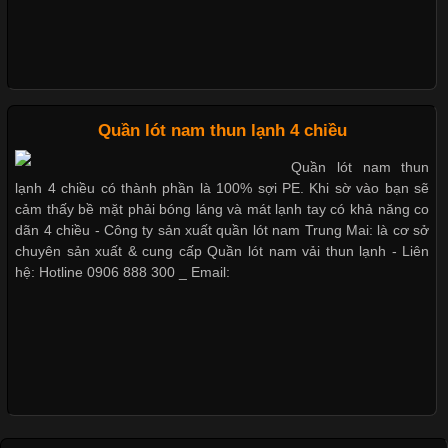
Dễ chịu hơn với quần lót nam giá rẻ vải Cotton 4 chiều
Những Loại Vải Thun Thông Dụng Và Đặc Điểm Nổi Bật
Cập nhật 2026-05-20 14:58:56
Quần lót nam thun lạnh 4 chiều
Vải thun là một trong những chất liệu được sử dụng rộng rãi
Quần lót nam thun
nhất trong ngành thời trang nhờ đặc tính co giãn, mềm mại và
lạnh 4 chiều có thành phần là 100% sợi PE. Khi sờ vào bạn sẽ
thoải mái khi mặc. Từ áo thun, đồ thể thao cho đến đồ lót nam,
cảm thấy bề mặt phải bóng láng và mát lạnh tay có khả năng co
vải thun luôn đóng vai trò quan trọng trong quá trình sản xuất.
dãn 4 chiều - Công ty sản xuất quần lót nam Trung Mai: là cơ sở
Hiện nay, nhu cầu tìm kiếm quần lót nam giá
chuyên sản xuất & cung cấp Quần lót nam vải thun lạnh - Liên
hệ: Hotline 0906 888 300 _ Email:
Xu Hướng Form Áo Thun Phổ Biến Trong Ngành May Mặc
Cập nhật 2026-05-09 15:58:23
Các Form Áo Thun Phổ Biến Hiện Nay Và Xu Hướng Trong