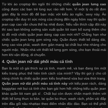
Từ khi áo croptop lên ngôi thì những chiếc
quần jean lưng cao
cũng được các bạn trẻ lùng sục ráo riết hơn. Vì một lý do rất đơn
giản đây là món đồ để bạn mặc với kiểu áo ngắn, sexy này. Áo
croptop vẫn duy trì sức nóng của chúng đến ngày hôm nay thì quần
jean cạp cao vẫn chưa thể hạ nhiệ được. Nếu vẫn thích cặp đôi này
thì sao bạn không
xưởng sản xuất quần lót nam
bổ sung thêm cho
tủ đồ một chiếc quần jean dáng cạp cao mới nhỉ? Chẳng hạn như
chiếc quần jean lưng gợn sóng này. Quần được thiết kế dáng dài,
lưng cao vừa phải, wash đơn giản mang lại chất bụi nhẹ nhàng cho
người mặc. Nhấn nhá với thiết kế lưng gợn sóng, cho bạn thoải mái
hơn khi vận động, di chuyển.
4.
Quần jean nữ dài phối màu cá tính
Bạn là một cô gái thích sự cá tính, mạnh mẽ, và bạn đang tìm một
kiểu trang phục thể hiện tính cách của mình? Vậy thì gợi ý cho cô
nàng chính là chiếc quần jean kiểu boyfriend vừa bụi vừa thời trang.
Quần jean nữ dài phối màu cá tính
này
với kiểu jean rách, dáng
baggytạo nét bụi cá tính cho bạn gái hơn hết những kiểu quần jean
khác
quần lót nam giá sỉ
. Chất bụi còn được nhấn mạnh thêm với
thiết kế lưng thun to bản, lai quần bo thun, wash rách, phần vải đắp
trên đầu gối nâu nhạttạo theo điểm nhấn độc đáo. Bạn có thể phối