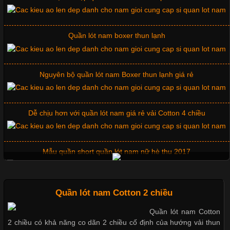
Quần lót nam boxer thun lạnh
Những Mẫu Áo Thun Đồng Phục Công Ty Được Ưa
Chuộng Hiện Nay
Nguyên bộ quần lót nam Boxer thun lạnh giá rẻ
Cập nhật 2026-06-01 14:23:34
Dễ chịu hơn với quần lót nam giá rẻ vải Cotton 4 chiều
Trong môi trường kinh doanh hiện đại, việc xây dựng hình ảnh
chuyên nghiệp đóng vai trò quan trọng đối với sự phát triển của
doanh nghiệp. Một trong những giải pháp hiệu quả được nhiều
Mẫu quần short quần lót nam nữ hè thu 2017
đơn vị lựa chọn hiện nay là sử dụng áo thun đồng phục công ty.
Không chỉ giúp tạo sự đồng bộ, áo thun
Thị hiều quần lót nam bơi lội nam và nữ 2017
Quần lót nam Cotton 2 chiều
Quần lót nam Cotton
Chất Liệu Lycra Có Gì Đặc Biệt Trong Ngành Thời Trang?
2 chiều có khả năng co dãn 2 chiều cố định của hướng vải thun
Xu hướng thời trang trẻ và quần lót nam giá sỉ