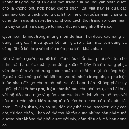
không thay đổi do quan điểm thời trang của họ, nguyên nhân được
cho là không phù hợp hoặc không thích. Bài viết này sẽ đưa các
bạn nào không thích phong cách thời trang với quần jean, chúng ta
cùng đánh giá nhận xét lại các phong cách thời trang với quần jean
nữ đầy cá tính và đáng yê tới mức duyên dáng như thế nào.
Quần jean là một trong những món đồ hiểm hoi được các nàng tin
dùng trong cả 4 mùa
quần lót nam giá rẻ
. Item này tiện dụng và
cũng rất dễ kết hợp với nhiều món phụ kiện khác nhau.
Nếu là một người phụ nữ hiện đại chắc chắn bạn phải sở hữu cho
mình vài ba chiếc quần jean đúng không? Đây là kiểu trang phục
vừa đem đến vẻ trẻ trung khỏe khoắn cho bất kì một cô nàng hiện
đại nào. Các nàng có thể kết hợp với rất nhiều trang phục, phụ kiện
khác nhau để tạo cho mình một set đồ hoàn hảo. Không phải suy
nghĩa phải kết hợp
phụ kiện
như thế nào cho phù hợp, cho hài hòa
với
bộ đồ
đang mặc vì quần jean cực kì dễ tính và có thể hợp với
hầu như các
phụ kiện
trong tủ đồ của bạn
cung cấp sỉ quần lót
nam
. Từ
áo thun
, áo sơ mi, đến giày thể thao, sneaker, giày cao
gót, túi đeo chéo,…bạn có thể tha hồ tận dụng những sản phẩm mà
dường như không thể phối được với váy, đầm điệu đà mà bạn đang
có.