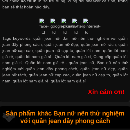
với chiếc
áo thun
in số trẻ trung, cùng đôi sneaker cá tính, trông
bạn sẽ thật hoàn hảo đấy.
Tags keywords: quần jean nữ, Bạn nữ nên thử nghiệm với quần
jean đầy phong cách, quần jean nữ đẹp, quần jean nữ rách, quần
jean nữ cạp cao, quần jean nữ cạp to, quần lót nam, quần lót nam
giá rẻ, quần lót nam giá sỉ -
Quần lót nam giá sỉ
,
Cung cấp quần lót
nam giá sỉ
,
Quần lót nam giá rẻ
-
quần jean nữ
,
Bạn nữ nên thử
nghiệm với quần jean đầy phong cách
,
quần jean nữ đẹp
,
quần
jean nữ rách
,
quần jean nữ cạp cao
,
quần jean nữ cạp to
,
quần lót
nam
,
quần lót nam giá rẻ
,
quần lót nam giá sỉ
Xin cám ơn!
Sản phẩm khác Bạn nữ nên thử nghiệm
với quần jean đầy phong cách