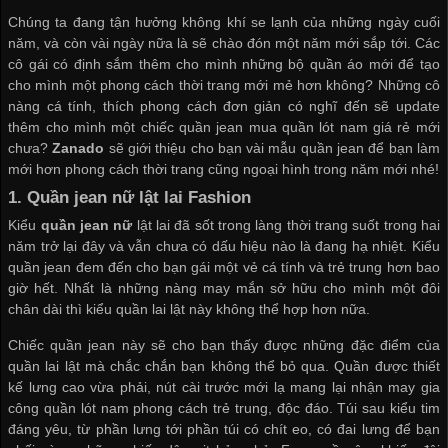
Chúng ta đang tận hưởng không khí se lạnh của những ngày cuối
năm, và còn vài ngày nữa là sẽ chào đón một năm mới sắp tới. Các
cô gái có định sắm thêm cho mình những bộ quần áo mới để tạo
cho mình một phong cách thời trang mới mẻ hơn không? Những cô
nàng cá tính, thích phong cách đơn giản có nghĩ đến sẽ update
thêm cho mình một chiếc quần jean
mua quần lót nam giá rẻ
mới
chưa?
Zanado
sẽ giới thiệu cho bạn vài mẫu quần jean để bạn làm
mới hơn phong cách thời trang cũng ngoại hình trong năm mới nhé!
1.
Quần jean nữ lật lai Fashion
Kiểu
quần jean nữ
lật lai đã sốt trong làng thời trang suốt trong hai
năm trở lại đây và vẫn chưa có dấu hiệu nào là đang hạ nhiệt. Kiểu
quần jean đem đến cho bạn gái một vẻ cá tính và trẻ trung hơn bao
giờ hết. Nhất là những nàng may mắn sở hữu cho mình một đôi
chân dài thì kiểu quần lai lật này không thể hợp hơn nữa.
Chiếc quần jean này sẽ cho bạn thấy được những đặc điểm của
quần lai lật mà chắc chắn bạn không thể bỏ qua. Quần được thiết
kế lưng cao vừa phải, nút cài trước mới lạ mang lại
nhận may gia
công quần lót nam
phong cách trẻ trung, độc đáo. Túi sau kiểu tim
đáng yêu, từ phần lưng tới phần túi có chít eo, có đai lưng để bạn