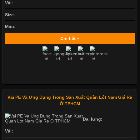
Vải:
Size:
Màu:
Chi tiết »
Vải PE Và Ứng Dụng Trong Sản Xuất Quần Lót Nam Giá Rẻ
Ở TPHCM
Đai lưng:
Vải: