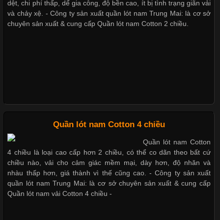
dệt, chi phí thấp, dể gia công, độ bền cao, ít bị tình trạng giãn vải
Cập nhật 2026-05-27 17:03:46
và chảy xệ. - Công ty sản xuất quần lót nam Trung Mai: là cơ sở
chuyên sản xuất & cung cấp Quần lót nam Cotton 2 chiều.
Vải Lycra Là Gì? Chất Liệu Co Giãn Được Ưa Chuộng Trong
Giặt và bảo quản quần lót nam đúng cách
Ngành May Mặc Trong ngành thời trang hiện đại, các loại vải có
khả năng co giãn tốt ngày càng được ưa chuộng nhằm mang lại
cảm giác thoải mái cho người mặc. Trong đó, vải Lycra là một
trong những chất liệu nổi bật nhờ độ đàn hồi cao,
Mẫu quần lót nam giá rẻ sốt hè 2017
Những mẩu quần lót nam thông dụng hiện nay
Chất Liệu Bamboo Xu Hướng Mới Trong Ngành Thời Trang
Quần lót nam Cotton 4 chiều
Bộ sưu tập quần lót nam Boxer TpHCM
Quần lót nam Cotton
Cập nhật 2026-05-21 14:59:25
4 chiều là loại cao cấp hơn 2 chiều, có thể co dãn theo bất cứ
Trong những năm gần đây, vải Bamboo đang trở thành một
chiều nào, vải cho cảm giác mềm mại, dày hơn, độ nhăn và
trong những chất liệu được yêu thích trong ngành thời trang
nhàu thấp hơn, giá thành vì thế cũng cao. - Công ty sản xuất
Quần lót nam boxer thun lạnh
nhờ đặc tính mềm mại, thoáng khí và thân thiện với môi trường.
quần lót nam Trung Mai: là cơ sở chuyên sản xuất & cung cấp
Không chỉ được ứng dụng trong quần áo thường ngày, loại vải
Quần lót nam vải Cotton 4 chiều -
này còn xuất hiện nhiều trong các sản phẩm đồ lót
Nguyên bộ quần lót nam Boxer thun lạnh giá rẻ