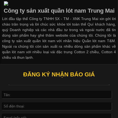
Ngành May Mặc Áo thun là một trong những trang phục quen
thuộc và được sử dụng phổ biến nhất hiện nay. Không chỉ đa
Công ty sản xuất quần lót nam Trung Mai
dạng về màu sắc hay chất liệu, áo thun còn có nhiều form dáng
Lời đầu tập thể Công ty TNHH SX - TM - XNK Trung Mai xin gởi lời
khác nhau để phù hợp với từng phong cách thời trang và nhu
chào trân trọng và lời chúc sức khỏe tới toàn thể Quí khách hàng,
cầu
quý Doanh nghiệp và các nhà đầu tư trong và ngoài nước đã tin
dùng sản phẩm hay ghé thăm website của chúng tôi. Chúng tôi là
công ty sản xuất quần lót nam với nhãn hiệu Quần lót nam T&M.
Ngoài ra chúng tôi còn sản xuất ra nhiều dòng sản phẩm khác về
quần lót nam với nhiều loại vải đặc trung Cotton 2 chiều, Cotton 4
Khám Phá Áo Phông Trang Phục Phổ Biến Nhất Hiện Nay
chiều và thun lạnh.
Cập nhật 2026-04-24 17:24:50
ĐĂNG KÝ NHẬN BÁO GIÁ
Áo phông là một trong những trang phục phổ biến nhất trong
đời sống hiện đại nhờ sự tiện lợi, thoải mái và dễ phối đồ.
Không chỉ xuất hiện trong thời trang thường ngày, áo phông còn
được ứng dụng rộng rãi trong ngành sản xuất may mặc, đặc
biệt là các sản phẩm từ vải thun. Hiện nay,