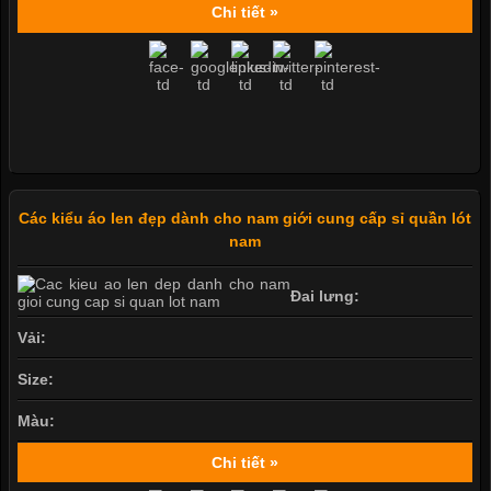
Chi tiết »
Các kiểu áo len đẹp dành cho nam giới cung cấp sỉ quần lót
nam
Đai lưng:
Vải:
Size:
Màu:
Chi tiết »