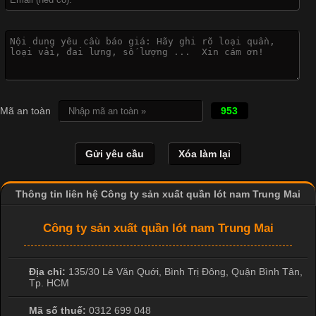
Công Nghệ In Chuyển Nhiệt Trong Ngành Thời Trang Hiện
Đại
Cập nhật 2026-04-21 15:41:03
In Chuyển Nhiệt Là Gì? Công Nghệ In Hiện Đại Trong Ngành
Mã an toàn
953
May Mặc Trong ngành in ấn và thời trang, in chuyển nhiệt đang
là một trong những công nghệ phổ biến nhờ khả năng tạo ra
hình ảnh sắc nét và bền màu. Đặc biệt, kỹ thuật này được ứng
dụng rộng rãi trong sản xuất áo thun, đồ thể thao
Thông tin liên hệ Công ty sản xuất quần lót nam Trung Mai
Công ty sản xuất quần lót nam Trung Mai
Địa chỉ:
135/30 Lê Văn Quới, Bình Trị Đông
,
Quận Bình Tân
,
Tp. HCM
Mã số thuế:
0312 699 048