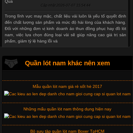
Cập nhật 2026-07-07 15:54:44
Thị hiều quần lót nam bơi lội nam và nữ 2017
Trong lĩnh vực may mặc, chất liệu vải luôn là yếu tố quyết định
đến chất lượng sản phẩm và mức độ hài lòng của khách hàng.
Đối với những đơn vị kinh doanh áo thun đồng phục hay đồ lót
nam, việc lựa chọn đúng loại vải sẽ giúp nâng cao giá trị sản
Xu hướng thời trang trẻ và quần lót nam giá sỉ
phẩm, giảm tỷ lệ hàng lỗi và
Giặt và bảo quản quần lót nam đúng cách
Quần lót nam khác nên xem
Tìm Hiểu Các Kiểu Cổ Áo Thun Được Ưa Chuộng Trong
Ngành Thời Trang
Mẫu quần lót nam giá rẻ sốt hè 2017
Cập nhật 2026-06-01 16:20:50
Những mẩu quần lót nam thông dụng hiện nay
Áo thun là một trong những trang phục phổ biến nhất hiện nay
nhờ tính tiện dụng, dễ phối đồ và phù hợp với nhiều đối tượng.
Bên cạnh chất liệu và kiểu dáng, phần cổ áo cũng là yếu tố
quan trọng tạo nên phong cách riêng cho từng sản phẩm. Mỗi
Bộ sưu tập quần lót nam Boxer TpHCM
loại cổ áo sẽ mang đến một vẻ đẹp khác