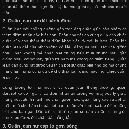
phối cùng những chiếc dây nịt bản nhỏ. Fom quần ôm khiến đôi
chân dài thêm thon gọn, ống lật lai mang lại sự cá tính cho người
mặc.
2.
Quần jean nữ dài sành điệu
Quần jean với những đường gân trên ống quần giúp sản phẩm có
thêm điểm nhấn đặc biệt hơn. Phần họa tiết đó cũng giúp cho chiếc
quần của bạn thêm thêm điểm khác biệt và mới lạ hơn. Phần lớn
quần jean dài của nữ thường có kiểu dáng và màu sắc khá giống
nhau, bạn không thể phân biệt chúng nếu mua những màu gần
giống nhau
cơ sở may quần lót nam
mà không có điểm riêng. Quần
jean gân cũng rất được yêu thích bởi sự khác biệt nhỏ đó mà chúng
mang lại nhưng cũng đủ để cho thấy bạn đang mặc một chiếc quần
jean mới.
Cũng tương tự như một chiếc quần jean thông thường,
quần
dài
thiết kế đơn giản, tạo điểm nhấn ấn tượng với may xếp ly giữa,
mang nét cátính mạnh mẽ cho người mặc. Quần lưng cao vừa phải,
nhấn nhá cho
bán sỉ quần lót nam
quần với 2 nút càitạo điểm riêng
biệt cho bạn gái. Đặc biệt chất liệu jean co dãn và ôm chân giúp
bạn khoe được đôi chân dài thẳng tắp.
3.
Quần jean nữ cạp to gợn sóng