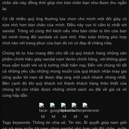
chân dài này, đồng thời giúp cho bàn chân bạn như được thu ngắn
lại.
Có rất nhiều quý ông thường lựa chọn cho mình một đôi giày có
size nhỏ hơn bàn chân của mình. Điều này cực kì cấm kị nhất với
sandal. Trông vô cùng thô kệch nếu như bàn chân to lớn của bạn
bó mình trong đôi sandals có size nhỏ. Hàn toàn không phù hợp
chút nào với trang phục của bạn dù nó có đẹp đi chăng nữa.
Chúng tôi tự hào mang đến cho tất cả quý khách hàng những sản
phẩm chính hiệu giày sandal nam Vento chính hãng, với không gian
mua sắm tuyệt vời và lý tưởng nhất hiện nay. Đến với chúng tôi tất
cả những yêu cầu những mong muốn của quý khách
nhận may gia
công quần lót nam
sẽ được đáp ứng một cách nhanh chóng nhất.
Bên cạnh đó khi quý khách trở thành khách hàng thân thiết của
chúng tôi còn nhận được những chính sách ưu đãi về giá cả vô
cùng hấp dẫn.
Tags keywords: Thông tin chia sẻ, Tin tức, Bí quyết giúp nam giới
cơ sở may quần lót nam chọn sandal phù hợp với đôi chân, quần