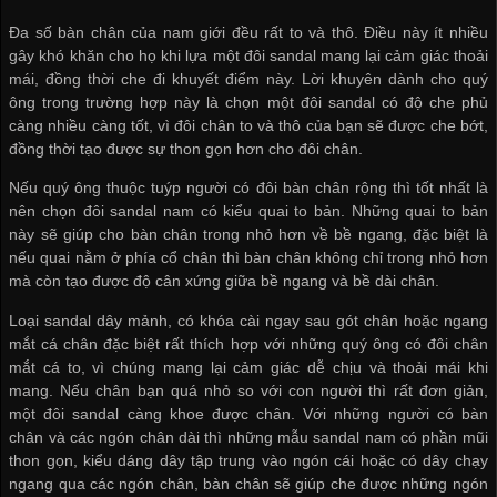
Đa số bàn chân của nam giới đều rất to và thô. Điều này ít nhiều
gây khó khăn cho họ khi lựa một đôi sandal mang lại cảm giác thoải
mái, đồng thời che đi khuyết điểm này. Lời khuyên dành cho quý
ông trong trường hợp này là chọn một đôi sandal có độ che phủ
càng nhiều càng tốt, vì đôi chân to và thô của bạn sẽ được che bớt,
đồng thời tạo được sự thon gọn hơn cho đôi chân.
Nếu quý ông thuộc tuýp người có đôi bàn chân rộng thì tốt nhất là
nên chọn đôi sandal nam có kiểu quai to bản. Những quai to bản
này sẽ giúp cho bàn chân trong nhỏ hơn về bề ngang, đặc biệt là
nếu quai nằm ở phía cổ chân thì bàn chân không chỉ trong nhỏ hơn
mà còn tạo được độ cân xứng giữa bề ngang và bề dài chân.
Loại sandal dây mảnh, có khóa cài ngay sau gót chân hoặc ngang
mắt cá chân đặc biệt rất thích hợp với những quý ông có đôi chân
mắt cá to, vì chúng mang lại cảm giác dễ chịu và thoải mái khi
mang. Nếu chân bạn quá nhỏ so với con người thì rất đơn giản,
một đôi sandal càng khoe được chân. Với những người có bàn
chân và các ngón chân dài thì những mẫu sandal nam có phần mũi
thon gọn, kiểu dáng dây tập trung vào ngón cái hoặc có dây chạy
ngang qua các ngón chân, bàn chân sẽ giúp che được những ngón