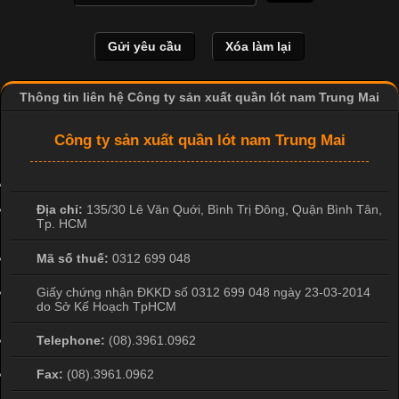
May Mặc Trong ngành in ấn và thời trang, in chuyển nhiệt đang
là một trong những công nghệ phổ biến nhờ khả năng tạo ra
hình ảnh sắc nét và bền màu. Đặc biệt, kỹ thuật này được ứng
dụng rộng rãi trong sản xuất áo thun, đồ thể thao
Thông tin liên hệ Công ty sản xuất quần lót nam Trung Mai
Công ty sản xuất quần lót nam Trung Mai
Địa chỉ:
135/30 Lê Văn Quới, Bình Trị Đông
,
Quận Bình Tân
,
Tp. HCM
Mã số thuế:
0312 699 048
Giấy chứng nhận ĐKKD số 0312 699 048 ngày 23-03-2014
do Sở Kế Hoạch TpHCM
Telephone:
(08).3961.0962
Fax:
(08).3961.0962