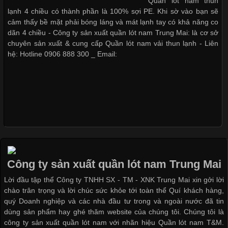
Quần lót nam thun
nhất trong ngành thời trang nhờ đặc tính co giãn, mềm mại và
lạnh 4 chiều có thành phần là 100% sợi PE. Khi sờ vào bạn sẽ
thoải mái khi mặc. Từ áo thun, đồ thể thao cho đến đồ lót nam,
cảm thấy bề mặt phải bóng láng và mát lạnh tay có khả năng co
vải thun luôn đóng vai trò quan trọng trong quá trình sản xuất.
dãn 4 chiều - Công ty sản xuất quần lót nam Trung Mai: là cơ sở
Hiện nay, nhu cầu tìm kiếm quần lót nam giá
chuyên sản xuất & cung cấp Quần lót nam vải thun lạnh - Liên
hệ: Hotline 0906 888 300 _ Email:
Xu Hướng Form Áo Thun Phổ Biến Trong Ngành May Mặc
Cập nhật 2026-05-09 15:58:23
Các Form Áo Thun Phổ Biến Hiện Nay Và Xu Hướng Trong
Ngành May Mặc Áo thun là một trong những trang phục quen
thuộc và được sử dụng phổ biến nhất hiện nay. Không chỉ đa
Công ty sản xuất quần lót nam Trung Mai
dạng về màu sắc hay chất liệu, áo thun còn có nhiều form dáng
Lời đầu tập thể Công ty TNHH SX - TM - XNK Trung Mai xin gởi lời
khác nhau để phù hợp với từng phong cách thời trang và nhu
chào trân trọng và lời chúc sức khỏe tới toàn thể Quí khách hàng,
cầu
quý Doanh nghiệp và các nhà đầu tư trong và ngoài nước đã tin
dùng sản phẩm hay ghé thăm website của chúng tôi. Chúng tôi là
công ty sản xuất quần lót nam với nhãn hiệu Quần lót nam T&M.