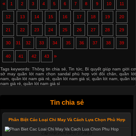
«
1
2
3
4
5
6
7
8
9
10
11
12
13
14
15
16
17
18
19
20
21
22
23
24
25
26
27
28
29
30
31
32
33
34
35
36
37
38
39
»
40
41
42
43
Tags keywords:
Thông tin chia sẻ
,
Tin tức
,
Bí quyết giúp nam giới cơ
sở may quần lót nam chọn sandal phù hợp với đôi chân
,
quần lót
nam
,
quần lót nam giá rẻ
,
quần lót nam giá sỉ
,
quần lót nam
,
quần lót
nam giá rẻ
,
quần lót nam giá sỉ
Tin chia sẻ
Phân Biệt Các Loại Chỉ May Và Cách Lựa Chọn Phù Hợp
Cập nhật 2026-08-07 17:28:11