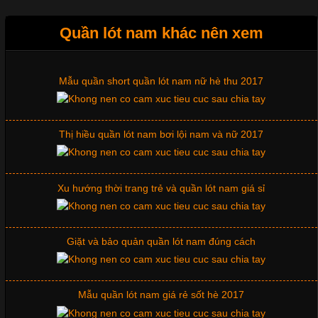
Quần lót nam khác nên xem
Tìm Hiểu Các Kiểu Cổ Áo Thun Được Ưa Chuộng Trong
Ngành Thời Trang
Mẫu quần short quần lót nam nữ hè thu 2017
Cập nhật 2026-06-01 16:20:50
Thị hiều quần lót nam bơi lội nam và nữ 2017
Áo thun là một trong những trang phục phổ biến nhất hiện nay
nhờ tính tiện dụng, dễ phối đồ và phù hợp với nhiều đối tượng.
Bên cạnh chất liệu và kiểu dáng, phần cổ áo cũng là yếu tố
quan trọng tạo nên phong cách riêng cho từng sản phẩm. Mỗi
Xu hướng thời trang trẻ và quần lót nam giá sỉ
loại cổ áo sẽ mang đến một vẻ đẹp khác
Giặt và bảo quản quần lót nam đúng cách
Những Mẫu Áo Thun Đồng Phục Công Ty Được Ưa
Chuộng Hiện Nay
Mẫu quần lót nam giá rẻ sốt hè 2017