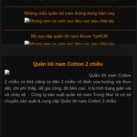
Cập nhật 2026-06-01 14:23:34
Những mẩu quần lót nam thông dụng hiện nay
Trong môi trường kinh doanh hiện đại, việc xây dựng hình ảnh
chuyên nghiệp đóng vai trò quan trọng đối với sự phát triển của
doanh nghiệp. Một trong những giải pháp hiệu quả được nhiều
Bộ sưu tập quần lót nam Boxer TpHCM
đơn vị lựa chọn hiện nay là sử dụng áo thun đồng phục công ty.
Không chỉ giúp tạo sự đồng bộ, áo thun
Quần lót nam boxer thun lạnh
Quần lót nam Cotton 2 chiều
Quần lót nam Cotton
Chất Liệu Lycra Có Gì Đặc Biệt Trong Ngành Thời Trang?
2 chiều có khả năng co dãn 2 chiều cố định của hướng vải thun
Nguyên bộ quần lót nam Boxer thun lạnh giá rẻ
dệt, chi phí thấp, dể gia công, độ bền cao, ít bị tình trạng giãn vải
Cập nhật 2026-05-27 17:03:46
và chảy xệ. - Công ty sản xuất quần lót nam Trung Mai: là cơ sở
chuyên sản xuất & cung cấp Quần lót nam Cotton 2 chiều.
Vải Lycra Là Gì? Chất Liệu Co Giãn Được Ưa Chuộng Trong
Dễ chịu hơn với quần lót nam giá rẻ vải Cotton 4 chiều
Ngành May Mặc Trong ngành thời trang hiện đại, các loại vải có
khả năng co giãn tốt ngày càng được ưa chuộng nhằm mang lại
cảm giác thoải mái cho người mặc. Trong đó, vải Lycra là một
trong những chất liệu nổi bật nhờ độ đàn hồi cao,