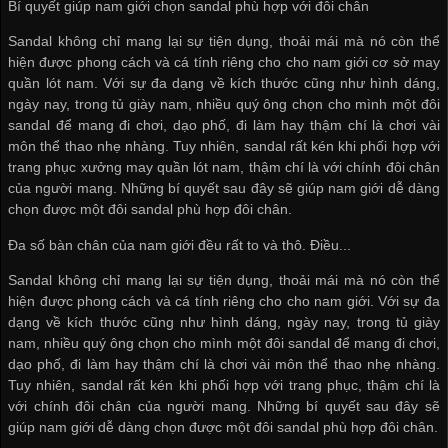
Bí quyết giúp nam giới chọn sandal phù hợp với đôi chân
Sandal không chỉ mang lại sự tiện dụng, thoải mái mà nó còn thể
hiện được phong cách và cá tính riêng cho cho nam giới
cơ sở may
quần lót nam
. Với sự đa dạng về kích thước cũng như hình dáng,
ngày nay, trong tủ giày nam, nhiều quý ông chọn cho mình một đôi
sandal để mang đi chơi, dạo phố, đi làm hay thậm chí là chơi vài
môn thể thao nhẹ nhàng. Tuy nhiên, sandal rất kén khi phối hợp với
trang phục
xưởng may quần lót nam
, thậm chí là với chính đôi chân
của người mang. Những bí quyết sau đây sẽ giúp nam giới dễ dàng
chọn được một đôi sandal phù hợp đôi chân.
Đa số bàn chân của nam giới đều rất to và thô. Điều...
Sandal không chỉ mang lại sự tiện dụng, thoải mái mà nó còn thể
hiện được phong cách và cá tính riêng cho cho nam giới. Với sự đa
dạng về kích thước cũng như hình dáng, ngày nay, trong tủ giày
nam, nhiều quý ông chọn cho mình một đôi sandal để mang đi chơi,
dạo phố, đi làm hay thậm chí là chơi vài môn thể thao nhẹ nhàng.
Tuy nhiên, sandal rất kén khi phối hợp với trang phục, thậm chí là
với chính đôi chân của người mang. Những bí quyết sau đây sẽ
giúp nam giới dễ dàng chọn được một đôi sandal phù hợp đôi chân.