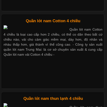
Chất Liệu Bamboo Xu Hướng Mới Trong Ngành Thời Trang
Quần lót nam Cotton 4 chiều
Quần lót nam Cotton
Cập nhật 2026-05-21 14:59:25
4 chiều là loại cao cấp hơn 2 chiều, có thể co dãn theo bất cứ
Trong những năm gần đây, vải Bamboo đang trở thành một
chiều nào, vải cho cảm giác mềm mại, dày hơn, độ nhăn và
trong những chất liệu được yêu thích trong ngành thời trang
nhàu thấp hơn, giá thành vì thế cũng cao. - Công ty sản xuất
nhờ đặc tính mềm mại, thoáng khí và thân thiện với môi trường.
quần lót nam Trung Mai: là cơ sở chuyên sản xuất & cung cấp
Không chỉ được ứng dụng trong quần áo thường ngày, loại vải
Quần lót nam vải Cotton 4 chiều -
này còn xuất hiện nhiều trong các sản phẩm đồ lót
Những Loại Vải Thun Thông Dụng Và Đặc Điểm Nổi Bật
Cập nhật 2026-05-20 14:58:56
Quần lót nam thun lạnh 4 chiều
Vải thun là một trong những chất liệu được sử dụng rộng rãi