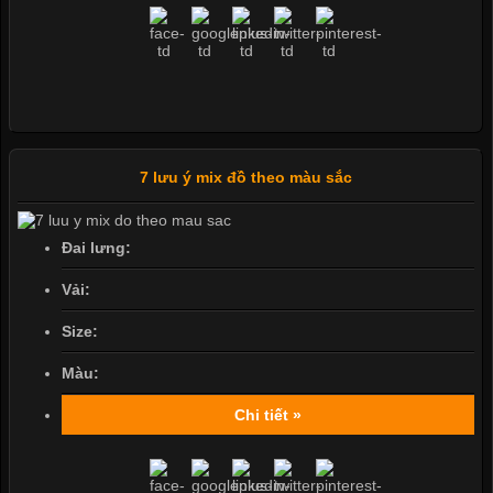
7 lưu ý mix đồ theo màu sắc
Đai lưng:
Vải:
Size:
Màu:
Chi tiết »