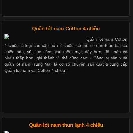
Chất Liệu Bamboo Xu Hướng Mới Trong Ngành Thời Trang
Quần lót nam Cotton 4 chiều
Cập nhật 2026-05-21 14:59:25
Quần lót nam Cotton
Trong những năm gần đây, vải Bamboo đang trở thành một
4 chiều là loại cao cấp hơn 2 chiều, có thể co dãn theo bất cứ
trong những chất liệu được yêu thích trong ngành thời trang
chiều nào, vải cho cảm giác mềm mại, dày hơn, độ nhăn và
nhờ đặc tính mềm mại, thoáng khí và thân thiện với môi trường.
nhàu thấp hơn, giá thành vì thế cũng cao. - Công ty sản xuất
Không chỉ được ứng dụng trong quần áo thường ngày, loại vải
quần lót nam Trung Mai: là cơ sở chuyên sản xuất & cung cấp
này còn xuất hiện nhiều trong các sản phẩm đồ lót
Quần lót nam vải Cotton 4 chiều -
Những Loại Vải Thun Thông Dụng Và Đặc Điểm Nổi Bật
Cập nhật 2026-05-20 14:58:56
Quần lót nam thun lạnh 4 chiều
Vải thun là một trong những chất liệu được sử dụng rộng rãi
nhất trong ngành thời trang nhờ đặc tính co giãn, mềm mại và