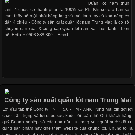
Quần lót nam thun
thoải mái khi mặc. Từ áo thun, đồ thể thao cho đến đồ lót nam,
lạnh 4 chiều có thành phần là 100% sợi PE. Khi sờ vào bạn sẽ
vải thun luôn đóng vai trò quan trọng trong quá trình sản xuất.
cảm thấy bề mặt phải bóng láng và mát lạnh tay có khả năng co
Hiện nay, nhu cầu tìm kiếm quần lót nam giá
dãn 4 chiều - Công ty sản xuất quần lót nam Trung Mai: là cơ sở
chuyên sản xuất & cung cấp Quần lót nam vải thun lạnh - Liên
hệ: Hotline 0906 888 300 _ Email:
Xu Hướng Form Áo Thun Phổ Biến Trong Ngành May Mặc
Cập nhật 2026-05-09 15:58:23
Các Form Áo Thun Phổ Biến Hiện Nay Và Xu Hướng Trong
Ngành May Mặc Áo thun là một trong những trang phục quen
thuộc và được sử dụng phổ biến nhất hiện nay. Không chỉ đa
dạng về màu sắc hay chất liệu, áo thun còn có nhiều form dáng
Công ty sản xuất quần lót nam Trung Mai
khác nhau để phù hợp với từng phong cách thời trang và nhu
cầu
Lời đầu tập thể Công ty TNHH SX - TM - XNK Trung Mai xin gởi lời
chào trân trọng và lời chúc sức khỏe tới toàn thể Quí khách hàng,
quý Doanh nghiệp và các nhà đầu tư trong và ngoài nước đã tin
dùng sản phẩm hay ghé thăm website của chúng tôi. Chúng tôi là
công ty sản xuất quần lót nam với nhãn hiệu Quần lót nam T&M.