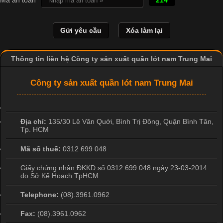
là một trong những công nghệ phổ biến nhờ khả năng tạo ra
hình ảnh sắc nét và bền màu. Đặc biệt, kỹ thuật này được ứng
dụng rộng rãi trong sản xuất áo thun, đồ thể thao
Thông tin liên hệ Công ty sản xuất quần lót nam Trung Mai
Công ty sản xuất quần lót nam Trung Mai
Địa chỉ:
135/30 Lê Văn Quới, Bình Trị Đông
,
Quận Bình Tân
,
Tp. HCM
Mã số thuế:
0312 699 048
Giấy chứng nhận ĐKKD số 0312 699 048 ngày 23-03-2014
do Sở Kế Hoạch TpHCM
Telephone:
(08).3961.0962
Fax:
(08).3961.0962