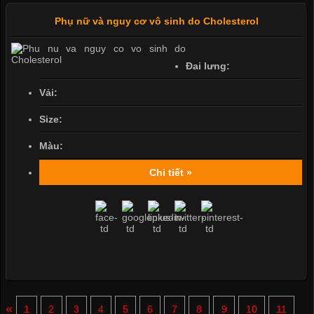
Phụ nữ và nguy cơ vô sinh do Cholesterol
Đai lưng:
Vải:
Size:
Màu:
Chi tiết »
«
1
2
3
4
5
6
7
8
9
10
11