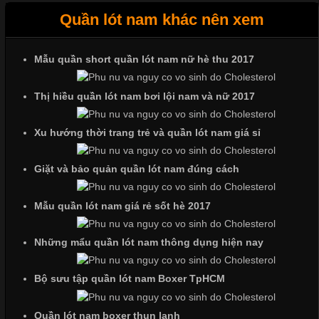
Quần lót nam khác nên xem
Tìm Hiểu Các Kiểu Cổ Áo Thun Được Ưa Chuộng Trong
Ngành Thời Trang
Mẫu quần short quần lót nam nữ hè thu 2017
Thị hiều quần lót nam bơi lội nam và nữ 2017
Cập nhật 2026-06-01 16:20:50
Áo thun là một trong những trang phục phổ biến nhất hiện nay
Xu hướng thời trang trẻ và quần lót nam giá sỉ
nhờ tính tiện dụng, dễ phối đồ và phù hợp với nhiều đối tượng.
Bên cạnh chất liệu và kiểu dáng, phần cổ áo cũng là yếu tố
Giặt và bảo quản quần lót nam đúng cách
quan trọng tạo nên phong cách riêng cho từng sản phẩm. Mỗi
loại cổ áo sẽ mang đến một vẻ đẹp khác
Mẫu quần lót nam giá rẻ sốt hè 2017
Những mẩu quần lót nam thông dụng hiện nay
Những Mẫu Áo Thun Đồng Phục Công Ty Được Ưa
Chuộng Hiện Nay
Bộ sưu tập quần lót nam Boxer TpHCM
Quần lót nam boxer thun lạnh