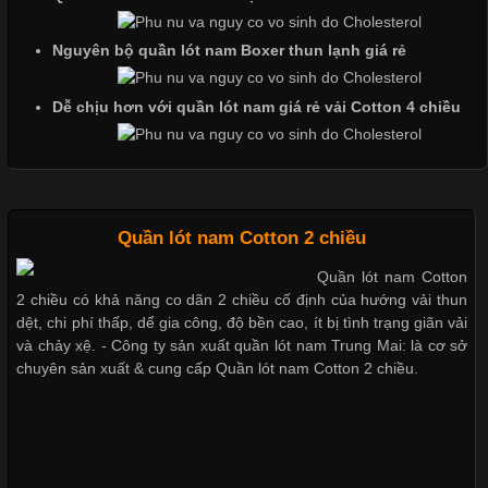
Cập nhật 2026-06-01 14:23:34
Trong môi trường kinh doanh hiện đại, việc xây dựng hình ảnh
Nguyên bộ quần lót nam Boxer thun lạnh giá rẻ
chuyên nghiệp đóng vai trò quan trọng đối với sự phát triển của
doanh nghiệp. Một trong những giải pháp hiệu quả được nhiều
Dễ chịu hơn với quần lót nam giá rẻ vải Cotton 4 chiều
đơn vị lựa chọn hiện nay là sử dụng áo thun đồng phục công ty.
Không chỉ giúp tạo sự đồng bộ, áo thun
Quần lót nam Cotton 2 chiều
Chất Liệu Lycra Có Gì Đặc Biệt Trong Ngành Thời Trang?
Quần lót nam Cotton
2 chiều có khả năng co dãn 2 chiều cố định của hướng vải thun
Cập nhật 2026-05-27 17:03:46
dệt, chi phí thấp, dể gia công, độ bền cao, ít bị tình trạng giãn vải
Vải Lycra Là Gì? Chất Liệu Co Giãn Được Ưa Chuộng Trong
và chảy xệ. - Công ty sản xuất quần lót nam Trung Mai: là cơ sở
Ngành May Mặc Trong ngành thời trang hiện đại, các loại vải có
chuyên sản xuất & cung cấp Quần lót nam Cotton 2 chiều.
khả năng co giãn tốt ngày càng được ưa chuộng nhằm mang lại
cảm giác thoải mái cho người mặc. Trong đó, vải Lycra là một
trong những chất liệu nổi bật nhờ độ đàn hồi cao,