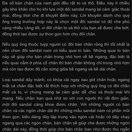
Đa số bàn chân của nam giới đều rất to và thô. Điều này ít nhiều
gây khó khăn cho họ khi lựa một đôi sandal mang lại cảm giác thoải
mái, đồng thời che đi khuyết điểm này. Lời khuyên dành cho quý
ông trong trường hợp này là chọn một đôi sandal có độ che phủ
càng nhiều càng tốt, vì đôi chân to và thô của bạn sẽ được che bớt,
đồng thời tạo được sự thon gọn hơn cho đôi chân.
Nếu quý ông thuộc tuýp người có đôi bàn chân rộng thì tốt nhất là
nên chọn đôi sandal nam có kiểu quai to bản. Những quai to bản
này sẽ giúp cho bàn chân trong nhỏ hơn về bề ngang, đặc biệt là
nếu quai nằm ở phía cổ chân thì bàn chân không chỉ trong nhỏ hơn
mà còn tạo được độ cân xứng giữa bề ngang và bề dài chân.
Loại sandal dây mảnh, có khóa cài ngay sau gót chân hoặc ngang
mắt cá chân đặc biệt rất thích hợp với những quý ông có đôi chân
mắt cá to, vì chúng mang lại cảm giác dễ chịu và thoải mái khi
mang. Nếu chân bạn quá nhỏ so với con người thì rất đơn giản,
một đôi sandal càng khoe được chân. Với những người có bàn
chân và các ngón chân dài thì những mẫu sandal nam có phần mũi
thon gọn, kiểu dáng dây tập trung vào ngón cái hoặc có dây chạy
ngang qua các ngón chân, bàn chân sẽ giúp che được những ngón
chân dài này, đồng thời giúp cho bàn chân bạn như được thu ngắn