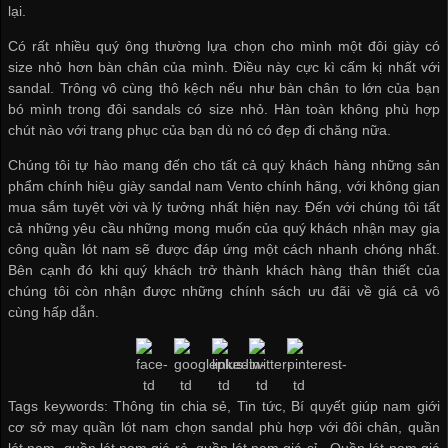
lại.
Có rất nhiều quý ông thường lựa chọn cho mình một đôi giày có
size nhỏ hơn bàn chân của mình. Điều này cực kì cấm kị nhất với
sandal. Trông vô cùng thô kệch nếu như bàn chân to lớn của bạn
bó mình trong đôi sandals có size nhỏ. Hàn toàn không phù hợp
chút nào với trang phục của bạn dù nó có đẹp đi chăng nữa.
Chúng tôi tự hào mang đến cho tất cả quý khách hàng những sản
phẩm chính hiệu giày sandal nam Vento chính hãng, với không gian
mua sắm tuyệt vời và lý tưởng nhất hiện nay. Đến với chúng tôi tất
cả những yêu cầu những mong muốn của quý khách
nhận may gia
công quần lót nam
sẽ được đáp ứng một cách nhanh chóng nhất.
Bên cạnh đó khi quý khách trở thành khách hàng thân thiết của
chúng tôi còn nhận được những chính sách ưu đãi về giá cả vô
cùng hấp dẫn.
Tags keywords: Thông tin chia sẻ, Tin tức, Bí quyết giúp nam giới
cơ sở may quần lót nam chọn sandal phù hợp với đôi chân, quần
lót nam, quần lót nam giá rẻ, quần lót nam giá sỉ -
Quần lót nam giá