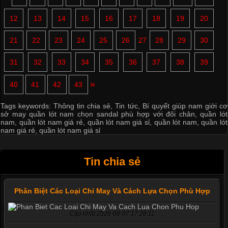
12
13
14
15
16
17
18
19
20
21
22
23
24
25
26
27
28
29
30
31
32
33
34
35
36
37
38
39
»
40
41
42
43
Tags keywords:
Thông tin chia sẻ
,
Tin tức
,
Bí quyết giúp nam giới cơ
sở may quần lót nam chọn sandal phù hợp với đôi chân
,
quần lót
nam
,
quần lót nam giá rẻ
,
quần lót nam giá sỉ
,
quần lót nam
,
quần lót
nam giá rẻ
,
quần lót nam giá sỉ
Tin chia sẻ
Phân Biệt Các Loại Chỉ May Và Cách Lựa Chọn Phù Hợp
Cập nhật 2026-08-07 17:28:11