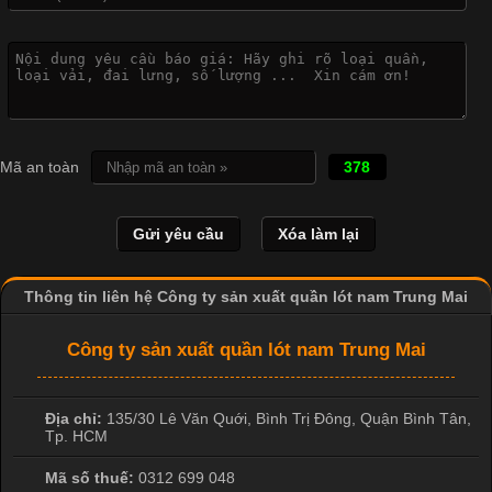
Công Nghệ In Chuyển Nhiệt Trong Ngành Thời Trang Hiện
Đại
Cập nhật 2026-04-21 15:41:03
In Chuyển Nhiệt Là Gì? Công Nghệ In Hiện Đại Trong Ngành
Mã an toàn
378
May Mặc Trong ngành in ấn và thời trang, in chuyển nhiệt đang
là một trong những công nghệ phổ biến nhờ khả năng tạo ra
hình ảnh sắc nét và bền màu. Đặc biệt, kỹ thuật này được ứng
dụng rộng rãi trong sản xuất áo thun, đồ thể thao
Thông tin liên hệ Công ty sản xuất quần lót nam Trung Mai
Công ty sản xuất quần lót nam Trung Mai
Địa chỉ:
135/30 Lê Văn Quới, Bình Trị Đông
,
Quận Bình Tân
,
Tp. HCM
Mã số thuế:
0312 699 048