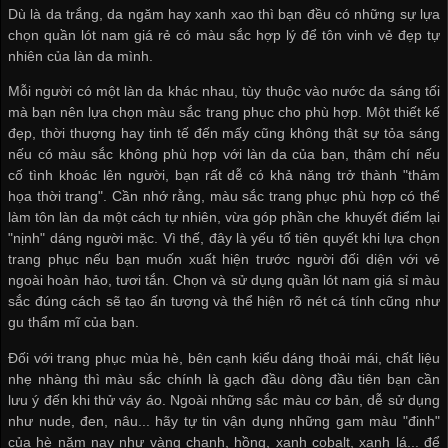
Dù là da trắng, da ngăm hay xanh xao thì bạn đều có những sự lựa
chọn
quần lót nam giá rẻ
có màu sắc hợp lý để tôn vinh vẻ đẹp tự
nhiên của làn da mình.
Mỗi người có một làn da khác nhau, tùy thuộc vào nước da sáng tối
mà bạn nên lựa chọn màu sắc trang phục cho phù hợp. Một thiết kế
đẹp, thời thượng hay tinh tế đến mấy cũng không thật sự tỏa sáng
nếu có màu sắc không phù hợp với làn da của bạn, thậm chí nếu
cố tình khoác lên người, bạn rất dễ có khả năng trở thành "thảm
họa thời trang". Cần nhớ rằng, màu sắc trang phục phù hợp có thể
làm tôn làn da một cách tự nhiên, vừa góp phần che khuyết điểm lại
"nịnh" dáng người mặc. Vì thế, đây là yếu tố tiên quyết khi lựa chọn
trang phục nếu bạn muốn xuất hiện trước người đối diện với vẻ
ngoài hoàn hảo, tươi tắn. Chọn và sử dụng
quần lót nam giá sỉ
màu
sắc đúng cách sẽ tạo ấn tượng và thể hiện rõ nét cá tính cũng như
gu thẩm mĩ của bạn.
Đối với trang phục mùa hè, bên cạnh kiểu dáng thoải mái, chất liệu
nhẹ nhàng thì màu sắc chính là gạch đầu dòng đầu tiên bạn cần
lưu ý đến khi thử váy áo. Ngoài những sắc màu cơ bản, dễ sử dụng
như nude, đen, nâu... hãy tự tin vận dụng những gam màu "đinh"
của hè năm nay như vàng chanh, hồng, xanh cobalt, xanh lá... để