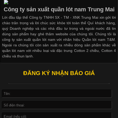
Ngành May Mặc Áo thun là một trong những trang phục quen
thuộc và được sử dụng phổ biến nhất hiện nay. Không chỉ đa
Công ty sản xuất quần lót nam Trung Mai
dạng về màu sắc hay chất liệu, áo thun còn có nhiều form dáng
Lời đầu tập thể Công ty TNHH SX - TM - XNK Trung Mai xin gởi lời
khác nhau để phù hợp với từng phong cách thời trang và nhu
chào trân trọng và lời chúc sức khỏe tới toàn thể Quí khách hàng,
cầu
quý Doanh nghiệp và các nhà đầu tư trong và ngoài nước đã tin
dùng sản phẩm hay ghé thăm website của chúng tôi. Chúng tôi là
công ty sản xuất quần lót nam với nhãn hiệu Quần lót nam T&M.
Ngoài ra chúng tôi còn sản xuất ra nhiều dòng sản phẩm khác về
quần lót nam với nhiều loại vải đặc trung Cotton 2 chiều, Cotton 4
Khám Phá Áo Phông Trang Phục Phổ Biến Nhất Hiện Nay
chiều và thun lạnh.
Cập nhật 2026-04-24 17:24:50
ĐĂNG KÝ NHẬN BÁO GIÁ
Áo phông là một trong những trang phục phổ biến nhất trong
đời sống hiện đại nhờ sự tiện lợi, thoải mái và dễ phối đồ.
Không chỉ xuất hiện trong thời trang thường ngày, áo phông còn
được ứng dụng rộng rãi trong ngành sản xuất may mặc, đặc
biệt là các sản phẩm từ vải thun. Hiện nay,