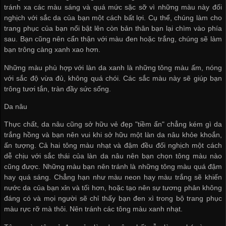
tránh xa các màu sáng và quá mức sặc sỡ vì những màu này đối
nghịch với sắc da của bạn một cách bất lợi. Cụ thể, chúng làm cho
trang phục của bạn nổi bật lên còn bản thân bạn lại chìm vào phía
sau. Bạn cũng nên cẩn thận với màu đen hoặc trắng, chúng sẽ làm
bạn trông càng xanh xao hơn.
Những màu phù hợp với làn da xanh là những tông màu ấm, nóng
với sắc độ vừa đủ, không quá chói. Các sắc màu này sẽ giúp bạn
trông tươi tắn, tràn đầy sức sống.
Da nâu
Thực chất, da nâu cũng sở hữu vẻ đẹp "tiềm ẩn" chẳng kém gì da
trắng hồng và bạn nên vui khi sở hữu một làn da nâu khỏe khoắn,
ấn tượng. Cả hai tông màu nhạt và đậm đều đối nghịch một cách
dễ chịu với sắc thái của làn da nâu nên bạn chọn tông màu nào
cũng được. Những màu bạn nên tránh là những tông màu quá đậm
hay quá sáng. Chẳng hạn như màu neon hay màu trắng sẽ khiến
nước da của bạn xỉn và tối hơn, hoặc tạo nên sự tương phản không
đáng có và mọi người sẽ chỉ thấy bạn đen xì trong bộ trang phục
màu rực rỡ mà thôi. Nên tránh các tông màu xanh nhạt.