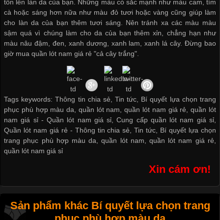
tôn lên làn da của bạn. Những màu có sắc mạnh như màu cam, tím
cà hoặc sáng hơn nữa như màu đỏ tươi hoặc vàng cũng giúp làm
cho làn da của bạn thêm tươi sáng. Nên tránh xa các màu màu
sậm quá vì chúng làm cho da của bạn thêm xỉn, chẳng hạn như
màu nâu đậm, đen, xanh dương, xanh lam, xanh lá cây. Đừng bao
giờ
mua quần lót nam giá rẻ
"cả cây trắng".
Tags keywords: Thông tin chia sẻ, Tin tức, Bí quyết lựa chọn trang
phục phù hợp màu da, quần lót nam, quần lót nam giá rẻ, quần lót
nam giá sỉ -
Quần lót nam giá sỉ
,
Cung cấp quần lót nam giá sỉ
,
Quần lót nam giá rẻ
-
Thông tin chia sẻ
,
Tin tức
,
Bí quyết lựa chọn
trang phục phù hợp màu da
,
quần lót nam
,
quần lót nam giá rẻ
,
quần lót nam giá sỉ
Xin cám ơn!
Sản phẩm khác Bí quyết lựa chọn trang
phục phù hợp màu da