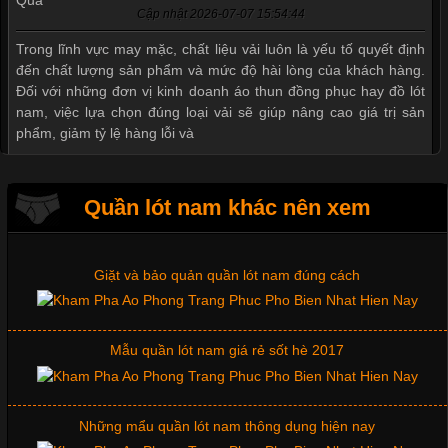
Mẫu quần short quần lót nam nữ hè thu 2017
Cập nhật 2026-07-07 15:54:44
Trong lĩnh vực may mặc, chất liệu vải luôn là yếu tố quyết định
đến chất lượng sản phẩm và mức độ hài lòng của khách hàng.
Thị hiều quần lót nam bơi lội nam và nữ 2017
Đối với những đơn vị kinh doanh áo thun đồng phục hay đồ lót
nam, việc lựa chọn đúng loại vải sẽ giúp nâng cao giá trị sản
phẩm, giảm tỷ lệ hàng lỗi và
Xu hướng thời trang trẻ và quần lót nam giá sỉ
Quần lót nam khác nên xem
Giặt và bảo quản quần lót nam đúng cách
Tìm Hiểu Các Kiểu Cổ Áo Thun Được Ưa Chuộng Trong
Ngành Thời Trang
Mẫu quần lót nam giá rẻ sốt hè 2017
Cập nhật 2026-06-01 16:20:50
Áo thun là một trong những trang phục phổ biến nhất hiện nay
nhờ tính tiện dụng, dễ phối đồ và phù hợp với nhiều đối tượng.
Những mẩu quần lót nam thông dụng hiện nay
Bên cạnh chất liệu và kiểu dáng, phần cổ áo cũng là yếu tố
quan trọng tạo nên phong cách riêng cho từng sản phẩm. Mỗi
loại cổ áo sẽ mang đến một vẻ đẹp khác