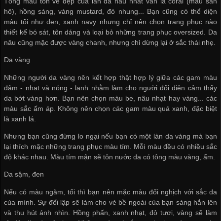
Tông màu tôn vẻ đẹp của làn da nâu nhất vẫn là coral (màu san
hô), hồng sáng, vàng mustard, đỏ nhung... Bạn cũng có thể diện
màu tối như đen, xanh navy nhưng chỉ nên chọn trang phục nào
thiết kế bó sát, tôn dáng và loại bỏ những trang phục oversized. Da
nâu cũng mặc được vàng chanh, nhưng chỉ dừng lại ở sắc thái nhẹ.
Da vàng
Những người da vàng nên kết hợp thật hợp lý giữa các gam màu
đậm - nhạt và nóng - lạnh nhằm làm cho người đối diện cảm thấy
da bớt vàng hơn. Bạn nên chọn màu be, nâu nhạt hay vàng... các
màu sắc ấm áp. Không nên chọn các gam màu quá xanh, đặc biệt
là xanh lá.
Nhưng bạn cũng đừng lo ngại nếu bạn có một làn da vàng mà bạn
lại thích mặc những trang phục màu tím. Mỗi màu đều có nhiều sắc
độ khác nhau. Màu tím mận sẽ tôn nước da có tông màu vàng, ấm.
Da sậm, đen
Nếu có màu ngăm, tối thì bạn nên mặc màu đối nghịch với sắc da
của mình. Sự đối lập sẽ làm cho vẻ bề ngoài của bạn sáng hẳn lên
và thu hút ánh nhìn. Hồng phấn, xanh nhạt, đỏ tươi, vàng sẽ làm