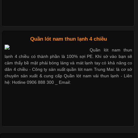
Nguyên bộ quần lót nam Boxer thun lạnh giá rẻ
Những Loại Vải Thun Thông Dụng Và Đặc Điểm Nổi Bật
Dễ chịu hơn với quần lót nam giá rẻ vải Cotton 4 chiều
Cập nhật 2026-05-20 14:58:56
Quần lót nam thun lạnh 4 chiều
Vải thun là một trong những chất liệu được sử dụng rộng rãi
Quần lót nam thun
nhất trong ngành thời trang nhờ đặc tính co giãn, mềm mại và
lạnh 4 chiều có thành phần là 100% sợi PE. Khi sờ vào bạn sẽ
thoải mái khi mặc. Từ áo thun, đồ thể thao cho đến đồ lót nam,
cảm thấy bề mặt phải bóng láng và mát lạnh tay có khả năng co
vải thun luôn đóng vai trò quan trọng trong quá trình sản xuất.
dãn 4 chiều - Công ty sản xuất quần lót nam Trung Mai: là cơ sở
Hiện nay, nhu cầu tìm kiếm quần lót nam giá
chuyên sản xuất & cung cấp Quần lót nam vải thun lạnh - Liên
hệ: Hotline 0906 888 300 _ Email:
Xu Hướng Form Áo Thun Phổ Biến Trong Ngành May Mặc
Cập nhật 2026-05-09 15:58:23
Các Form Áo Thun Phổ Biến Hiện Nay Và Xu Hướng Trong