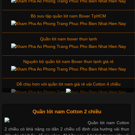
Bộ sưu tập quần lót nam Boxer TpHCM
Quần lót nam boxer thun lạnh
Những Mẫu Áo Thun Đồng Phục Công Ty Được Ưa
Chuộng Hiện Nay
Nguyên bộ quần lót nam Boxer thun lạnh giá rẻ
Cập nhật 2026-06-01 14:23:34
Trong môi trường kinh doanh hiện đại, việc xây dựng hình ảnh
Dễ chịu hơn với quần lót nam giá rẻ vải Cotton 4 chiều
chuyên nghiệp đóng vai trò quan trọng đối với sự phát triển của
doanh nghiệp. Một trong những giải pháp hiệu quả được nhiều
đơn vị lựa chọn hiện nay là sử dụng áo thun đồng phục công ty.
Không chỉ giúp tạo sự đồng bộ, áo thun
Mẫu quần short quần lót nam nữ hè thu 2017
Quần lót nam Cotton 2 chiều
Thị hiều quần lót nam bơi lội nam và nữ 2017
Quần lót nam Cotton
Chất Liệu Lycra Có Gì Đặc Biệt Trong Ngành Thời Trang?
2 chiều có khả năng co dãn 2 chiều cố định của hướng vải thun