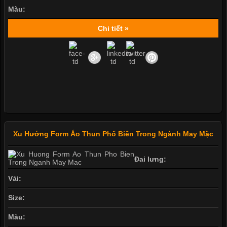
Màu:
Chi tiết »
Xu Hướng Form Áo Thun Phổ Biến Trong Ngành May Mặc
Đai lưng:
Vải:
Size:
Màu: