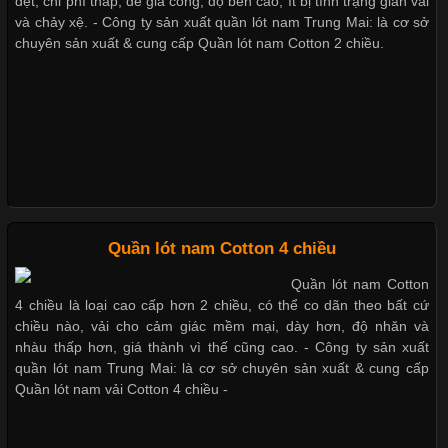
dệt, chi phí thấp, dể gia công, độ bền cao, ít bị tình trạng giãn vải
Cập nhật 2026-05-27 17:03:46
Xu hướng thời trang trẻ và quần lót nam giá sỉ
và chảy xệ. - Công ty sản xuất quần lót nam Trung Mai: là cơ sở
chuyên sản xuất & cung cấp Quần lót nam Cotton 2 chiều.
Vải Lycra Là Gì? Chất Liệu Co Giãn Được Ưa Chuộng Trong
Ngành May Mặc Trong ngành thời trang hiện đại, các loại vải có
khả năng co giãn tốt ngày càng được ưa chuộng nhằm mang lại
Giặt và bảo quản quần lót nam đúng cách
cảm giác thoải mái cho người mặc. Trong đó, vải Lycra là một
trong những chất liệu nổi bật nhờ độ đàn hồi cao,
Mẫu quần lót nam giá rẻ sốt hè 2017
Những mẩu quần lót nam thông dụng hiện nay
Chất Liệu Bamboo Xu Hướng Mới Trong Ngành Thời Trang
Quần lót nam Cotton 4 chiều
Quần lót nam Cotton
Cập nhật 2026-05-21 14:59:25
4 chiều là loại cao cấp hơn 2 chiều, có thể co dãn theo bất cứ
Bộ sưu tập quần lót nam Boxer TpHCM
Trong những năm gần đây, vải Bamboo đang trở thành một
chiều nào, vải cho cảm giác mềm mại, dày hơn, độ nhăn và
trong những chất liệu được yêu thích trong ngành thời trang
nhàu thấp hơn, giá thành vì thế cũng cao. - Công ty sản xuất
nhờ đặc tính mềm mại, thoáng khí và thân thiện với môi trường.
quần lót nam Trung Mai: là cơ sở chuyên sản xuất & cung cấp
Không chỉ được ứng dụng trong quần áo thường ngày, loại vải
Quần lót nam vải Cotton 4 chiều -
Quần lót nam boxer thun lạnh
này còn xuất hiện nhiều trong các sản phẩm đồ lót