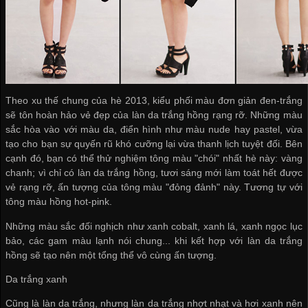
Theo xu thế chung của hè 2013, kiểu phối màu đơn giản đen-trắng
sẽ tôn hoàn hảo vẻ đẹp của làn da trắng hồng rạng rỡ. Những màu
sắc hòa vào với màu da, điển hình như màu nude hay pastel, vừa
tạo cho bạn sự quyến rũ khó cưỡng lại vừa thanh lịch tuyệt đối. Bên
cạnh đó, bạn có thể thử nghiệm tông màu "chói" nhất hè này: vàng
chanh; vì chỉ có làn da trắng hồng, tươi sáng mới làm toát hết được
vẻ rạng rỡ, ấn tượng của tông màu "đỏng đảnh" này. Tương tự với
tông màu hồng hot-pink.
Những màu sắc đối nghịch như xanh cobalt, xanh lá, xanh ngọc lục
bảo, các gam màu lạnh nói chung... khi kết hợp với làn da trắng
hồng sẽ tạo nên một tổng thể vô cùng ấn tượng.
Da trắng xanh
Cũng là làn da trắng, nhưng làn da trắng nhợt nhạt và hơi xanh nên