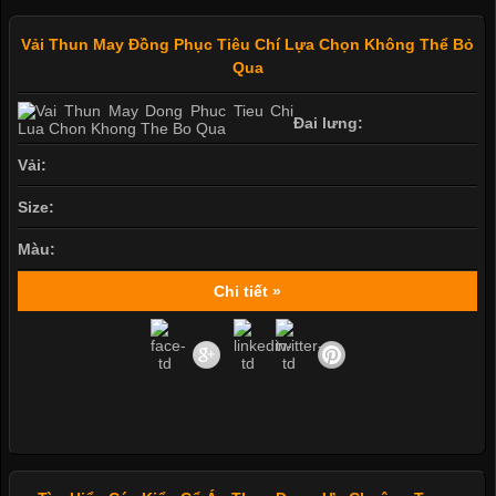
Vải Thun May Đồng Phục Tiêu Chí Lựa Chọn Không Thể Bỏ
Qua
Đai lưng:
Vải:
Size:
Màu:
Chi tiết »