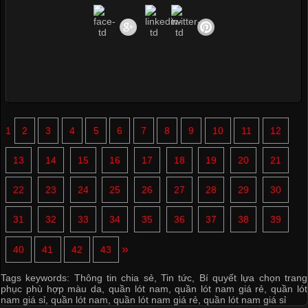
1
2
3
4
5
6
7
8
9
10
11
12
13
14
15
16
17
18
19
20
21
22
23
24
25
26
27
28
29
30
31
32
33
34
35
36
37
38
39
»
40
41
42
43
Tags keywords:
Thông tin chia sẻ
,
Tin tức
,
Bí quyết lựa chọn trang
phục phù hợp màu da
,
quần lót nam
,
quần lót nam giá rẻ
,
quần lót
nam giá sỉ
,
quần lót nam
,
quần lót nam giá rẻ
,
quần lót nam giá sỉ