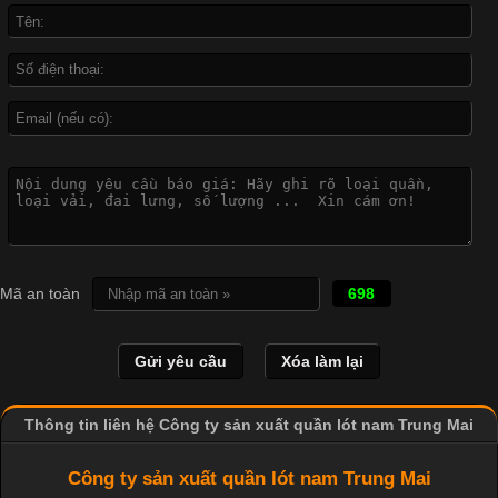
là một trong những công nghệ phổ biến nhờ khả năng tạo ra
hình ảnh sắc nét và bền màu. Đặc biệt, kỹ thuật này được ứng
dụng rộng rãi trong sản xuất áo thun, đồ thể thao
Vì Sao Cơ Sở Sản Xuất Quần Lót Nam Ưa Chuộng Vải
Cotton?
Cập nhật 2026-04-20 17:14:16
Mã an toàn
698
Vải cotton là một trong những chất liệu được sử dụng rộng rãi
nhất trong ngành dệt may nhờ đặc tính mềm mại, thoáng mát
và thấm hút mồ hôi tốt. Đây cũng là loại vải được nhiều công ty
sản xuất quần lót nam lựa chọn để tạo ra các sản phẩm chất
lượng, phù hợp với nhu cầu sử dụng
Thông tin liên hệ Công ty sản xuất quần lót nam Trung Mai
Công ty sản xuất quần lót nam Trung Mai