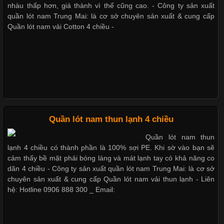
nhất trong ngành thời trang nhờ đặc tính co giãn, mềm mại và
nhàu thấp hơn, giá thành vì thế cũng cao. - Công ty sản xuất
Bộ sưu tập quần lót nam Boxer TpHCM
thoải mái khi mặc. Từ áo thun, đồ thể thao cho đến đồ lót nam,
quần lót nam Trung Mai: là cơ sở chuyên sản xuất & cung cấp
vải thun luôn đóng vai trò quan trọng trong quá trình sản xuất.
Quần lót nam vải Cotton 4 chiều -
Hiện nay, nhu cầu tìm kiếm quần lót nam giá
Quần lót nam boxer thun lạnh
Nguyên bộ quần lót nam Boxer thun lạnh giá rẻ
Xu Hướng Form Áo Thun Phổ Biến Trong Ngành May Mặc
Cập nhật 2026-05-09 15:58:23
Quần lót nam thun lạnh 4 chiều
Dễ chịu hơn với quần lót nam giá rẻ vải Cotton 4 chiều
Các Form Áo Thun Phổ Biến Hiện Nay Và Xu Hướng Trong
Quần lót nam thun
Ngành May Mặc Áo thun là một trong những trang phục quen
lạnh 4 chiều có thành phần là 100% sợi PE. Khi sờ vào bạn sẽ
thuộc và được sử dụng phổ biến nhất hiện nay. Không chỉ đa
cảm thấy bề mặt phải bóng láng và mát lạnh tay có khả năng co
dạng về màu sắc hay chất liệu, áo thun còn có nhiều form dáng
dãn 4 chiều - Công ty sản xuất quần lót nam Trung Mai: là cơ sở
khác nhau để phù hợp với từng phong cách thời trang và nhu
chuyên sản xuất & cung cấp Quần lót nam vải thun lạnh - Liên
cầu
hệ: Hotline 0906 888 300 _ Email: