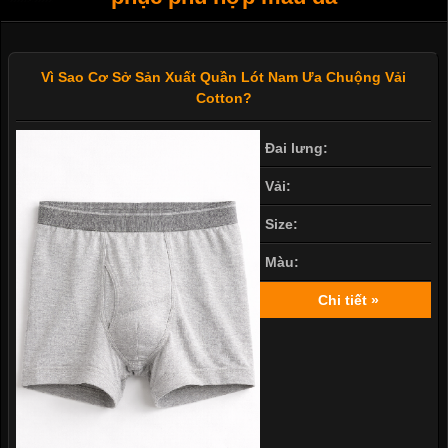
Vì Sao Cơ Sở Sản Xuất Quần Lót Nam Ưa Chuộng Vải
Cotton?
Đai lưng:
Vải:
Size:
Màu:
Chi tiết »