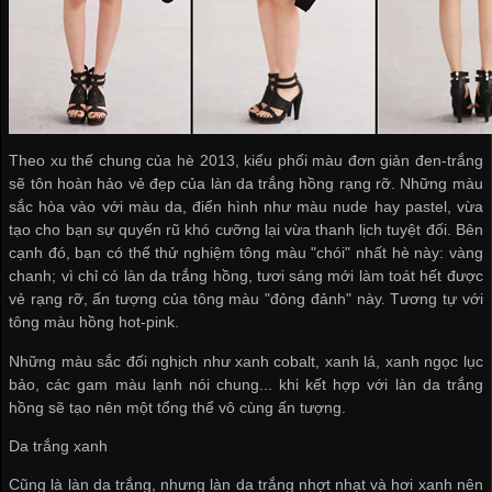
Theo xu thế chung của hè 2013, kiểu phối màu đơn giản đen-trắng
sẽ tôn hoàn hảo vẻ đẹp của làn da trắng hồng rạng rỡ. Những màu
sắc hòa vào với màu da, điển hình như màu nude hay pastel, vừa
tạo cho bạn sự quyến rũ khó cưỡng lại vừa thanh lịch tuyệt đối. Bên
cạnh đó, bạn có thể thử nghiệm tông màu "chói" nhất hè này: vàng
chanh; vì chỉ có làn da trắng hồng, tươi sáng mới làm toát hết được
vẻ rạng rỡ, ấn tượng của tông màu "đỏng đảnh" này. Tương tự với
tông màu hồng hot-pink.
Những màu sắc đối nghịch như xanh cobalt, xanh lá, xanh ngọc lục
bảo, các gam màu lạnh nói chung... khi kết hợp với làn da trắng
hồng sẽ tạo nên một tổng thể vô cùng ấn tượng.
Da trắng xanh
Cũng là làn da trắng, nhưng làn da trắng nhợt nhạt và hơi xanh nên