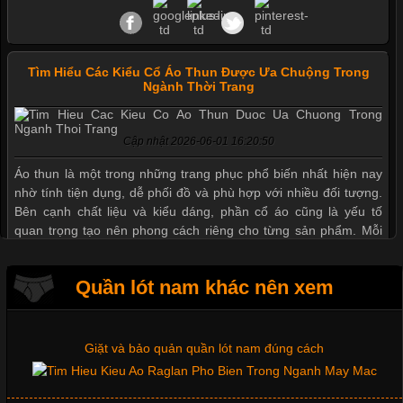
Tìm Hiểu Các Kiểu Cổ Áo Thun Được Ưa Chuộng Trong
Ngành Thời Trang
Cập nhật 2026-06-01 16:20:50
Mẫu quần short quần lót nam nữ hè thu 2017
Áo thun là một trong những trang phục phổ biến nhất hiện nay
nhờ tính tiện dụng, dễ phối đồ và phù hợp với nhiều đối tượng.
Bên cạnh chất liệu và kiểu dáng, phần cổ áo cũng là yếu tố
Thị hiều quần lót nam bơi lội nam và nữ 2017
quan trọng tạo nên phong cách riêng cho từng sản phẩm. Mỗi
loại cổ áo sẽ mang đến một vẻ đẹp khác
Xu hướng thời trang trẻ và quần lót nam giá sỉ
Quần lót nam khác nên xem
Giặt và bảo quản quần lót nam đúng cách
Những Mẫu Áo Thun Đồng Phục Công Ty Được Ưa
Chuộng Hiện Nay