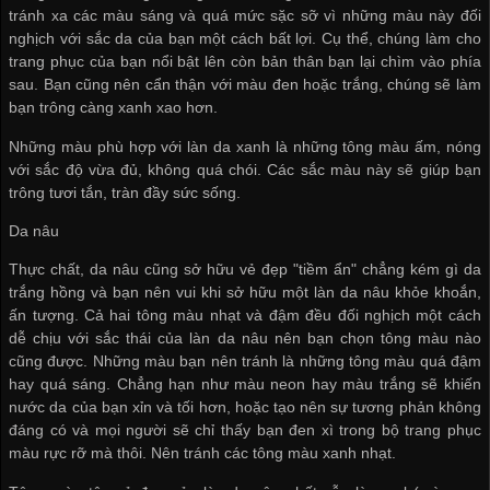
tránh xa các màu sáng và quá mức sặc sỡ vì những màu này đối
nghịch với sắc da của bạn một cách bất lợi. Cụ thể, chúng làm cho
trang phục của bạn nổi bật lên còn bản thân bạn lại chìm vào phía
sau. Bạn cũng nên cẩn thận với màu đen hoặc trắng, chúng sẽ làm
bạn trông càng xanh xao hơn.
Những màu phù hợp với làn da xanh là những tông màu ấm, nóng
với sắc độ vừa đủ, không quá chói. Các sắc màu này sẽ giúp bạn
trông tươi tắn, tràn đầy sức sống.
Da nâu
Thực chất, da nâu cũng sở hữu vẻ đẹp "tiềm ẩn" chẳng kém gì da
trắng hồng và bạn nên vui khi sở hữu một làn da nâu khỏe khoắn,
ấn tượng. Cả hai tông màu nhạt và đậm đều đối nghịch một cách
dễ chịu với sắc thái của làn da nâu nên bạn chọn tông màu nào
cũng được. Những màu bạn nên tránh là những tông màu quá đậm
hay quá sáng. Chẳng hạn như màu neon hay màu trắng sẽ khiến
nước da của bạn xỉn và tối hơn, hoặc tạo nên sự tương phản không
đáng có và mọi người sẽ chỉ thấy bạn đen xì trong bộ trang phục
màu rực rỡ mà thôi. Nên tránh các tông màu xanh nhạt.