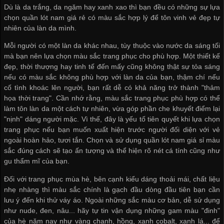
Dù là da trắng, da ngăm hay xanh xao thì bạn đều có những sự lựa
chọn
quần lót nam giá rẻ
có màu sắc hợp lý để tôn vinh vẻ đẹp tự
nhiên của làn da mình.
Mỗi người có một làn da khác nhau, tùy thuộc vào nước da sáng tối
mà bạn nên lựa chọn màu sắc trang phục cho phù hợp. Một thiết kế
đẹp, thời thượng hay tinh tế đến mấy cũng không thật sự tỏa sáng
nếu có màu sắc không phù hợp với làn da của bạn, thậm chí nếu
cố tình khoác lên người, bạn rất dễ có khả năng trở thành "thảm
họa thời trang". Cần nhớ rằng, màu sắc trang phục phù hợp có thể
làm tôn làn da một cách tự nhiên, vừa góp phần che khuyết điểm lại
"nịnh" dáng người mặc. Vì thế, đây là yếu tố tiên quyết khi lựa chọn
trang phục nếu bạn muốn xuất hiện trước người đối diện với vẻ
ngoài hoàn hảo, tươi tắn. Chọn và sử dụng
quần lót nam giá sỉ
màu
sắc đúng cách sẽ tạo ấn tượng và thể hiện rõ nét cá tính cũng như
gu thẩm mĩ của bạn.
Đối với trang phục mùa hè, bên cạnh kiểu dáng thoải mái, chất liệu
nhẹ nhàng thì màu sắc chính là gạch đầu dòng đầu tiên bạn cần
lưu ý đến khi thử váy áo. Ngoài những sắc màu cơ bản, dễ sử dụng
như nude, đen, nâu... hãy tự tin vận dụng những gam màu "đinh"
của hè năm nay như vàng chanh, hồng, xanh cobalt, xanh lá... để