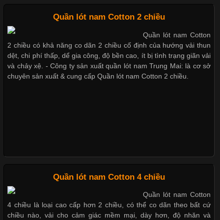
Mẫu quần short quần lót nam nữ hè thu 2017
Quần lót nam Cotton 2 chiều
Quần lót nam Cotton
Chất Liệu Bamboo Xu Hướng Mới Trong Ngành Thời Trang
2 chiều có khả năng co dãn 2 chiều cố định của hướng vải thun
Thị hiều quần lót nam bơi lội nam và nữ 2017
dệt, chi phí thấp, dể gia công, độ bền cao, ít bị tình trạng giãn vải
Cập nhật 2026-05-21 14:59:25
và chảy xệ. - Công ty sản xuất quần lót nam Trung Mai: là cơ sở
chuyên sản xuất & cung cấp Quần lót nam Cotton 2 chiều.
Trong những năm gần đây, vải Bamboo đang trở thành một
Xu hướng thời trang trẻ và quần lót nam giá sỉ
trong những chất liệu được yêu thích trong ngành thời trang
nhờ đặc tính mềm mại, thoáng khí và thân thiện với môi trường.
Không chỉ được ứng dụng trong quần áo thường ngày, loại vải
này còn xuất hiện nhiều trong các sản phẩm đồ lót
Giặt và bảo quản quần lót nam đúng cách
Mẫu quần lót nam giá rẻ sốt hè 2017
Những Loại Vải Thun Thông Dụng Và Đặc Điểm Nổi Bật
Quần lót nam Cotton 4 chiều
Những mẩu quần lót nam thông dụng hiện nay
Quần lót nam Cotton
Cập nhật 2026-05-20 14:58:56
4 chiều là loại cao cấp hơn 2 chiều, có thể co dãn theo bất cứ
Vải thun là một trong những chất liệu được sử dụng rộng rãi
chiều nào, vải cho cảm giác mềm mại, dày hơn, độ nhăn và