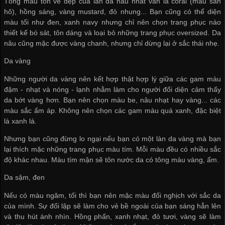
Tông màu tôn vẻ đẹp của làn da nâu nhất vẫn là coral (màu san
hô), hồng sáng, vàng mustard, đỏ nhung... Bạn cũng có thể diện
màu tối như đen, xanh navy nhưng chỉ nên chọn trang phục nào
thiết kế bó sát, tôn dáng và loại bỏ những trang phục oversized. Da
nâu cũng mặc được vàng chanh, nhưng chỉ dừng lại ở sắc thái nhẹ.
Da vàng
Những người da vàng nên kết hợp thật hợp lý giữa các gam màu
đậm - nhạt và nóng - lạnh nhằm làm cho người đối diện cảm thấy
da bớt vàng hơn. Bạn nên chọn màu be, nâu nhạt hay vàng... các
màu sắc ấm áp. Không nên chọn các gam màu quá xanh, đặc biệt
là xanh lá.
Nhưng bạn cũng đừng lo ngại nếu bạn có một làn da vàng mà bạn
lại thích mặc những trang phục màu tím. Mỗi màu đều có nhiều sắc
độ khác nhau. Màu tím mận sẽ tôn nước da có tông màu vàng, ấm.
Da sậm, đen
Nếu có màu ngăm, tối thì bạn nên mặc màu đối nghịch với sắc da
của mình. Sự đối lập sẽ làm cho vẻ bề ngoài của bạn sáng hẳn lên
và thu hút ánh nhìn. Hồng phấn, xanh nhạt, đỏ tươi, vàng sẽ làm