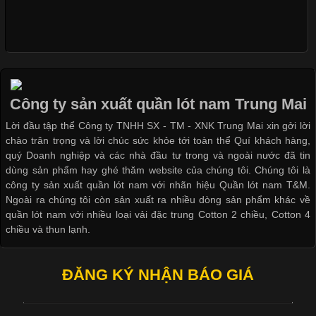
Khám Phá Áo Phông Trang Phục Phổ Biến Nhất Hiện Nay
Cập nhật 2026-04-24 17:24:50
Áo phông là một trong những trang phục phổ biến nhất trong
đời sống hiện đại nhờ sự tiện lợi, thoải mái và dễ phối đồ.
Công ty sản xuất quần lót nam Trung Mai
Không chỉ xuất hiện trong thời trang thường ngày, áo phông còn
Lời đầu tập thể Công ty TNHH SX - TM - XNK Trung Mai xin gởi lời
được ứng dụng rộng rãi trong ngành sản xuất may mặc, đặc
chào trân trọng và lời chúc sức khỏe tới toàn thể Quí khách hàng,
biệt là các sản phẩm từ vải thun. Hiện nay,
quý Doanh nghiệp và các nhà đầu tư trong và ngoài nước đã tin
dùng sản phẩm hay ghé thăm website của chúng tôi. Chúng tôi là
công ty sản xuất quần lót nam với nhãn hiệu Quần lót nam T&M.
Ngoài ra chúng tôi còn sản xuất ra nhiều dòng sản phẩm khác về
quần lót nam với nhiều loại vải đặc trung Cotton 2 chiều, Cotton 4
Công Nghệ In Chuyển Nhiệt Trong Ngành Thời Trang Hiện
chiều và thun lạnh.
Đại
ĐĂNG KÝ NHẬN BÁO GIÁ
Cập nhật 2026-04-21 15:41:03
In Chuyển Nhiệt Là Gì? Công Nghệ In Hiện Đại Trong Ngành
May Mặc Trong ngành in ấn và thời trang, in chuyển nhiệt đang