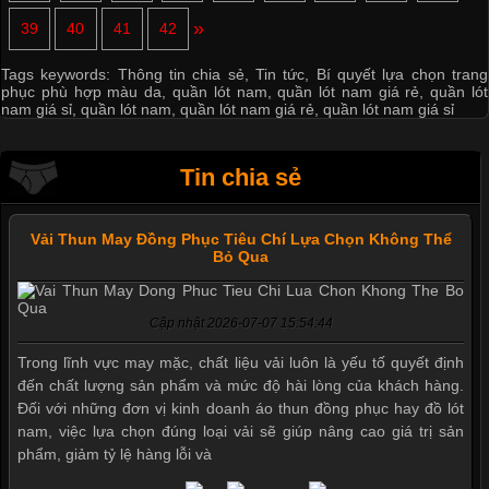
»
39
40
41
42
Tags keywords:
Thông tin chia sẻ
,
Tin tức
,
Bí quyết lựa chọn trang
phục phù hợp màu da
,
quần lót nam
,
quần lót nam giá rẻ
,
quần lót
nam giá sỉ
,
quần lót nam
,
quần lót nam giá rẻ
,
quần lót nam giá sỉ
Tin chia sẻ
Vải Thun May Đồng Phục Tiêu Chí Lựa Chọn Không Thể
Bỏ Qua
Cập nhật 2026-07-07 15:54:44
Trong lĩnh vực may mặc, chất liệu vải luôn là yếu tố quyết định
đến chất lượng sản phẩm và mức độ hài lòng của khách hàng.
Đối với những đơn vị kinh doanh áo thun đồng phục hay đồ lót
nam, việc lựa chọn đúng loại vải sẽ giúp nâng cao giá trị sản
phẩm, giảm tỷ lệ hàng lỗi và