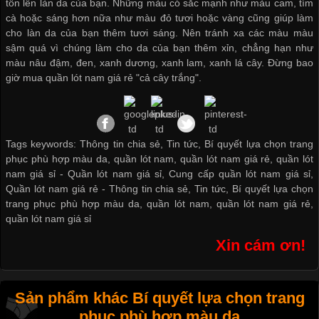
tôn lên làn da của bạn. Những màu có sắc mạnh như màu cam, tím
cà hoặc sáng hơn nữa như màu đỏ tươi hoặc vàng cũng giúp làm
cho làn da của bạn thêm tươi sáng. Nên tránh xa các màu màu
sậm quá vì chúng làm cho da của bạn thêm xỉn, chẳng hạn như
màu nâu đậm, đen, xanh dương, xanh lam, xanh lá cây. Đừng bao
giờ
mua quần lót nam giá rẻ
"cả cây trắng".
Tags keywords: Thông tin chia sẻ, Tin tức, Bí quyết lựa chọn trang
phục phù hợp màu da, quần lót nam, quần lót nam giá rẻ, quần lót
nam giá sỉ -
Quần lót nam giá sỉ
,
Cung cấp quần lót nam giá sỉ
,
Quần lót nam giá rẻ
-
Thông tin chia sẻ
,
Tin tức
,
Bí quyết lựa chọn
trang phục phù hợp màu da
,
quần lót nam
,
quần lót nam giá rẻ
,
quần lót nam giá sỉ
Xin cám ơn!
Sản phẩm khác Bí quyết lựa chọn trang
phục phù hợp màu da