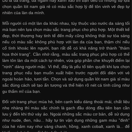
Dù là da trắng, da ngăm hay xanh xao thì bạn đều có những sự lựa
chọn
quần lót nam giá rẻ
có màu sắc hợp lý để tôn vinh vẻ đẹp tự
nhiên của làn da mình.
Mỗi người có một làn da khác nhau, tùy thuộc vào nước da sáng tối
mà bạn nên lựa chọn màu sắc trang phục cho phù hợp. Một thiết kế
đẹp, thời thượng hay tinh tế đến mấy cũng không thật sự tỏa sáng
nếu có màu sắc không phù hợp với làn da của bạn, thậm chí nếu
cố tình khoác lên người, bạn rất dễ có khả năng trở thành "thảm
họa thời trang". Cần nhớ rằng, màu sắc trang phục phù hợp có thể
làm tôn làn da một cách tự nhiên, vừa góp phần che khuyết điểm lại
"nịnh" dáng người mặc. Vì thế, đây là yếu tố tiên quyết khi lựa chọn
trang phục nếu bạn muốn xuất hiện trước người đối diện với vẻ
ngoài hoàn hảo, tươi tắn. Chọn và sử dụng
quần lót nam giá sỉ
màu
sắc đúng cách sẽ tạo ấn tượng và thể hiện rõ nét cá tính cũng như
gu thẩm mĩ của bạn.
Đối với trang phục mùa hè, bên cạnh kiểu dáng thoải mái, chất liệu
nhẹ nhàng thì màu sắc chính là gạch đầu dòng đầu tiên bạn cần
lưu ý đến khi thử váy áo. Ngoài những sắc màu cơ bản, dễ sử dụng
như nude, đen, nâu... hãy tự tin vận dụng những gam màu "đinh"
của hè năm nay như vàng chanh, hồng, xanh cobalt, xanh lá... để