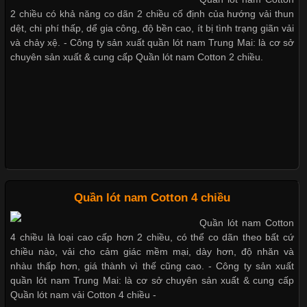
Chất Liệu Lycra Có Gì Đặc Biệt Trong Ngành Thời Trang?
2 chiều có khả năng co dãn 2 chiều cố định của hướng vải thun
Nguyên bộ quần lót nam Boxer thun lạnh giá rẻ
dệt, chi phí thấp, dể gia công, độ bền cao, ít bị tình trạng giãn vải
Cập nhật 2026-05-27 17:03:46
và chảy xệ. - Công ty sản xuất quần lót nam Trung Mai: là cơ sở
chuyên sản xuất & cung cấp Quần lót nam Cotton 2 chiều.
Vải Lycra Là Gì? Chất Liệu Co Giãn Được Ưa Chuộng Trong
Dễ chịu hơn với quần lót nam giá rẻ vải Cotton 4 chiều
Ngành May Mặc Trong ngành thời trang hiện đại, các loại vải có
khả năng co giãn tốt ngày càng được ưa chuộng nhằm mang lại
cảm giác thoải mái cho người mặc. Trong đó, vải Lycra là một
trong những chất liệu nổi bật nhờ độ đàn hồi cao,
Chất Liệu Bamboo Xu Hướng Mới Trong Ngành Thời Trang
Quần lót nam Cotton 4 chiều
Quần lót nam Cotton
Cập nhật 2026-05-21 14:59:25
4 chiều là loại cao cấp hơn 2 chiều, có thể co dãn theo bất cứ
Trong những năm gần đây, vải Bamboo đang trở thành một
chiều nào, vải cho cảm giác mềm mại, dày hơn, độ nhăn và
trong những chất liệu được yêu thích trong ngành thời trang
nhàu thấp hơn, giá thành vì thế cũng cao. - Công ty sản xuất
nhờ đặc tính mềm mại, thoáng khí và thân thiện với môi trường.
quần lót nam Trung Mai: là cơ sở chuyên sản xuất & cung cấp
Không chỉ được ứng dụng trong quần áo thường ngày, loại vải
Quần lót nam vải Cotton 4 chiều -