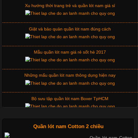
quan trọng tạo nên phong cách riêng cho từng sản phẩm. Mỗi
Xu hướng thời trang trẻ và quần lót nam giá sỉ
loại cổ áo sẽ mang đến một vẻ đẹp khác
Giặt và bảo quản quần lót nam đúng cách
Những Mẫu Áo Thun Đồng Phục Công Ty Được Ưa
Chuộng Hiện Nay
Mẫu quần lót nam giá rẻ sốt hè 2017
Cập nhật 2026-06-01 14:23:34
Những mẩu quần lót nam thông dụng hiện nay
Trong môi trường kinh doanh hiện đại, việc xây dựng hình ảnh
chuyên nghiệp đóng vai trò quan trọng đối với sự phát triển của
doanh nghiệp. Một trong những giải pháp hiệu quả được nhiều
Bộ sưu tập quần lót nam Boxer TpHCM
đơn vị lựa chọn hiện nay là sử dụng áo thun đồng phục công ty.
Không chỉ giúp tạo sự đồng bộ, áo thun
Quần lót nam boxer thun lạnh
Quần lót nam Cotton 2 chiều
Quần lót nam Cotton