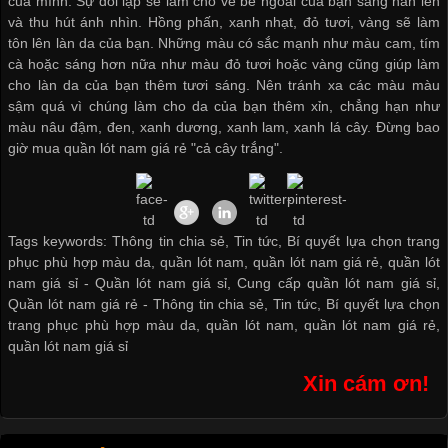
của mình. Sự đối lập sẽ làm cho vẻ bề ngoài của bạn sáng hẳn lên
và thu hút ánh nhìn. Hồng phấn, xanh nhạt, đỏ tươi, vàng sẽ làm
tôn lên làn da của bạn. Những màu có sắc mạnh như màu cam, tím
cà hoặc sáng hơn nữa như màu đỏ tươi hoặc vàng cũng giúp làm
cho làn da của bạn thêm tươi sáng. Nên tránh xa các màu màu
sậm quá vì chúng làm cho da của bạn thêm xỉn, chẳng hạn như
màu nâu đậm, đen, xanh dương, xanh lam, xanh lá cây. Đừng bao
giờ
mua quần lót nam giá rẻ
"cả cây trắng".
Tags keywords: Thông tin chia sẻ, Tin tức, Bí quyết lựa chọn trang
phục phù hợp màu da, quần lót nam, quần lót nam giá rẻ, quần lót
nam giá sỉ -
Quần lót nam giá sỉ
,
Cung cấp quần lót nam giá sỉ
,
Quần lót nam giá rẻ
-
Thông tin chia sẻ
,
Tin tức
,
Bí quyết lựa chọn
trang phục phù hợp màu da
,
quần lót nam
,
quần lót nam giá rẻ
,
quần lót nam giá sỉ
Xin cám ơn!