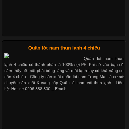
này còn xuất hiện nhiều trong các sản phẩm đồ lót
Những Loại Vải Thun Thông Dụng Và Đặc Điểm Nổi Bật
Cập nhật 2026-05-20 14:58:56
Quần lót nam thun lạnh 4 chiều
Vải thun là một trong những chất liệu được sử dụng rộng rãi
Quần lót nam thun
nhất trong ngành thời trang nhờ đặc tính co giãn, mềm mại và
lạnh 4 chiều có thành phần là 100% sợi PE. Khi sờ vào bạn sẽ
thoải mái khi mặc. Từ áo thun, đồ thể thao cho đến đồ lót nam,
cảm thấy bề mặt phải bóng láng và mát lạnh tay có khả năng co
vải thun luôn đóng vai trò quan trọng trong quá trình sản xuất.
dãn 4 chiều - Công ty sản xuất quần lót nam Trung Mai: là cơ sở
Hiện nay, nhu cầu tìm kiếm quần lót nam giá
chuyên sản xuất & cung cấp Quần lót nam vải thun lạnh - Liên
hệ: Hotline 0906 888 300 _ Email:
Xu Hướng Form Áo Thun Phổ Biến Trong Ngành May Mặc
Cập nhật 2026-05-09 15:58:23