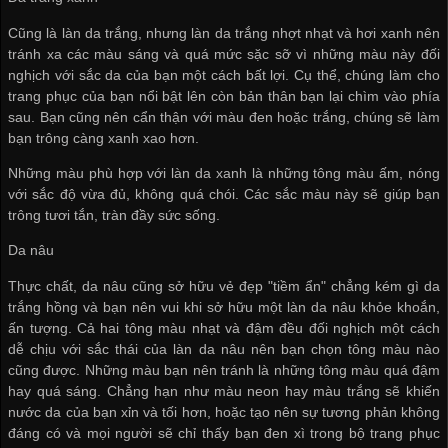
Cũng là làn da trắng, nhưng làn da trắng nhợt nhạt và hơi xanh nên
tránh xa các màu sáng và quá mức sặc sỡ vì những màu này đối
nghịch với sắc da của bạn một cách bất lợi. Cụ thể, chúng làm cho
trang phục của bạn nổi bật lên còn bản thân bạn lại chìm vào phía
sau. Bạn cũng nên cẩn thận với màu đen hoặc trắng, chúng sẽ làm
bạn trông càng xanh xao hơn.
Những màu phù hợp với làn da xanh là những tông màu ấm, nóng
với sắc độ vừa đủ, không quá chói. Các sắc màu này sẽ giúp bạn
trông tươi tắn, tràn đầy sức sống.
Da nâu
Thực chất, da nâu cũng sở hữu vẻ đẹp "tiềm ẩn" chẳng kém gì da
trắng hồng và bạn nên vui khi sở hữu một làn da nâu khỏe khoắn,
ấn tượng. Cả hai tông màu nhạt và đậm đều đối nghịch một cách
dễ chịu với sắc thái của làn da nâu nên bạn chọn tông màu nào
cũng được. Những màu bạn nên tránh là những tông màu quá đậm
hay quá sáng. Chẳng hạn như màu neon hay màu trắng sẽ khiến
nước da của bạn xỉn và tối hơn, hoặc tạo nên sự tương phản không
đáng có và mọi người sẽ chỉ thấy bạn đen xì trong bộ trang phục