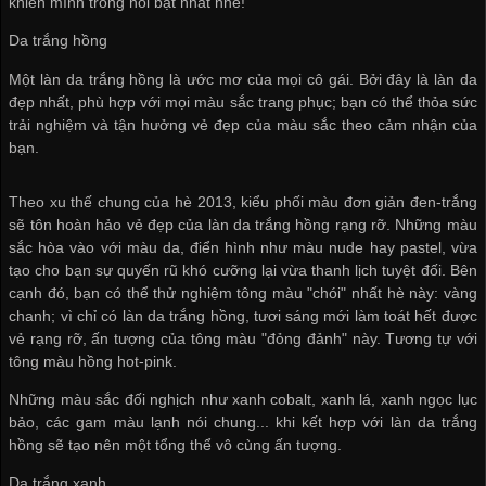
khiến mình trông nổi bật nhất nhé!
Da trắng hồng
Một làn da trắng hồng là ước mơ của mọi cô gái. Bởi đây là làn da
đẹp nhất, phù hợp với mọi màu sắc trang phục; bạn có thể thỏa sức
trải nghiệm và tận hưởng vẻ đẹp của màu sắc theo cảm nhận của
bạn.
Theo xu thế chung của hè 2013, kiểu phối màu đơn giản đen-trắng
sẽ tôn hoàn hảo vẻ đẹp của làn da trắng hồng rạng rỡ. Những màu
sắc hòa vào với màu da, điển hình như màu nude hay pastel, vừa
tạo cho bạn sự quyến rũ khó cưỡng lại vừa thanh lịch tuyệt đối. Bên
cạnh đó, bạn có thể thử nghiệm tông màu "chói" nhất hè này: vàng
chanh; vì chỉ có làn da trắng hồng, tươi sáng mới làm toát hết được
vẻ rạng rỡ, ấn tượng của tông màu "đỏng đảnh" này. Tương tự với
tông màu hồng hot-pink.
Những màu sắc đối nghịch như xanh cobalt, xanh lá, xanh ngọc lục
bảo, các gam màu lạnh nói chung... khi kết hợp với làn da trắng
hồng sẽ tạo nên một tổng thể vô cùng ấn tượng.
Da trắng xanh