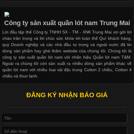
Các Form Áo Thun Phổ Biến Hiện Nay Và Xu Hướng Trong
Ngành May Mặc Áo thun là một trong những trang phục quen
thuộc và được sử dụng phổ biến nhất hiện nay. Không chỉ đa
Công ty sản xuất quần lót nam Trung Mai
dạng về màu sắc hay chất liệu, áo thun còn có nhiều form dáng
Lời đầu tập thể Công ty TNHH SX - TM - XNK Trung Mai xin gởi lời
khác nhau để phù hợp với từng phong cách thời trang và nhu
chào trân trọng và lời chúc sức khỏe tới toàn thể Quí khách hàng,
cầu
quý Doanh nghiệp và các nhà đầu tư trong và ngoài nước đã tin
dùng sản phẩm hay ghé thăm website của chúng tôi. Chúng tôi là
công ty sản xuất quần lót nam với nhãn hiệu Quần lót nam T&M.
Ngoài ra chúng tôi còn sản xuất ra nhiều dòng sản phẩm khác về
quần lót nam với nhiều loại vải đặc trung Cotton 2 chiều, Cotton 4
Khám Phá Áo Phông Trang Phục Phổ Biến Nhất Hiện Nay
chiều và thun lạnh.
Cập nhật 2026-04-24 17:24:50
ĐĂNG KÝ NHẬN BÁO GIÁ
Áo phông là một trong những trang phục phổ biến nhất trong
đời sống hiện đại nhờ sự tiện lợi, thoải mái và dễ phối đồ.
Không chỉ xuất hiện trong thời trang thường ngày, áo phông còn
được ứng dụng rộng rãi trong ngành sản xuất may mặc, đặc
biệt là các sản phẩm từ vải thun. Hiện nay,