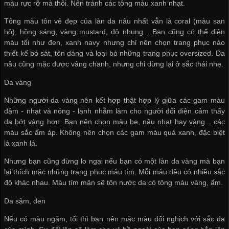
màu rực rỡ mà thôi. Nên tránh các tông màu xanh nhạt.
Tông màu tôn vẻ đẹp của làn da nâu nhất vẫn là coral (màu san
hô), hồng sáng, vàng mustard, đỏ nhung... Bạn cũng có thể diện
màu tối như đen, xanh navy nhưng chỉ nên chọn trang phục nào
thiết kế bó sát, tôn dáng và loại bỏ những trang phục oversized. Da
nâu cũng mặc được vàng chanh, nhưng chỉ dừng lại ở sắc thái nhẹ.
Da vàng
Những người da vàng nên kết hợp thật hợp lý giữa các gam màu
đậm - nhạt và nóng - lạnh nhằm làm cho người đối diện cảm thấy
da bớt vàng hơn. Bạn nên chọn màu be, nâu nhạt hay vàng... các
màu sắc ấm áp. Không nên chọn các gam màu quá xanh, đặc biệt
là xanh lá.
Nhưng bạn cũng đừng lo ngại nếu bạn có một làn da vàng mà bạn
lại thích mặc những trang phục màu tím. Mỗi màu đều có nhiều sắc
độ khác nhau. Màu tím mận sẽ tôn nước da có tông màu vàng, ấm.
Da sậm, đen
Nếu có màu ngăm, tối thì bạn nên mặc màu đối nghịch với sắc da