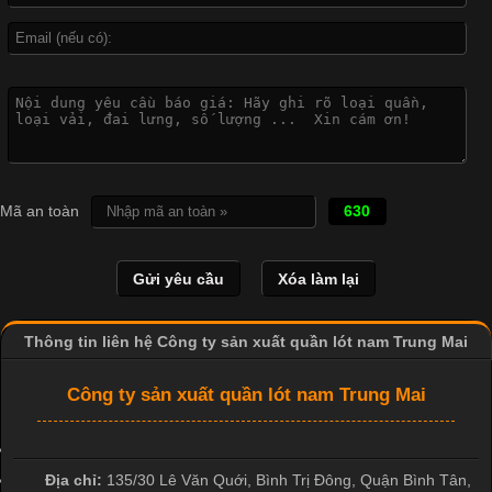
Công Nghệ In Chuyển Nhiệt Trong Ngành Thời Trang Hiện
Đại
Cập nhật 2026-04-21 15:41:03
In Chuyển Nhiệt Là Gì? Công Nghệ In Hiện Đại Trong Ngành
Mã an toàn
630
May Mặc Trong ngành in ấn và thời trang, in chuyển nhiệt đang
là một trong những công nghệ phổ biến nhờ khả năng tạo ra
hình ảnh sắc nét và bền màu. Đặc biệt, kỹ thuật này được ứng
dụng rộng rãi trong sản xuất áo thun, đồ thể thao
Thông tin liên hệ Công ty sản xuất quần lót nam Trung Mai
Công ty sản xuất quần lót nam Trung Mai
Địa chỉ:
135/30 Lê Văn Quới, Bình Trị Đông
,
Quận Bình Tân
,