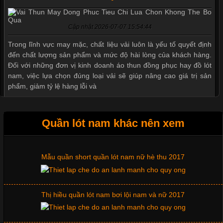
Cập nhật 2026-07-07 15:54:44
Trong lĩnh vực may mặc, chất liệu vải luôn là yếu tố quyết định
đến chất lượng sản phẩm và mức độ hài lòng của khách hàng.
Đối với những đơn vị kinh doanh áo thun đồng phục hay đồ lót
nam, việc lựa chọn đúng loại vải sẽ giúp nâng cao giá trị sản
phẩm, giảm tỷ lệ hàng lỗi và
Quần lót nam khác nên xem
Tìm Hiểu Các Kiểu Cổ Áo Thun Được Ưa Chuộng Trong
Ngành Thời Trang
Mẫu quần short quần lót nam nữ hè thu 2017
Cập nhật 2026-06-01 16:20:50
Thị hiều quần lót nam bơi lội nam và nữ 2017
Áo thun là một trong những trang phục phổ biến nhất hiện nay
nhờ tính tiện dụng, dễ phối đồ và phù hợp với nhiều đối tượng.
Bên cạnh chất liệu và kiểu dáng, phần cổ áo cũng là yếu tố