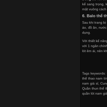
kế sang trọng, k
mặt vuông cách đ
6. Balo thể t
Sau khi trang b
áo, đồ ăn, nướ
dụng.
Với thiết kế nă
với 1 ngăn chín
lót êm ái, nên k
Tags keywords: 
thể thao nam tí
nam giá sỉ
,
Cung
Quần thun thể t
quần lót nam giá