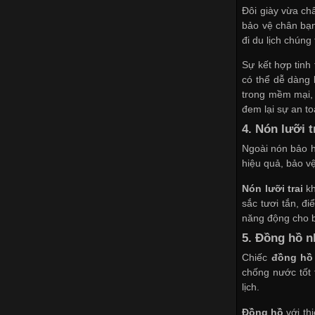
Đôi giày vừa ch
bảo vệ chân bạ
đi du lịch chún
Sự kết hợp tinh
có thể dễ dàng 
trong mềm mại, 
đem lại sự an t
4. Nón lưỡi t
Ngoài nón bảo h
hiệu quả, bảo v
Nón lưỡi trai
k
sắc tươi tắn, đ
năng động cho b
5. Đồng hồ n
Chiếc
đồng hồ
chống nước tốt 
lịch.
Đồng hồ
với th