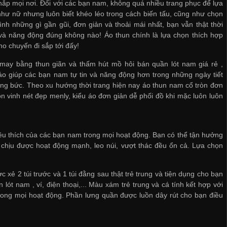
hắp mọi nơi. Đối với các bạn nam, không quá nhiều trang phục để lựa
hư nữ nhưng luôn biết khéo léo trong cách biến tấu, cũng như chọn
nh những gì gần gũi, đơn giản và thoải mái nhất, bạn vẫn thật thời
và năng động đúng không nào! Áo thun chính là lựa chọn thích hợp
ho chuyến đi sắp tới đấy!
may bằng thun giãn và thấm hút mồ hôi
bán quần lót nam giá rẻ
,
áo giúp các bạn nam tự tin và năng động hơn trong những ngày tiết
óng bức. Theo xu hướng thời trang hiện nay áo thun nam cổ tròn đơn
ôn vinh nét đẹp menly, kiểu áo đơn giản dễ phối đồ khi mặc luôn luôn
 yêu thích của các bạn nam trong mọi hoạt động. Bạn có thể tận hưởng
chịu được hoạt động mạnh, leo núi, vượt thác đều ổn cả. Lựa chọn
ẻ 2 túi trước và 1 túi đằng sau thật trẻ trung và tiện dụng cho bạn
n lót nam
, ví, điện thoại,... Màu xám trẻ trung và cá tính kết hợp với
trong mọi hoạt động. Phần lưng quần được luồn dây rút cho bạn điều