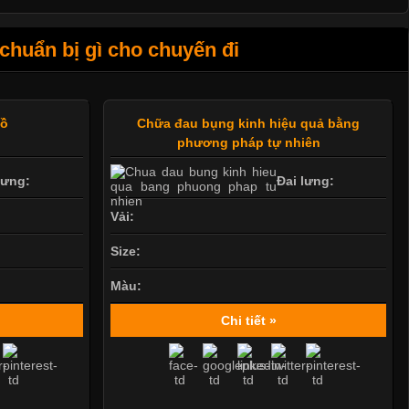
huẩn bị gì cho chuyến đi
bồ
Chữa đau bụng kinh hiệu quả bằng
phương pháp tự nhiên
lưng:
Đai lưng:
Vải:
Size:
Màu:
Chi tiết »