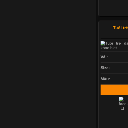
Tuổi tr
Vải:
Size:
Màu: