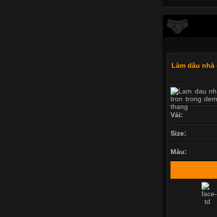
Làm dâu nhà g
Vải:
Size:
Màu: