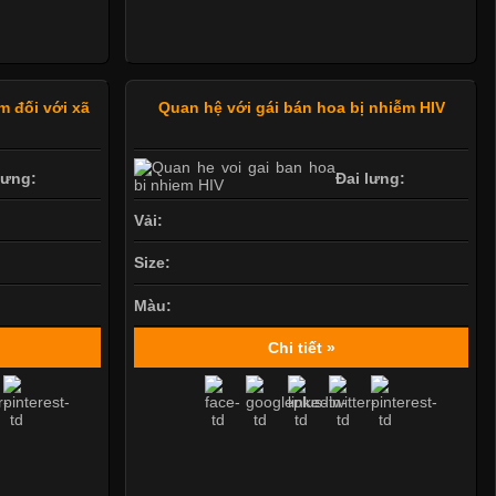
m đối với xã
Quan hệ với gái bán hoa bị nhiễm HIV
lưng:
Đai lưng:
Vải:
Size:
Màu:
Chi tiết »