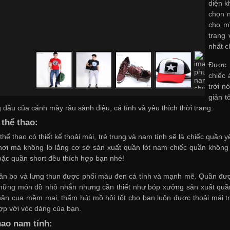
diện k
chọn n
cho mì
trang 
nhất c
Được 
chiếc 
trời n
giản t
 đầu của cánh mày râu sành điệu, cá tính và yêu thích thời trang.
 thể thao:
hể thao có thiết kế thoải mái, trẻ trung và nam tính sẽ là chiếc quần
chơi mà không lo lắng
cơ sở sản xuất quần lót nam
chiếc quần không 
oặc quần short đều thích hợp bạn nhé!
n bo và lưng thun được phối màu đen cá tính và mạnh mẽ. Quần được x
 những món đồ nhỏ nhắn nhưng cần thiết như bóp
xưởng sản xuất quầ
chân cua mềm mại, thấm hút mồ hôi tốt cho bạn luôn được thoải mái 
ợp với vóc dáng của bạn.
hao nam tính: