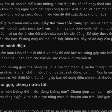
ân, êm ái, bạn có thể bước những bước đi tự tin, có thể chạy thoả sức
n khỏi những nguy hiểm bất ngờ
công ty sản xuất quần lót nam
mà chú
g ta không lường trước được nhiều vấn đề đột xuất đúng không nào?
 tế giữa 2 màu đen – nâu,
giày thể thao thời trang
tạo nên vẻ nam tín
kết hợp với quần jean,
áo thun
,
nhận may gia công quần lót nam
quần
đem lại sự êm ái cho đôi chân của bạn khi vận động. Đế giày được đ
oàn cho bạn. Đường may chỉ màu nổi bật, khéo léo, dây có độ dày vừa 
rai sành điệu:
iểm luôn luôn cần thiết khi đi xe máy thì nón lưỡi trai cũng góp sức 
ệ phần đầu, bảo đảm cho bạn đủ sức khoẻ suốt chuyến đi.
hông những giúp che nắng hiệu quả mà còn mang lại vẻ trẻ trung
cung
iểm nhấn là phần chữ in nổi cùng họa tiết sinh động, cá tính. Nón là 
ạn trẻ. Với thiết kế khóa bấm, giúp bạn dễ dàng điều chình kích thướ
hỏ gọn, chống nước tốt:
là món không thể thiếu, đúng không nào? Chúng giúp bạn canh giờ c
thì càng tuyệt, vì ai biết được nắng mưa là chuyện của trời. Nhỏ gọn
iết kế vô cùng sang trọng và tinh tế sẽ
quần lót nam giá sỉ
mang đến cho 