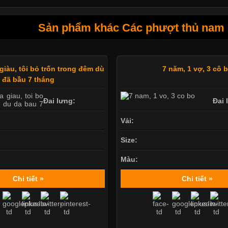
Sản phẩm khác Các phượt thủ nam c
iàu, tôi bỏ trốn trong đêm dù
7 năm, 1 vợ, 3 cô 
đã bầu 7 tháng
Đai lưng:
Đai 
Vải:
Size:
Màu:
Chi tiết »
Chi tiết »