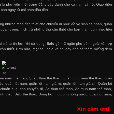
áng là phụ kiện thời trang đẳng cấp danh cho cả nam và nữ. Giao diện
bạn ngay từ cái nhìn đầu tiên.
g những món cần thiết cho chuyến đi như: đồ vệ sinh cá nhân, quần
quan trọng: Tích trữ những thứ cần thiết cho bản thân, gọn nhẹ, tiện
i trẻ tự tin hơn khi sử dụng.
Balo
gồm 2 ngăn phụ bên ngoài kế hợp
ồ cần thiết. Hơn nữa, mặt sau balo và hai dây đeo có thêm miếng đệm
hun nam thể thao, Quần thun thể thao, Quần thun nam thể thao, Giày
c, quần lót nam, quần lót nam giá rẻ, quần lót nam giá sỉ -
Quần lót
chuẩn bị gì cho chuyến đi
,
Áo thun thể thao
,
Áo thun nam thể thao
,
ành điệu
,
Balo thể thao
,
Đồng hồ nhỏ gọn chống nước
,
quần lót nam
,
Xin cám ơn!