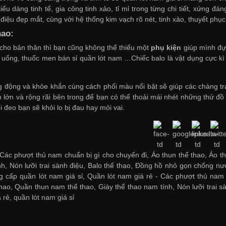
iểu dáng tinh tế, gia công tinh xảo, tỉ mỉ trong từng chi tiết, xứng đ
iệu đẹp mắt, cùng với hệ thống kim vạch rõ nét, tinh xảo, thuyết phục 
hao:
ị cho bản thân thì bạn cũng không thể thiếu một
phụ kiện
giúp mình đựn
c uống, thuốc men
bán sỉ quần lót nam
…Chiếc balo là vật dụng cực kì 
ng động và khỏe khắn cùng cách phối màu nổi bật sẽ giúp các chàng tra
h lớn và rộng rãi bên trong để bạn có thể thoải mái nhét những thứ đ
hi đeo bạn sẽ khỏi lo bị đau hay mỏi vai.
Các phượt thủ nam chuẩn bị gì cho chuyến đi, Áo thun thể thao, Áo t
nh, Nón lưỡi trai sành điệu, Balo thể thao, Đồng hồ nhỏ gọn chống nướ
 cấp quần lót nam giá sỉ
,
Quần lót nam giá rẻ
-
Các phượt thủ nam 
hao
,
Quần thun nam thể thao
,
Giày thể thao nam tính
,
Nón lưỡi trai s
 rẻ
,
quần lót nam giá sỉ