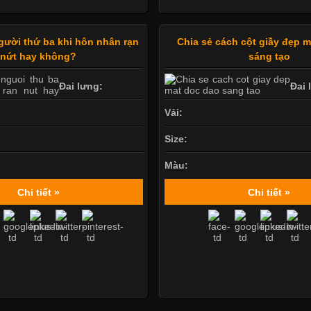
gười thứ ba khi hôn nhân rạn
Chia sẻ cách cột giầy đẹp 
nứt hay không?
sáng tạo
Đai lưng:
Đai 
Vải:
Size:
Màu:
Chi tiết »
Chi tiết »