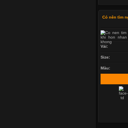
Có nên tìm n
Vải:
Size:
Màu: