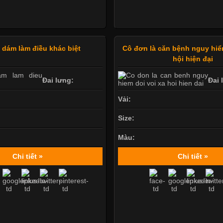
ẻ dám làm điều khác biệt
Cô đơn là căn bệnh nguy hiể
hội hiện đại
Đai lưng:
Đai 
Vải:
Size:
Màu:
Chi tiết »
Chi tiết »