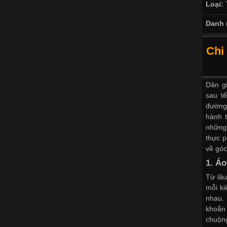
Loại:
Danh 
Chi
Dân gi
sau t
đường 
hành t
những 
thực p
về góc
1. Áo
Từ lâ
mỗi ki
nhau. 
khoắn 
chuộng