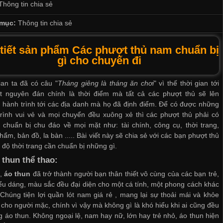
Thông tin chia sẻ
mục:
Thông tin chia sẻ
 tiết sản phẩm Các phượt thủ nam chuẩn bị
gì cho chuyến đi
an ta đã có câu "
Tháng giêng là tháng ăn chơi
" vì thế thời gian tới
ết nguyên đán chính là thời điểm mà tất cả các phượt thủ sẽ lên
hành trình tới các địa danh mà họ đã định điểm. Để có được những
rình vui vẻ và mọi chuyển đều xuông xẻ thì các phượt thủ phải có
chuẩn bị chu đáo về mọi mặt như: tài chính, công cụ, thời trang,
hẩm, bản đồ, la bàn ..... Bài viết này sẽ chia sẻ với các bạn phượt thủ
 độ thời trang cần chuẩn bị những gì.
 thun thể thao:
u,
áo thun
đã trở thành người bạn thân thiết vô cùng của các bạn trẻ,
ểu dáng, màu sắc đều đại diện cho một cá tính, một phong cách khác
Chúng tiện lợi
quần lót nam giá rẻ
, mang lại sự thoải mái và khỏe
cho người mặc, chính vì vậy mà không gì là khó hiểu khi ai cũng đều
 áo thun. Không ngoại lệ, nam hay nữ, lớn hay trẻ nhỏ, áo thun hiện