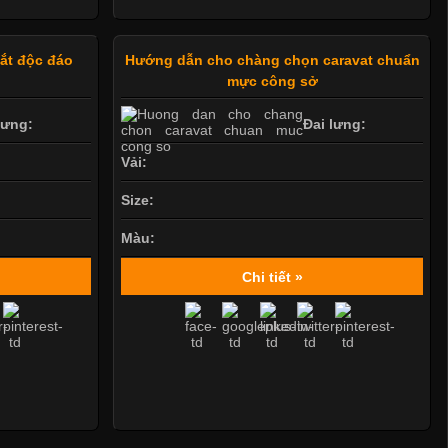
mắt độc đáo
Hướng dẫn cho chàng chọn caravat chuẩn
mực công sở
lưng:
Đai lưng:
Vải:
Size:
Màu:
Chi tiết »