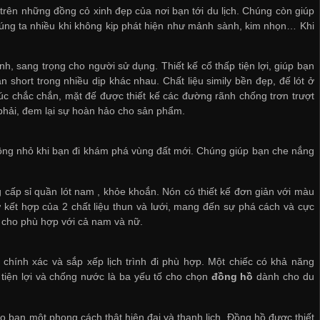
 trên những đồng cỏ xinh đẹp của nơi bạn tới du lịch. Chúng còn giúp
ng ta nhiều khi không kịp phát hiện như mảnh sành, kim nhọn… Khi
h, sang trọng cho người sử dụng. Thiết kế cổ thấp tiện lợi, giúp bạn
 short trong nhiều dịp khác nhau. Chất liệu simily bền đẹp, đế lót ở
úc chắc chắn, mặt đế được thiết kế các đường rãnh chống trơn trượt
phải, đem lại sự hoàn hảo cho sản phẩm.
không nhỏ khi bạn đi khám phá vùng đất mới. Chúng giúp bạn che nắng
 cấp sỉ quần lót nam
, khỏe khoắn. Nón có thiết kế đơn giản với màu
sự kết hợp của 2 chất liệu thun và lưới, mang đến sự phá cách và cực
c cho phù hợp với cả nam và nữ.
hính xác và sắp xếp lịch trình đi phù hợp. Một chiếc có khả năng
, tiện lợi và chống nước là ba yếu tố cho chọn
đồng hồ
dành cho du
bạn một phong cách thật hiện đại và thanh lịch. Đồng hồ được thiết