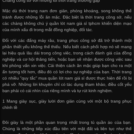
Chàng công sở với những lỗi thời trang thường gặp
Mặc dù thời trang nam đơn giản, phóng khoáng, song không thể
tránh được những lỗi ăn mặc. Đặc biệt là thời trang công sở, nếu
các chàng không chú ý
quần lót nam giá sỉ tphcm
khiến diện mạo
của mình xấu đi trong mắt đồng nghiệp, đối tác.
Đối với các đấng mày râu, trang phục công sở đã trở thành một
phần thiết yếu không thể thiếu. Nếu biết cách phối hợp nó sẽ mang
lại hiệu quả lâu dài trong công viêc, trong cách đánh giá của đồng
nghiệp và cơ hội thăng tiến, hoặc bạn sẽ nhận được công việc sau
khi phỏng vấn xin việc. Cải thiện cách ăn mặc giúp bạn cho ra một
ấn tượng tốt hơn, điều đó có lợi cho sự nghiệp của bạn. Thời trang
có nhiều "quy tắc"
mua quần lót nam giá sỉ
được thực hiện để rồi bị
phá vỡ. Những lời khuyên chỉ có tác dụng tham khảo, điều cốt yếu
bạn phải có cái nhìn của riêng mình và tự rút kinh nghiệm.
1 Mang giày sục, giày lười đơn giản cùng với một bộ trang phục
chỉnh tề
Đôi giày là một phần quan trọng nhất trong tủ quần áo của bạn.
Chúng là những tiếp xúc đầu tiên với mặt đất và liên tục như thế