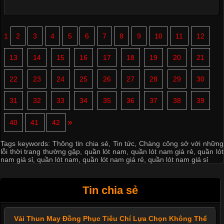
1
2
3
4
5
6
7
8
9
10
11
12
13
14
15
16
17
18
19
20
21
22
23
24
25
26
27
28
29
30
31
32
33
34
35
36
37
38
39
»
40
41
42
Tags keywords:
Thông tin chia sẻ
,
Tin tức
,
Chàng công sở với những
lỗi thời trang thường gặp
,
quần lót nam
,
quần lót nam giá rẻ
,
quần lót
nam giá sỉ
,
quần lót nam
,
quần lót nam giá rẻ
,
quần lót nam giá sỉ
Tin chia sẻ
Vải Thun May Đồng Phục Tiêu Chí Lựa Chọn Không Thể