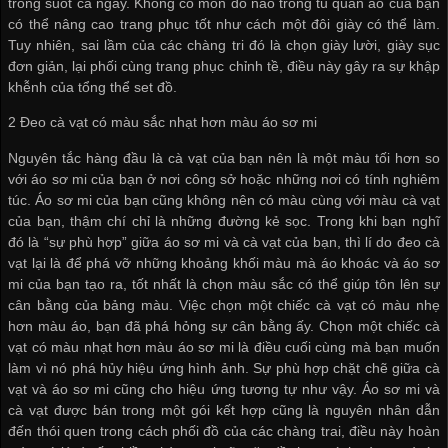
trong suốt cả ngày. Không có món đồ nào trong tủ quần áo của bạn
có thể nâng cao trang phục tốt như cách một đôi giày có thể làm.
Tuy nhiên, sai lầm của các chàng tri đó là chọn giày lười, giày sục
đơn giản, lại phối cùng trang phục chỉnh tề, điều này gây ra sự khập
khễnh của tổng thể set đồ.
2 Đeo cà vạt có màu sắc nhạt hơn màu áo sơ mi
Nguyên tắc hàng đầu là cà vạt của bạn nên là một màu tối hơn so
với áo sơ mi của bạn ở nơi công sở hoặc những nơi có tính nghiêm
túc. Áo sơ mi của bạn cũng không nên có màu cùng với màu cà vạt
của bạn, thậm chí chỉ là những đường kẻ sọc. Trong khi bạn nghĩ
đó là “sự phù hợp” giữa áo sơ mi và cà vạt của bạn, thì lí do đeo cà
vạt lại là để phá vỡ những khoảng khối màu mà áo khoác và áo sơ
mi của bạn tạo ra, tốt nhất là chọn màu sắc có thể giúp tôn lên sự
cân bằng của bảng màu. Việc chọn một chiếc cà vạt có màu nhẹ
hơn màu áo, bạn đã phá hỏng sự cân bằng ấy. Chọn một chiếc cà
vạt có màu nhạt hơn màu áo sơ mi là điều cuối cùng mà bạn muốn
làm vì nó phá hủy hiệu ứng hình ảnh. Sự phù hợp chặt chẽ giữa cà
vạt và áo sơ mi cũng cho hiệu ứng tương tự như vậy. Áo sơ mi và
cà vạt được bán trong một gói kết hợp cũng là nguyên nhân dẫn
đến thói quen trong cách phối đồ của các chàng trai, điều này hoàn