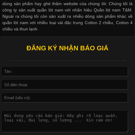
dùng sản phẩm hay ghé thăm website của chúng tôi. Chúng tôi là
công ty sản xuất quần lót nam với nhãn hiệu Quần lót nam T&M.
Ngoài ra chúng tôi còn sản xuất ra nhiều dòng sản phẩm khác về
quần lót nam với nhiều loại vải đặc trung Cotton 2 chiều, Cotton 4
Công Nghệ In Chuyển Nhiệt Trong Ngành Thời Trang Hiện
chiều và thun lạnh.
Đại
ĐĂNG KÝ NHẬN BÁO GIÁ
Cập nhật 2026-04-21 15:41:03
In Chuyển Nhiệt Là Gì? Công Nghệ In Hiện Đại Trong Ngành
May Mặc Trong ngành in ấn và thời trang, in chuyển nhiệt đang
là một trong những công nghệ phổ biến nhờ khả năng tạo ra
hình ảnh sắc nét và bền màu. Đặc biệt, kỹ thuật này được ứng
dụng rộng rãi trong sản xuất áo thun, đồ thể thao
Vì Sao Cơ Sở Sản Xuất Quần Lót Nam Ưa Chuộng Vải
Cotton?