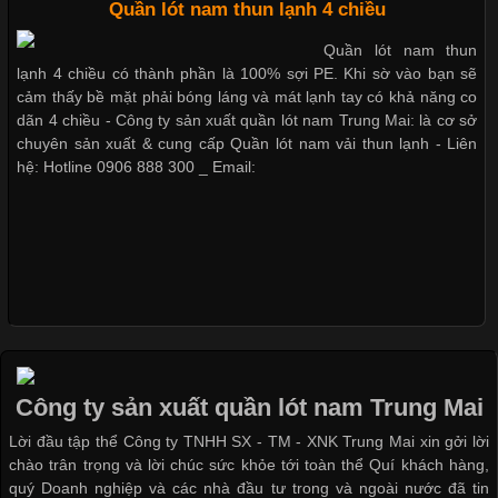
Cập nhật 2026-05-09 15:58:23
Quần lót nam thun lạnh 4 chiều
Các Form Áo Thun Phổ Biến Hiện Nay Và Xu Hướng Trong
Quần lót nam thun
Ngành May Mặc Áo thun là một trong những trang phục quen
lạnh 4 chiều có thành phần là 100% sợi PE. Khi sờ vào bạn sẽ
thuộc và được sử dụng phổ biến nhất hiện nay. Không chỉ đa
cảm thấy bề mặt phải bóng láng và mát lạnh tay có khả năng co
dạng về màu sắc hay chất liệu, áo thun còn có nhiều form dáng
dãn 4 chiều - Công ty sản xuất quần lót nam Trung Mai: là cơ sở
khác nhau để phù hợp với từng phong cách thời trang và nhu
chuyên sản xuất & cung cấp Quần lót nam vải thun lạnh - Liên
cầu
hệ: Hotline 0906 888 300 _ Email:
Khám Phá Áo Phông Trang Phục Phổ Biến Nhất Hiện Nay
Cập nhật 2026-04-24 17:24:50
Áo phông là một trong những trang phục phổ biến nhất trong
đời sống hiện đại nhờ sự tiện lợi, thoải mái và dễ phối đồ.
Công ty sản xuất quần lót nam Trung Mai
Không chỉ xuất hiện trong thời trang thường ngày, áo phông còn
Lời đầu tập thể Công ty TNHH SX - TM - XNK Trung Mai xin gởi lời
được ứng dụng rộng rãi trong ngành sản xuất may mặc, đặc
chào trân trọng và lời chúc sức khỏe tới toàn thể Quí khách hàng,
biệt là các sản phẩm từ vải thun. Hiện nay,
quý Doanh nghiệp và các nhà đầu tư trong và ngoài nước đã tin