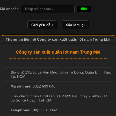
Cập nhật 2026-04-20 17:14:16
Mã an toàn
559
Vải cotton là một trong những chất liệu được sử dụng rộng rãi
nhất trong ngành dệt may nhờ đặc tính mềm mại, thoáng mát
và thấm hút mồ hôi tốt. Đây cũng là loại vải được nhiều công ty
sản xuất quần lót nam lựa chọn để tạo ra các sản phẩm chất
lượng, phù hợp với nhu cầu sử dụng
Thông tin liên hệ Công ty sản xuất quần lót nam Trung Mai
Công ty sản xuất quần lót nam Trung Mai
Địa chỉ:
135/30 Lê Văn Quới, Bình Trị Đông
,
Quận Bình Tân
,
Tp. HCM
Mã số thuế:
0312 699 048
Giấy chứng nhận ĐKKD số 0312 699 048 ngày 23-03-2014
do Sở Kế Hoạch TpHCM
Telephone:
(08).3961.0962