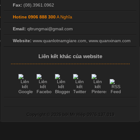
Fax:
(08).3961.0962
Hotine
0906 888 300
A Nghĩa
Email:
qltrungmai@gmail.com
Website:
www.quanlotnamgiare.com, www.quanxinam.com
Liên kết khác của website
Copyright ©
2026 bởi Mr Hiệp 0976.137.019