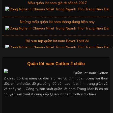
Mẫu quần lót nam giá rẻ sốt hè 2017
Chất Liệu Lycra Có Gì Đặc Biệt Trong Ngành Thời Trang?
Cập nhật 2026-05-27 17:03:46
Những mẩu quần lót nam thông dụng hiện nay
Vải Lycra Là Gì? Chất Liệu Co Giãn Được Ưa Chuộng Trong
Ngành May Mặc Trong ngành thời trang hiện đại, các loại vải có
khả năng co giãn tốt ngày càng được ưa chuộng nhằm mang lại
Bộ sưu tập quần lót nam Boxer TpHCM
cảm giác thoải mái cho người mặc. Trong đó, vải Lycra là một
trong những chất liệu nổi bật nhờ độ đàn hồi cao,
Quần lót nam boxer thun lạnh
Quần lót nam Cotton 2 chiều
Quần lót nam Cotton
Chất Liệu Bamboo Xu Hướng Mới Trong Ngành Thời Trang
2 chiều có khả năng co dãn 2 chiều cố định của hướng vải thun
Nguyên bộ quần lót nam Boxer thun lạnh giá rẻ
dệt, chi phí thấp, dể gia công, độ bền cao, ít bị tình trạng giãn vải
Cập nhật 2026-05-21 14:59:25
và chảy xệ. - Công ty sản xuất quần lót nam Trung Mai: là cơ sở
chuyên sản xuất & cung cấp Quần lót nam Cotton 2 chiều.
Trong những năm gần đây, vải Bamboo đang trở thành một
Dễ chịu hơn với quần lót nam giá rẻ vải Cotton 4 chiều
trong những chất liệu được yêu thích trong ngành thời trang
nhờ đặc tính mềm mại, thoáng khí và thân thiện với môi trường.
Không chỉ được ứng dụng trong quần áo thường ngày, loại vải