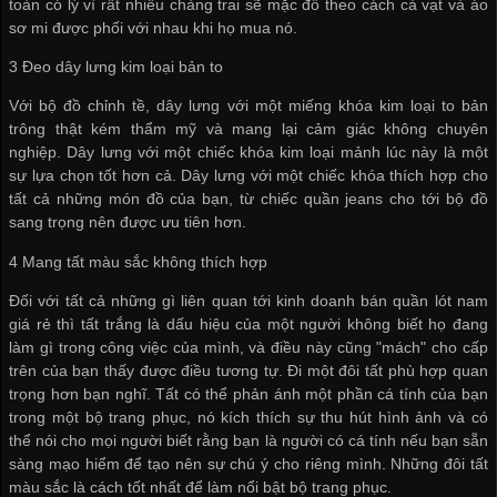
toàn có lý vì rất nhiều chàng trai sẽ mặc đồ theo cách cà vạt và áo
sơ mi được phối với nhau khi họ mua nó.
3 Đeo dây lưng kim loại bản to
Với bộ đồ chỉnh tề, dây lưng với một miếng khóa kim loại to bản
trông thật kém thẩm mỹ và mang lại cảm giác không chuyên
nghiệp. Dây lưng với một chiếc khóa kim loại mảnh lúc này là một
sự lựa chọn tốt hơn cả. Dây lưng với một chiếc khóa thích hợp cho
tất cả những món đồ của bạn, từ chiếc quần jeans cho tới bộ đồ
sang trọng nên được ưu tiên hơn.
4 Mang tất màu sắc không thích hợp
Đối với tất cả những gì liên quan tới kinh doanh
bán quần lót nam
giá rẻ
thì tất trắng là dấu hiệu của một người không biết họ đang
làm gì trong công việc của mình, và điều này cũng "mách" cho cấp
trên của bạn thấy được điều tương tự. Đi một đôi tất phù hợp quan
trọng hơn bạn nghĩ. Tất có thể phản ánh một phần cá tính của bạn
trong một bộ trang phục, nó kích thích sự thu hút hình ảnh và có
thể nói cho mọi người biết rằng bạn là người có cá tính nếu bạn sẵn
sàng mạo hiểm để tạo nên sự chú ý cho riêng mình. Những đôi tất
màu sắc là cách tốt nhất để làm nổi bật bộ trang phục.