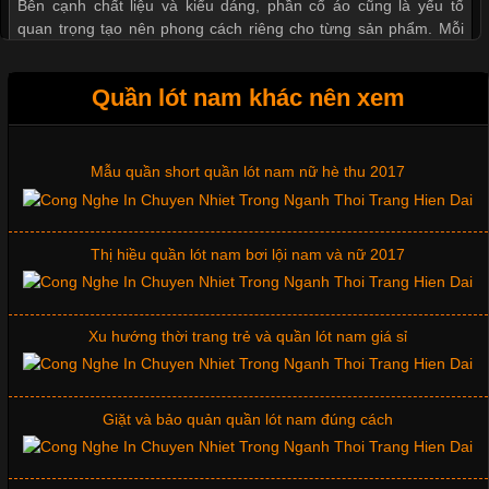
Bên cạnh chất liệu và kiểu dáng, phần cổ áo cũng là yếu tố
quan trọng tạo nên phong cách riêng cho từng sản phẩm. Mỗi
loại cổ áo sẽ mang đến một vẻ đẹp khác
Quần lót nam khác nên xem
Mẫu quần short quần lót nam nữ hè thu 2017
Những Mẫu Áo Thun Đồng Phục Công Ty Được Ưa
Chuộng Hiện Nay
Thị hiều quần lót nam bơi lội nam và nữ 2017
Cập nhật 2026-06-01 14:23:34
Trong môi trường kinh doanh hiện đại, việc xây dựng hình ảnh
chuyên nghiệp đóng vai trò quan trọng đối với sự phát triển của
Xu hướng thời trang trẻ và quần lót nam giá sỉ
doanh nghiệp. Một trong những giải pháp hiệu quả được nhiều
đơn vị lựa chọn hiện nay là sử dụng áo thun đồng phục công ty.
Không chỉ giúp tạo sự đồng bộ, áo thun
Giặt và bảo quản quần lót nam đúng cách