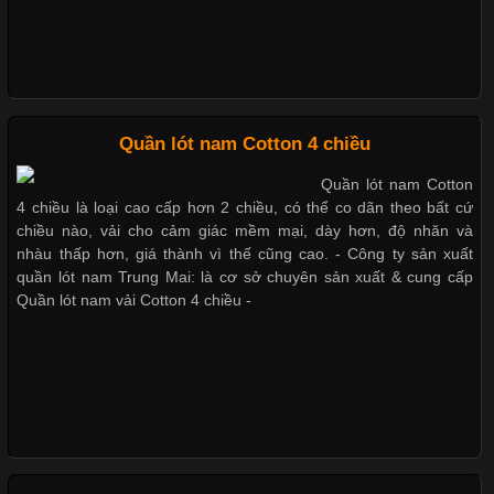
này còn xuất hiện nhiều trong các sản phẩm đồ lót
Những Loại Vải Thun Thông Dụng Và Đặc Điểm Nổi Bật
Quần lót nam Cotton 4 chiều
Quần lót nam Cotton
Cập nhật 2026-05-20 14:58:56
4 chiều là loại cao cấp hơn 2 chiều, có thể co dãn theo bất cứ
Vải thun là một trong những chất liệu được sử dụng rộng rãi
chiều nào, vải cho cảm giác mềm mại, dày hơn, độ nhăn và
nhất trong ngành thời trang nhờ đặc tính co giãn, mềm mại và
nhàu thấp hơn, giá thành vì thế cũng cao. - Công ty sản xuất
thoải mái khi mặc. Từ áo thun, đồ thể thao cho đến đồ lót nam,
quần lót nam Trung Mai: là cơ sở chuyên sản xuất & cung cấp
vải thun luôn đóng vai trò quan trọng trong quá trình sản xuất.
Quần lót nam vải Cotton 4 chiều -
Hiện nay, nhu cầu tìm kiếm quần lót nam giá
Xu Hướng Form Áo Thun Phổ Biến Trong Ngành May Mặc