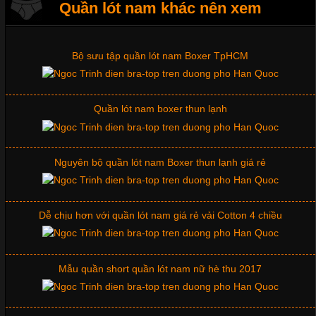
Những mẩu quần lót nam thông dụng hiện nay
Quần lót nam khác nên xem
Bộ sưu tập quần lót nam Boxer TpHCM
Những Mẫu Áo Thun Đồng Phục Công Ty Được Ưa
Chuộng Hiện Nay
Quần lót nam boxer thun lạnh
Cập nhật 2026-06-01 14:23:34
Trong môi trường kinh doanh hiện đại, việc xây dựng hình ảnh
chuyên nghiệp đóng vai trò quan trọng đối với sự phát triển của
Nguyên bộ quần lót nam Boxer thun lạnh giá rẻ
doanh nghiệp. Một trong những giải pháp hiệu quả được nhiều
đơn vị lựa chọn hiện nay là sử dụng áo thun đồng phục công ty.
Không chỉ giúp tạo sự đồng bộ, áo thun
Dễ chịu hơn với quần lót nam giá rẻ vải Cotton 4 chiều
Mẫu quần short quần lót nam nữ hè thu 2017
Chất Liệu Lycra Có Gì Đặc Biệt Trong Ngành Thời Trang?
Cập nhật 2026-05-27 17:03:46