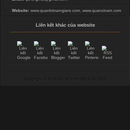
Cotton?
Website:
www.quanlotnamgiare.com, www.quanxinam.com
Cập nhật 2026-04-20 17:14:16
Liên kết khác của website
Vải cotton là một trong những chất liệu được sử dụng rộng rãi
nhất trong ngành dệt may nhờ đặc tính mềm mại, thoáng mát
và thấm hút mồ hôi tốt. Đây cũng là loại vải được nhiều công ty
sản xuất quần lót nam lựa chọn để tạo ra các sản phẩm chất
lượng, phù hợp với nhu cầu sử dụng
Copyright ©
2026 bởi Mr Hiệp 0976.137.019