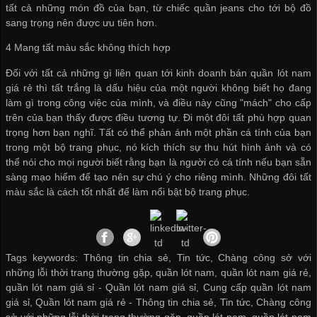
tất cả những món đồ của bạn, từ chiếc quần jeans cho tới bộ đồ
sang trọng nên được ưu tiên hơn.
4 Mang tất màu sắc không thích hợp
Đối với tất cả những gì liên quan tới kinh doanh
bán quần lót nam
giá rẻ
thì tất trắng là dấu hiệu của một người không biết họ đang
làm gì trong công việc của mình, và điều này cũng "mách" cho cấp
trên của bạn thấy được điều tương tự. Đi một đôi tất phù hợp quan
trọng hơn bạn nghĩ. Tất có thể phản ánh một phần cá tính của bạn
trong một bộ trang phục, nó kích thích sự thu hút hình ảnh và có
thể nói cho mọi người biết rằng bạn là người có cá tính nếu bạn sẵn
sàng mạo hiểm để tạo nên sự chú ý cho riêng mình. Những đôi tất
màu sắc là cách tốt nhất để làm nổi bật bộ trang phục.
Tags keywords: Thông tin chia sẻ, Tin tức, Chàng công sở với
những lỗi thời trang thường gặp, quần lót nam, quần lót nam giá rẻ,
quần lót nam giá sỉ -
Quần lót nam giá sỉ
,
Cung cấp quần lót nam
giá sỉ
,
Quần lót nam giá rẻ
-
Thông tin chia sẻ
,
Tin tức
,
Chàng công