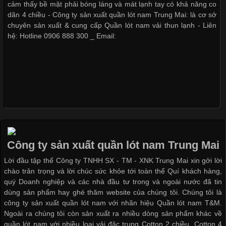
thuộc và được sử dụng phổ biến nhất hiện nay. Không chỉ đa
cảm thấy bề mặt phải bóng láng và mát lạnh tay có khả năng co
dạng về màu sắc hay chất liệu, áo thun còn có nhiều form dáng
dãn 4 chiều - Công ty sản xuất quần lót nam Trung Mai: là cơ sở
khác nhau để phù hợp với từng phong cách thời trang và nhu
chuyên sản xuất & cung cấp Quần lót nam vải thun lạnh - Liên
cầu
hệ: Hotline 0906 888 300 _ Email:
Khám Phá Áo Phông Trang Phục Phổ Biến Nhất Hiện Nay
Cập nhật 2026-04-24 17:24:50
Áo phông là một trong những trang phục phổ biến nhất trong
đời sống hiện đại nhờ sự tiện lợi, thoải mái và dễ phối đồ.
Công ty sản xuất quần lót nam Trung Mai
Không chỉ xuất hiện trong thời trang thường ngày, áo phông còn
Lời đầu tập thể Công ty TNHH SX - TM - XNK Trung Mai xin gởi lời
được ứng dụng rộng rãi trong ngành sản xuất may mặc, đặc
chào trân trọng và lời chúc sức khỏe tới toàn thể Quí khách hàng,
biệt là các sản phẩm từ vải thun. Hiện nay,
quý Doanh nghiệp và các nhà đầu tư trong và ngoài nước đã tin
dùng sản phẩm hay ghé thăm website của chúng tôi. Chúng tôi là
công ty sản xuất quần lót nam với nhãn hiệu Quần lót nam T&M.
Ngoài ra chúng tôi còn sản xuất ra nhiều dòng sản phẩm khác về
quần lót nam với nhiều loại vải đặc trung Cotton 2 chiều, Cotton 4