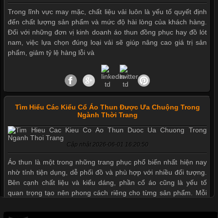
Trong lĩnh vực may mặc, chất liệu vải luôn là yếu tố quyết định
đến chất lượng sản phẩm và mức độ hài lòng của khách hàng.
Đối với những đơn vị kinh doanh áo thun đồng phục hay đồ lót
Mẫu quần short quần lót nam nữ hè thu 2017
nam, việc lựa chọn đúng loại vải sẽ giúp nâng cao giá trị sản
phẩm, giảm tỷ lệ hàng lỗi và
Thị hiều quần lót nam bơi lội nam và nữ 2017
Tìm Hiểu Các Kiểu Cổ Áo Thun Được Ưa Chuộng Trong
Xu hướng thời trang trẻ và quần lót nam giá sỉ
Ngành Thời Trang
Cập nhật 2026-06-01 16:20:50
Giặt và bảo quản quần lót nam đúng cách
Áo thun là một trong những trang phục phổ biến nhất hiện nay
nhờ tính tiện dụng, dễ phối đồ và phù hợp với nhiều đối tượng.
Bên cạnh chất liệu và kiểu dáng, phần cổ áo cũng là yếu tố
Mẫu quần lót nam giá rẻ sốt hè 2017
quan trọng tạo nên phong cách riêng cho từng sản phẩm. Mỗi
loại cổ áo sẽ mang đến một vẻ đẹp khác