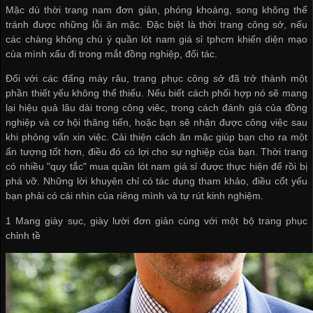
Mặc dù thời trang nam đơn giản, phóng khoáng, song không thể
tránh được những lỗi ăn mặc. Đặc biệt là thời trang công sở, nếu
các chàng không chú ý
quần lót nam giá sỉ tphcm
khiến diện mạo
của mình xấu đi trong mắt đồng nghiệp, đối tác.
Đối với các đấng mày râu, trang phục công sở đã trở thành một
phần thiết yếu không thể thiếu. Nếu biết cách phối hợp nó sẽ mang
lại hiệu quả lâu dài trong công viêc, trong cách đánh giá của đồng
nghiệp và cơ hội thăng tiến, hoặc bạn sẽ nhận được công việc sau
khi phỏng vấn xin việc. Cải thiện cách ăn mặc giúp bạn cho ra một
ấn tượng tốt hơn, điều đó có lợi cho sự nghiệp của bạn. Thời trang
có nhiều "quy tắc"
mua quần lót nam giá sỉ
được thực hiện để rồi bị
phá vỡ. Những lời khuyên chỉ có tác dụng tham khảo, điều cốt yếu
bạn phải có cái nhìn của riêng mình và tự rút kinh nghiệm.
1 Mang giày sục, giày lười đơn giản cùng với một bộ trang phục
chỉnh tề