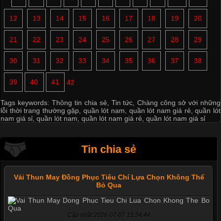
12
13
14
15
16
17
18
19
20
21
22
23
24
25
26
27
28
29
30
31
32
33
34
35
36
37
38
39
40
41
42
Tags keywords:
Thông tin chia sẻ
,
Tin tức
,
Chàng công sở với những
lỗi thời trang thường gặp
,
quần lót nam
,
quần lót nam giá rẻ
,
quần lót
nam giá sỉ
,
quần lót nam
,
quần lót nam giá rẻ
,
quần lót nam giá sỉ
Tin chia sẻ
Vải Thun May Đồng Phục Tiêu Chí Lựa Chọn Không Thể
Bỏ Qua
Cập nhật 2026-07-07 15:54:44