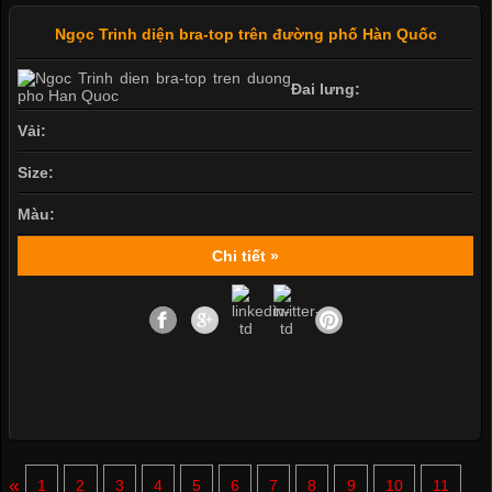
Ngọc Trinh diện bra-top trên đường phố Hàn Quốc
Đai lưng:
Vải:
Size:
Màu:
Chi tiết »
«
1
2
3
4
5
6
7
8
9
10
11