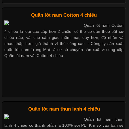
Quần lót nam boxer thun lạnh
Những Loại Vải Thun Thông Dụng Và Đặc Điểm Nổi Bật
Quần lót nam Cotton 4 chiều
Nguyên bộ quần lót nam Boxer thun lạnh giá rẻ
Quần lót nam Cotton
Cập nhật 2026-05-20 14:58:56
4 chiều là loại cao cấp hơn 2 chiều, có thể co dãn theo bất cứ
Vải thun là một trong những chất liệu được sử dụng rộng rãi
chiều nào, vải cho cảm giác mềm mại, dày hơn, độ nhăn và
nhất trong ngành thời trang nhờ đặc tính co giãn, mềm mại và
nhàu thấp hơn, giá thành vì thế cũng cao. - Công ty sản xuất
Dễ chịu hơn với quần lót nam giá rẻ vải Cotton 4 chiều
thoải mái khi mặc. Từ áo thun, đồ thể thao cho đến đồ lót nam,
quần lót nam Trung Mai: là cơ sở chuyên sản xuất & cung cấp
vải thun luôn đóng vai trò quan trọng trong quá trình sản xuất.
Quần lót nam vải Cotton 4 chiều -
Hiện nay, nhu cầu tìm kiếm quần lót nam giá
Xu Hướng Form Áo Thun Phổ Biến Trong Ngành May Mặc
Cập nhật 2026-05-09 15:58:23
Quần lót nam thun lạnh 4 chiều
Các Form Áo Thun Phổ Biến Hiện Nay Và Xu Hướng Trong
Quần lót nam thun
Ngành May Mặc Áo thun là một trong những trang phục quen
lạnh 4 chiều có thành phần là 100% sợi PE. Khi sờ vào bạn sẽ