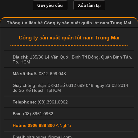
Thông tin liên hệ Công ty sản xuất quần lót nam Trung Mai
Công ty sản xuất quần lót nam Trung Mai
Địa chỉ:
135/30 Lê Văn Quới, Bình Trị Đông
,
Quận Bình Tân
,
Tp. HCM
Cập nhật 2026-04-21 15:41:03
Mã số thuế:
0312 699 048
In Chuyển Nhiệt Là Gì? Công Nghệ In Hiện Đại Trong Ngành
May Mặc Trong ngành in ấn và thời trang, in chuyển nhiệt đang
Giấy chứng nhận ĐKKD số 0312 699 048 ngày 23-03-2014
là một trong những công nghệ phổ biến nhờ khả năng tạo ra
do Sở Kế Hoạch TpHCM
hình ảnh sắc nét và bền màu. Đặc biệt, kỹ thuật này được ứng
Telephone:
(08).3961.0962
dụng rộng rãi trong sản xuất áo thun, đồ thể thao
Fax:
(08).3961.0962
Hotine
0906 888 300
A Nghĩa
Email:
qltrungmai@gmail.com
Vì Sao Cơ Sở Sản Xuất Quần Lót Nam Ưa Chuộng Vải