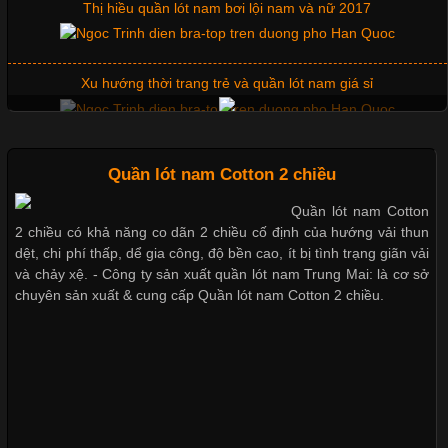
Thị hiều quần lót nam bơi lội nam và nữ 2017
Vải Lycra Là Gì? Chất Liệu Co Giãn Được Ưa Chuộng Trong
Ngành May Mặc Trong ngành thời trang hiện đại, các loại vải có
khả năng co giãn tốt ngày càng được ưa chuộng nhằm mang lại
Xu hướng thời trang trẻ và quần lót nam giá sỉ
cảm giác thoải mái cho người mặc. Trong đó, vải Lycra là một
trong những chất liệu nổi bật nhờ độ đàn hồi cao,
Giặt và bảo quản quần lót nam đúng cách
Quần lót nam Cotton 2 chiều
Quần lót nam Cotton
Chất Liệu Bamboo Xu Hướng Mới Trong Ngành Thời Trang
2 chiều có khả năng co dãn 2 chiều cố định của hướng vải thun
Mẫu quần lót nam giá rẻ sốt hè 2017
dệt, chi phí thấp, dể gia công, độ bền cao, ít bị tình trạng giãn vải
Cập nhật 2026-05-21 14:59:25
và chảy xệ. - Công ty sản xuất quần lót nam Trung Mai: là cơ sở
chuyên sản xuất & cung cấp Quần lót nam Cotton 2 chiều.
Trong những năm gần đây, vải Bamboo đang trở thành một
Những mẩu quần lót nam thông dụng hiện nay
trong những chất liệu được yêu thích trong ngành thời trang
nhờ đặc tính mềm mại, thoáng khí và thân thiện với môi trường.
Không chỉ được ứng dụng trong quần áo thường ngày, loại vải
này còn xuất hiện nhiều trong các sản phẩm đồ lót
Bộ sưu tập quần lót nam Boxer TpHCM