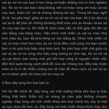
với áo sơ mi của bạn ở nơi công sở hoặc những nơi có tính nghiêm
túc. Áo sơ mi của bạn cũng không nên có màu cùng với màu cà vạt
của bạn, thậm chí chỉ là những đường kẻ sọc. Trong khi bạn nghĩ
đó là “sự phù hợp” giữa áo sơ mi và cà vạt của bạn, thì lí do đeo cà
vạt lại là để phá vỡ những khoảng khối màu mà áo khoác và áo sơ
mi của bạn tạo ra, tốt nhất là chọn màu sắc có thể giúp tôn lên sự
cân bằng của bảng màu. Việc chọn một chiếc cà vạt có màu nhẹ
hơn màu áo, bạn đã phá hỏng sự cân bằng ấy. Chọn một chiếc cà
vạt có màu nhạt hơn màu áo sơ mi là điều cuối cùng mà bạn muốn
làm vì nó phá hủy hiệu ứng hình ảnh. Sự phù hợp chặt chẽ giữa cà
vạt và áo sơ mi cũng cho hiệu ứng tương tự như vậy. Áo sơ mi và
cà vạt được bán trong một gói kết hợp cũng là nguyên nhân dẫn
đến thói quen trong cách phối đồ của các chàng trai, điều này hoàn
toàn có lý vì rất nhiều chàng trai sẽ mặc đồ theo cách cà vạt và áo
sơ mi được phối với nhau khi họ mua nó.
3 Đeo dây lưng kim loại bản to
Với bộ đồ chỉnh tề, dây lưng với một miếng khóa kim loại to bản
trông thật kém thẩm mỹ và mang lại cảm giác không chuyên
nghiệp. Dây lưng với một chiếc khóa kim loại mảnh lúc này là một
sự lựa chọn tốt hơn cả. Dây lưng với một chiếc khóa thích hợp cho