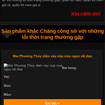
sở với những lỗi thời trang thường gặp
,
quần lót nam
,
quần lót nam
giá rẻ
,
quần lót nam giá sỉ
Xin cám ơn!
Sản phẩm khác Chàng công sở với những
lỗi thời trang thường gặp
Mai Phương Thúy diện váy cúp nửa ngực rất đẹp
Đai lưng:
Vải:
Size:
Màu:
Chi tiết »