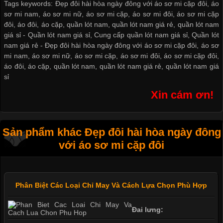
Tags keywords: Đẹp đôi hài hòa ngày đông với áo sơ mi cặp đôi, áo
sơ mi nam, áo sơ mi nữ, áo sơ mi cặp, áo sơ mi đôi, áo sơ mi cặp
đôi, áo đôi, áo cặp, quần lót nam, quần lót nam giá rẻ, quần lót nam
giá sỉ -
Quần lót nam giá sỉ
,
Cung cấp quần lót nam giá sỉ
,
Quần lót
nam giá rẻ
-
Đẹp đôi hài hòa ngày đông với áo sơ mi cặp đôi
,
áo sơ
mi nam
,
áo sơ mi nữ
,
áo sơ mi cặp
,
áo sơ mi đôi
,
áo sơ mi cặp đôi
,
áo đôi
,
áo cặp
,
quần lót nam
,
quần lót nam giá rẻ
,
quần lót nam giá
sỉ
Xin cám ơn!
Sản phẩm khác Đẹp đôi hài hòa ngày đông
với áo sơ mi cặp đôi
Phân Biệt Các Loại Chỉ May Và Cách Lựa Chọn Phù Hợp
Đai lưng: