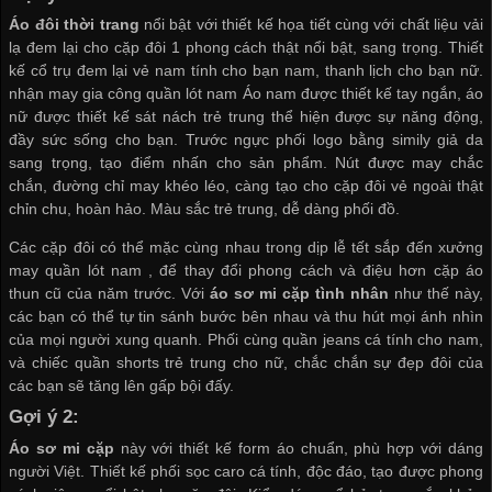
Áo đôi thời trang
nổi bật với thiết kế họa tiết cùng với chất liệu vải
lạ đem lại cho cặp đôi 1 phong cách thật nổi bật, sang trọng. Thiết
kế cổ trụ đem lại vẻ nam tính cho bạn nam, thanh lịch cho bạn nữ.
nhận may gia công quần lót nam
Áo nam được thiết kế tay ngắn, áo
nữ được thiết kế sát nách trẻ trung thể hiện được sự năng động,
đầy sức sống cho bạn. Trước ngực phối logo bằng simily giả da
sang trọng, tạo điểm nhấn cho sản phẩm. Nút được may chắc
chắn, đường chỉ may khéo léo, càng tạo cho cặp đôi vẻ ngoài thật
chỉn chu, hoàn hảo. Màu sắc trẻ trung, dễ dàng phối đồ.
Các cặp đôi có thể mặc cùng nhau trong dịp lễ tết sắp đến
xưởng
may quần lót nam
, để thay đổi phong cách và điệu hơn cặp áo
thun cũ của năm trước. Với
áo sơ mi cặp tình nhân
như thế này,
các bạn có thể tự tin sánh bước bên nhau và thu hút mọi ánh nhìn
của mọi người xung quanh. Phối cùng quần jeans cá tính cho nam,
và chiếc quần shorts trẻ trung cho nữ, chắc chắn sự đẹp đôi của
các bạn sẽ tăng lên gấp bội đấy.
Gợi ý 2:
Áo sơ mi cặp
này với thiết kế form áo chuẩn, phù hợp với dáng
người Việt. Thiết kế phối sọc caro cá tính, độc đáo, tạo được phong