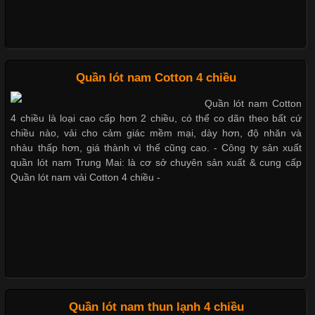
Thị hiều quần lót nam bơi lội nam và nữ 2017
Xu hướng thời trang trẻ và quần lót nam giá sỉ
Chất Liệu Bamboo Xu Hướng Mới Trong Ngành Thời Trang
Quần lót nam Cotton 4 chiều
Quần lót nam Cotton
Cập nhật 2026-05-21 14:59:25
Giặt và bảo quản quần lót nam đúng cách
4 chiều là loại cao cấp hơn 2 chiều, có thể co dãn theo bất cứ
Trong những năm gần đây, vải Bamboo đang trở thành một
chiều nào, vải cho cảm giác mềm mại, dày hơn, độ nhăn và
trong những chất liệu được yêu thích trong ngành thời trang
nhàu thấp hơn, giá thành vì thế cũng cao. - Công ty sản xuất
nhờ đặc tính mềm mại, thoáng khí và thân thiện với môi trường.
quần lót nam Trung Mai: là cơ sở chuyên sản xuất & cung cấp
Mẫu quần lót nam giá rẻ sốt hè 2017
Không chỉ được ứng dụng trong quần áo thường ngày, loại vải
Quần lót nam vải Cotton 4 chiều -
này còn xuất hiện nhiều trong các sản phẩm đồ lót
Những mẩu quần lót nam thông dụng hiện nay
Những Loại Vải Thun Thông Dụng Và Đặc Điểm Nổi Bật
Bộ sưu tập quần lót nam Boxer TpHCM
Cập nhật 2026-05-20 14:58:56
Quần lót nam thun lạnh 4 chiều