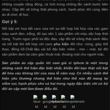
những couple năng động, cá tính trong những lần sánh bước bên
nhau. Cặp đôi sẽ trông thật phong cách, hạnh phúc khi cùng diện
áo đi chơi, đi học.
Gợi ý 5:
Nổi bật với họa tiết caro vừa với sự kết hợp hài hòa của các gam
màu xanh đen, trắng, đỏ tạo nên 1 sản phẩm với màu sắc hợp thời
trang. Trước ngực phối túi độc đáo, cặp đôi sẽ trông thật sành điệu
và nổi bật khi kết hợp với cacs
phụ kiện
đôi như: nóng, giày thể
thao, đồng hồ.Chất liệu vải bố đặc biệt: mềm - mịn – mát, bộ đôi
sản phẩm đem lại cảm giác thoải mái, thoáng mát cho người mặc.
Sản phẩm áo cặp
quần lót nam giá sỉ tphcm
là một trong
những cách thể hiện đặc biệt nhất, khiến đôi bạn thật nổi bật
để hòa vào không khí của mùa lễ năm nay. Có nhiều cách thể
hiện yêu thương nhưng thể hiện như thế nào để mang lại
niềm vui, hạnh phúc cho cả hai trong ngày đặc biệt; chỉ có bộ
đôi áo cặp mới làm được điều đó.