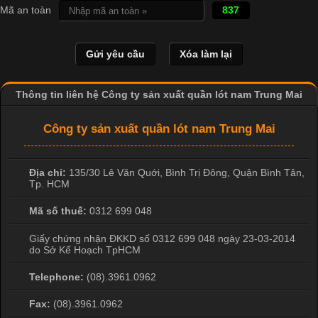
In Chuyển Nhiệt Là Gì? Công Nghệ In Hiện Đại Trong Ngành
Mã an toàn
837
May Mặc Trong ngành in ấn và thời trang, in chuyển nhiệt đang
là một trong những công nghệ phổ biến nhờ khả năng tạo ra
hình ảnh sắc nét và bền màu. Đặc biệt, kỹ thuật này được ứng
dụng rộng rãi trong sản xuất áo thun, đồ thể thao
Thông tin liên hệ Công ty sản xuất quần lót nam Trung Mai
Công ty sản xuất quần lót nam Trung Mai
Địa chỉ:
135/30 Lê Văn Quới, Bình Trị Đông
,
Quận Bình Tân
,
Tp. HCM
Mã số thuế:
0312 699 048
Giấy chứng nhận ĐKKD số 0312 699 048 ngày 23-03-2014
do Sở Kế Hoạch TpHCM
Telephone:
(08).3961.0962
Fax:
(08).3961.0962