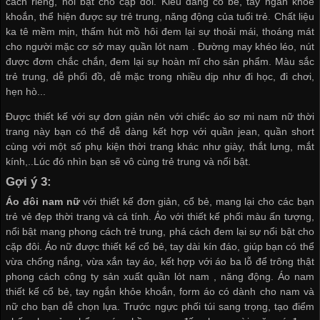
cách riêng, nổi bật cho cặp đôi. Kiểu dáng cổ bẻ, tay ngắn khỏe
khoắn, thể hiện được sự trẻ trung, năng động của tuổi trẻ. Chất liệu
ka tê mềm mịn, thấm hút mồ hôi đem lại sự thoải mái, thoáng mát
cho người mặc
cơ sở may quần lót nam
. Đường may khéo léo, nút
được đơm chắc chắn, đem lại sự hoàn mĩ cho sản phẩm. Màu sắc
trẻ trung, dễ phối đồ, dễ mặc trong nhiều dịp như đi học, đi chơi,
hẹn hò...
Được thiết kế với sự đơn giản nên với chiếc áo sơ mi nam nữ thời
trang này bạn có thể dễ dàng kết hợp với quần jean, quần short
cùng với một số phụ kiện thời trang khác như giày, thắt lưng, mắt
kính,..Lúc đó nhìn bạn sẽ vô cùng trẻ trung và nổi bật.
Gợi ý 3:
Áo đôi nam nữ
với thiết kế đơn giản, cổ bẻ, mang lại cho các bạn
trẻ vẻ đẹp thời trang và cá tính. Áo với thiết kế phối màu ấn tượng,
nổi bật mang phong cách trẻ trung, phá cách đem lại sự nổi bật cho
cặp đôi. Áo nữ được thiết kế cổ bẻ, tay dài kín đáo, giúp bạn có thể
vừa chống nắng, vừa xắn tay áo, kết hợp với áo ba lỗ để trông thật
phong cách
công ty sản xuất quần lót nam
, năng động. Áo nam
thiết kế cổ bẻ, tay ngắn khỏe khoắn, form áo có dành cho nam và
nữ cho bạn dễ chọn lựa. Trước ngực phối túi sang trọng, tạo điểm