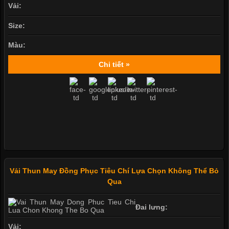
Vải:
Size:
Màu:
Chi tiết »
Vải Thun May Đồng Phục Tiêu Chí Lựa Chọn Không Thể Bỏ
Qua
Đai lưng:
Vải: