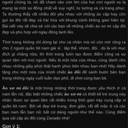
người chúng ta, nó đã chạm vào con tim của hai con người xa lạ
mang lại một sự đồng nhất về suy nghĩ, tư tưởng và cả trang phục.
Ta thường thấy rất nhiều đôi yêu nhau với những áo cặp hay còn
gọi áo đôi rất đẹp và hài hòa với khung cảnh không gian hiện tại.
Bài viết này sẽ chia sẻ với các bạn về những chiếc áo sơ mi cặp đôi
đẹp và phù hợp với ngày đông lạnh lẽo.
Thời trang không chỉ dừng lại cho cá nhân mà nó còn mở rộng ra
cho 2 người
quần lót nam giá sỉ
, tập thể, nhóm, đội…dù là với mục
đích gì chăng nữa, thì thời trang luôn tạo được điểm cộng và sự
quan tâm với mọi người. Nếu là một nửa của nhau, cùng dành cho
nhau những giây phút thật hạnh phúc bên nhau bạn nhé! Hãy dành
tặng cho một nửa của mình chiếc
áo đôi
để sánh bước bên bạn
trong những ngày cuối tuần dạo phố, đi chơi cùng bạn bè.
Áo sơ mi đôi
là một trong những thời trang được yêu thích ở cả
nam lẫn nữ, đặc biệt những chiếc
áo sơ mi
có thiết kế trẻ trung này
nhận được sự quan tâm rất nhiều trong thời gian này
cung cấp sỉ
quần lót nam
. Bởi vẻ đẹp trẻ trung, đơn giản, rất dễ mặc ở cả các
bạn nam lẫn bạn nữ, bất cứ dáng người như thế nào. Cùng điểm
qua vài cặp áo đôi cùng Zanado nhé!
Gợi ý 1: