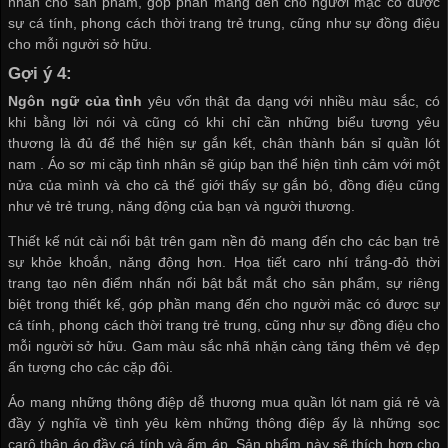
nhấn cho sản phẩm, góp phần mang đến cho người mặc có được
sự cá tính, phong cách thời trang trẻ trung, cũng như sự đồng điệu
cho mỗi người sở hữu.
Gợi ý 4:
Ngôn ngữ của tình
yêu vốn thật đa dạng với nhiều màu sắc, có
khi bằng lời nói và cũng có khi chỉ cần những biểu tượng yêu
thương là đủ để thể hiện sự gắn kết, chân thành
bán sỉ quần lót
nam
. Áo sơ mi cặp tình nhân sẽ giúp bạn thể hiện tình cảm với một
nửa của mình và cho cả thế giới thấy sự gắn bó, đồng điệu cũng
như vẻ trẻ trung, năng động của bạn và người thương.
Thiết kế nút cài nổi bật trên gam nền đỏ mang đến cho các bạn trẻ
sự khỏe khoắn, năng động hơn. Họa tiết caro nhí trắng-đỏ thời
trang tạo nên điểm nhấn nổi bật bắt mắt cho sản phẩm, sự riêng
biệt trong thiết kế, góp phần mang đến cho người mặc có được sự
cá tính, phong cách thời trang trẻ trung, cũng như sự đồng điệu cho
mỗi người sở hữu. Gam màu sắc nhã nhặn càng tăng thêm vẻ đẹp
ấn tượng cho các cặp đôi.
Áo mang những thông điệp dễ thương
mua quần lót nam giá rẻ
và
đầy ý nghĩa về tình yêu kèm những thông điệp ấy là những sọc
carô thân áo đầy cá tính và ấm áp. Sản phẩm này sẽ thích hợp cho