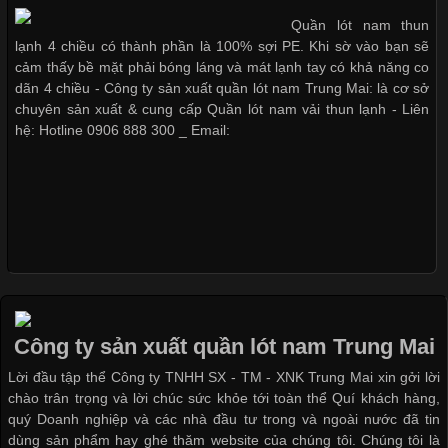
Vải thun là một trong những chất liệu được sử dụng rộng rãi
Quần lót nam boxer thun lạnh
Quần lót nam thun
nhất trong ngành thời trang nhờ đặc tính co giãn, mềm mại và
lạnh 4 chiều có thành phần là 100% sợi PE. Khi sờ vào bạn sẽ
thoải mái khi mặc. Từ áo thun, đồ thể thao cho đến đồ lót nam,
cảm thấy bề mặt phải bóng láng và mát lạnh tay có khả năng co
vải thun luôn đóng vai trò quan trọng trong quá trình sản xuất.
dãn 4 chiều - Công ty sản xuất quần lót nam Trung Mai: là cơ sở
Nguyên bộ quần lót nam Boxer thun lạnh giá rẻ
Hiện nay, nhu cầu tìm kiếm quần lót nam giá
chuyên sản xuất & cung cấp Quần lót nam vải thun lạnh - Liên
hệ: Hotline 0906 888 300 _ Email:
Dễ chịu hơn với quần lót nam giá rẻ vải Cotton 4 chiều
Xu Hướng Form Áo Thun Phổ Biến Trong Ngành May Mặc
Cập nhật 2026-05-09 15:58:23
Các Form Áo Thun Phổ Biến Hiện Nay Và Xu Hướng Trong
Ngành May Mặc Áo thun là một trong những trang phục quen
thuộc và được sử dụng phổ biến nhất hiện nay. Không chỉ đa
Công ty sản xuất quần lót nam Trung Mai
dạng về màu sắc hay chất liệu, áo thun còn có nhiều form dáng
Lời đầu tập thể Công ty TNHH SX - TM - XNK Trung Mai xin gởi lời
khác nhau để phù hợp với từng phong cách thời trang và nhu
chào trân trọng và lời chúc sức khỏe tới toàn thể Quí khách hàng,
cầu
quý Doanh nghiệp và các nhà đầu tư trong và ngoài nước đã tin
dùng sản phẩm hay ghé thăm website của chúng tôi. Chúng tôi là