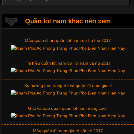
Quần lót nam khác nên xem
Mẫu quần short quần lót nam nữ hè thu 2017
Tìm Hiểu Các Kiểu Cổ Áo Thun Được Ưa Chuộng Trong
Ngành Thời Trang
Thị hiều quần lót nam bơi lội nam và nữ 2017
Cập nhật 2026-06-01 16:20:50
Áo thun là một trong những trang phục phổ biến nhất hiện nay
Xu hướng thời trang trẻ và quần lót nam giá sỉ
nhờ tính tiện dụng, dễ phối đồ và phù hợp với nhiều đối tượng.
Bên cạnh chất liệu và kiểu dáng, phần cổ áo cũng là yếu tố
quan trọng tạo nên phong cách riêng cho từng sản phẩm. Mỗi
loại cổ áo sẽ mang đến một vẻ đẹp khác
Giặt và bảo quản quần lót nam đúng cách
Mẫu quần lót nam giá rẻ sốt hè 2017
Những Mẫu Áo Thun Đồng Phục Công Ty Được Ưa
Chuộng Hiện Nay