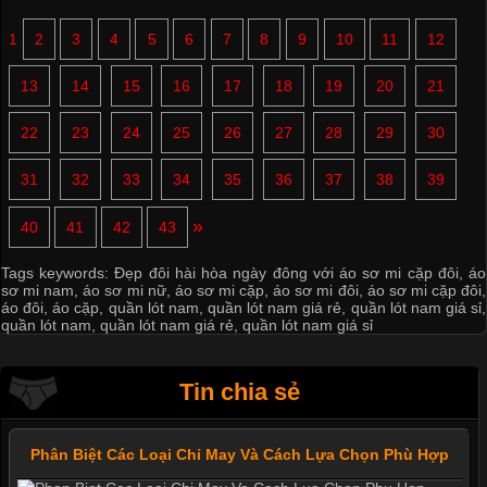
1
2
3
4
5
6
7
8
9
10
11
12
13
14
15
16
17
18
19
20
21
22
23
24
25
26
27
28
29
30
31
32
33
34
35
36
37
38
39
»
40
41
42
43
Tags keywords:
Đẹp đôi hài hòa ngày đông với áo sơ mi cặp đôi
,
áo
sơ mi nam
,
áo sơ mi nữ
,
áo sơ mi cặp
,
áo sơ mi đôi
,
áo sơ mi cặp đôi
,
áo đôi
,
áo cặp
,
quần lót nam
,
quần lót nam giá rẻ
,
quần lót nam giá sỉ
,
quần lót nam
,
quần lót nam giá rẻ
,
quần lót nam giá sỉ
Tin chia sẻ
Phân Biệt Các Loại Chỉ May Và Cách Lựa Chọn Phù Hợp