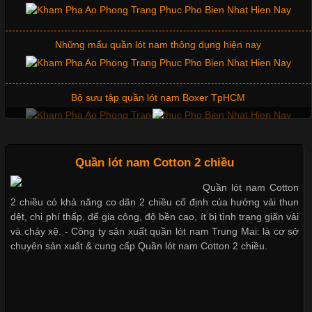
Những mẩu quần lót nam thông dụng hiện nay
Cập nhật 2026-06-01 14:23:34
Trong môi trường kinh doanh hiện đại, việc xây dựng hình ảnh
Bộ sưu tập quần lót nam Boxer TpHCM
chuyên nghiệp đóng vai trò quan trọng đối với sự phát triển của
doanh nghiệp. Một trong những giải pháp hiệu quả được nhiều
đơn vị lựa chọn hiện nay là sử dụng áo thun đồng phục công ty.
Quần lót nam boxer thun lạnh
Không chỉ giúp tạo sự đồng bộ, áo thun
Quần lót nam Cotton 2 chiều
Nguyên bộ quần lót nam Boxer thun lạnh giá rẻ
Quần lót nam Cotton
Chất Liệu Lycra Có Gì Đặc Biệt Trong Ngành Thời Trang?
2 chiều có khả năng co dãn 2 chiều cố định của hướng vải thun
dệt, chi phí thấp, dể gia công, độ bền cao, ít bị tình trạng giãn vải
Dễ chịu hơn với quần lót nam giá rẻ vải Cotton 4 chiều
Cập nhật 2026-05-27 17:03:46
và chảy xệ. - Công ty sản xuất quần lót nam Trung Mai: là cơ sở
chuyên sản xuất & cung cấp Quần lót nam Cotton 2 chiều.
Vải Lycra Là Gì? Chất Liệu Co Giãn Được Ưa Chuộng Trong
Ngành May Mặc Trong ngành thời trang hiện đại, các loại vải có
Mẫu quần short quần lót nam nữ hè thu 2017
khả năng co giãn tốt ngày càng được ưa chuộng nhằm mang lại
cảm giác thoải mái cho người mặc. Trong đó, vải Lycra là một
trong những chất liệu nổi bật nhờ độ đàn hồi cao,