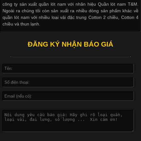
công ty sản xuất quần lót nam với nhãn hiệu Quần lót nam T&M.
Ngoài ra chúng tôi còn sản xuất ra nhiều dòng sản phẩm khác về
quần lót nam với nhiều loại vải đặc trung Cotton 2 chiều, Cotton 4
Khám Phá Áo Phông Trang Phục Phổ Biến Nhất Hiện Nay
chiều và thun lạnh.
Cập nhật 2026-04-24 17:24:50
ĐĂNG KÝ NHẬN BÁO GIÁ
Áo phông là một trong những trang phục phổ biến nhất trong
đời sống hiện đại nhờ sự tiện lợi, thoải mái và dễ phối đồ.
Không chỉ xuất hiện trong thời trang thường ngày, áo phông còn
được ứng dụng rộng rãi trong ngành sản xuất may mặc, đặc
biệt là các sản phẩm từ vải thun. Hiện nay,
Công Nghệ In Chuyển Nhiệt Trong Ngành Thời Trang Hiện
Đại
Cập nhật 2026-04-21 15:41:03