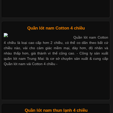
Mẫu quần lót nam giá rẻ sốt hè 2017
Những Loại Vải Thun Thông Dụng Và Đặc Điểm Nổi Bật
Quần lót nam Cotton 4 chiều
Những mẩu quần lót nam thông dụng hiện nay
Quần lót nam Cotton
Cập nhật 2026-05-20 14:58:56
4 chiều là loại cao cấp hơn 2 chiều, có thể co dãn theo bất cứ
Vải thun là một trong những chất liệu được sử dụng rộng rãi
chiều nào, vải cho cảm giác mềm mại, dày hơn, độ nhăn và
nhất trong ngành thời trang nhờ đặc tính co giãn, mềm mại và
nhàu thấp hơn, giá thành vì thế cũng cao. - Công ty sản xuất
Bộ sưu tập quần lót nam Boxer TpHCM
thoải mái khi mặc. Từ áo thun, đồ thể thao cho đến đồ lót nam,
quần lót nam Trung Mai: là cơ sở chuyên sản xuất & cung cấp
vải thun luôn đóng vai trò quan trọng trong quá trình sản xuất.
Quần lót nam vải Cotton 4 chiều -
Hiện nay, nhu cầu tìm kiếm quần lót nam giá
Quần lót nam boxer thun lạnh
Nguyên bộ quần lót nam Boxer thun lạnh giá rẻ
Xu Hướng Form Áo Thun Phổ Biến Trong Ngành May Mặc
Cập nhật 2026-05-09 15:58:23
Quần lót nam thun lạnh 4 chiều