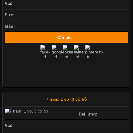
Vải:
Size:
Màu:
Chi tiết »
7 năm, 1 vợ, 3 cô bồ
Đai lưng:
Vải: