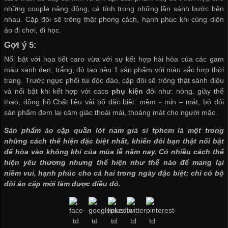
những couple năng động, cá tính trong những lần sánh bước bên
nhau. Cặp đôi sẽ trông thật phong cách, hạnh phúc khi cùng diện
áo đi chơi, đi học.
Gợi ý 5:
Nổi bật với họa tiết caro vừa với sự kết hợp hài hòa của các gam
màu xanh đen, trắng, đỏ tạo nên 1 sản phẩm với màu sắc hợp thời
trang. Trước ngực phối túi độc đáo, cặp đôi sẽ trông thật sành điệu
và nổi bật khi kết hợp với cacs
phụ kiện
đôi như: nóng, giày thể
thao, đồng hồ.Chất liệu vải bố đặc biệt: mềm - mịn – mát, bộ đôi
sản phẩm đem lại cảm giác thoải mái, thoáng mát cho người mặc.
Sản phẩm áo cặp
quần lót nam giá sỉ tphcm
là một trong
những cách thể hiện đặc biệt nhất, khiến đôi bạn thật nổi bật
để hòa vào không khí của mùa lễ năm nay. Có nhiều cách thể
hiện yêu thương nhưng thể hiện như thế nào để mang lại
niềm vui, hạnh phúc cho cả hai trong ngày đặc biệt; chỉ có bộ
đôi áo cặp mới làm được điều đó.