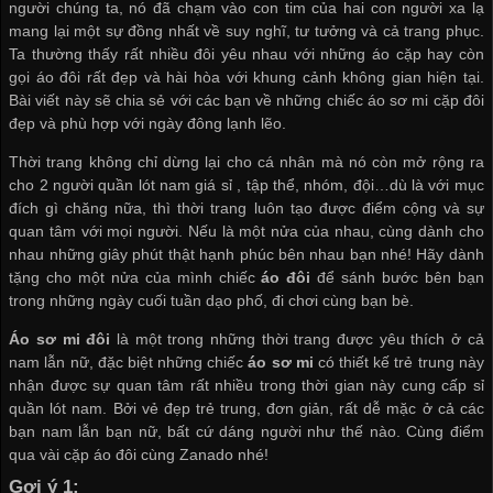
người chúng ta, nó đã chạm vào con tim của hai con người xa lạ
mang lại một sự đồng nhất về suy nghĩ, tư tưởng và cả trang phục.
Ta thường thấy rất nhiều đôi yêu nhau với những áo cặp hay còn
gọi áo đôi rất đẹp và hài hòa với khung cảnh không gian hiện tại.
Bài viết này sẽ chia sẻ với các bạn về những chiếc áo sơ mi cặp đôi
đẹp và phù hợp với ngày đông lạnh lẽo.
Thời trang không chỉ dừng lại cho cá nhân mà nó còn mở rộng ra
cho 2 người
quần lót nam giá sỉ
, tập thể, nhóm, đội…dù là với mục
đích gì chăng nữa, thì thời trang luôn tạo được điểm cộng và sự
quan tâm với mọi người. Nếu là một nửa của nhau, cùng dành cho
nhau những giây phút thật hạnh phúc bên nhau bạn nhé! Hãy dành
tặng cho một nửa của mình chiếc
áo đôi
để sánh bước bên bạn
trong những ngày cuối tuần dạo phố, đi chơi cùng bạn bè.
Áo sơ mi đôi
là một trong những thời trang được yêu thích ở cả
nam lẫn nữ, đặc biệt những chiếc
áo sơ mi
có thiết kế trẻ trung này
nhận được sự quan tâm rất nhiều trong thời gian này
cung cấp sỉ
quần lót nam
. Bởi vẻ đẹp trẻ trung, đơn giản, rất dễ mặc ở cả các
bạn nam lẫn bạn nữ, bất cứ dáng người như thế nào. Cùng điểm
qua vài cặp áo đôi cùng Zanado nhé!
Gợi ý 1: