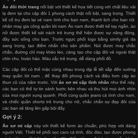
Áo đôi thời trang
nổi bật với thiết kế họa tiết cùng với chất liệu vải
lạ đem lại cho cặp đôi 1 phong cách thật nổi bật, sang trọng. Thiết
kế cổ trụ đem lại vẻ nam tính cho bạn nam, thanh lịch cho bạn nữ.
nhận may gia công quần lót nam
Áo nam được thiết kế tay ngắn, áo
nữ được thiết kế sát nách trẻ trung thể hiện được sự năng động,
đầy sức sống cho bạn. Trước ngực phối logo bằng simily giả da
sang trọng, tạo điểm nhấn cho sản phẩm. Nút được may chắc
chắn, đường chỉ may khéo léo, càng tạo cho cặp đôi vẻ ngoài thật
chỉn chu, hoàn hảo. Màu sắc trẻ trung, dễ dàng phối đồ.
Các cặp đôi có thể mặc cùng nhau trong dịp lễ tết sắp đến
xưởng
may quần lót nam
, để thay đổi phong cách và điệu hơn cặp áo
thun cũ của năm trước. Với
áo sơ mi cặp tình nhân
như thế này,
các bạn có thể tự tin sánh bước bên nhau và thu hút mọi ánh nhìn
của mọi người xung quanh. Phối cùng quần jeans cá tính cho nam,
và chiếc quần shorts trẻ trung cho nữ, chắc chắn sự đẹp đôi của
các bạn sẽ tăng lên gấp bội đấy.
Gợi ý 2:
Áo sơ mi cặp
này với thiết kế form áo chuẩn, phù hợp với dáng
người Việt. Thiết kế phối sọc caro cá tính, độc đáo, tạo được phong