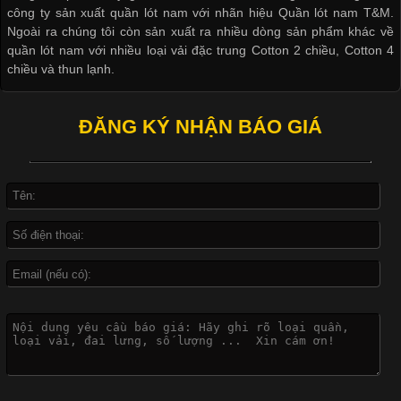
công ty sản xuất quần lót nam với nhãn hiệu Quần lót nam T&M.
Ngoài ra chúng tôi còn sản xuất ra nhiều dòng sản phẩm khác về
quần lót nam với nhiều loại vải đặc trung Cotton 2 chiều, Cotton 4
Công Nghệ In Chuyển Nhiệt Trong Ngành Thời Trang Hiện
chiều và thun lạnh.
Đại
ĐĂNG KÝ NHẬN BÁO GIÁ
Cập nhật 2026-04-21 15:41:03
In Chuyển Nhiệt Là Gì? Công Nghệ In Hiện Đại Trong Ngành
May Mặc Trong ngành in ấn và thời trang, in chuyển nhiệt đang
là một trong những công nghệ phổ biến nhờ khả năng tạo ra
hình ảnh sắc nét và bền màu. Đặc biệt, kỹ thuật này được ứng
dụng rộng rãi trong sản xuất áo thun, đồ thể thao
Vì Sao Cơ Sở Sản Xuất Quần Lót Nam Ưa Chuộng Vải
Cotton?
Cập nhật 2026-04-20 17:14:16