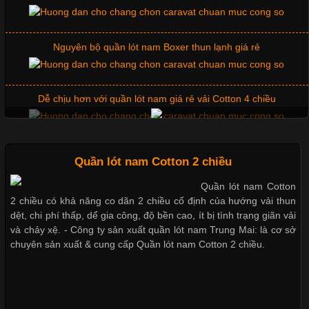
Chất Liệu Lycra Có Gì Đặc Biệt Trong Ngành Thời Trang?
Cập nhật 2026-05-27 17:03:46
Nguyên bộ quần lót nam Boxer thun lạnh giá rẻ
Vải Lycra Là Gì? Chất Liệu Co Giãn Được Ưa Chuộng Trong
Ngành May Mặc Trong ngành thời trang hiện đại, các loại vải có
khả năng co giãn tốt ngày càng được ưa chuộng nhằm mang lại
Dễ chịu hơn với quần lót nam giá rẻ vải Cotton 4 chiều
cảm giác thoải mái cho người mặc. Trong đó, vải Lycra là một
trong những chất liệu nổi bật nhờ độ đàn hồi cao,
Mẫu quần short quần lót nam nữ hè thu 2017
Quần lót nam Cotton 2 chiều
Quần lót nam Cotton
Chất Liệu Bamboo Xu Hướng Mới Trong Ngành Thời Trang
2 chiều có khả năng co dãn 2 chiều cố định của hướng vải thun
Thị hiều quần lót nam bơi lội nam và nữ 2017
dệt, chi phí thấp, dể gia công, độ bền cao, ít bị tình trạng giãn vải
Cập nhật 2026-05-21 14:59:25
và chảy xệ. - Công ty sản xuất quần lót nam Trung Mai: là cơ sở
chuyên sản xuất & cung cấp Quần lót nam Cotton 2 chiều.
Trong những năm gần đây, vải Bamboo đang trở thành một
Xu hướng thời trang trẻ và quần lót nam giá sỉ
trong những chất liệu được yêu thích trong ngành thời trang
nhờ đặc tính mềm mại, thoáng khí và thân thiện với môi trường.
Không chỉ được ứng dụng trong quần áo thường ngày, loại vải
này còn xuất hiện nhiều trong các sản phẩm đồ lót
Giặt và bảo quản quần lót nam đúng cách