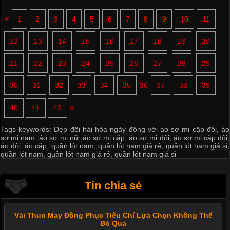
«
1
2
3
4
5
6
7
8
9
10
11
12
13
14
15
16
17
18
19
20
21
22
23
24
25
26
27
28
29
30
31
32
33
34
35
36
37
38
39
»
40
41
42
Tags keywords:
Đẹp đôi hài hòa ngày đông với áo sơ mi cặp đôi
,
áo
sơ mi nam
,
áo sơ mi nữ
,
áo sơ mi cặp
,
áo sơ mi đôi
,
áo sơ mi cặp đôi
,
áo đôi
,
áo cặp
,
quần lót nam
,
quần lót nam giá rẻ
,
quần lót nam giá sỉ
,
quần lót nam
,
quần lót nam giá rẻ
,
quần lót nam giá sỉ
Tin chia sẻ
Vải Thun May Đồng Phục Tiêu Chí Lựa Chọn Không Thể
Bỏ Qua