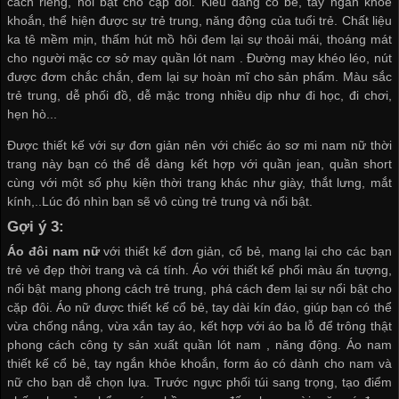
cách riêng, nổi bật cho cặp đôi. Kiểu dáng cổ bẻ, tay ngắn khỏe
khoắn, thể hiện được sự trẻ trung, năng động của tuổi trẻ. Chất liệu
ka tê mềm mịn, thấm hút mồ hôi đem lại sự thoải mái, thoáng mát
cho người mặc
cơ sở may quần lót nam
. Đường may khéo léo, nút
được đơm chắc chắn, đem lại sự hoàn mĩ cho sản phẩm. Màu sắc
trẻ trung, dễ phối đồ, dễ mặc trong nhiều dịp như đi học, đi chơi,
hẹn hò...
Được thiết kế với sự đơn giản nên với chiếc áo sơ mi nam nữ thời
trang này bạn có thể dễ dàng kết hợp với quần jean, quần short
cùng với một số phụ kiện thời trang khác như giày, thắt lưng, mắt
kính,..Lúc đó nhìn bạn sẽ vô cùng trẻ trung và nổi bật.
Gợi ý 3:
Áo đôi nam nữ
với thiết kế đơn giản, cổ bẻ, mang lại cho các bạn
trẻ vẻ đẹp thời trang và cá tính. Áo với thiết kế phối màu ấn tượng,
nổi bật mang phong cách trẻ trung, phá cách đem lại sự nổi bật cho
cặp đôi. Áo nữ được thiết kế cổ bẻ, tay dài kín đáo, giúp bạn có thể
vừa chống nắng, vừa xắn tay áo, kết hợp với áo ba lỗ để trông thật
phong cách
công ty sản xuất quần lót nam
, năng động. Áo nam
thiết kế cổ bẻ, tay ngắn khỏe khoắn, form áo có dành cho nam và
nữ cho bạn dễ chọn lựa. Trước ngực phối túi sang trọng, tạo điểm