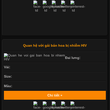
Quan hệ với gái bán hoa bị nhiễm HIV
Đai lưng:
Vải:
Size:
Màu:
Chi tiết »