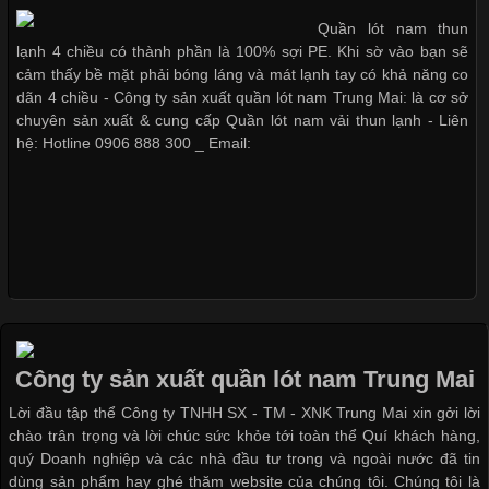
Dễ chịu hơn với quần lót nam giá rẻ vải Cotton 4 chiều
Các Form Áo Thun Phổ Biến Hiện Nay Và Xu Hướng Trong
Quần lót nam thun
Ngành May Mặc Áo thun là một trong những trang phục quen
lạnh 4 chiều có thành phần là 100% sợi PE. Khi sờ vào bạn sẽ
thuộc và được sử dụng phổ biến nhất hiện nay. Không chỉ đa
cảm thấy bề mặt phải bóng láng và mát lạnh tay có khả năng co
dạng về màu sắc hay chất liệu, áo thun còn có nhiều form dáng
dãn 4 chiều - Công ty sản xuất quần lót nam Trung Mai: là cơ sở
khác nhau để phù hợp với từng phong cách thời trang và nhu
chuyên sản xuất & cung cấp Quần lót nam vải thun lạnh - Liên
cầu
hệ: Hotline 0906 888 300 _ Email:
Khám Phá Áo Phông Trang Phục Phổ Biến Nhất Hiện Nay
Cập nhật 2026-04-24 17:24:50
Áo phông là một trong những trang phục phổ biến nhất trong
đời sống hiện đại nhờ sự tiện lợi, thoải mái và dễ phối đồ.
Công ty sản xuất quần lót nam Trung Mai
Không chỉ xuất hiện trong thời trang thường ngày, áo phông còn
Lời đầu tập thể Công ty TNHH SX - TM - XNK Trung Mai xin gởi lời
được ứng dụng rộng rãi trong ngành sản xuất may mặc, đặc
chào trân trọng và lời chúc sức khỏe tới toàn thể Quí khách hàng,
biệt là các sản phẩm từ vải thun. Hiện nay,
quý Doanh nghiệp và các nhà đầu tư trong và ngoài nước đã tin
dùng sản phẩm hay ghé thăm website của chúng tôi. Chúng tôi là