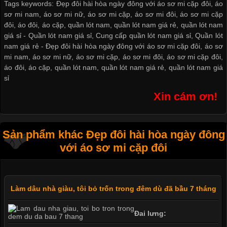
Tags keywords: Đẹp đôi hài hòa ngày đông với áo sơ mi cặp đôi, áo
sơ mi nam, áo sơ mi nữ, áo sơ mi cặp, áo sơ mi đôi, áo sơ mi cặp
đôi, áo đôi, áo cặp, quần lót nam, quần lót nam giá rẻ, quần lót nam
giá sỉ -
Quần lót nam giá sỉ
,
Cung cấp quần lót nam giá sỉ
,
Quần lót
nam giá rẻ
-
Đẹp đôi hài hòa ngày đông với áo sơ mi cặp đôi
,
áo sơ
mi nam
,
áo sơ mi nữ
,
áo sơ mi cặp
,
áo sơ mi đôi
,
áo sơ mi cặp đôi
,
áo đôi
,
áo cặp
,
quần lót nam
,
quần lót nam giá rẻ
,
quần lót nam giá
sỉ
Xin cám ơn!
Sản phẩm khác Đẹp đôi hài hòa ngày đông
với áo sơ mi cặp đôi
Làm dâu nhà giàu, tôi bỏ trốn trong đêm dù đã bầu 7 tháng
Đai lưng: