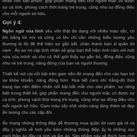
nhấn cho sản phẩm, góp phần mang đến cho người mặc có được
sự cá tính, phong cách thời trang trẻ trung, cũng như sự đồng điệu
cho mỗi người sở hữu.
Gợi ý 4:
Ngôn ngữ của tình
yêu vốn thật đa dạng với nhiều màu sắc, có
khi bằng lời nói và cũng có khi chỉ cần những biểu tượng yêu
thương là đủ để thể hiện sự gắn kết, chân thành
bán sỉ quần lót
nam
. Áo sơ mi cặp tình nhân sẽ giúp bạn thể hiện tình cảm với một
nửa của mình và cho cả thế giới thấy sự gắn bó, đồng điệu cũng
như vẻ trẻ trung, năng động của bạn và người thương.
Thiết kế nút cài nổi bật trên gam nền đỏ mang đến cho các bạn trẻ
sự khỏe khoắn, năng động hơn. Họa tiết caro nhí trắng-đỏ thời
trang tạo nên điểm nhấn nổi bật bắt mắt cho sản phẩm, sự riêng
biệt trong thiết kế, góp phần mang đến cho người mặc có được sự
cá tính, phong cách thời trang trẻ trung, cũng như sự đồng điệu cho
mỗi người sở hữu. Gam màu sắc nhã nhặn càng tăng thêm vẻ đẹp
ấn tượng cho các cặp đôi.
Áo mang những thông điệp dễ thương
mua quần lót nam giá rẻ
và
đầy ý nghĩa về tình yêu kèm những thông điệp ấy là những sọc
carô thân áo đầy cá tính và ấm áp. Sản phẩm này sẽ thích hợp cho