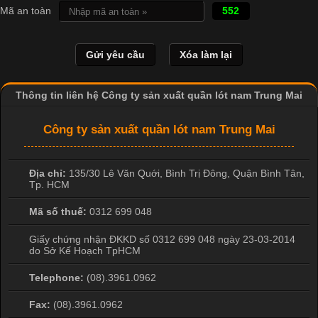
Mã an toàn
552
Vải cotton là một trong những chất liệu được sử dụng rộng rãi
nhất trong ngành dệt may nhờ đặc tính mềm mại, thoáng mát
và thấm hút mồ hôi tốt. Đây cũng là loại vải được nhiều công ty
sản xuất quần lót nam lựa chọn để tạo ra các sản phẩm chất
lượng, phù hợp với nhu cầu sử dụng
Thông tin liên hệ Công ty sản xuất quần lót nam Trung Mai
Công ty sản xuất quần lót nam Trung Mai
Địa chỉ:
135/30 Lê Văn Quới, Bình Trị Đông
,
Quận Bình Tân
,
Tp. HCM
Mã số thuế:
0312 699 048
Giấy chứng nhận ĐKKD số 0312 699 048 ngày 23-03-2014
do Sở Kế Hoạch TpHCM
Telephone:
(08).3961.0962
Fax:
(08).3961.0962