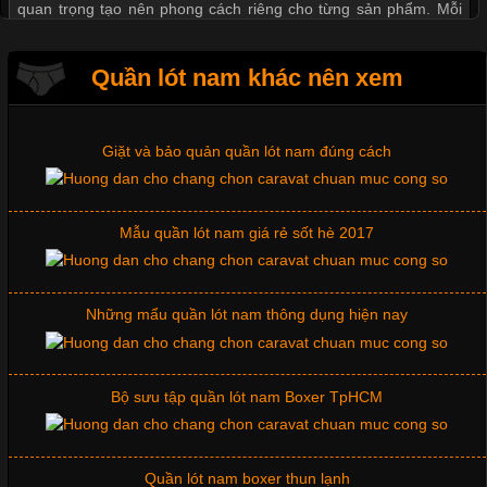
quan trọng tạo nên phong cách riêng cho từng sản phẩm. Mỗi
loại cổ áo sẽ mang đến một vẻ đẹp khác
Xu hướng thời trang trẻ và quần lót nam giá sỉ
Quần lót nam khác nên xem
Giặt và bảo quản quần lót nam đúng cách
Những Mẫu Áo Thun Đồng Phục Công Ty Được Ưa
Chuộng Hiện Nay
Mẫu quần lót nam giá rẻ sốt hè 2017
Cập nhật 2026-06-01 14:23:34
Trong môi trường kinh doanh hiện đại, việc xây dựng hình ảnh
chuyên nghiệp đóng vai trò quan trọng đối với sự phát triển của
Những mẩu quần lót nam thông dụng hiện nay
doanh nghiệp. Một trong những giải pháp hiệu quả được nhiều
đơn vị lựa chọn hiện nay là sử dụng áo thun đồng phục công ty.
Không chỉ giúp tạo sự đồng bộ, áo thun
Bộ sưu tập quần lót nam Boxer TpHCM
Quần lót nam boxer thun lạnh