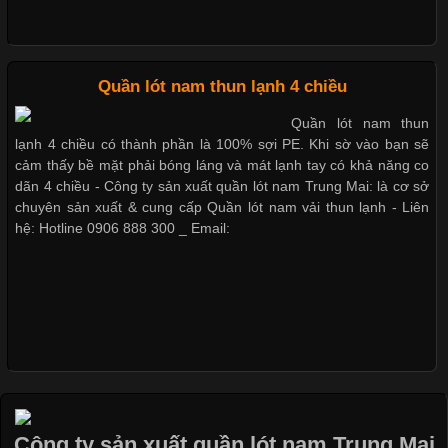
Quần lót nam thun lạnh 4 chiều
Quần lót nam thun
lạnh 4 chiều có thành phần là 100% sợi PE. Khi sờ vào bạn sẽ
cảm thấy bề mặt phải bóng láng và mát lạnh tay có khả năng co
dãn 4 chiều - Công ty sản xuất quần lót nam Trung Mai: là cơ sở
chuyên sản xuất & cung cấp Quần lót nam vải thun lạnh - Liên
hệ: Hotline 0906 888 300 _ Email:
Cập nhật 2026-05-20 14:58:56
Vải thun là một trong những chất liệu được sử dụng rộng rãi
Công ty sản xuất quần lót nam Trung Mai