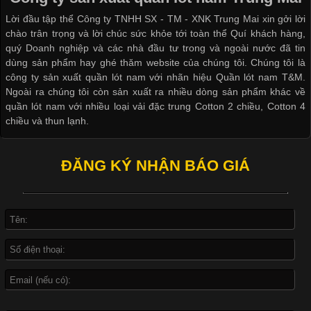
nhất trong ngành thời trang nhờ đặc tính co giãn, mềm mại và
Lời đầu tập thể Công ty TNHH SX - TM - XNK Trung Mai xin gởi lời
thoải mái khi mặc. Từ áo thun, đồ thể thao cho đến đồ lót nam,
chào trân trọng và lời chúc sức khỏe tới toàn thể Quí khách hàng,
vải thun luôn đóng vai trò quan trọng trong quá trình sản xuất.
quý Doanh nghiệp và các nhà đầu tư trong và ngoài nước đã tin
Hiện nay, nhu cầu tìm kiếm quần lót nam giá
dùng sản phẩm hay ghé thăm website của chúng tôi. Chúng tôi là
công ty sản xuất quần lót nam với nhãn hiệu Quần lót nam T&M.
Ngoài ra chúng tôi còn sản xuất ra nhiều dòng sản phẩm khác về
quần lót nam với nhiều loại vải đặc trung Cotton 2 chiều, Cotton 4
chiều và thun lạnh.
Xu Hướng Form Áo Thun Phổ Biến Trong Ngành May Mặc
ĐĂNG KÝ NHẬN BÁO GIÁ