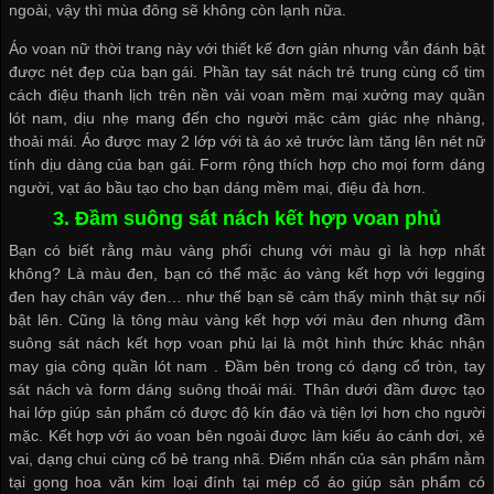
ngoài, vậy thì mùa đông sẽ không còn lạnh nữa.
Áo voan nữ thời trang này với thiết kế đơn giản nhưng vẫn đánh bật
được nét đẹp của bạn gái. Phần tay sát nách trẻ trung cùng cổ tim
cách điệu thanh lịch trên nền vải voan mềm mại
xưởng may quần
lót nam
, dịu nhẹ mang đến cho người mặc cảm giác nhẹ nhàng,
thoải mái. Áo được may 2 lớp với tà áo xẻ trước làm tăng lên nét nữ
tính dịu dàng của bạn gái. Form rộng thích hợp cho mọi form dáng
người, vạt áo bầu tạo cho bạn dáng mềm mại, điệu đà hơn.
3. Đầm suông sát nách kết hợp voan phủ
Bạn có biết rằng màu vàng phối chung với màu gì là hợp nhất
không? Là màu đen, bạn có thể mặc áo vàng kết hợp với legging
đen hay chân váy đen… như thế bạn sẽ cảm thấy mình thật sự nổi
bật lên. Cũng là tông màu vàng kết hợp với màu đen nhưng đầm
suông sát nách kết hợp voan phủ lại là một hình thức khác
nhận
may gia công quần lót nam
. Đầm bên trong có dạng cổ tròn, tay
sát nách và form dáng suông thoải mái. Thân dưới đầm được tạo
hai lớp giúp sản phẩm có được độ kín đáo và tiện lợi hơn cho người
mặc. Kết hợp với áo voan bên ngoài được làm kiểu áo cánh dơi, xẻ
vai, dạng chui cùng cổ bẻ trang nhã. Điểm nhấn của sản phẩm nằm
tại gọng hoa văn kim loại đính tại mép cổ áo giúp sản phẩm có