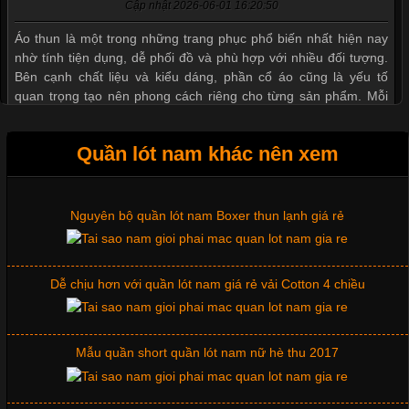
Cập nhật 2026-06-01 16:20:50
Những mẩu quần lót nam thông dụng hiện nay
Áo thun là một trong những trang phục phổ biến nhất hiện nay
nhờ tính tiện dụng, dễ phối đồ và phù hợp với nhiều đối tượng.
Bên cạnh chất liệu và kiểu dáng, phần cổ áo cũng là yếu tố
Bộ sưu tập quần lót nam Boxer TpHCM
quan trọng tạo nên phong cách riêng cho từng sản phẩm. Mỗi
loại cổ áo sẽ mang đến một vẻ đẹp khác
Quần lót nam boxer thun lạnh
Quần lót nam khác nên xem
Nguyên bộ quần lót nam Boxer thun lạnh giá rẻ
Những Mẫu Áo Thun Đồng Phục Công Ty Được Ưa
Chuộng Hiện Nay
Dễ chịu hơn với quần lót nam giá rẻ vải Cotton 4 chiều
Cập nhật 2026-06-01 14:23:34
Trong môi trường kinh doanh hiện đại, việc xây dựng hình ảnh
chuyên nghiệp đóng vai trò quan trọng đối với sự phát triển của
Mẫu quần short quần lót nam nữ hè thu 2017
doanh nghiệp. Một trong những giải pháp hiệu quả được nhiều
đơn vị lựa chọn hiện nay là sử dụng áo thun đồng phục công ty.
Không chỉ giúp tạo sự đồng bộ, áo thun