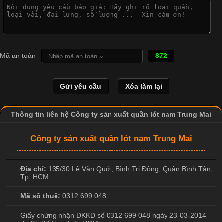
Mã an toàn
872
Thông tin liên hệ Công ty sản xuất quần lót nam Trung Mai
Công ty sản xuất quần lót nam Trung Mai
Địa chỉ:
135/30 Lê Văn Quới, Bình Trị Đông
,
Quận Bình Tân
,
Tp. HCM
Cập nhật 2026-05-09 15:58:23
Mã số thuế:
0312 699 048
Các Form Áo Thun Phổ Biến Hiện Nay Và Xu Hướng Trong
Ngành May Mặc Áo thun là một trong những trang phục quen
Giấy chứng nhận ĐKKD số 0312 699 048 ngày 23-03-2014