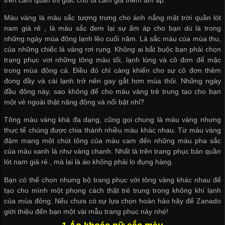
Màu vàng là màu sắc tượng trưng cho ánh nắng mặt trời
quần lót
nam giá rẻ
, là màu sắc đem lại sự ấm áp cho bạn dù là trong
những ngày mùa đông lạnh lẽo cuối năm. Là sắc màu của mùa thu,
của những chiếc lá vàng rơi rụng. Không ai bắt buộc bạn phải chọn
trang phục vơi những tông màu tối, lạnh lùng và cô đơn để mặc
trong mùa đông cả. Điều đó chỉ càng khiến cho sự cô đơn thêm
đong đầy và cái lạnh trở nên gay gắt hơn mùa thôi. Những ngày
đầu đông này, sao không để cho màu vàng trẻ trung tạo cho bạn
một vẻ ngoài thật năng động và nổi bật nhỉ?
Tông màu vàng khá đa dạng, cũng gọi chung là màu vàng nhưng
thực tế chúng được chia thành nhiều màu khác nhau. Từ màu vàng
đậm mang một chút tông của màu cam đến những màu pha sắc
của màu xanh lá như vàng chanh. Nhất là trên trang phục
bán quần
lót nam giá rẻ
, mà lại là áo không phải lo đụng hàng.
Bạn có thể chọn nhưng bộ trang phục với tông vàng khác nhau để
tạo cho mình một phong cách thật trẻ trung trong không khí lạnh
của mùa đông. Nếu chưa có sự lựa chọn hoàn hảo hãy để Zanado
giới thiệu đến bạn một vài mẫu trang phục này nhé!