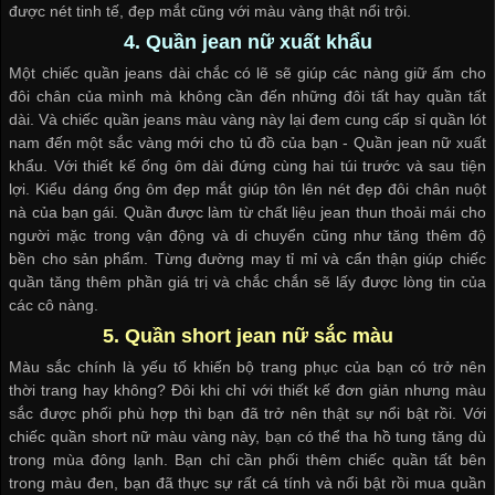
được nét tinh tế, đẹp mắt cũng với màu vàng thật nổi trội.
4. Quần jean nữ xuất khẩu
Một chiếc quần jeans dài chắc có lẽ sẽ giúp các nàng giữ ấm cho
đôi chân của mình mà không cần đến những đôi tất hay quần tất
dài. Và chiếc quần jeans màu vàng này lại đem
cung cấp sỉ quần lót
nam
đến một sắc vàng mới cho tủ đồ của bạn - Quần jean nữ xuất
khẩu. Với thiết kế ống ôm dài đứng cùng hai túi trước và sau tiện
lợi. Kiểu dáng ống ôm đẹp mắt giúp tôn lên nét đẹp đôi chân nuột
nà của bạn gái. Quần được làm từ chất liệu jean thun thoải mái cho
người mặc trong vận động và di chuyển cũng như tăng thêm độ
bền cho sản phẩm. Từng đường may tỉ mỉ và cẩn thận giúp chiếc
quần tăng thêm phần giá trị và chắc chắn sẽ lấy được lòng tin của
các cô nàng.
5. Quần short jean nữ sắc màu
Màu sắc chính là yếu tố khiến bộ trang phục của bạn có trở nên
thời trang hay không? Đôi khi chỉ với thiết kế đơn giản nhưng màu
sắc được phối phù hợp thì bạn đã trở nên thật sự nổi bật rồi. Với
chiếc quần short nữ màu vàng này, bạn có thể tha hồ tung tăng dù
trong mùa đông lạnh. Bạn chỉ cần phối thêm chiếc quần tất bên
trong màu đen, bạn đã thực sự rất cá tính và nổi bật rồi
mua quần