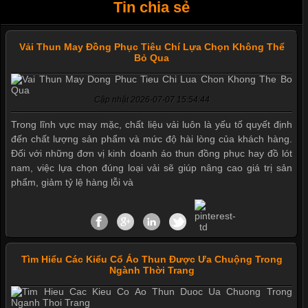
Tin chia sẻ
Vải Thun May Đồng Phục Tiêu Chí Lựa Chọn Không Thể
Mẫu quần short quần lót nam nữ hè thu 2017
Bỏ Qua
Cập nhật 2026-07-07 15:54:44
Thị hiều quần lót nam bơi lội nam và nữ 2017
Trong lĩnh vực may mặc, chất liệu vải luôn là yếu tố quyết định
đến chất lượng sản phẩm và mức độ hài lòng của khách hàng.
Đối với những đơn vị kinh doanh áo thun đồng phục hay đồ lót
Xu hướng thời trang trẻ và quần lót nam giá sỉ
nam, việc lựa chọn đúng loại vải sẽ giúp nâng cao giá trị sản
phẩm, giảm tỷ lệ hàng lỗi và
Giặt và bảo quản quần lót nam đúng cách
Tìm Hiểu Các Kiểu Cổ Áo Thun Được Ưa Chuộng Trong
Mẫu quần lót nam giá rẻ sốt hè 2017
Ngành Thời Trang