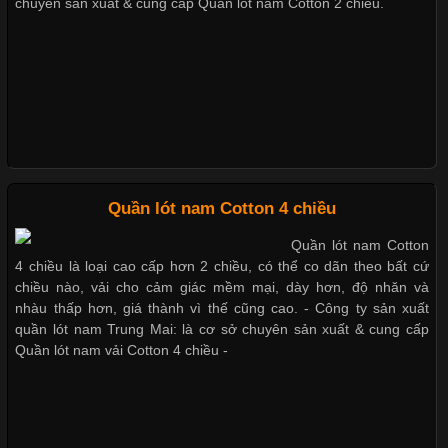
chuyên sản xuất & cung cấp Quần lót nam Cotton 2 chiều.
Trong những năm gần đây, vải Bamboo đang trở thành một
Quần lót nam boxer thun lạnh
trong những chất liệu được yêu thích trong ngành thời trang
nhờ đặc tính mềm mại, thoáng khí và thân thiện với môi trường.
Không chỉ được ứng dụng trong quần áo thường ngày, loại vải
này còn xuất hiện nhiều trong các sản phẩm đồ lót
Nguyên bộ quần lót nam Boxer thun lạnh giá rẻ
Dễ chịu hơn với quần lót nam giá rẻ vải Cotton 4 chiều
Những Loại Vải Thun Thông Dụng Và Đặc Điểm Nổi Bật
Quần lót nam Cotton 4 chiều
Quần lót nam Cotton
4 chiều là loại cao cấp hơn 2 chiều, có thể co dãn theo bất cứ
chiều nào, vải cho cảm giác mềm mại, dày hơn, độ nhăn và
nhàu thấp hơn, giá thành vì thế cũng cao. - Công ty sản xuất
quần lót nam Trung Mai: là cơ sở chuyên sản xuất & cung cấp
Quần lót nam vải Cotton 4 chiều -