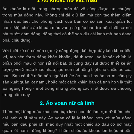
1 Áo khoác nữ sắc màu
Áo khoác là một trong nhưng món đồ vô cùng được ưa chuộng
trong mùa đông này. Không chỉ để giữ ấm mà còn tạo thêm điểm
nhấn đặc biệt cho phong cách của bạn
cơ sở sản xuất quần lót
nam
. Một chiếc áo khoác màu vàng sẽ giúp bạn trở nên thật sự nổi
bật trước đám đông, đồng thời có thể xoa dịu cái lạnh mà bạn đang
phải chịu đựng.
Với thiết kế cổ có nón cực kỳ năng động, kết hợp dây kéo khoá tiện
lợi, tạo nên form dáng khỏe khoắn, dễ thương. áo khoác chính là
phần phối màu ở nón rất nổi bật, đi cùng dây rút được thiết kế ấn
tượng với 3 màu khác nhau, tạo nên nét riêng biệt cho chiếc áo của
bạn. Bạn có thể mặc bên ngoài chiếc áo thun hay áo sơ mi
công ty
sản xuất quần lót nam
, hoặc một cách khiến bạn cá tính hơn là thắt
áo ngang hông - một trong những phong cách rất được ưa chuộng
trong năm nay.
2. Áo voan nữ cá tính
Thêm một tông màu khác cho bạn lựa chọn để làm rực rỡ thêm cho
cái lạnh cuối năm này. Áo voan có lẽ là không hợp với mùa đông
nếu bạn đâu phải chỉ mặc duy nhất một chiếc áo đâu
cơ sở may
quần lót nam
, đúng không? Thêm chiếc áo khoác len hoặc nỉ bên