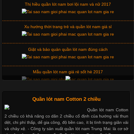
Thị hiều quần lót nam bơi lội nam và nữ 2017
Xu hướng thời trang trẻ và quần lót nam giá sỉ
Chất Liệu Lycra Có Gì Đặc Biệt Trong Ngành Thời Trang?
Cập nhật 2026-05-27 17:03:46
Giặt và bảo quản quần lót nam đúng cách
Vải Lycra Là Gì? Chất Liệu Co Giãn Được Ưa Chuộng Trong
Ngành May Mặc Trong ngành thời trang hiện đại, các loại vải có
khả năng co giãn tốt ngày càng được ưa chuộng nhằm mang lại
Mẫu quần lót nam giá rẻ sốt hè 2017
cảm giác thoải mái cho người mặc. Trong đó, vải Lycra là một
trong những chất liệu nổi bật nhờ độ đàn hồi cao,
Những mẩu quần lót nam thông dụng hiện nay
Quần lót nam Cotton 2 chiều
Quần lót nam Cotton
Chất Liệu Bamboo Xu Hướng Mới Trong Ngành Thời Trang
2 chiều có khả năng co dãn 2 chiều cố định của hướng vải thun
Bộ sưu tập quần lót nam Boxer TpHCM
dệt, chi phí thấp, dể gia công, độ bền cao, ít bị tình trạng giãn vải
Cập nhật 2026-05-21 14:59:25
và chảy xệ. - Công ty sản xuất quần lót nam Trung Mai: là cơ sở