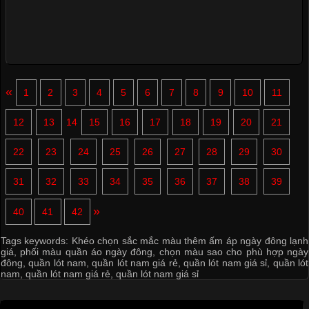
«
1
2
3
4
5
6
7
8
9
10
11
12
13
14
15
16
17
18
19
20
21
22
23
24
25
26
27
28
29
30
31
32
33
34
35
36
37
38
39
»
40
41
42
Tags keywords:
Khéo chọn sắc mắc màu thêm ấm áp ngày đông lạnh
giá
,
phối màu quần áo ngày đông
,
chọn màu sao cho phù hợp ngày
đông
,
quần lót nam
,
quần lót nam giá rẻ
,
quần lót nam giá sỉ
,
quần lót
nam
,
quần lót nam giá rẻ
,
quần lót nam giá sỉ