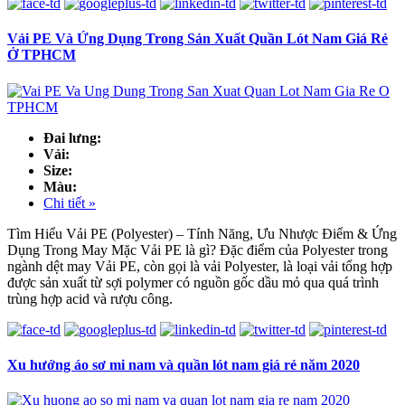
Vải PE Và Ứng Dụng Trong Sản Xuất Quần Lót Nam Giá Rẻ
Ở TPHCM
Đai lưng:
Vải:
Size:
Màu:
Chi tiết »
Tìm Hiểu Vải PE (Polyester) – Tính Năng, Ưu Nhược Điểm & Ứng
Dụng Trong May Mặc Vải PE là gì? Đặc điểm của Polyester trong
ngành dệt may Vải PE, còn gọi là vải Polyester, là loại vải tổng hợp
được sản xuất từ sợi polymer có nguồn gốc dầu mỏ qua quá trình
trùng hợp acid và rượu công.
Xu hướng áo sơ mi nam và quần lót nam giá rẻ năm 2020