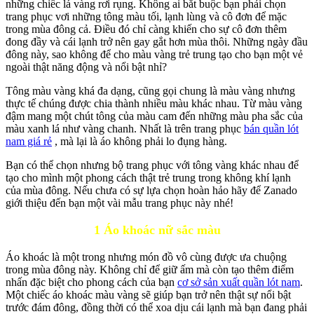
những chiếc lá vàng rơi rụng. Không ai bắt buộc bạn phải chọn
trang phục vơi những tông màu tối, lạnh lùng và cô đơn để mặc
trong mùa đông cả. Điều đó chỉ càng khiến cho sự cô đơn thêm
đong đầy và cái lạnh trở nên gay gắt hơn mùa thôi. Những ngày đầu
đông này, sao không để cho màu vàng trẻ trung tạo cho bạn một vẻ
ngoài thật năng động và nổi bật nhỉ?
Tông màu vàng khá đa dạng, cũng gọi chung là màu vàng nhưng
thực tế chúng được chia thành nhiều màu khác nhau. Từ màu vàng
đậm mang một chút tông của màu cam đến những màu pha sắc của
màu xanh lá như vàng chanh. Nhất là trên trang phục
bán quần lót
nam giá rẻ
, mà lại là áo không phải lo đụng hàng.
Bạn có thể chọn nhưng bộ trang phục với tông vàng khác nhau để
tạo cho mình một phong cách thật trẻ trung trong không khí lạnh
của mùa đông. Nếu chưa có sự lựa chọn hoàn hảo hãy để Zanado
giới thiệu đến bạn một vài mẫu trang phục này nhé!
1 Áo khoác nữ sắc màu
Áo khoác là một trong nhưng món đồ vô cùng được ưa chuộng
trong mùa đông này. Không chỉ để giữ ấm mà còn tạo thêm điểm
nhấn đặc biệt cho phong cách của bạn
cơ sở sản xuất quần lót nam
.
Một chiếc áo khoác màu vàng sẽ giúp bạn trở nên thật sự nổi bật
trước đám đông, đồng thời có thể xoa dịu cái lạnh mà bạn đang phải