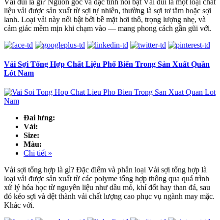
Vải đũi là gì? Nguồn gốc và đặc tính nổi bật Vải đũi là một loại chất
liệu vải được sản xuất từ sợi tự nhiên, thường là sợi tơ tằm hoặc sợi
lanh. Loại vải này nổi bật bởi bề mặt hơi thô, trọng lượng nhẹ, và
cảm giác mềm mịn khi chạm vào — mang phong cách gần gũi với.
Vải Sợi Tổng Hợp Chất Liệu Phổ Biến Trong Sản Xuất Quần
Lót Nam
Đai lưng:
Vải:
Size:
Màu:
Chi tiết »
Vải sợi tổng hợp là gì? Đặc điểm và phân loại Vải sợi tổng hợp là
loại vải được sản xuất từ các polyme tổng hợp thông qua quá trình
xử lý hóa học từ nguyên liệu như dầu mỏ, khí đốt hay than đá, sau
đó kéo sợi và dệt thành vải chất lượng cao phục vụ ngành may mặc.
Khác với.