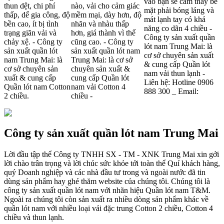
vào bạn sẽ cảm thấy bề
thun dệt, chi phí
nào, vải cho cảm giác
mặt phải bóng láng và
thấp, dể gia công, độ
mềm mại, dày hơn, độ
mát lạnh tay có khả
bền cao, ít bị tình
nhăn và nhàu thấp
năng co dãn 4 chiều -
trạng giãn vải và
hơn, giá thành vì thế
Công ty sản xuất quần
chảy xệ. - Công ty
cũng cao. - Công ty
lót nam Trung Mai: là
sản xuất quần lót
sản xuất quần lót nam
cơ sở chuyên sản xuất
nam Trung Mai: là
Trung Mai: là cơ sở
& cung cấp Quần lót
cơ sở chuyên sản
chuyên sản xuất &
nam vải thun lạnh -
xuất & cung cấp
cung cấp Quần lót
Liên hệ: Hotline 0906
Quần lót nam Cotton
nam vải Cotton 4
888 300 _ Email:
2 chiều.
chiều -
Công ty sản xuất quần lót nam Trung Mai
Lời đầu tập thể Công ty TNHH SX - TM - XNK Trung Mai xin gởi
lời chào trân trọng và lời chúc sức khỏe tới toàn thể Quí khách hàng,
quý Doanh nghiệp và các nhà đầu tư trong và ngoài nước đã tin
dùng sản phẩm hay ghé thăm website của chúng tôi. Chúng tôi là
công ty sản xuất quần lót nam với nhãn hiệu Quần lót nam T&M.
Ngoài ra chúng tôi còn sản xuất ra nhiều dòng sản phẩm khác về
quần lót nam với nhiều loại vải đặc trung Cotton 2 chiều, Cotton 4
chiều và thun lạnh.