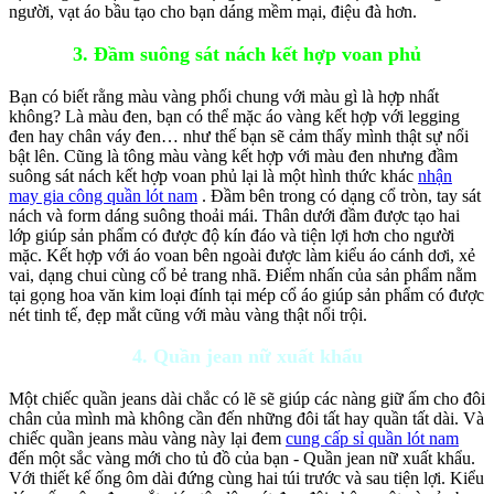
người, vạt áo bầu tạo cho bạn dáng mềm mại, điệu đà hơn.
3. Đầm suông sát nách kết hợp voan phủ
Bạn có biết rằng màu vàng phối chung với màu gì là hợp nhất
không? Là màu đen, bạn có thể mặc áo vàng kết hợp với legging
đen hay chân váy đen… như thế bạn sẽ cảm thấy mình thật sự nổi
bật lên. Cũng là tông màu vàng kết hợp với màu đen nhưng đầm
suông sát nách kết hợp voan phủ lại là một hình thức khác
nhận
may gia công quần lót nam
. Đầm bên trong có dạng cổ tròn, tay sát
nách và form dáng suông thoải mái. Thân dưới đầm được tạo hai
lớp giúp sản phẩm có được độ kín đáo và tiện lợi hơn cho người
mặc. Kết hợp với áo voan bên ngoài được làm kiểu áo cánh dơi, xẻ
vai, dạng chui cùng cổ bẻ trang nhã. Điểm nhấn của sản phẩm nằm
tại gọng hoa văn kim loại đính tại mép cổ áo giúp sản phẩm có được
nét tinh tế, đẹp mắt cũng với màu vàng thật nổi trội.
4. Quần jean nữ xuất khẩu
Một chiếc quần jeans dài chắc có lẽ sẽ giúp các nàng giữ ấm cho đôi
chân của mình mà không cần đến những đôi tất hay quần tất dài. Và
chiếc quần jeans màu vàng này lại đem
cung cấp sỉ quần lót nam
đến một sắc vàng mới cho tủ đồ của bạn - Quần jean nữ xuất khẩu.
Với thiết kế ống ôm dài đứng cùng hai túi trước và sau tiện lợi. Kiểu