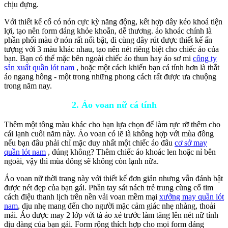
chịu đựng.
Với thiết kế cổ có nón cực kỳ năng động, kết hợp dây kéo khoá tiện
lợi, tạo nên form dáng khỏe khoắn, dễ thương. áo khoác chính là
phần phối màu ở nón rất nổi bật, đi cùng dây rút được thiết kế ấn
tượng với 3 màu khác nhau, tạo nên nét riêng biệt cho chiếc áo của
bạn. Bạn có thể mặc bên ngoài chiếc áo thun hay áo sơ mi
công ty
sản xuất quần lót nam
, hoặc một cách khiến bạn cá tính hơn là thắt
áo ngang hông - một trong những phong cách rất được ưa chuộng
trong năm nay.
2. Áo voan nữ cá tính
Thêm một tông màu khác cho bạn lựa chọn để làm rực rỡ thêm cho
cái lạnh cuối năm này. Áo voan có lẽ là không hợp với mùa đông
nếu bạn đâu phải chỉ mặc duy nhất một chiếc áo đâu
cơ sở may
quần lót nam
, đúng không? Thêm chiếc áo khoác len hoặc nỉ bên
ngoài, vậy thì mùa đông sẽ không còn lạnh nữa.
Áo voan nữ thời trang này với thiết kế đơn giản nhưng vẫn đánh bật
được nét đẹp của bạn gái. Phần tay sát nách trẻ trung cùng cổ tim
cách điệu thanh lịch trên nền vải voan mềm mại
xưởng may quần lót
nam
, dịu nhẹ mang đến cho người mặc cảm giác nhẹ nhàng, thoải
mái. Áo được may 2 lớp với tà áo xẻ trước làm tăng lên nét nữ tính
dịu dàng của bạn gái. Form rộng thích hợp cho mọi form dáng