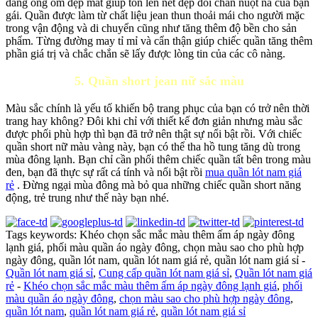
dáng ống ôm đẹp mắt giúp tôn lên nét đẹp đôi chân nuột nà của bạn
gái. Quần được làm từ chất liệu jean thun thoải mái cho người mặc
trong vận động và di chuyển cũng như tăng thêm độ bền cho sản
phẩm. Từng đường may tỉ mỉ và cẩn thận giúp chiếc quần tăng thêm
phần giá trị và chắc chắn sẽ lấy được lòng tin của các cô nàng.
5. Quần short jean nữ sắc màu
Màu sắc chính là yếu tố khiến bộ trang phục của bạn có trở nên thời
trang hay không? Đôi khi chỉ với thiết kế đơn giản nhưng màu sắc
được phối phù hợp thì bạn đã trở nên thật sự nổi bật rồi. Với chiếc
quần short nữ màu vàng này, bạn có thể tha hồ tung tăng dù trong
mùa đông lạnh. Bạn chỉ cần phối thêm chiếc quần tất bên trong màu
đen, bạn đã thực sự rất cá tính và nổi bật rồi
mua quần lót nam giá
rẻ
. Đừng ngại mùa đông mà bỏ qua những chiếc quần short năng
động, trẻ trung như thế này bạn nhé.
Tags keywords: Khéo chọn sắc mắc màu thêm ấm áp ngày đông
lạnh giá, phối màu quần áo ngày đông, chọn màu sao cho phù hợp
ngày đông, quần lót nam, quần lót nam giá rẻ, quần lót nam giá sỉ -
Quần lót nam giá sỉ
,
Cung cấp quần lót nam giá sỉ
,
Quần lót nam giá
rẻ
-
Khéo chọn sắc mắc màu thêm ấm áp ngày đông lạnh giá
,
phối
màu quần áo ngày đông
,
chọn màu sao cho phù hợp ngày đông
,
quần lót nam
,
quần lót nam giá rẻ
,
quần lót nam giá sỉ