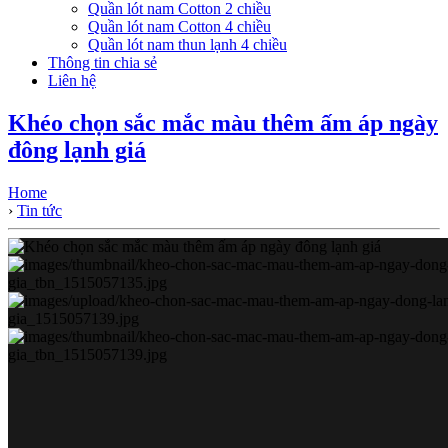
Quần lót nam Cotton 2 chiều
Quần lót nam Cotton 4 chiều
Quần lót nam thun lạnh 4 chiều
Thông tin chia sẻ
Liên hệ
Khéo chọn sắc mắc màu thêm ấm áp ngày
đông lạnh giá
Home
›
Tin tức