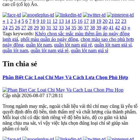
cao cổ (cổ lọ) Áo.
«
1
2
3
4
5
6
7
8
9
10
11
12
13
14
15
16
17
18
19
20
21
22
23
»
24
25
26
27
28
29
30
31
32
33
34
35
36
37
38
39
40
41
42
43
Tags keywords:
Khéo chọn sắc mắc màu thêm ấm áp ngày đông
lạnh giá
,
phối màu quần áo ngày đông
,
chọn màu sao cho phù hợp
ngày đông
,
quần lót nam
,
quần lót nam giá rẻ
,
quần lót nam giá sỉ
,
quần lót nam
,
quần lót nam giá rẻ
,
quần lót nam giá sỉ
Tin chia sẻ
Phân Biệt Các Loại Chỉ May Và Cách Lựa Chọn Phù Hợp
Cập nhật 2026-08-07 17:28:11
Trong ngành may mặc, ngoài chất liệu vải thì chỉ may cũng là yếu tố
quyết định đến độ bền, tính thẩm mỹ và chất lượng của thành phẩm.
Mỗi loại chỉ có đặc tính riêng về độ bền kéo, độ co giãn và khả
năng chịu ma sát, vì vậy việc lựa chọn đúng loại chỉ sẽ giúp sản
phẩm có tuổi