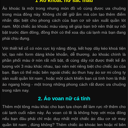
1 Áo khoác nữ sắc màu
Áo khoác là một trong nhưng món đồ vô cùng được ưa chuộng
trong mùa đông này. Không chỉ để giữ ấm mà còn tạo thêm điểm
nhấn đặc biệt cho phong cách của bạn
cơ sở sản xuất quần lót
nam
. Một chiếc áo khoác màu vàng sẽ giúp bạn trở nên thật sự nổi
bật trước đám đông, đồng thời có thể xoa dịu cái lạnh mà bạn đang
phải chịu đựng.
Với thiết kế cổ có nón cực kỳ năng động, kết hợp dây kéo khoá tiện
lợi, tạo nên form dáng khỏe khoắn, dễ thương. áo khoác chính là
phần phối màu ở nón rất nổi bật, đi cùng dây rút được thiết kế ấn
tượng với 3 màu khác nhau, tạo nên nét riêng biệt cho chiếc áo của
bạn. Bạn có thể mặc bên ngoài chiếc áo thun hay áo sơ mi
công ty
sản xuất quần lót nam
, hoặc một cách khiến bạn cá tính hơn là thắt
áo ngang hông - một trong những phong cách rất được ưa chuộng
trong năm nay.
2. Áo voan nữ cá tính
Thêm một tông màu khác cho bạn lựa chọn để làm rực rỡ thêm cho
cái lạnh cuối năm này. Áo voan có lẽ là không hợp với mùa đông
nếu bạn đâu phải chỉ mặc duy nhất một chiếc áo đâu
cơ sở may
quần lót nam
, đúng không? Thêm chiếc áo khoác len hoặc nỉ bên