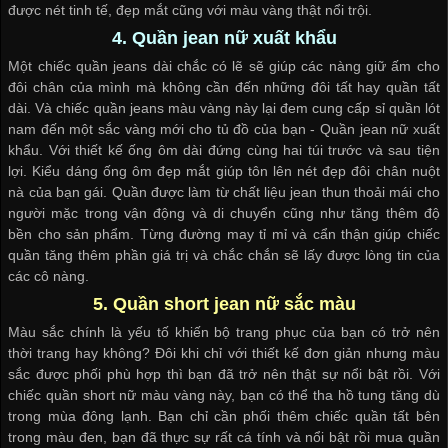
được nét tinh tế, đẹp mắt cũng với màu vàng thật nổi trội.
4. Quần jean nữ xuất khẩu
Một chiếc quần jeans dài chắc có lẽ sẽ giúp các nàng giữ ấm cho
đôi chân của mình mà không cần đến những đôi tất hay quần tất
dài. Và chiếc quần jeans màu vàng này lại đem
cung cấp sỉ quần lót
nam
đến một sắc vàng mới cho tủ đồ của bạn - Quần jean nữ xuất
khẩu. Với thiết kế ống ôm dài đứng cùng hai túi trước và sau tiện
lợi. Kiểu dáng ống ôm đẹp mắt giúp tôn lên nét đẹp đôi chân nuột
nà của bạn gái. Quần được làm từ chất liệu jean thun thoải mái cho
người mặc trong vận động và di chuyển cũng như tăng thêm độ
bền cho sản phẩm. Từng đường may tỉ mỉ và cẩn thận giúp chiếc
quần tăng thêm phần giá trị và chắc chắn sẽ lấy được lòng tin của
các cô nàng.
5. Quần short jean nữ sắc màu
Màu sắc chính là yếu tố khiến bộ trang phục của bạn có trở nên
thời trang hay không? Đôi khi chỉ với thiết kế đơn giản nhưng màu
sắc được phối phù hợp thì bạn đã trở nên thật sự nổi bật rồi. Với
chiếc quần short nữ màu vàng này, bạn có thể tha hồ tung tăng dù
trong mùa đông lạnh. Bạn chỉ cần phối thêm chiếc quần tất bên
trong màu đen, bạn đã thực sự rất cá tính và nổi bật rồi
mua quần