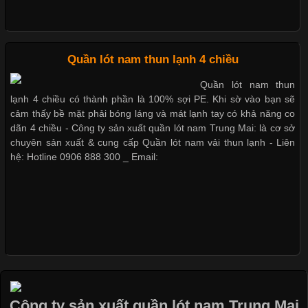
Nguyên bộ quần lót nam Boxer thun lạnh giá rẻ
Những Loại Vải Thun Thông Dụng Và Đặc Điểm Nổi Bật
Cập nhật 2026-05-20 14:58:56
Quần lót nam thun lạnh 4 chiều
Dễ chịu hơn với quần lót nam giá rẻ vải Cotton 4 chiều
Vải thun là một trong những chất liệu được sử dụng rộng rãi
Quần lót nam thun
nhất trong ngành thời trang nhờ đặc tính co giãn, mềm mại và
lạnh 4 chiều có thành phần là 100% sợi PE. Khi sờ vào bạn sẽ
thoải mái khi mặc. Từ áo thun, đồ thể thao cho đến đồ lót nam,
cảm thấy bề mặt phải bóng láng và mát lạnh tay có khả năng co
vải thun luôn đóng vai trò quan trọng trong quá trình sản xuất.
dãn 4 chiều - Công ty sản xuất quần lót nam Trung Mai: là cơ sở
Hiện nay, nhu cầu tìm kiếm quần lót nam giá
chuyên sản xuất & cung cấp Quần lót nam vải thun lạnh - Liên
hệ: Hotline 0906 888 300 _ Email:
Xu Hướng Form Áo Thun Phổ Biến Trong Ngành May Mặc
Cập nhật 2026-05-09 15:58:23
Các Form Áo Thun Phổ Biến Hiện Nay Và Xu Hướng Trong
Ngành May Mặc Áo thun là một trong những trang phục quen
thuộc và được sử dụng phổ biến nhất hiện nay. Không chỉ đa
Công ty sản xuất quần lót nam Trung Mai