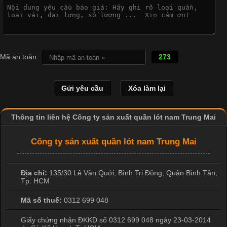
Đại
Cập nhật 2026-04-21 15:41:03
In Chuyển Nhiệt Là Gì? Công Nghệ In Hiện Đại Trong Ngành
Mã an toàn
273
May Mặc Trong ngành in ấn và thời trang, in chuyển nhiệt đang
là một trong những công nghệ phổ biến nhờ khả năng tạo ra
hình ảnh sắc nét và bền màu. Đặc biệt, kỹ thuật này được ứng
dụng rộng rãi trong sản xuất áo thun, đồ thể thao
Thông tin liên hệ Công ty sản xuất quần lót nam Trung Mai
Công ty sản xuất quần lót nam Trung Mai
Địa chỉ:
135/30 Lê Văn Quới, Bình Trị Đông
,
Quận Bình Tân
,
Tp. HCM
Mã số thuế:
0312 699 048
Giấy chứng nhận ĐKKD số 0312 699 048 ngày 23-03-2014