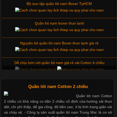
Bộ sưu tập quần lót nam Boxer TpHCM
Những Mẫu Áo Thun Đồng Phục Công Ty Được Ưa
Chuộng Hiện Nay
Quần lót nam boxer thun lạnh
Cập nhật 2026-06-01 14:23:34
Nguyên bộ quần lót nam Boxer thun lạnh giá rẻ
Trong môi trường kinh doanh hiện đại, việc xây dựng hình ảnh
chuyên nghiệp đóng vai trò quan trọng đối với sự phát triển của
doanh nghiệp. Một trong những giải pháp hiệu quả được nhiều
Dễ chịu hơn với quần lót nam giá rẻ vải Cotton 4 chiều
đơn vị lựa chọn hiện nay là sử dụng áo thun đồng phục công ty.
Không chỉ giúp tạo sự đồng bộ, áo thun
Mẫu quần short quần lót nam nữ hè thu 2017
Quần lót nam Cotton 2 chiều
Quần lót nam Cotton
Chất Liệu Lycra Có Gì Đặc Biệt Trong Ngành Thời Trang?
2 chiều có khả năng co dãn 2 chiều cố định của hướng vải thun
Thị hiều quần lót nam bơi lội nam và nữ 2017
dệt, chi phí thấp, dể gia công, độ bền cao, ít bị tình trạng giãn vải
Cập nhật 2026-05-27 17:03:46
và chảy xệ. - Công ty sản xuất quần lót nam Trung Mai: là cơ sở