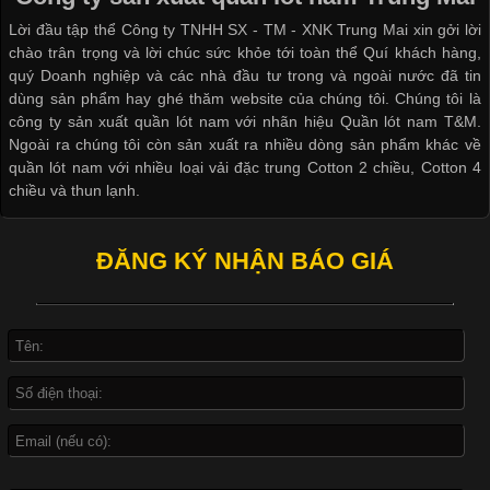
dạng về màu sắc hay chất liệu, áo thun còn có nhiều form dáng
Lời đầu tập thể Công ty TNHH SX - TM - XNK Trung Mai xin gởi lời
khác nhau để phù hợp với từng phong cách thời trang và nhu
chào trân trọng và lời chúc sức khỏe tới toàn thể Quí khách hàng,
cầu
quý Doanh nghiệp và các nhà đầu tư trong và ngoài nước đã tin
dùng sản phẩm hay ghé thăm website của chúng tôi. Chúng tôi là
công ty sản xuất quần lót nam với nhãn hiệu Quần lót nam T&M.
Ngoài ra chúng tôi còn sản xuất ra nhiều dòng sản phẩm khác về
quần lót nam với nhiều loại vải đặc trung Cotton 2 chiều, Cotton 4
Khám Phá Áo Phông Trang Phục Phổ Biến Nhất Hiện Nay
chiều và thun lạnh.
Cập nhật 2026-04-24 17:24:50
ĐĂNG KÝ NHẬN BÁO GIÁ
Áo phông là một trong những trang phục phổ biến nhất trong
đời sống hiện đại nhờ sự tiện lợi, thoải mái và dễ phối đồ.
Không chỉ xuất hiện trong thời trang thường ngày, áo phông còn
được ứng dụng rộng rãi trong ngành sản xuất may mặc, đặc
biệt là các sản phẩm từ vải thun. Hiện nay,
Công Nghệ In Chuyển Nhiệt Trong Ngành Thời Trang Hiện