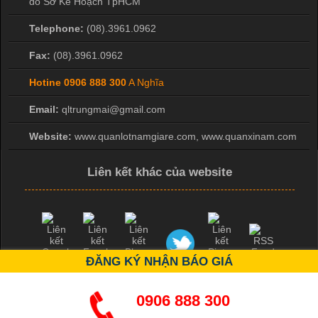
do Sở Kế Hoạch TpHCM
Telephone:
(08).3961.0962
Fax:
(08).3961.0962
Hotine
0906 888 300
A Nghĩa
Email:
qltrungmai@gmail.com
Website:
www.quanlotnamgiare.com, www.quanxinam.com
Liên kết khác của website
ĐĂNG KÝ NHẬN BÁO GIÁ
0906 888 300
Copyright ©
2026 bởi Mr Hiệp 0976.137.019