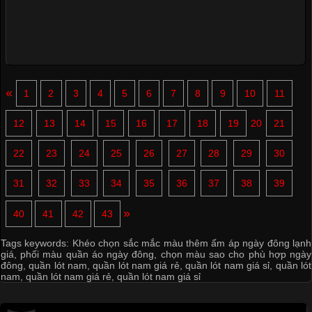
«
1
2
3
4
5
6
7
8
9
10
11
12
13
14
15
16
17
18
19
20
21
22
23
24
25
26
27
28
29
30
31
32
33
34
35
36
37
38
39
»
40
41
42
43
Tags keywords:
Khéo chọn sắc mắc màu thêm ấm áp ngày đông lạnh
giá
,
phối màu quần áo ngày đông
,
chọn màu sao cho phù hợp ngày
đông
,
quần lót nam
,
quần lót nam giá rẻ
,
quần lót nam giá sỉ
,
quần lót
nam
,
quần lót nam giá rẻ
,
quần lót nam giá sỉ