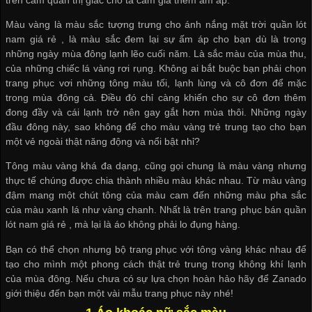
Màu vàng là màu sắc tượng trưng cho ánh nắng mặt trời
quần lót
nam giá rẻ
, là màu sắc đem lại sự ấm áp cho bạn dù là trong
những ngày mùa đông lạnh lẽo cuối năm. Là sắc màu của mùa thu,
của những chiếc lá vàng rơi rụng. Không ai bắt buộc bạn phải chọn
trang phục vơi những tông màu tối, lạnh lùng và cô đơn để mặc
trong mùa đông cả. Điều đó chỉ càng khiến cho sự cô đơn thêm
đong đầy và cái lạnh trở nên gay gắt hơn mùa thôi. Những ngày
đầu đông này, sao không để cho màu vàng trẻ trung tạo cho bạn
một vẻ ngoài thật năng động và nổi bật nhỉ?
Tông màu vàng khá đa dạng, cũng gọi chung là màu vàng nhưng
thực tế chúng được chia thành nhiều màu khác nhau. Từ màu vàng
đậm mang một chút tông của màu cam đến những màu pha sắc
của màu xanh lá như vàng chanh. Nhất là trên trang phục
bán quần
lót nam giá rẻ
, mà lại là áo không phải lo đụng hàng.
Bạn có thể chọn nhưng bộ trang phục với tông vàng khác nhau để
tạo cho mình một phong cách thật trẻ trung trong không khí lạnh
của mùa đông. Nếu chưa có sự lựa chọn hoàn hảo hãy để Zanado
giới thiệu đến bạn một vài mẫu trang phục này nhé!