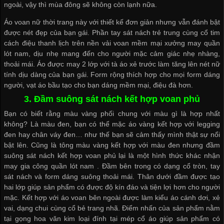
ngoài, vậy thì mùa đông sẽ không còn lạnh nữa.
Áo voan nữ thời trang này với thiết kế đơn giản nhưng vẫn đánh bật
được nét đẹp của bạn gái. Phần tay sát nách trẻ trung cùng cổ tim
cách điệu thanh lịch trên nền vải voan mềm mại
xưởng may quần
lót nam
, dịu nhẹ mang đến cho người mặc cảm giác nhẹ nhàng,
thoải mái. Áo được may 2 lớp với tà áo xẻ trước làm tăng lên nét nữ
tính dịu dàng của bạn gái. Form rộng thích hợp cho mọi form dáng
người, vạt áo bầu tạo cho bạn dáng mềm mại, điệu đà hơn.
3. Đầm suông sát nách kết hợp voan phủ
Bạn có biết rằng màu vàng phối chung với màu gì là hợp nhất
không? Là màu đen, bạn có thể mặc áo vàng kết hợp với legging
đen hay chân váy đen… như thế bạn sẽ cảm thấy mình thật sự nổi
bật lên. Cũng là tông màu vàng kết hợp với màu đen nhưng đầm
suông sát nách kết hợp voan phủ lại là một hình thức khác
nhận
may gia công quần lót nam
. Đầm bên trong có dạng cổ tròn, tay
sát nách và form dáng suông thoải mái. Thân dưới đầm được tạo
hai lớp giúp sản phẩm có được độ kín đáo và tiện lợi hơn cho người
mặc. Kết hợp với áo voan bên ngoài được làm kiểu áo cánh dơi, xẻ
vai, dạng chui cùng cổ bẻ trang nhã. Điểm nhấn của sản phẩm nằm
tại gọng hoa văn kim loại đính tại mép cổ áo giúp sản phẩm có