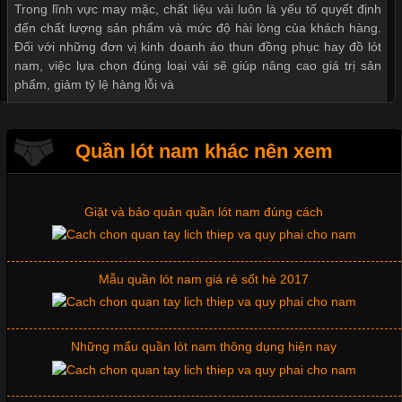
Mẫu quần short quần lót nam nữ hè thu 2017
Trong lĩnh vực may mặc, chất liệu vải luôn là yếu tố quyết định
đến chất lượng sản phẩm và mức độ hài lòng của khách hàng.
Đối với những đơn vị kinh doanh áo thun đồng phục hay đồ lót
nam, việc lựa chọn đúng loại vải sẽ giúp nâng cao giá trị sản
Thị hiều quần lót nam bơi lội nam và nữ 2017
phẩm, giảm tỷ lệ hàng lỗi và
Xu hướng thời trang trẻ và quần lót nam giá sỉ
Quần lót nam khác nên xem
Tìm Hiểu Các Kiểu Cổ Áo Thun Được Ưa Chuộng Trong
Ngành Thời Trang
Giặt và bảo quản quần lót nam đúng cách
Cập nhật 2026-06-01 16:20:50
Mẫu quần lót nam giá rẻ sốt hè 2017
Áo thun là một trong những trang phục phổ biến nhất hiện nay
nhờ tính tiện dụng, dễ phối đồ và phù hợp với nhiều đối tượng.
Bên cạnh chất liệu và kiểu dáng, phần cổ áo cũng là yếu tố
quan trọng tạo nên phong cách riêng cho từng sản phẩm. Mỗi
Những mẩu quần lót nam thông dụng hiện nay
loại cổ áo sẽ mang đến một vẻ đẹp khác