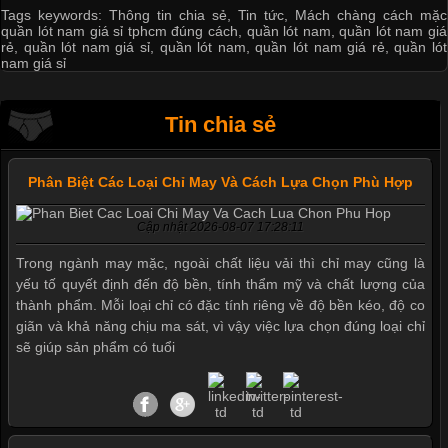
Tags keywords:
Thông tin chia sẻ
,
Tin tức
,
Mách chàng cách mặc
quần lót nam giá sỉ tphcm đúng cách
,
quần lót nam
,
quần lót nam giá
rẻ
,
quần lót nam giá sỉ
,
quần lót nam
,
quần lót nam giá rẻ
,
quần lót
nam giá sỉ
Tin chia sẻ
Phân Biệt Các Loại Chỉ May Và Cách Lựa Chọn Phù Hợp
Cập nhật 2026-08-07 17:28:11
Trong ngành may mặc, ngoài chất liệu vải thì chỉ may cũng là
yếu tố quyết định đến độ bền, tính thẩm mỹ và chất lượng của
thành phẩm. Mỗi loại chỉ có đặc tính riêng về độ bền kéo, độ co
giãn và khả năng chịu ma sát, vì vậy việc lựa chọn đúng loại chỉ
sẽ giúp sản phẩm có tuổi