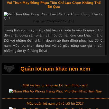
Vải Thun May Đồng Phục Tiêu Chí Lựa Chọn Không Thể
Bỏ Qua
Cập nhật 2026-07-07 15:54:44
Mẫu quần short quần lót nam nữ hè thu 2017
Trong lĩnh vực may mặc, chất liệu vải luôn là yếu tố quyết định
đến chất lượng sản phẩm và mức độ hài lòng của khách hàng.
Đối với những đơn vị kinh doanh áo thun đồng phục hay đồ lót
nam, việc lựa chọn đúng loại vải sẽ giúp nâng cao giá trị sản
Thị hiều quần lót nam bơi lội nam và nữ 2017
phẩm, giảm tỷ lệ hàng lỗi và
Xu hướng thời trang trẻ và quần lót nam giá sỉ
Quần lót nam khác nên xem
Tìm Hiểu Các Kiểu Cổ Áo Thun Được Ưa Chuộng Trong
Ngành Thời Trang
Giặt và bảo quản quần lót nam đúng cách
Cập nhật 2026-06-01 16:20:50
Mẫu quần lót nam giá rẻ sốt hè 2017
Áo thun là một trong những trang phục phổ biến nhất hiện nay