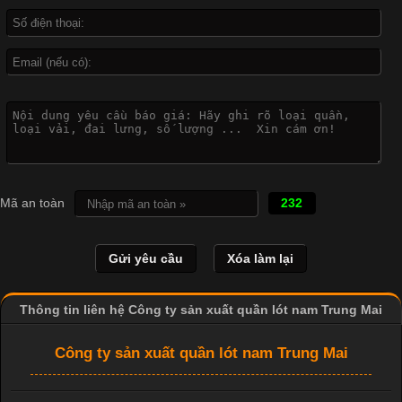
Công Nghệ In Chuyển Nhiệt Trong Ngành Thời Trang Hiện
Đại
Cập nhật 2026-04-21 15:41:03
In Chuyển Nhiệt Là Gì? Công Nghệ In Hiện Đại Trong Ngành
Mã an toàn
232
May Mặc Trong ngành in ấn và thời trang, in chuyển nhiệt đang
là một trong những công nghệ phổ biến nhờ khả năng tạo ra
hình ảnh sắc nét và bền màu. Đặc biệt, kỹ thuật này được ứng
dụng rộng rãi trong sản xuất áo thun, đồ thể thao
Thông tin liên hệ Công ty sản xuất quần lót nam Trung Mai
Công ty sản xuất quần lót nam Trung Mai