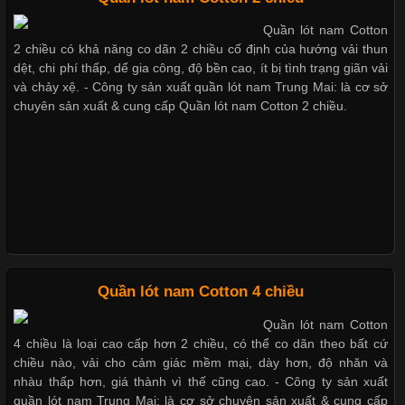
Quần lót nam Cotton
Chất Liệu Lycra Có Gì Đặc Biệt Trong Ngành Thời Trang?
2 chiều có khả năng co dãn 2 chiều cố định của hướng vải thun
Thị hiều quần lót nam bơi lội nam và nữ 2017
dệt, chi phí thấp, dể gia công, độ bền cao, ít bị tình trạng giãn vải
Cập nhật 2026-05-27 17:03:46
và chảy xệ. - Công ty sản xuất quần lót nam Trung Mai: là cơ sở
chuyên sản xuất & cung cấp Quần lót nam Cotton 2 chiều.
Vải Lycra Là Gì? Chất Liệu Co Giãn Được Ưa Chuộng Trong
Xu hướng thời trang trẻ và quần lót nam giá sỉ
Ngành May Mặc Trong ngành thời trang hiện đại, các loại vải có
khả năng co giãn tốt ngày càng được ưa chuộng nhằm mang lại
cảm giác thoải mái cho người mặc. Trong đó, vải Lycra là một
trong những chất liệu nổi bật nhờ độ đàn hồi cao,
Giặt và bảo quản quần lót nam đúng cách
Mẫu quần lót nam giá rẻ sốt hè 2017
Chất Liệu Bamboo Xu Hướng Mới Trong Ngành Thời Trang
Quần lót nam Cotton 4 chiều
Những mẩu quần lót nam thông dụng hiện nay
Quần lót nam Cotton
Cập nhật 2026-05-21 14:59:25
4 chiều là loại cao cấp hơn 2 chiều, có thể co dãn theo bất cứ
Trong những năm gần đây, vải Bamboo đang trở thành một
chiều nào, vải cho cảm giác mềm mại, dày hơn, độ nhăn và
trong những chất liệu được yêu thích trong ngành thời trang
nhàu thấp hơn, giá thành vì thế cũng cao. - Công ty sản xuất
Bộ sưu tập quần lót nam Boxer TpHCM
nhờ đặc tính mềm mại, thoáng khí và thân thiện với môi trường.
quần lót nam Trung Mai: là cơ sở chuyên sản xuất & cung cấp