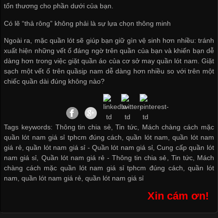
tổn thương cho phần dưới của bạn.
Có lẽ “thả rông” không phải là sự lựa chọn thông minh
Ngoài ra, mặc quần lót sẽ giúp bạn giữ gìn vệ sinh hơn nhiều: tránh
xuất hiện những vết ố đáng ngờ trên quần của bạn và khiến bạn dễ
dàng hơn trong việc giặt quần áo của
cơ sở may quần lót nam
. Giặt
sạch một vết ố trên quầsịp nam dễ dàng hơn nhiều so với trên một
chiếc quần dài đúng không nào?
Tags keywords: Thông tin chia sẻ, Tin tức, Mách chàng cách mặc
quần lót nam giá sỉ tphcm đúng cách, quần lót nam, quần lót nam
giá rẻ, quần lót nam giá sỉ -
Quần lót nam giá sỉ
,
Cung cấp quần lót
nam giá sỉ
,
Quần lót nam giá rẻ
-
Thông tin chia sẻ
,
Tin tức
,
Mách
chàng cách mặc quần lót nam giá sỉ tphcm đúng cách
,
quần lót
nam
,
quần lót nam giá rẻ
,
quần lót nam giá sỉ
Xin cám ơn!