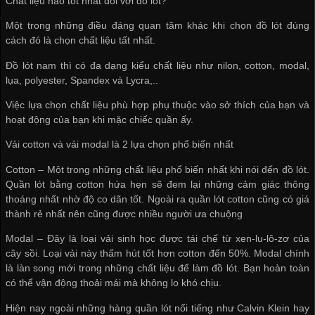
Chất liệu nào tốt nhất đối với đồ lót?
Một trong những điều đáng quan tâm khác khi chọn đồ lót đúng
cách đó là chọn chất liệu tất nhất.
Đồ lót nam thì có đa dạng kiểu chất liệu như nilon, cotton, modal,
lụa, polyester, Spandex và Lycra,..
Việc lựa chọn chất liệu phù hợp phụ thuộc vào sở thích của bạn và
hoạt động của bạn khi mặc chiếc quần ấy.
Vải cotton và vải modal là 2 lựa chọn phổ biến nhất
Cotton – Một trong những chất liệu phổ biến nhất khi nói đến đồ lót.
Quần lót bằng cotton hứa hẹn sẽ đem lại những cảm giác thông
thoáng nhất nhờ độ co dãn tốt. Ngoài ra quần lót cotton cũng có giá
thành rẻ nhất nên cũng được nhiều người ưa chuộng
Modal – Đây là loại vải sinh học được tái chế từ xen-lu-lô-zơ của
cây sồi. Loại vải này thấm hút tốt hơn cotton đến 50%. Modal chính
là làn song mới trong những chất liệu để làm đồ lót. Bạn hoàn toàn
có thể vận động thoải mái mà không lo khó chịu.
Hiện nay ngoài những hàng quần lót nổi tiếng như Calvin Klein hay