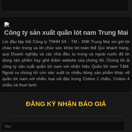
Cập nhật 2026-05-09 15:58:23
Các Form Áo Thun Phổ Biến Hiện Nay Và Xu Hướng Trong
Ngành May Mặc Áo thun là một trong những trang phục quen
thuộc và được sử dụng phổ biến nhất hiện nay. Không chỉ đa
Công ty sản xuất quần lót nam Trung Mai
dạng về màu sắc hay chất liệu, áo thun còn có nhiều form dáng
Lời đầu tập thể Công ty TNHH SX - TM - XNK Trung Mai xin gởi lời
khác nhau để phù hợp với từng phong cách thời trang và nhu
chào trân trọng và lời chúc sức khỏe tới toàn thể Quí khách hàng,
cầu
quý Doanh nghiệp và các nhà đầu tư trong và ngoài nước đã tin
dùng sản phẩm hay ghé thăm website của chúng tôi. Chúng tôi là
công ty sản xuất quần lót nam với nhãn hiệu Quần lót nam T&M.
Ngoài ra chúng tôi còn sản xuất ra nhiều dòng sản phẩm khác về
quần lót nam với nhiều loại vải đặc trung Cotton 2 chiều, Cotton 4
Khám Phá Áo Phông Trang Phục Phổ Biến Nhất Hiện Nay
chiều và thun lạnh.
Cập nhật 2026-04-24 17:24:50
ĐĂNG KÝ NHẬN BÁO GIÁ
Áo phông là một trong những trang phục phổ biến nhất trong
đời sống hiện đại nhờ sự tiện lợi, thoải mái và dễ phối đồ.
Không chỉ xuất hiện trong thời trang thường ngày, áo phông còn
được ứng dụng rộng rãi trong ngành sản xuất may mặc, đặc
biệt là các sản phẩm từ vải thun. Hiện nay,