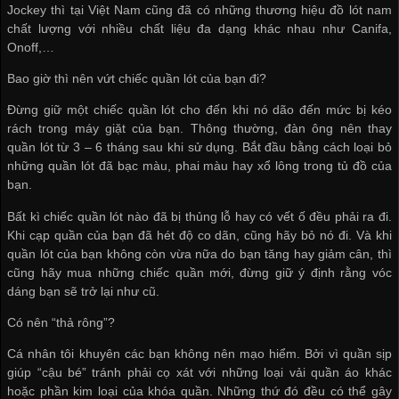
Jockey thì tại Việt Nam cũng đã có những thương hiệu đồ lót nam
chất lượng với nhiều chất liệu đa dạng khác nhau như Canifa,
Onoff,…
Bao giờ thì nên vứt chiếc quần lót của bạn đi?
Đừng giữ một chiếc quần lót cho đến khi nó dão đến mức bị kéo
rách trong máy giặt của bạn. Thông thường, đàn ông nên thay
quần lót từ 3 – 6 tháng sau khi sử dụng. Bắt đầu bằng cách loại bỏ
những quần lót đã bạc màu, phai màu hay xổ lông trong tủ đồ của
bạn.
Bất kì chiếc quần lót nào đã bị thủng lỗ hay có vết ố đều phải ra đi.
Khi cạp quần của bạn đã hét độ co dãn, cũng hãy bỏ nó đi. Và khi
quần lót của bạn không còn vừa nữa do bạn tăng hay giảm cân, thì
cũng hãy mua những chiếc quần mới, đừng giữ ý định rằng vóc
dáng bạn sẽ trở lại như cũ.
Có nên “thả rông”?
Cá nhân tôi khuyên các bạn không nên mạo hiểm. Bởi vì quần sịp
giúp “cậu bé” tránh phải cọ xát với những loại vải quần áo khác
hoặc phần kim loại của khóa quần. Những thứ đó đều có thể gây