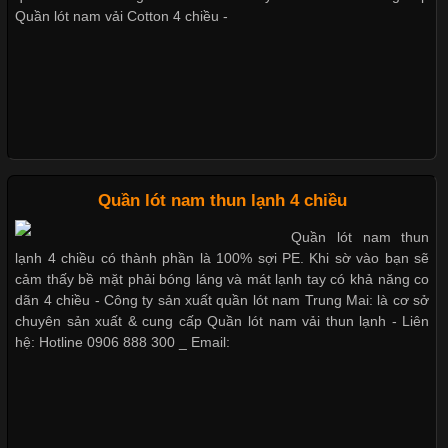
Không chỉ được ứng dụng trong quần áo thường ngày, loại vải
Quần lót nam vải Cotton 4 chiều -
này còn xuất hiện nhiều trong các sản phẩm đồ lót
Quần lót nam boxer thun lạnh
Nguyên bộ quần lót nam Boxer thun lạnh giá rẻ
Những Loại Vải Thun Thông Dụng Và Đặc Điểm Nổi Bật
Cập nhật 2026-05-20 14:58:56
Quần lót nam thun lạnh 4 chiều
Dễ chịu hơn với quần lót nam giá rẻ vải Cotton 4 chiều
Vải thun là một trong những chất liệu được sử dụng rộng rãi
Quần lót nam thun
nhất trong ngành thời trang nhờ đặc tính co giãn, mềm mại và
lạnh 4 chiều có thành phần là 100% sợi PE. Khi sờ vào bạn sẽ
thoải mái khi mặc. Từ áo thun, đồ thể thao cho đến đồ lót nam,
cảm thấy bề mặt phải bóng láng và mát lạnh tay có khả năng co
vải thun luôn đóng vai trò quan trọng trong quá trình sản xuất.
dãn 4 chiều - Công ty sản xuất quần lót nam Trung Mai: là cơ sở
Hiện nay, nhu cầu tìm kiếm quần lót nam giá
chuyên sản xuất & cung cấp Quần lót nam vải thun lạnh - Liên
hệ: Hotline 0906 888 300 _ Email:
Xu Hướng Form Áo Thun Phổ Biến Trong Ngành May Mặc