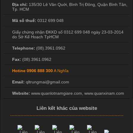
Địa chỉ:
135/30 Lê Văn Quới, Bình Trị Đông
,
Quận Bình Tân
,
Tp. HCM
Mã số thuế:
0312 699 048
Giấy chứng nhận ĐKKD số 0312 699 048 ngày 23-03-2014
do Sở Kế Hoạch TpHCM
Telephone:
(08).3961.0962
Fax:
(08).3961.0962
Hotine
0906 888 300
A Nghĩa
Email:
qltrungmai@gmail.com
Website:
www.quanlotnamgiare.com, www.quanxinam.com
Liên kết khác của website