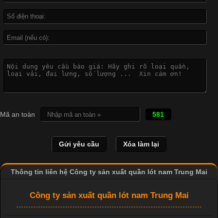
biệt là các sản phẩm từ vải thun. Hiện nay,
Công Nghệ In Chuyển Nhiệt Trong Ngành Thời Trang Hiện
Đại
Cập nhật 2026-04-21 15:41:03
In Chuyển Nhiệt Là Gì? Công Nghệ In Hiện Đại Trong Ngành
Mã an toàn
581
May Mặc Trong ngành in ấn và thời trang, in chuyển nhiệt đang
là một trong những công nghệ phổ biến nhờ khả năng tạo ra
hình ảnh sắc nét và bền màu. Đặc biệt, kỹ thuật này được ứng
dụng rộng rãi trong sản xuất áo thun, đồ thể thao
Thông tin liên hệ Công ty sản xuất quần lót nam Trung Mai
Công ty sản xuất quần lót nam Trung Mai