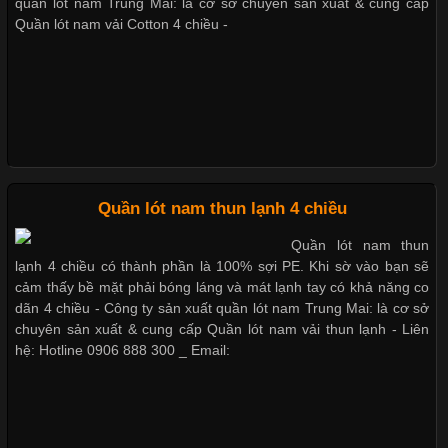
nhờ đặc tính mềm mại, thoáng khí và thân thiện với môi trường.
quần lót nam Trung Mai: là cơ sở chuyên sản xuất & cung cấp
Không chỉ được ứng dụng trong quần áo thường ngày, loại vải
Quần lót nam vải Cotton 4 chiều -
này còn xuất hiện nhiều trong các sản phẩm đồ lót
Quần lót nam boxer thun lạnh
Nguyên bộ quần lót nam Boxer thun lạnh giá rẻ
Những Loại Vải Thun Thông Dụng Và Đặc Điểm Nổi Bật
Cập nhật 2026-05-20 14:58:56
Quần lót nam thun lạnh 4 chiều
Dễ chịu hơn với quần lót nam giá rẻ vải Cotton 4 chiều
Vải thun là một trong những chất liệu được sử dụng rộng rãi
Quần lót nam thun
nhất trong ngành thời trang nhờ đặc tính co giãn, mềm mại và
lạnh 4 chiều có thành phần là 100% sợi PE. Khi sờ vào bạn sẽ
thoải mái khi mặc. Từ áo thun, đồ thể thao cho đến đồ lót nam,
cảm thấy bề mặt phải bóng láng và mát lạnh tay có khả năng co
vải thun luôn đóng vai trò quan trọng trong quá trình sản xuất.
dãn 4 chiều - Công ty sản xuất quần lót nam Trung Mai: là cơ sở
Hiện nay, nhu cầu tìm kiếm quần lót nam giá
chuyên sản xuất & cung cấp Quần lót nam vải thun lạnh - Liên
hệ: Hotline 0906 888 300 _ Email:
Xu Hướng Form Áo Thun Phổ Biến Trong Ngành May Mặc