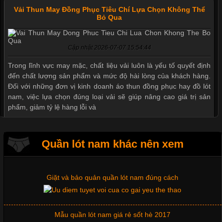
Vải Thun May Đồng Phục Tiêu Chí Lựa Chọn Không Thể
Bỏ Qua
Cập nhật 2026-07-07 15:54:44
Mẫu quần short quần lót nam nữ hè thu 2017
Trong lĩnh vực may mặc, chất liệu vải luôn là yếu tố quyết định
đến chất lượng sản phẩm và mức độ hài lòng của khách hàng.
Đối với những đơn vị kinh doanh áo thun đồng phục hay đồ lót
nam, việc lựa chọn đúng loại vải sẽ giúp nâng cao giá trị sản
Thị hiều quần lót nam bơi lội nam và nữ 2017
phẩm, giảm tỷ lệ hàng lỗi và
Xu hướng thời trang trẻ và quần lót nam giá sỉ
Quần lót nam khác nên xem
Tìm Hiểu Các Kiểu Cổ Áo Thun Được Ưa Chuộng Trong
Ngành Thời Trang
Giặt và bảo quản quần lót nam đúng cách
Cập nhật 2026-06-01 16:20:50
Mẫu quần lót nam giá rẻ sốt hè 2017
Áo thun là một trong những trang phục phổ biến nhất hiện nay