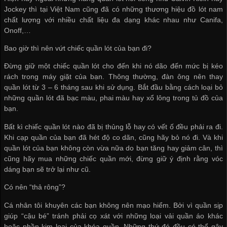
Jockey thì tại Việt Nam cũng đã có những thương hiệu đồ lót nam
chất lượng với nhiều chất liệu đa dạng khác nhau như Canifa,
Onoff,…
Bao giờ thì nên vứt chiếc quần lót của bạn đi?
Đừng giữ một chiếc quần lót cho đến khi nó dão đến mức bị kéo
rách trong máy giặt của bạn. Thông thường, đàn ông nên thay
quần lót từ 3 – 6 tháng sau khi sử dụng. Bắt đầu bằng cách loại bỏ
những quần lót đã bạc màu, phai màu hay xổ lông trong tủ đồ của
bạn.
Bất kì chiếc quần lót nào đã bị thủng lỗ hay có vết ố đều phải ra đi.
Khi cạp quần của bạn đã hét độ co dãn, cũng hãy bỏ nó đi. Và khi
quần lót của bạn không còn vừa nữa do bạn tăng hay giảm cân, thì
cũng hãy mua những chiếc quần mới, đừng giữ ý định rằng vóc
dáng bạn sẽ trở lại như cũ.
Có nên “thả rông”?
Cá nhân tôi khuyên các bạn không nên mạo hiểm. Bởi vì quần sịp
giúp “cậu bé” tránh phải cọ xát với những loại vải quần áo khác
hoặc phần kim loại của khóa quần. Những thứ đó đều có thể gây