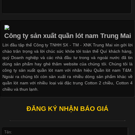
Cập nhật 2026-05-09 15:58:23
Các Form Áo Thun Phổ Biến Hiện Nay Và Xu Hướng Trong
Ngành May Mặc Áo thun là một trong những trang phục quen
thuộc và được sử dụng phổ biến nhất hiện nay. Không chỉ đa
Công ty sản xuất quần lót nam Trung Mai
dạng về màu sắc hay chất liệu, áo thun còn có nhiều form dáng
Lời đầu tập thể Công ty TNHH SX - TM - XNK Trung Mai xin gởi lời
khác nhau để phù hợp với từng phong cách thời trang và nhu
chào trân trọng và lời chúc sức khỏe tới toàn thể Quí khách hàng,
cầu
quý Doanh nghiệp và các nhà đầu tư trong và ngoài nước đã tin
dùng sản phẩm hay ghé thăm website của chúng tôi. Chúng tôi là
công ty sản xuất quần lót nam với nhãn hiệu Quần lót nam T&M.
Ngoài ra chúng tôi còn sản xuất ra nhiều dòng sản phẩm khác về
quần lót nam với nhiều loại vải đặc trung Cotton 2 chiều, Cotton 4
Khám Phá Áo Phông Trang Phục Phổ Biến Nhất Hiện Nay
chiều và thun lạnh.
Cập nhật 2026-04-24 17:24:50
ĐĂNG KÝ NHẬN BÁO GIÁ
Áo phông là một trong những trang phục phổ biến nhất trong
đời sống hiện đại nhờ sự tiện lợi, thoải mái và dễ phối đồ.
Không chỉ xuất hiện trong thời trang thường ngày, áo phông còn
được ứng dụng rộng rãi trong ngành sản xuất may mặc, đặc