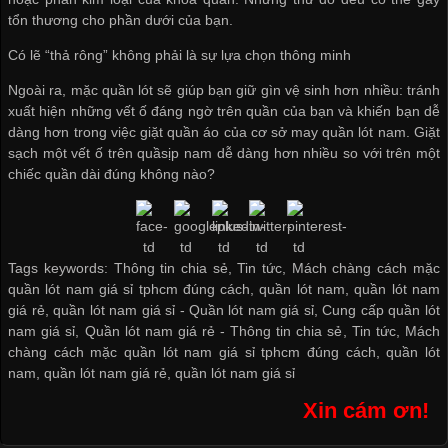
tổn thương cho phần dưới của bạn.
Có lẽ “thả rông” không phải là sự lựa chọn thông minh
Ngoài ra, mặc quần lót sẽ giúp bạn giữ gìn vệ sinh hơn nhiều: tránh
xuất hiện những vết ố đáng ngờ trên quần của bạn và khiến bạn dễ
dàng hơn trong việc giặt quần áo của
cơ sở may quần lót nam
. Giặt
sạch một vết ố trên quầsịp nam dễ dàng hơn nhiều so với trên một
chiếc quần dài đúng không nào?
Tags keywords: Thông tin chia sẻ, Tin tức, Mách chàng cách mặc
quần lót nam giá sỉ tphcm đúng cách, quần lót nam, quần lót nam
giá rẻ, quần lót nam giá sỉ -
Quần lót nam giá sỉ
,
Cung cấp quần lót
nam giá sỉ
,
Quần lót nam giá rẻ
-
Thông tin chia sẻ
,
Tin tức
,
Mách
chàng cách mặc quần lót nam giá sỉ tphcm đúng cách
,
quần lót
nam
,
quần lót nam giá rẻ
,
quần lót nam giá sỉ
Xin cám ơn!