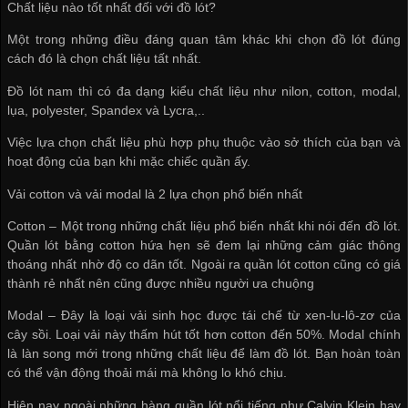
Chất liệu nào tốt nhất đối với đồ lót?
Một trong những điều đáng quan tâm khác khi chọn đồ lót đúng
cách đó là chọn chất liệu tất nhất.
Đồ lót nam thì có đa dạng kiểu chất liệu như nilon, cotton, modal,
lụa, polyester, Spandex và Lycra,..
Việc lựa chọn chất liệu phù hợp phụ thuộc vào sở thích của bạn và
hoạt động của bạn khi mặc chiếc quần ấy.
Vải cotton và vải modal là 2 lựa chọn phổ biến nhất
Cotton – Một trong những chất liệu phổ biến nhất khi nói đến đồ lót.
Quần lót bằng cotton hứa hẹn sẽ đem lại những cảm giác thông
thoáng nhất nhờ độ co dãn tốt. Ngoài ra quần lót cotton cũng có giá
thành rẻ nhất nên cũng được nhiều người ưa chuộng
Modal – Đây là loại vải sinh học được tái chế từ xen-lu-lô-zơ của
cây sồi. Loại vải này thấm hút tốt hơn cotton đến 50%. Modal chính
là làn song mới trong những chất liệu để làm đồ lót. Bạn hoàn toàn
có thể vận động thoải mái mà không lo khó chịu.
Hiện nay ngoài những hàng quần lót nổi tiếng như Calvin Klein hay