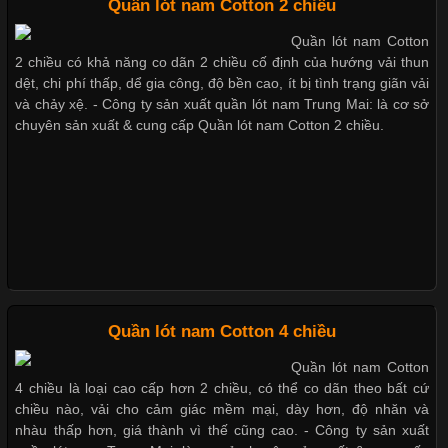
Quần lót nam Cotton 2 chiều
Quần lót nam Cotton
Chất Liệu Lycra Có Gì Đặc Biệt Trong Ngành Thời Trang?
2 chiều có khả năng co dãn 2 chiều cố định của hướng vải thun
Thị hiều quần lót nam bơi lội nam và nữ 2017
dệt, chi phí thấp, dể gia công, độ bền cao, ít bị tình trạng giãn vải
Cập nhật 2026-05-27 17:03:46
và chảy xệ. - Công ty sản xuất quần lót nam Trung Mai: là cơ sở
chuyên sản xuất & cung cấp Quần lót nam Cotton 2 chiều.
Vải Lycra Là Gì? Chất Liệu Co Giãn Được Ưa Chuộng Trong
Xu hướng thời trang trẻ và quần lót nam giá sỉ
Ngành May Mặc Trong ngành thời trang hiện đại, các loại vải có
khả năng co giãn tốt ngày càng được ưa chuộng nhằm mang lại
cảm giác thoải mái cho người mặc. Trong đó, vải Lycra là một
trong những chất liệu nổi bật nhờ độ đàn hồi cao,
Giặt và bảo quản quần lót nam đúng cách
Mẫu quần lót nam giá rẻ sốt hè 2017
Chất Liệu Bamboo Xu Hướng Mới Trong Ngành Thời Trang
Quần lót nam Cotton 4 chiều
Những mẩu quần lót nam thông dụng hiện nay
Quần lót nam Cotton
Cập nhật 2026-05-21 14:59:25
4 chiều là loại cao cấp hơn 2 chiều, có thể co dãn theo bất cứ
Trong những năm gần đây, vải Bamboo đang trở thành một
chiều nào, vải cho cảm giác mềm mại, dày hơn, độ nhăn và
trong những chất liệu được yêu thích trong ngành thời trang
nhàu thấp hơn, giá thành vì thế cũng cao. - Công ty sản xuất
Bộ sưu tập quần lót nam Boxer TpHCM