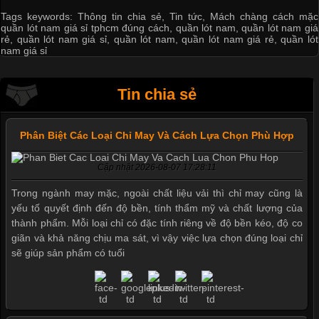
Tags keywords:
Thông tin chia sẻ
,
Tin tức
,
Mách chàng cách mặc
quần lót nam giá sỉ tphcm đúng cách
,
quần lót nam
,
quần lót nam giá
rẻ
,
quần lót nam giá sỉ
,
quần lót nam
,
quần lót nam giá rẻ
,
quần lót
nam giá sỉ
Tin chia sẻ
Phân Biệt Các Loại Chỉ May Và Cách Lựa Chọn Phù Hợp
Cập nhật 2026-08-07 17:28:11
Trong ngành may mặc, ngoài chất liệu vải thì chỉ may cũng là
yếu tố quyết định đến độ bền, tính thẩm mỹ và chất lượng của
thành phẩm. Mỗi loại chỉ có đặc tính riêng về độ bền kéo, độ co
giãn và khả năng chịu ma sát, vì vậy việc lựa chọn đúng loại chỉ
sẽ giúp sản phẩm có tuổi