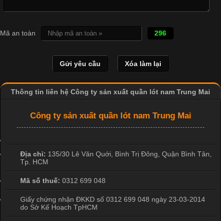
Cập nhật 2026-04-20 17:14:16
Mã an toàn
296
Vải cotton là một trong những chất liệu được sử dụng rộng rãi
nhất trong ngành dệt may nhờ đặc tính mềm mại, thoáng mát
và thấm hút mồ hôi tốt. Đây cũng là loại vải được nhiều công ty
sản xuất quần lót nam lựa chọn để tạo ra các sản phẩm chất
lượng, phù hợp với nhu cầu sử dụng
Thông tin liên hệ Công ty sản xuất quần lót nam Trung Mai
Công ty sản xuất quần lót nam Trung Mai
Địa chỉ:
135/30 Lê Văn Quới, Bình Trị Đông
,
Quận Bình Tân
,
Tp. HCM
Mã số thuế:
0312 699 048
Giấy chứng nhận ĐKKD số 0312 699 048 ngày 23-03-2014
do Sở Kế Hoạch TpHCM