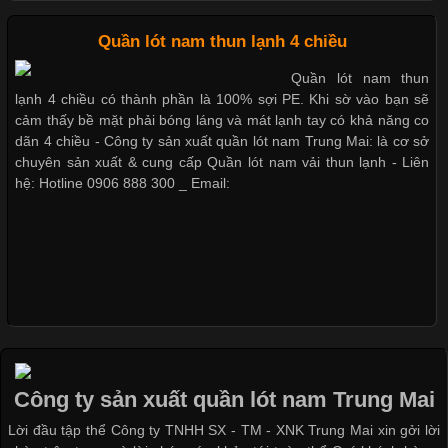
Cập nhật 2026-05-09 15:58:23
Quần lót nam thun lạnh 4 chiều
Các Form Áo Thun Phổ Biến Hiện Nay Và Xu Hướng Trong
Quần lót nam thun
Ngành May Mặc Áo thun là một trong những trang phục quen
lạnh 4 chiều có thành phần là 100% sợi PE. Khi sờ vào bạn sẽ
thuộc và được sử dụng phổ biến nhất hiện nay. Không chỉ đa
cảm thấy bề mặt phải bóng láng và mát lạnh tay có khả năng co
dạng về màu sắc hay chất liệu, áo thun còn có nhiều form dáng
dãn 4 chiều - Công ty sản xuất quần lót nam Trung Mai: là cơ sở
khác nhau để phù hợp với từng phong cách thời trang và nhu
chuyên sản xuất & cung cấp Quần lót nam vải thun lạnh - Liên
cầu
hệ: Hotline 0906 888 300 _ Email:
Khám Phá Áo Phông Trang Phục Phổ Biến Nhất Hiện Nay
Cập nhật 2026-04-24 17:24:50
Áo phông là một trong những trang phục phổ biến nhất trong
đời sống hiện đại nhờ sự tiện lợi, thoải mái và dễ phối đồ.
Công ty sản xuất quần lót nam Trung Mai
Không chỉ xuất hiện trong thời trang thường ngày, áo phông còn
Lời đầu tập thể Công ty TNHH SX - TM - XNK Trung Mai xin gởi lời
được ứng dụng rộng rãi trong ngành sản xuất may mặc, đặc