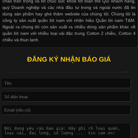
chào trân trọng và lời chúc sức khỏe tới toàn thể Quí khách hàng,
biệt là các sản phẩm từ vải thun. Hiện nay,
quý Doanh nghiệp và các nhà đầu tư trong và ngoài nước đã tin
dùng sản phẩm hay ghé thăm website của chúng tôi. Chúng tôi là
công ty sản xuất quần lót nam với nhãn hiệu Quần lót nam T&M.
Ngoài ra chúng tôi còn sản xuất ra nhiều dòng sản phẩm khác về
quần lót nam với nhiều loại vải đặc trung Cotton 2 chiều, Cotton 4
Công Nghệ In Chuyển Nhiệt Trong Ngành Thời Trang Hiện
chiều và thun lạnh.
Đại
ĐĂNG KÝ NHẬN BÁO GIÁ
Cập nhật 2026-04-21 15:41:03
In Chuyển Nhiệt Là Gì? Công Nghệ In Hiện Đại Trong Ngành
May Mặc Trong ngành in ấn và thời trang, in chuyển nhiệt đang
là một trong những công nghệ phổ biến nhờ khả năng tạo ra
hình ảnh sắc nét và bền màu. Đặc biệt, kỹ thuật này được ứng
dụng rộng rãi trong sản xuất áo thun, đồ thể thao
Vì Sao Cơ Sở Sản Xuất Quần Lót Nam Ưa Chuộng Vải
Cotton?