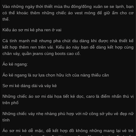
Vào những ngày thời thiết mùa thu đông/đông xuân se se lạnh, bạn
có thể khoác thêm những chiếc áo vest mỏng để giữ ấm cho cơ
thể.
Kiểu áo sơ mi kẻ pha ren ở vai
Cá tính mạnh mẽ nhưng pha chút dịu dàng khi được nhà thiết kế
kết hợp thêm ren trên vải. Kiểu áo này bạn dễ dàng kết hợp cùng
chân váy, quần jeans cùng boots cao cổ.
Áo kẻ ngang:
Áo kẻ ngang là sự lựa chọn hữu ích của nàng thiếu cân
Sơ mi kẻ dáng dài và váy kẻ
Những chiếc áo sơ mi dài họa tiết kẻ dọc, caro là điểm nhấn thú vị
trên phố
Những chiếc váy nhẹ nhàng phù hợp với nữ công sở yêu vẻ đẹp nữ
tính
Áo sơ mi kẻ dễ mặc, dễ kết hợp đồ không những mang lại vẻ trẻ