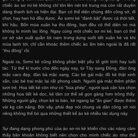
chiếc áo sơ mi kẻ không chỉ tôn lên nét trẻ trung mà còn rất duyên
dáng thanh lịch và hiện đại. Bạn có thể diện chúng đến công sở, đi
chơi, hay hẹn hò đều được. Áo sơmi kẻ “đánh bật” được cả thời tiết,
khí hậu. Bốn mùa xuân hạ thu đông, bạn đều có thể diện nó mà
không lo mình lạc lõng. Ngay cùng một chiếc sơ mi kẻ, bạn có thể
cơ sở sản xuất quần lót nam
trưng dụng suốt tiết xuân hè và khi
mùa lạnh tới, chỉ cần khoác thêm chiếc áo ấm bên ngoài là đã rất
“thu đông” rồi.
Ngoài ra, Sơmi kẻ cũng không phân biệt yếu tố giới tính hay tuổi
tác. Từ thế kỉ trước cho đến ngày nay, từ Tây sang Đông, đàn ông
mặc caro đẹp, đàn bà mặc sang. Các bé gái mặc đồ kẻ thật xinh
xắn, các bé trai mặc lại rất phong cách. Người già mặc thêm phần
tươi trẻ. Họa tiết kẻ còn như có “bùa phép”, người quá cân lựa chọn
những họa tiết kẻ dọc, kẻ tăm cơ thể sẽ gọn gàng hơn trông thấy.
Những người gầy, chọn kẻ to bản, kẻ ngang lại “ăn gian” được thêm
vài kg cân nặng. Bởi vậy, phái đẹp nói chung và dân công sở nói
riêng không thể bỏ qua những thiết kế áo kẻ nhiều tác dụng này.
Sự đang dạng phong phú của áo sơ mi kẻ khiến cho các nàng cảm
thấy băn khoăn không biết nên chọn cho mình chiếc áo như thế