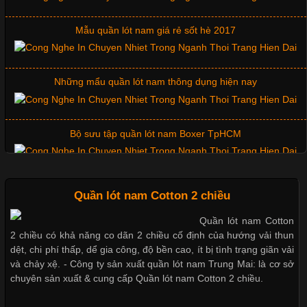
Mẫu quần lót nam giá rẻ sốt hè 2017
Chất Liệu Lycra Có Gì Đặc Biệt Trong Ngành Thời Trang?
Cập nhật 2026-05-27 17:03:46
Những mẩu quần lót nam thông dụng hiện nay
Vải Lycra Là Gì? Chất Liệu Co Giãn Được Ưa Chuộng Trong
Ngành May Mặc Trong ngành thời trang hiện đại, các loại vải có
khả năng co giãn tốt ngày càng được ưa chuộng nhằm mang lại
Bộ sưu tập quần lót nam Boxer TpHCM
cảm giác thoải mái cho người mặc. Trong đó, vải Lycra là một
trong những chất liệu nổi bật nhờ độ đàn hồi cao,
Quần lót nam boxer thun lạnh
Quần lót nam Cotton 2 chiều
Quần lót nam Cotton
Chất Liệu Bamboo Xu Hướng Mới Trong Ngành Thời Trang
2 chiều có khả năng co dãn 2 chiều cố định của hướng vải thun
Nguyên bộ quần lót nam Boxer thun lạnh giá rẻ
dệt, chi phí thấp, dể gia công, độ bền cao, ít bị tình trạng giãn vải
Cập nhật 2026-05-21 14:59:25
và chảy xệ. - Công ty sản xuất quần lót nam Trung Mai: là cơ sở
chuyên sản xuất & cung cấp Quần lót nam Cotton 2 chiều.
Trong những năm gần đây, vải Bamboo đang trở thành một
Dễ chịu hơn với quần lót nam giá rẻ vải Cotton 4 chiều
trong những chất liệu được yêu thích trong ngành thời trang