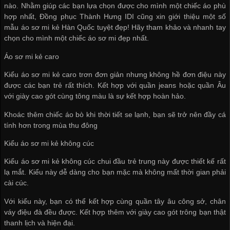
nào. Nhằm giúp các bạn lựa chọn được cho mình một chiếc áo phù
hợp nhất, Đồng phục Thành Hưng IDI cũng xin giới thiệu một số
mẫu áo sơ mi kẻ Hàn Quốc tuyệt đẹp! Hãy tham khảo và nhanh tay
chọn cho mình một chiếc áo sơ mi đẹp nhất.
Áo sơ mi kẻ caro
Kiểu áo sơ mi kẻ caro trơn đơn giản nhưng không hề đơn điệu này
được các bạn trẻ rất thích. Kết hợp với quần jeans hoặc quần Âu
với giày cao gót cùng tông màu là sự kết hợp hoàn hảo.
Khoác thêm chiếc áo bò khi thời tiết se lạnh, bạn sẽ trở nên đầy cá
tính hơn trong mùa thu đông
Kiểu áo sơ mi kẻ không cúc
Kiểu áo sơ mi kẻ không cúc chui đầu trẻ trung này được thiết kế rất
lạ mắt. Kiểu này dễ dàng cho bạn mặc mà không mất thời gian phải
cài cúc.
Với kiểu này, bạn có thể kết hợp cùng quần tây âu công sở, chân
váy điệu đà đều được. Kết hợp thêm với giày cao gót trông bạn thật
thanh lịch và hiện đại.