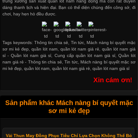
trung
xưởng sản xuất quần lót nam
năng động mà còn rất duyên
dáng thanh lịch và hiện đại. Bạn có thể diện chúng đến công sở, đi
chơi, hay hẹn hò đều được.
Tags keywords: Thông tin chia sẻ, Tin tức, Mách nàng bí quyết mặc
sơ mi kẻ đẹp, quần lót nam, quần lót nam giá rẻ, quần lót nam giá
sỉ -
Quần lót nam giá sỉ
,
Cung cấp quần lót nam giá sỉ
,
Quần lót
nam giá rẻ
-
Thông tin chia sẻ
,
Tin tức
,
Mách nàng bí quyết mặc sơ
mi kẻ đẹp
,
quần lót nam
,
quần lót nam giá rẻ
,
quần lót nam giá sỉ
Xin cám ơn!
Sản phẩm khác Mách nàng bí quyết mặc
sơ mi kẻ đẹp
Vải Thun May Đồng Phục Tiêu Chí Lựa Chọn Không Thể Bỏ