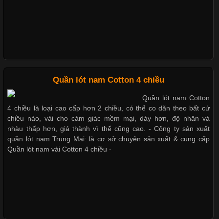
nhờ đặc tính mềm mại, thoáng khí và thân thiện với môi trường.
Không chỉ được ứng dụng trong quần áo thường ngày, loại vải
này còn xuất hiện nhiều trong các sản phẩm đồ lót
Những Loại Vải Thun Thông Dụng Và Đặc Điểm Nổi Bật
Quần lót nam Cotton 4 chiều
Quần lót nam Cotton
Cập nhật 2026-05-20 14:58:56
4 chiều là loại cao cấp hơn 2 chiều, có thể co dãn theo bất cứ
Vải thun là một trong những chất liệu được sử dụng rộng rãi
chiều nào, vải cho cảm giác mềm mại, dày hơn, độ nhăn và
nhất trong ngành thời trang nhờ đặc tính co giãn, mềm mại và
nhàu thấp hơn, giá thành vì thế cũng cao. - Công ty sản xuất
thoải mái khi mặc. Từ áo thun, đồ thể thao cho đến đồ lót nam,
quần lót nam Trung Mai: là cơ sở chuyên sản xuất & cung cấp
vải thun luôn đóng vai trò quan trọng trong quá trình sản xuất.
Quần lót nam vải Cotton 4 chiều -
Hiện nay, nhu cầu tìm kiếm quần lót nam giá
Xu Hướng Form Áo Thun Phổ Biến Trong Ngành May Mặc