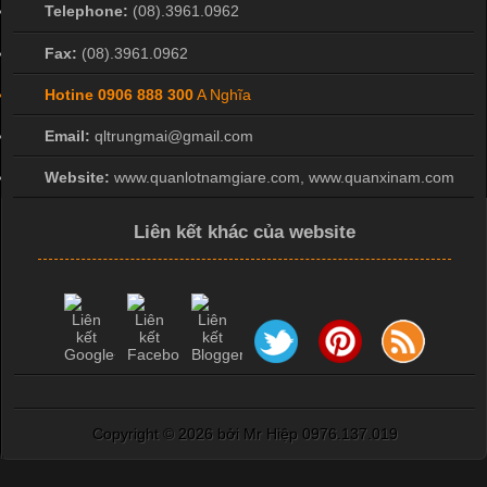
Telephone:
(08).3961.0962
Fax:
(08).3961.0962
Hotine
0906 888 300
A Nghĩa
Email:
qltrungmai@gmail.com
Website:
www.quanlotnamgiare.com, www.quanxinam.com
Liên kết khác của website
Copyright ©
2026 bởi Mr Hiệp 0976.137.019