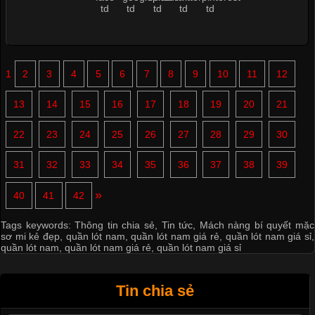
1
2
3
4
5
6
7
8
9
10
11
12
13
14
15
16
17
18
19
20
21
22
23
24
25
26
27
28
29
30
31
32
33
34
35
36
37
38
39
»
40
41
42
Tags keywords:
Thông tin chia sẻ
,
Tin tức
,
Mách nàng bí quyết mặc
sơ mi kẻ đẹp
,
quần lót nam
,
quần lót nam giá rẻ
,
quần lót nam giá sỉ
,
quần lót nam
,
quần lót nam giá rẻ
,
quần lót nam giá sỉ
Tin chia sẻ