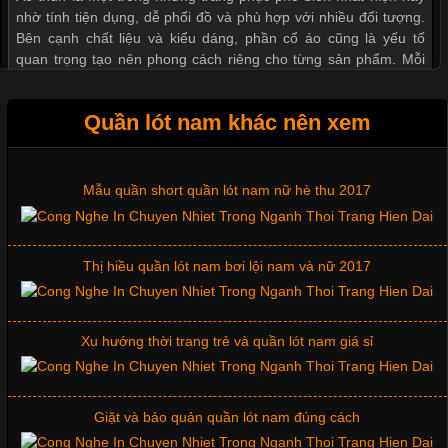
nhờ tính tiện dụng, dễ phối đồ và phù hợp với nhiều đối tượng.
Bên cạnh chất liệu và kiểu dáng, phần cổ áo cũng là yếu tố
quan trọng tạo nên phong cách riêng cho từng sản phẩm. Mỗi
loại cổ áo sẽ mang đến một vẻ đẹp khác
Quần lót nam khác nên xem
Mẫu quần short quần lót nam nữ hè thu 2017
Những Mẫu Áo Thun Đồng Phục Công Ty Được Ưa
Chuộng Hiện Nay
Thị hiều quần lót nam bơi lội nam và nữ 2017
Cập nhật 2026-06-01 14:23:34
Trong môi trường kinh doanh hiện đại, việc xây dựng hình ảnh
chuyên nghiệp đóng vai trò quan trọng đối với sự phát triển của
Xu hướng thời trang trẻ và quần lót nam giá sỉ
doanh nghiệp. Một trong những giải pháp hiệu quả được nhiều
đơn vị lựa chọn hiện nay là sử dụng áo thun đồng phục công ty.
Không chỉ giúp tạo sự đồng bộ, áo thun
Giặt và bảo quản quần lót nam đúng cách