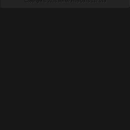
Copyright ©
2026 bởi Mr Hiệp 0976.137.019