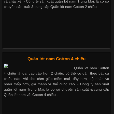
và chảy xệ. - Công ty sản xuất quần lót nam Trung Mai: là cơ sở
chuyên sản xuất & cung cấp Quần lót nam Cotton 2 chiều.
Trong những năm gần đây, vải Bamboo đang trở thành một
Xu hướng thời trang trẻ và quần lót nam giá sỉ
trong những chất liệu được yêu thích trong ngành thời trang
nhờ đặc tính mềm mại, thoáng khí và thân thiện với môi trường.
Không chỉ được ứng dụng trong quần áo thường ngày, loại vải
Giặt và bảo quản quần lót nam đúng cách
này còn xuất hiện nhiều trong các sản phẩm đồ lót
Mẫu quần lót nam giá rẻ sốt hè 2017
Những Loại Vải Thun Thông Dụng Và Đặc Điểm Nổi Bật
Quần lót nam Cotton 4 chiều
Những mẩu quần lót nam thông dụng hiện nay
Quần lót nam Cotton
Cập nhật 2026-05-20 14:58:56
4 chiều là loại cao cấp hơn 2 chiều, có thể co dãn theo bất cứ
Vải thun là một trong những chất liệu được sử dụng rộng rãi
chiều nào, vải cho cảm giác mềm mại, dày hơn, độ nhăn và
nhất trong ngành thời trang nhờ đặc tính co giãn, mềm mại và
nhàu thấp hơn, giá thành vì thế cũng cao. - Công ty sản xuất
Bộ sưu tập quần lót nam Boxer TpHCM
thoải mái khi mặc. Từ áo thun, đồ thể thao cho đến đồ lót nam,
quần lót nam Trung Mai: là cơ sở chuyên sản xuất & cung cấp
vải thun luôn đóng vai trò quan trọng trong quá trình sản xuất.
Quần lót nam vải Cotton 4 chiều -
Hiện nay, nhu cầu tìm kiếm quần lót nam giá
Quần lót nam boxer thun lạnh