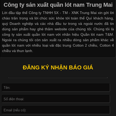
đời sống hiện đại nhờ sự tiện lợi, thoải mái và dễ phối đồ.
Công ty sản xuất quần lót nam Trung Mai
Không chỉ xuất hiện trong thời trang thường ngày, áo phông còn
Lời đầu tập thể Công ty TNHH SX - TM - XNK Trung Mai xin gởi lời
được ứng dụng rộng rãi trong ngành sản xuất may mặc, đặc
chào trân trọng và lời chúc sức khỏe tới toàn thể Quí khách hàng,
biệt là các sản phẩm từ vải thun. Hiện nay,
quý Doanh nghiệp và các nhà đầu tư trong và ngoài nước đã tin
dùng sản phẩm hay ghé thăm website của chúng tôi. Chúng tôi là
công ty sản xuất quần lót nam với nhãn hiệu Quần lót nam T&M.
Ngoài ra chúng tôi còn sản xuất ra nhiều dòng sản phẩm khác về
quần lót nam với nhiều loại vải đặc trung Cotton 2 chiều, Cotton 4
Công Nghệ In Chuyển Nhiệt Trong Ngành Thời Trang Hiện
chiều và thun lạnh.
Đại
ĐĂNG KÝ NHẬN BÁO GIÁ
Cập nhật 2026-04-21 15:41:03
In Chuyển Nhiệt Là Gì? Công Nghệ In Hiện Đại Trong Ngành
May Mặc Trong ngành in ấn và thời trang, in chuyển nhiệt đang
là một trong những công nghệ phổ biến nhờ khả năng tạo ra
hình ảnh sắc nét và bền màu. Đặc biệt, kỹ thuật này được ứng
dụng rộng rãi trong sản xuất áo thun, đồ thể thao