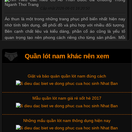
Mẫu quần short quần lót nam nữ hè thu 2017
Cập nhật 2026-06-01 16:20:50
Áo thun là một trong những trang phục phổ biến nhất hiện nay
nhờ tính tiện dụng, dễ phối đồ và phù hợp với nhiều đối tượng.
Thị hiều quần lót nam bơi lội nam và nữ 2017
Bên cạnh chất liệu và kiểu dáng, phần cổ áo cũng là yếu tố
quan trọng tạo nên phong cách riêng cho từng sản phẩm. Mỗi
loại cổ áo sẽ mang đến một vẻ đẹp khác
Xu hướng thời trang trẻ và quần lót nam giá sỉ
Quần lót nam khác nên xem
Giặt và bảo quản quần lót nam đúng cách
Những Mẫu Áo Thun Đồng Phục Công Ty Được Ưa
Chuộng Hiện Nay
Mẫu quần lót nam giá rẻ sốt hè 2017
Cập nhật 2026-06-01 14:23:34
Trong môi trường kinh doanh hiện đại, việc xây dựng hình ảnh
chuyên nghiệp đóng vai trò quan trọng đối với sự phát triển của
Những mẩu quần lót nam thông dụng hiện nay
doanh nghiệp. Một trong những giải pháp hiệu quả được nhiều
đơn vị lựa chọn hiện nay là sử dụng áo thun đồng phục công ty.