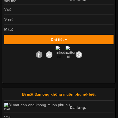
Vải:
Size:
Màu:
Chi tiết »
Bí mật đàn ông không muốn phụ nữ biết
Đai lưng:
Vải: