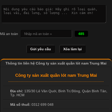
Vì Sao Cơ Sở Sản Xuất Quần Lót Nam Ưa Chuộng Vải
Cotton?
Cập nhật 2026-04-20 17:14:16
Mã an toàn
485
Vải cotton là một trong những chất liệu được sử dụng rộng rãi
nhất trong ngành dệt may nhờ đặc tính mềm mại, thoáng mát
và thấm hút mồ hôi tốt. Đây cũng là loại vải được nhiều công ty
sản xuất quần lót nam lựa chọn để tạo ra các sản phẩm chất
lượng, phù hợp với nhu cầu sử dụng
Thông tin liên hệ Công ty sản xuất quần lót nam Trung Mai
Công ty sản xuất quần lót nam Trung Mai
Địa chỉ:
135/30 Lê Văn Quới, Bình Trị Đông
,
Quận Bình Tân
,
Tp. HCM
Mã số thuế:
0312 699 048