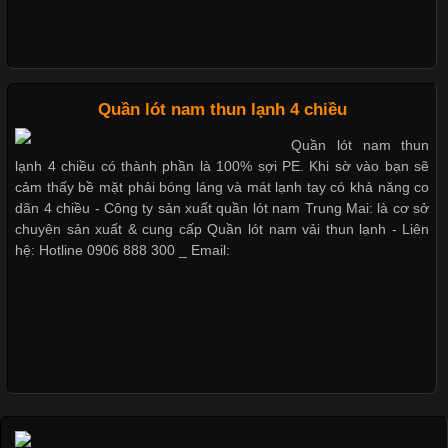
Nguyên bộ quần lót nam Boxer thun lạnh giá rẻ
Xu Hướng Form Áo Thun Phổ Biến Trong Ngành May Mặc
Cập nhật 2026-05-09 15:58:23
Quần lót nam thun lạnh 4 chiều
Dễ chịu hơn với quần lót nam giá rẻ vải Cotton 4 chiều
Các Form Áo Thun Phổ Biến Hiện Nay Và Xu Hướng Trong
Quần lót nam thun
Ngành May Mặc Áo thun là một trong những trang phục quen
lạnh 4 chiều có thành phần là 100% sợi PE. Khi sờ vào bạn sẽ
thuộc và được sử dụng phổ biến nhất hiện nay. Không chỉ đa
cảm thấy bề mặt phải bóng láng và mát lạnh tay có khả năng co
dạng về màu sắc hay chất liệu, áo thun còn có nhiều form dáng
dãn 4 chiều - Công ty sản xuất quần lót nam Trung Mai: là cơ sở
khác nhau để phù hợp với từng phong cách thời trang và nhu
chuyên sản xuất & cung cấp Quần lót nam vải thun lạnh - Liên
cầu
hệ: Hotline 0906 888 300 _ Email:
Khám Phá Áo Phông Trang Phục Phổ Biến Nhất Hiện Nay
Cập nhật 2026-04-24 17:24:50
Áo phông là một trong những trang phục phổ biến nhất trong