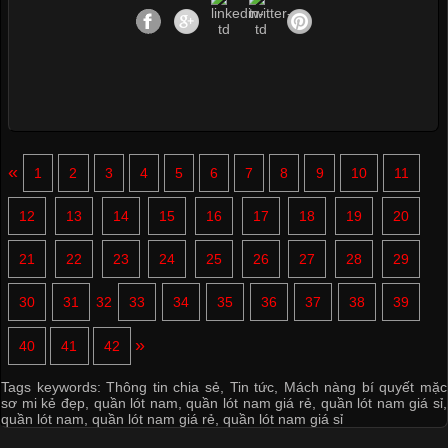
«
1
2
3
4
5
6
7
8
9
10
11
12
13
14
15
16
17
18
19
20
21
22
23
24
25
26
27
28
29
30
31
32
33
34
35
36
37
38
39
»
40
41
42
Tags keywords:
Thông tin chia sẻ
,
Tin tức
,
Mách nàng bí quyết mặc
sơ mi kẻ đẹp
,
quần lót nam
,
quần lót nam giá rẻ
,
quần lót nam giá sỉ
,
quần lót nam
,
quần lót nam giá rẻ
,
quần lót nam giá sỉ