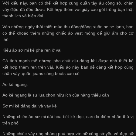
Với kiểu này, bạn có thể kết hợp cùng quần tây âu công sở, chân
váy điệu đà đều được. Kết hợp thêm với giày cao gót trông bạn thật
thanh lịch và hiện đại.
Vào những ngày thời thiết mùa thu đông/đông xuân se se lạnh, bạn
có thể khoác thêm những chiếc áo vest mỏng để giữ ấm cho cơ
thể.
Kiểu áo sơ mi kẻ pha ren ở vai
Cá tính mạnh mẽ nhưng pha chút dịu dàng khi được nhà thiết kế
kết hợp thêm ren trên vải. Kiểu áo này bạn dễ dàng kết hợp cùng
chân váy, quần jeans cùng boots cao cổ.
Áo kẻ ngang:
Áo kẻ ngang là sự lựa chọn hữu ích của nàng thiếu cân
Sơ mi kẻ dáng dài và váy kẻ
Những chiếc áo sơ mi dài họa tiết kẻ dọc, caro là điểm nhấn thú vị
trên phố
Những chiếc váy nhẹ nhàng phù hợp với nữ công sở yêu vẻ đẹp nữ