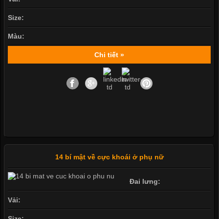
Size:
Màu:
Chi tiết »
14 bí mật về cực khoái ở phụ nữ
Đai lưng:
Vải:
Size: