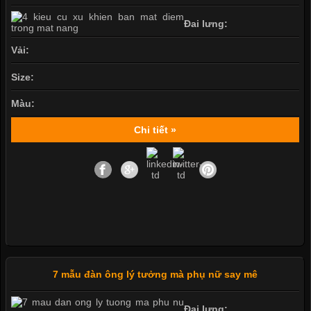
Đai lưng:
Vải:
Size:
Màu:
Chi tiết »
7 mẫu đàn ông lý tưởng mà phụ nữ say mê
Đai lưng: