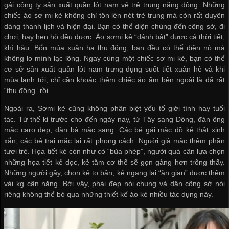
gái
công ty sản xuất quần lót nam
vẻ trẻ trung năng động. Những
chiếc áo sơ mi kẻ không chỉ tôn lên nét trẻ trung mà còn rất duyên
dáng thanh lịch và hiện đại. Bạn có thể diện chúng đến công sở, đi
chơi, hay hẹn hò đều được. Áo sơmi kẻ “đánh bật” được cả thời tiết,
khí hậu. Bốn mùa xuân hạ thu đông, bạn đều có thể diện nó mà
không lo mình lạc lõng. Ngay cùng một chiếc sơ mi kẻ, bạn có thể
cơ sở sản xuất quần lót nam
trưng dụng suốt tiết xuân hè và khi
mùa lạnh tới, chỉ cần khoác thêm chiếc áo ấm bên ngoài là đã rất
“thu đông” rồi.
Ngoài ra, Sơmi kẻ cũng không phân biệt yếu tố giới tính hay tuổi
tác. Từ thế kỉ trước cho đến ngày nay, từ Tây sang Đông, đàn ông
mặc caro đẹp, đàn bà mặc sang. Các bé gái mặc đồ kẻ thật xinh
xắn, các bé trai mặc lại rất phong cách. Người già mặc thêm phần
tươi trẻ. Họa tiết kẻ còn như có “bùa phép”, người quá cân lựa chọn
những họa tiết kẻ dọc, kẻ tăm cơ thể sẽ gọn gàng hơn trông thấy.
Những người gầy, chọn kẻ to bản, kẻ ngang lại “ăn gian” được thêm
vài kg cân nặng. Bởi vậy, phái đẹp nói chung và dân công sở nói
riêng không thể bỏ qua những thiết kế áo kẻ nhiều tác dụng này.