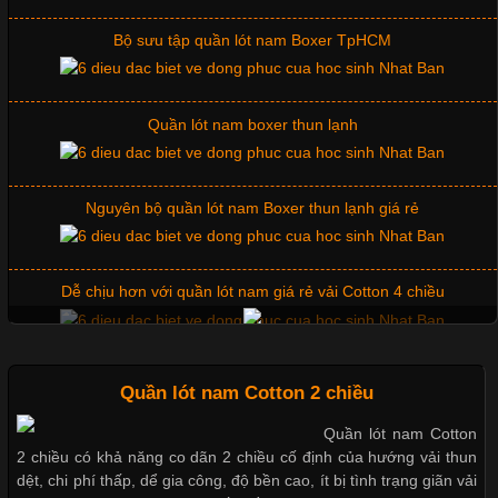
Không chỉ giúp tạo sự đồng bộ, áo thun
Bộ sưu tập quần lót nam Boxer TpHCM
Quần lót nam boxer thun lạnh
Chất Liệu Lycra Có Gì Đặc Biệt Trong Ngành Thời Trang?
Cập nhật 2026-05-27 17:03:46
Nguyên bộ quần lót nam Boxer thun lạnh giá rẻ
Vải Lycra Là Gì? Chất Liệu Co Giãn Được Ưa Chuộng Trong
Ngành May Mặc Trong ngành thời trang hiện đại, các loại vải có
khả năng co giãn tốt ngày càng được ưa chuộng nhằm mang lại
Dễ chịu hơn với quần lót nam giá rẻ vải Cotton 4 chiều
cảm giác thoải mái cho người mặc. Trong đó, vải Lycra là một
trong những chất liệu nổi bật nhờ độ đàn hồi cao,
Mẫu quần short quần lót nam nữ hè thu 2017
Quần lót nam Cotton 2 chiều
Quần lót nam Cotton
Chất Liệu Bamboo Xu Hướng Mới Trong Ngành Thời Trang
Thị hiều quần lót nam bơi lội nam và nữ 2017
2 chiều có khả năng co dãn 2 chiều cố định của hướng vải thun
dệt, chi phí thấp, dể gia công, độ bền cao, ít bị tình trạng giãn vải
Cập nhật 2026-05-21 14:59:25