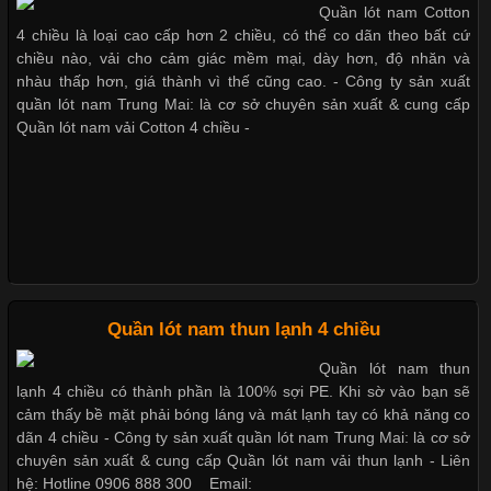
Quần lót nam Cotton
Cập nhật 2026-05-20 14:58:56
4 chiều là loại cao cấp hơn 2 chiều, có thể co dãn theo bất cứ
Vải thun là một trong những chất liệu được sử dụng rộng rãi
chiều nào, vải cho cảm giác mềm mại, dày hơn, độ nhăn và
nhất trong ngành thời trang nhờ đặc tính co giãn, mềm mại và
nhàu thấp hơn, giá thành vì thế cũng cao. - Công ty sản xuất
thoải mái khi mặc. Từ áo thun, đồ thể thao cho đến đồ lót nam,
quần lót nam Trung Mai: là cơ sở chuyên sản xuất & cung cấp
vải thun luôn đóng vai trò quan trọng trong quá trình sản xuất.
Quần lót nam vải Cotton 4 chiều -
Hiện nay, nhu cầu tìm kiếm quần lót nam giá
Xu Hướng Form Áo Thun Phổ Biến Trong Ngành May Mặc
Cập nhật 2026-05-09 15:58:23
Quần lót nam thun lạnh 4 chiều
Các Form Áo Thun Phổ Biến Hiện Nay Và Xu Hướng Trong
Quần lót nam thun
Ngành May Mặc Áo thun là một trong những trang phục quen
lạnh 4 chiều có thành phần là 100% sợi PE. Khi sờ vào bạn sẽ
thuộc và được sử dụng phổ biến nhất hiện nay. Không chỉ đa
cảm thấy bề mặt phải bóng láng và mát lạnh tay có khả năng co
dạng về màu sắc hay chất liệu, áo thun còn có nhiều form dáng
dãn 4 chiều - Công ty sản xuất quần lót nam Trung Mai: là cơ sở
khác nhau để phù hợp với từng phong cách thời trang và nhu
chuyên sản xuất & cung cấp Quần lót nam vải thun lạnh - Liên
cầu
hệ: Hotline 0906 888 300 _ Email: