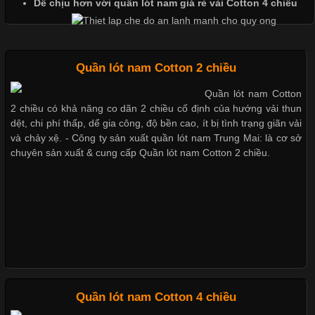
Dễ chịu hơn với quần lót nam giá rẻ vải Cotton 4 chiều
cảm giác thoải mái cho người mặc. Trong đó, vải Lycra là một
trong những chất liệu nổi bật nhờ độ đàn hồi cao,
Quần lót nam Cotton 2 chiều
Quần lót nam Cotton
Chất Liệu Bamboo Xu Hướng Mới Trong Ngành Thời Trang
2 chiều có khả năng co dãn 2 chiều cố định của hướng vải thun
dệt, chi phí thấp, dể gia công, độ bền cao, ít bị tình trạng giãn vải
Cập nhật 2026-05-21 14:59:25
và chảy xệ. - Công ty sản xuất quần lót nam Trung Mai: là cơ sở
chuyên sản xuất & cung cấp Quần lót nam Cotton 2 chiều.
Trong những năm gần đây, vải Bamboo đang trở thành một
trong những chất liệu được yêu thích trong ngành thời trang
nhờ đặc tính mềm mại, thoáng khí và thân thiện với môi trường.
Không chỉ được ứng dụng trong quần áo thường ngày, loại vải
này còn xuất hiện nhiều trong các sản phẩm đồ lót
Những Loại Vải Thun Thông Dụng Và Đặc Điểm Nổi Bật
Quần lót nam Cotton 4 chiều