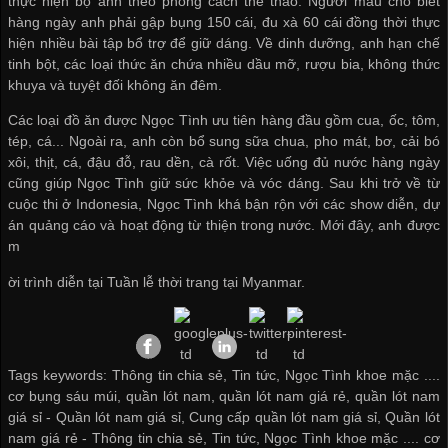
thực hiện bộ ảnh theo phong cách thể thao. Người mẫu cho biết
hàng ngày anh phải gập bụng 150 cái, đu xà 60 cái đồng thời thực
hiện nhiều bài tập bổ trợ để giữ dáng. Về dinh dưỡng, anh hạn chế
tinh bột, các loại thức ăn chứa nhiều dầu mỡ, rượu bia, không thức
khuya và tuyệt đối không ăn đêm.
Các loại đồ ăn được Ngọc Tình ưu tiên hàng đầu gồm cua, ốc, tôm,
tép, cá... Ngoài ra, anh còn bổ sung sữa chua, pho mát, bơ, cải bó
xôi, thịt, cá, đậu đỗ, rau dền, cà rốt. Việc uống đủ nước hàng ngày
cũng giúp Ngọc Tình giữ sức khỏe và vóc dáng. Sau khi trở về từ
cuộc thi ở Indonesia, Ngọc Tình khá bận rộn với các show diễn, dự
án quảng cáo và hoạt động từ thiện trong nước. Mới đây, anh được
m
ời trình diễn tại Tuần lễ thời trang tại Myanmar.
Tags keywords: Thông tin chia sẻ, Tin tức, Ngọc Tình khoe mặc ....
cơ bụng sáu múi, quần lót nam, quần lót nam giá rẻ, quần lót nam
giá sỉ -
Quần lót nam giá sỉ
,
Cung cấp quần lót nam giá sỉ
,
Quần lót
nam giá rẻ
-
Thông tin chia sẻ
,
Tin tức
,
Ngọc Tình khoe mặc .... cơ