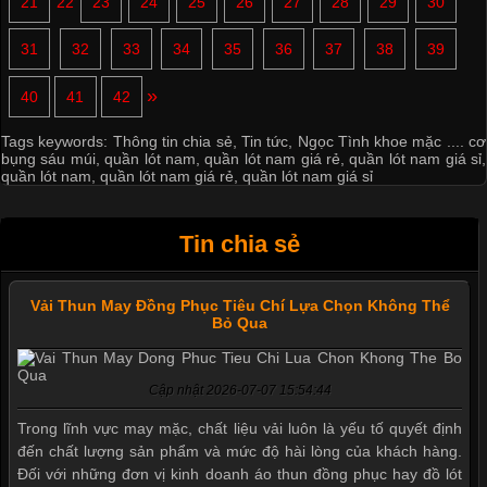
21
22
23
24
25
26
27
28
29
30
31
32
33
34
35
36
37
38
39
»
40
41
42
Tags keywords:
Thông tin chia sẻ
,
Tin tức
,
Ngọc Tình khoe mặc .... cơ
bụng sáu múi
,
quần lót nam
,
quần lót nam giá rẻ
,
quần lót nam giá sỉ
,
quần lót nam
,
quần lót nam giá rẻ
,
quần lót nam giá sỉ
Tin chia sẻ
Vải Thun May Đồng Phục Tiêu Chí Lựa Chọn Không Thể
Bỏ Qua
Cập nhật 2026-07-07 15:54:44
Trong lĩnh vực may mặc, chất liệu vải luôn là yếu tố quyết định
đến chất lượng sản phẩm và mức độ hài lòng của khách hàng.
Đối với những đơn vị kinh doanh áo thun đồng phục hay đồ lót