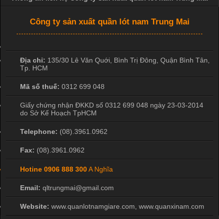
Công ty sản xuất quần lót nam Trung Mai
Địa chỉ:
135/30 Lê Văn Quới, Bình Trị Đông
,
Quận Bình Tân
,
Tp. HCM
Mã số thuế:
0312 699 048
Giấy chứng nhận ĐKKD số 0312 699 048 ngày 23-03-2014
do Sở Kế Hoạch TpHCM
Telephone:
(08).3961.0962
Fax:
(08).3961.0962
Hotine
0906 888 300
A Nghĩa
Email:
qltrungmai@gmail.com
Website:
www.quanlotnamgiare.com, www.quanxinam.com