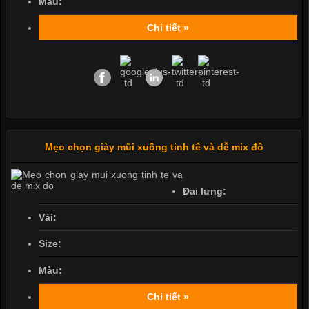
Màu:
Chi tiết »
Mẹo chọn giày mũi xuồng tinh tế và dễ mix đồ
Đai lưng:
Vải:
Size:
Màu:
Chi tiết »