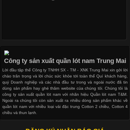
Khám Phá Áo Phông Trang Phục Phổ Biến Nhất Hiện Nay
Cập nhật 2026-04-24 17:24:50
Áo phông là một trong những trang phục phổ biến nhất trong
đời sống hiện đại nhờ sự tiện lợi, thoải mái và dễ phối đồ.
Công ty sản xuất quần lót nam Trung Mai
Không chỉ xuất hiện trong thời trang thường ngày, áo phông còn
Lời đầu tập thể Công ty TNHH SX - TM - XNK Trung Mai xin gởi lời
được ứng dụng rộng rãi trong ngành sản xuất may mặc, đặc
chào trân trọng và lời chúc sức khỏe tới toàn thể Quí khách hàng,
biệt là các sản phẩm từ vải thun. Hiện nay,
quý Doanh nghiệp và các nhà đầu tư trong và ngoài nước đã tin
dùng sản phẩm hay ghé thăm website của chúng tôi. Chúng tôi là
công ty sản xuất quần lót nam với nhãn hiệu Quần lót nam T&M.
Ngoài ra chúng tôi còn sản xuất ra nhiều dòng sản phẩm khác về
quần lót nam với nhiều loại vải đặc trung Cotton 2 chiều, Cotton 4
Công Nghệ In Chuyển Nhiệt Trong Ngành Thời Trang Hiện
chiều và thun lạnh.
Đại