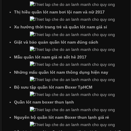
Những Mẫu Áo Thun Đồng Phục Công Ty Được Ưa
Chuộng Hiện Nay
Thị hiều quần lót nam bơi lội nam và nữ 2017
Cập nhật 2026-06-01 14:23:34
Xu hướng thời trang trẻ và quần lót nam giá sỉ
Trong môi trường kinh doanh hiện đại, việc xây dựng hình ảnh
chuyên nghiệp đóng vai trò quan trọng đối với sự phát triển của
Giặt và bảo quản quần lót nam đúng cách
doanh nghiệp. Một trong những giải pháp hiệu quả được nhiều
đơn vị lựa chọn hiện nay là sử dụng áo thun đồng phục công ty.
Mẫu quần lót nam giá rẻ sốt hè 2017
Không chỉ giúp tạo sự đồng bộ, áo thun
Những mẩu quần lót nam thông dụng hiện nay
Bộ sưu tập quần lót nam Boxer TpHCM
Chất Liệu Lycra Có Gì Đặc Biệt Trong Ngành Thời Trang?
Quần lót nam boxer thun lạnh
Cập nhật 2026-05-27 17:03:46
Vải Lycra Là Gì? Chất Liệu Co Giãn Được Ưa Chuộng Trong
Nguyên bộ quần lót nam Boxer thun lạnh giá rẻ
Ngành May Mặc Trong ngành thời trang hiện đại, các loại vải có
khả năng co giãn tốt ngày càng được ưa chuộng nhằm mang lại