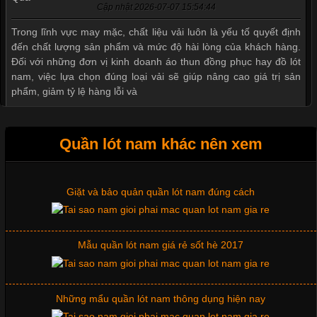
Cập nhật 2026-07-07 15:54:44
Mẫu quần short quần lót nam nữ hè thu 2017
Trong lĩnh vực may mặc, chất liệu vải luôn là yếu tố quyết định
đến chất lượng sản phẩm và mức độ hài lòng của khách hàng.
Đối với những đơn vị kinh doanh áo thun đồng phục hay đồ lót
nam, việc lựa chọn đúng loại vải sẽ giúp nâng cao giá trị sản
Thị hiều quần lót nam bơi lội nam và nữ 2017
phẩm, giảm tỷ lệ hàng lỗi và
Xu hướng thời trang trẻ và quần lót nam giá sỉ
Quần lót nam khác nên xem
Tìm Hiểu Các Kiểu Cổ Áo Thun Được Ưa Chuộng Trong
Ngành Thời Trang
Giặt và bảo quản quần lót nam đúng cách
Cập nhật 2026-06-01 16:20:50
Mẫu quần lót nam giá rẻ sốt hè 2017
Áo thun là một trong những trang phục phổ biến nhất hiện nay
nhờ tính tiện dụng, dễ phối đồ và phù hợp với nhiều đối tượng.
Bên cạnh chất liệu và kiểu dáng, phần cổ áo cũng là yếu tố
quan trọng tạo nên phong cách riêng cho từng sản phẩm. Mỗi
Những mẩu quần lót nam thông dụng hiện nay
loại cổ áo sẽ mang đến một vẻ đẹp khác