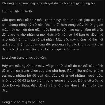
Phương pháp mặc đẹp che khuyết điểm cho nam giới bụng bia
Luôn ưu tiên màu tối
Các gam màu tối như màu xanh navy, đen, than sẽ giúp cho các
anh chàng nặng ký trở nên “thon thả” hơn trông thấy. Những gam
màu này có hiệu ứng giảm béo hơn so với màu sáng. Màu tối giúp
đối phương khó nhận ra mọi khác biệt trên cơ thể bạn từ việc nhỏ
như
quần lót nam giá rẻ
vải nhăn. Màu sắc này không hề thu hút
quá sự chú ý trực quan của đối phương vào các khu vực mà bạn
đang cố gắng che giấu
quần lót nam giá rẻ ở tphcm
.
Lựa chọn trang phục vừa vặn.
Hãy tìm một người thợ may, và ghi nhớ lại số đo cơ thể của mình
để chọn lựa trang phục sao cho phù hợp. Rất nhiều những chàng
trai mua những bộ đồ quá lớn, đặc biệt là với những người béo,
những bộ đồ đã tự tạo thêm trọng lượng cho bạn. Đừng cố giấu nó
dưới lớp vải thừa, điều đó sẽ càng lộ thêm khuyết điểm của bạn
đấy.
Đóng cúc áo ở vị trí phù hợp