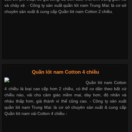
Cập nhật 2026-05-27 17:03:46
và chảy xệ. - Công ty sản xuất quần lót nam Trung Mai: là cơ sở
chuyên sản xuất & cung cấp Quần lót nam Cotton 2 chiều.
Vải Lycra Là Gì? Chất Liệu Co Giãn Được Ưa Chuộng Trong
Xu hướng thời trang trẻ và quần lót nam giá sỉ
Ngành May Mặc Trong ngành thời trang hiện đại, các loại vải có
khả năng co giãn tốt ngày càng được ưa chuộng nhằm mang lại
cảm giác thoải mái cho người mặc. Trong đó, vải Lycra là một
trong những chất liệu nổi bật nhờ độ đàn hồi cao,
Giặt và bảo quản quần lót nam đúng cách
Mẫu quần lót nam giá rẻ sốt hè 2017
Chất Liệu Bamboo Xu Hướng Mới Trong Ngành Thời Trang
Quần lót nam Cotton 4 chiều
Những mẩu quần lót nam thông dụng hiện nay
Quần lót nam Cotton
Cập nhật 2026-05-21 14:59:25
4 chiều là loại cao cấp hơn 2 chiều, có thể co dãn theo bất cứ
Trong những năm gần đây, vải Bamboo đang trở thành một
chiều nào, vải cho cảm giác mềm mại, dày hơn, độ nhăn và
trong những chất liệu được yêu thích trong ngành thời trang
nhàu thấp hơn, giá thành vì thế cũng cao. - Công ty sản xuất
Bộ sưu tập quần lót nam Boxer TpHCM
nhờ đặc tính mềm mại, thoáng khí và thân thiện với môi trường.
quần lót nam Trung Mai: là cơ sở chuyên sản xuất & cung cấp
Không chỉ được ứng dụng trong quần áo thường ngày, loại vải
Quần lót nam vải Cotton 4 chiều -
này còn xuất hiện nhiều trong các sản phẩm đồ lót
Quần lót nam boxer thun lạnh