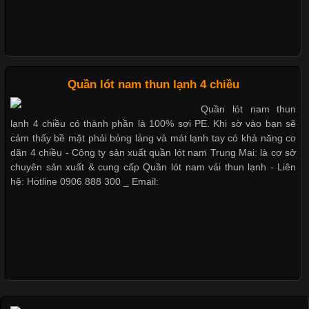
Nguyên bộ quần lót nam Boxer thun lạnh giá rẻ
Những Loại Vải Thun Thông Dụng Và Đặc Điểm Nổi Bật
Cập nhật 2026-05-20 14:58:56
Quần lót nam thun lạnh 4 chiều
Dễ chịu hơn với quần lót nam giá rẻ vải Cotton 4 chiều
Vải thun là một trong những chất liệu được sử dụng rộng rãi
Quần lót nam thun
nhất trong ngành thời trang nhờ đặc tính co giãn, mềm mại và
lạnh 4 chiều có thành phần là 100% sợi PE. Khi sờ vào bạn sẽ
thoải mái khi mặc. Từ áo thun, đồ thể thao cho đến đồ lót nam,
cảm thấy bề mặt phải bóng láng và mát lạnh tay có khả năng co
vải thun luôn đóng vai trò quan trọng trong quá trình sản xuất.
dãn 4 chiều - Công ty sản xuất quần lót nam Trung Mai: là cơ sở
Hiện nay, nhu cầu tìm kiếm quần lót nam giá
chuyên sản xuất & cung cấp Quần lót nam vải thun lạnh - Liên
hệ: Hotline 0906 888 300 _ Email:
Xu Hướng Form Áo Thun Phổ Biến Trong Ngành May Mặc
Cập nhật 2026-05-09 15:58:23
Các Form Áo Thun Phổ Biến Hiện Nay Và Xu Hướng Trong