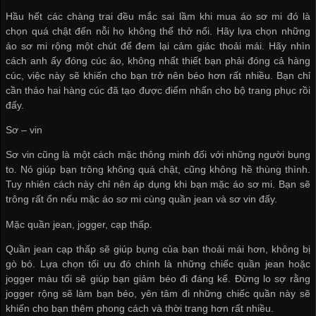
Hầu hết các chàng trai đều mắc sai lầm khi mua áo sơ mi đó là
chọn quá chật đến nỗi họ không thể thở nổi. Hãy lựa chọn những
áo sơ mi rộng một chút để đem lại cảm giác thoải mái. Hãy nhìn
cách anh ấy đóng cúc áo, không nhất thiết bạn phải đóng cả hàng
cúc, việc này sẽ khiến cho bạn trở nên béo hơn rất nhiều. Bạn chỉ
cần tháo hai hàng cúc đã tạo được điểm nhấn cho bộ trang phục rồi
đấy.
Sơ – vin
Sơ vin cũng là một cách mặc thông minh đối với những người bụng
to. Nó giúp bạn trông không quá chật, cũng không hề thùng thình.
Tuy nhiên cách này chỉ nên áp dụng khi bạn mặc áo sơ mi. Bạn sẽ
trông rất ổn nếu mặc áo sơ mi cùng quần jean và sơ vin đấy.
Mặc quần jean, jogger, cạp thấp.
Quần jean cạp thấp sẽ giúp bụng của bạn thoải mái hơn, không bị
gò bó. Lựa chọn tối ưu đó chính là những chiếc quần jean hoặc
jogger màu tối sẽ giúp bạn giảm béo đi đáng kể. Đừng lo sợ rằng
jogger rộng sẽ làm bạn béo, yên tâm đi những chiếc quần này sẽ
khiến cho bạn thêm phong cách và thời trang hơn rất nhiều.