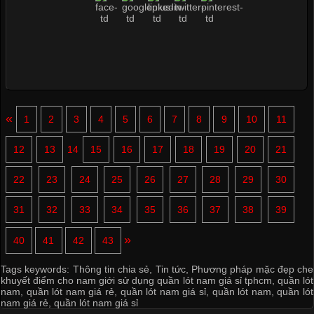
«
1
2
3
4
5
6
7
8
9
10
11
12
13
14
15
16
17
18
19
20
21
22
23
24
25
26
27
28
29
30
31
32
33
34
35
36
37
38
39
»
40
41
42
43
Tags keywords:
Thông tin chia sẻ
,
Tin tức
,
Phương pháp mặc đẹp che
khuyết điểm cho nam giới sử dụng quần lót nam giá sỉ tphcm
,
quần lót
nam
,
quần lót nam giá rẻ
,
quần lót nam giá sỉ
,
quần lót nam
,
quần lót
nam giá rẻ
,
quần lót nam giá sỉ