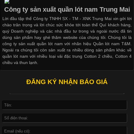
Ngành May Mặc Áo thun là một trong những trang phục quen
thuộc và được sử dụng phổ biến nhất hiện nay. Không chỉ đa
Công ty sản xuất quần lót nam Trung Mai
dạng về màu sắc hay chất liệu, áo thun còn có nhiều form dáng
Lời đầu tập thể Công ty TNHH SX - TM - XNK Trung Mai xin gởi lời
khác nhau để phù hợp với từng phong cách thời trang và nhu
chào trân trọng và lời chúc sức khỏe tới toàn thể Quí khách hàng,
cầu
quý Doanh nghiệp và các nhà đầu tư trong và ngoài nước đã tin
dùng sản phẩm hay ghé thăm website của chúng tôi. Chúng tôi là
công ty sản xuất quần lót nam với nhãn hiệu Quần lót nam T&M.
Ngoài ra chúng tôi còn sản xuất ra nhiều dòng sản phẩm khác về
quần lót nam với nhiều loại vải đặc trung Cotton 2 chiều, Cotton 4
Khám Phá Áo Phông Trang Phục Phổ Biến Nhất Hiện Nay
chiều và thun lạnh.
Cập nhật 2026-04-24 17:24:50
ĐĂNG KÝ NHẬN BÁO GIÁ
Áo phông là một trong những trang phục phổ biến nhất trong
đời sống hiện đại nhờ sự tiện lợi, thoải mái và dễ phối đồ.
Không chỉ xuất hiện trong thời trang thường ngày, áo phông còn
được ứng dụng rộng rãi trong ngành sản xuất may mặc, đặc
biệt là các sản phẩm từ vải thun. Hiện nay,