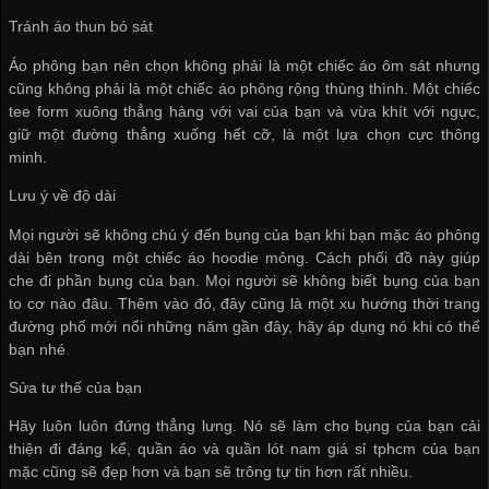
Tránh áo thun bó sát
Áo phông bạn nên chọn không phải là một chiếc áo ôm sát nhưng
cũng không phải là một chiếc áo phông rộng thùng thình. Một chiếc
tee form xuông thẳng hàng với vai của bạn và vừa khít với ngực,
giữ một đường thẳng xuống hết cỡ, là một lựa chọn cực thông
minh.
Lưu ý về độ dài
Mọi người sẽ không chú ý đến bụng của bạn khi bạn mặc áo phông
dài bên trong một chiếc áo hoodie mỏng. Cách phối đồ này giúp
che đi phần bụng của bạn. Mọi người sẽ không biết bụng của bạn
to cơ nào đâu. Thêm vào đó, đây cũng là một xu hướng thời trang
đường phố mới nổi những năm gần đây, hãy áp dụng nó khi có thể
bạn nhé
Sửa tư thế của bạn
Hãy luôn luôn đứng thẳng lưng. Nó sẽ làm cho bụng của bạn cải
thiện đi đáng kể, quần áo và
quần lót nam giá sỉ tphcm
của bạn
mặc cũng sẽ đẹp hơn và bạn sẽ trông tự tin hơn rất nhiều.