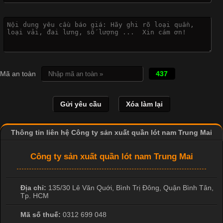
Công Nghệ In Chuyển Nhiệt Trong Ngành Thời Trang Hiện
Đại
Cập nhật 2026-04-21 15:41:03
In Chuyển Nhiệt Là Gì? Công Nghệ In Hiện Đại Trong Ngành
Mã an toàn
437
May Mặc Trong ngành in ấn và thời trang, in chuyển nhiệt đang
là một trong những công nghệ phổ biến nhờ khả năng tạo ra
hình ảnh sắc nét và bền màu. Đặc biệt, kỹ thuật này được ứng
dụng rộng rãi trong sản xuất áo thun, đồ thể thao
Thông tin liên hệ Công ty sản xuất quần lót nam Trung Mai
Công ty sản xuất quần lót nam Trung Mai
Địa chỉ:
135/30 Lê Văn Quới, Bình Trị Đông
,
Quận Bình Tân
,
Tp. HCM
Mã số thuế:
0312 699 048