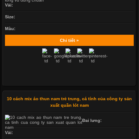
Vải:
Size:
Màu:
Chi tiết »
10 cách mix áo thun nam trẻ trung, cá tính của công ty sản
xuất quần lót nam
Đai lưng:
Vải: