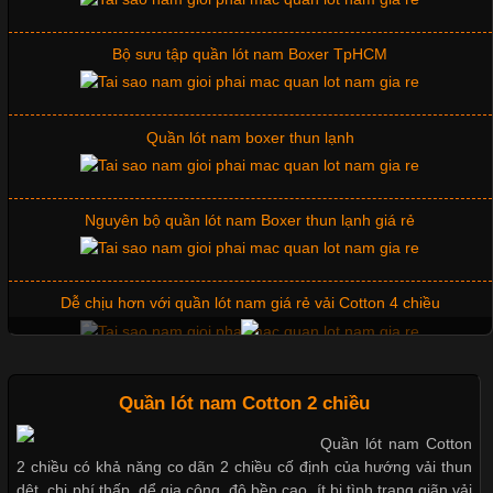
Bộ sưu tập quần lót nam Boxer TpHCM
Những Mẫu Áo Thun Đồng Phục Công Ty Được Ưa
Chuộng Hiện Nay
Quần lót nam boxer thun lạnh
Cập nhật 2026-06-01 14:23:34
Nguyên bộ quần lót nam Boxer thun lạnh giá rẻ
Trong môi trường kinh doanh hiện đại, việc xây dựng hình ảnh
chuyên nghiệp đóng vai trò quan trọng đối với sự phát triển của
doanh nghiệp. Một trong những giải pháp hiệu quả được nhiều
Dễ chịu hơn với quần lót nam giá rẻ vải Cotton 4 chiều
đơn vị lựa chọn hiện nay là sử dụng áo thun đồng phục công ty.
Không chỉ giúp tạo sự đồng bộ, áo thun
Mẫu quần short quần lót nam nữ hè thu 2017
Quần lót nam Cotton 2 chiều
Quần lót nam Cotton
Chất Liệu Lycra Có Gì Đặc Biệt Trong Ngành Thời Trang?
2 chiều có khả năng co dãn 2 chiều cố định của hướng vải thun
Thị hiều quần lót nam bơi lội nam và nữ 2017
dệt, chi phí thấp, dể gia công, độ bền cao, ít bị tình trạng giãn vải