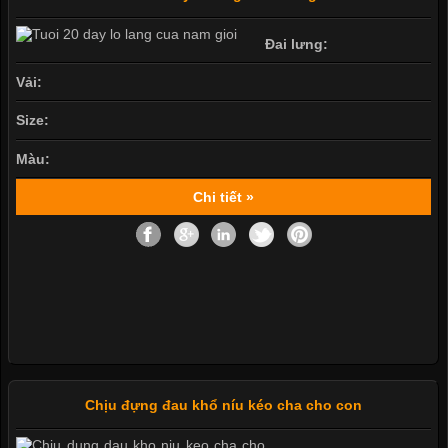
Đai lưng:
Vải:
Size:
Màu:
Chi tiết »
Chịu đựng đau khổ níu kéo cha cho con