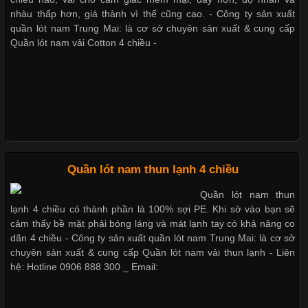
nhàu thấp hơn, giá thành vì thế cũng cao. - Công ty sản xuất
Bộ sưu tập quần lót nam Boxer TpHCM
quần lót nam Trung Mai: là cơ sở chuyên sản xuất & cung cấp
Quần lót nam vải Cotton 4 chiều -
Những Loại Vải Thun Thông Dụng Và Đặc Điểm Nổi Bật
Quần lót nam boxer thun lạnh
Cập nhật 2026-05-20 14:58:56
Vải thun là một trong những chất liệu được sử dụng rộng rãi
nhất trong ngành thời trang nhờ đặc tính co giãn, mềm mại và
Nguyên bộ quần lót nam Boxer thun lạnh giá rẻ
thoải mái khi mặc. Từ áo thun, đồ thể thao cho đến đồ lót nam,
vải thun luôn đóng vai trò quan trọng trong quá trình sản xuất.
Hiện nay, nhu cầu tìm kiếm quần lót nam giá
Quần lót nam thun lạnh 4 chiều
Dễ chịu hơn với quần lót nam giá rẻ vải Cotton 4 chiều
Quần lót nam thun
lạnh 4 chiều có thành phần là 100% sợi PE. Khi sờ vào bạn sẽ
cảm thấy bề mặt phải bóng láng và mát lạnh tay có khả năng co
Xu Hướng Form Áo Thun Phổ Biến Trong Ngành May Mặc
dãn 4 chiều - Công ty sản xuất quần lót nam Trung Mai: là cơ sở
chuyên sản xuất & cung cấp Quần lót nam vải thun lạnh - Liên
Cập nhật 2026-05-09 15:58:23
hệ: Hotline 0906 888 300 _ Email:
Các Form Áo Thun Phổ Biến Hiện Nay Và Xu Hướng Trong
Ngành May Mặc Áo thun là một trong những trang phục quen