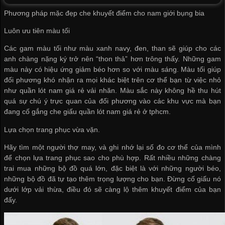
Phương pháp mặc đẹp che khuyết điểm cho nam giới bụng bia
Luôn ưu tiên màu tối
Các gam màu tối như màu xanh navy, đen, than sẽ giúp cho các
anh chàng nặng ký trở nên “thon thả” hơn trông thấy. Những gam
màu này có hiệu ứng giảm béo hơn so với màu sáng. Màu tối giúp
đối phương khó nhận ra mọi khác biệt trên cơ thể bạn từ việc nhỏ
như
quần lót nam giá rẻ
vải nhăn. Màu sắc này không hề thu hút
quá sự chú ý trực quan của đối phương vào các khu vực mà bạn
đang cố gắng che giấu
quần lót nam giá rẻ ở tphcm
.
Lựa chọn trang phục vừa vặn.
Hãy tìm một người thợ may, và ghi nhớ lại số đo cơ thể của mình
để chọn lựa trang phục sao cho phù hợp. Rất nhiều những chàng
trai mua những bộ đồ quá lớn, đặc biệt là với những người béo,
những bộ đồ đã tự tạo thêm trọng lượng cho bạn. Đừng cố giấu nó
dưới lớp vải thừa, điều đó sẽ càng lộ thêm khuyết điểm của bạn
đấy.