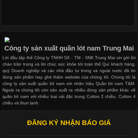
thuộc và được sử dụng phổ biến nhất hiện nay. Không chỉ đa
dạng về màu sắc hay chất liệu, áo thun còn có nhiều form dáng
khác nhau để phù hợp với từng phong cách thời trang và nhu
cầu
Công ty sản xuất quần lót nam Trung Mai
Khám Phá Áo Phông Trang Phục Phổ Biến Nhất Hiện Nay
Lời đầu tập thể Công ty TNHH SX - TM - XNK Trung Mai xin gởi lời
chào trân trọng và lời chúc sức khỏe tới toàn thể Quí khách hàng,
Cập nhật 2026-04-24 17:24:50
quý Doanh nghiệp và các nhà đầu tư trong và ngoài nước đã tin
Áo phông là một trong những trang phục phổ biến nhất trong
dùng sản phẩm hay ghé thăm website của chúng tôi. Chúng tôi là
đời sống hiện đại nhờ sự tiện lợi, thoải mái và dễ phối đồ.
công ty sản xuất quần lót nam với nhãn hiệu Quần lót nam T&M.
Không chỉ xuất hiện trong thời trang thường ngày, áo phông còn
Ngoài ra chúng tôi còn sản xuất ra nhiều dòng sản phẩm khác về
được ứng dụng rộng rãi trong ngành sản xuất may mặc, đặc
quần lót nam với nhiều loại vải đặc trung Cotton 2 chiều, Cotton 4
biệt là các sản phẩm từ vải thun. Hiện nay,
chiều và thun lạnh.
ĐĂNG KÝ NHẬN BÁO GIÁ
Công Nghệ In Chuyển Nhiệt Trong Ngành Thời Trang Hiện
Đại