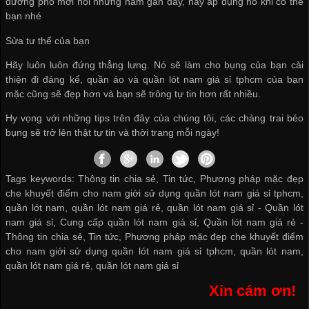
đường phố mới nổi những năm gần đây, hãy áp dụng nó khi có thể
bạn nhé
Sửa tư thế của bạn
Hãy luôn luôn đứng thẳng lưng. Nó sẽ làm cho bụng của bạn cải
thiện đi đáng kể, quần áo và
quần lót nam giá sỉ tphcm
của bạn
mặc cũng sẽ đẹp hơn và bạn sẽ trông tự tin hơn rất nhiều.
Hy vọng với những tips trên đây của chúng tôi, các chàng trai béo
bụng sẽ trở lên thật tự tin và thời trang mỗi ngày!
Tags keywords: Thông tin chia sẻ, Tin tức, Phương pháp mặc đẹp
che khuyết điểm cho nam giới sử dụng quần lót nam giá sỉ tphcm,
quần lót nam, quần lót nam giá rẻ, quần lót nam giá sỉ -
Quần lót
nam giá sỉ
,
Cung cấp quần lót nam giá sỉ
,
Quần lót nam giá rẻ
-
Thông tin chia sẻ
,
Tin tức
,
Phương pháp mặc đẹp che khuyết điểm
cho nam giới sử dụng quần lót nam giá sỉ tphcm
,
quần lót nam
,
quần lót nam giá rẻ
,
quần lót nam giá sỉ
Xin cám ơn!