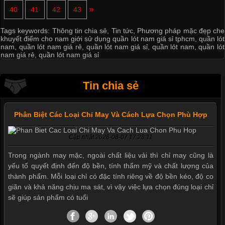
»
40
41
42
43
Tags keywords:
Thông tin chia sẻ
,
Tin tức
,
Phương pháp mặc đẹp che
khuyết điểm cho nam giới sử dụng quần lót nam giá sỉ tphcm
,
quần lót
nam
,
quần lót nam giá rẻ
,
quần lót nam giá sỉ
,
quần lót nam
,
quần lót
nam giá rẻ
,
quần lót nam giá sỉ
Tin chia sẻ
Phân Biệt Các Loại Chỉ May Và Cách Lựa Chọn Phù Hợp
Cập nhật 2026-08-07 17:28:11
Trong ngành may mặc, ngoài chất liệu vải thì chỉ may cũng là
yếu tố quyết định đến độ bền, tính thẩm mỹ và chất lượng của
thành phẩm. Mỗi loại chỉ có đặc tính riêng về độ bền kéo, độ co
giãn và khả năng chịu ma sát, vì vậy việc lựa chọn đúng loại chỉ
sẽ giúp sản phẩm có tuổi