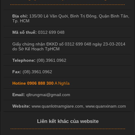
Địa chỉ:
135/30 Lê Văn Quới, Bình Trị Đông
,
Quận Bình Tân
,
Tp. HCM
Mã số thuế:
0312 699 048
Giấy chứng nhận ĐKKD số 0312 699 048 ngày 23-03-2014
do Sở Kế Hoạch TpHCM
Telephone:
(08).3961.0962
Fax:
(08).3961.0962
Hotine
0906 888 300
A Nghĩa
Email:
qltrungmai@gmail.com
Website:
www.quanlotnamgiare.com, www.quanxinam.com
Liên kết khác của website