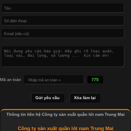
Cập nhật 2026-04-21 15:41:03
In Chuyển Nhiệt Là Gì? Công Nghệ In Hiện Đại Trong Ngành
May Mặc Trong ngành in ấn và thời trang, in chuyển nhiệt đang
là một trong những công nghệ phổ biến nhờ khả năng tạo ra
hình ảnh sắc nét và bền màu. Đặc biệt, kỹ thuật này được ứng
dụng rộng rãi trong sản xuất áo thun, đồ thể thao
Mã an toàn
775
Thông tin liên hệ Công ty sản xuất quần lót nam Trung Mai
Công ty sản xuất quần lót nam Trung Mai