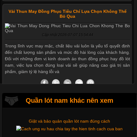
Vải Thun May Đồng Phục Tiêu Chí Lựa Chọn Không Thể
Bỏ Qua
Cập nhật 2026-07-07 15:54:44
Trong lĩnh vực may mặc, chất liệu vải luôn là yếu tố quyết định
Mẫu quần short quần lót nam nữ hè thu 2017
đến chất lượng sản phẩm và mức độ hài lòng của khách hàng.
Đối với những đơn vị kinh doanh áo thun đồng phục hay đồ lót
nam, việc lựa chọn đúng loại vải sẽ giúp nâng cao giá trị sản
phẩm, giảm tỷ lệ hàng lỗi và
Thị hiều quần lót nam bơi lội nam và nữ 2017
Xu hướng thời trang trẻ và quần lót nam giá sỉ
Quần lót nam khác nên xem
Tìm Hiểu Các Kiểu Cổ Áo Thun Được Ưa Chuộng Trong
Ngành Thời Trang
Giặt và bảo quản quần lót nam đúng cách
Cập nhật 2026-06-01 16:20:50
Áo thun là một trong những trang phục phổ biến nhất hiện nay