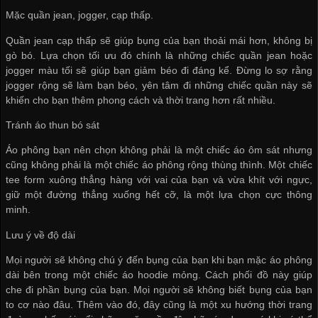
Mặc quần jean, jogger, cạp thấp.
Quần jean cạp thấp sẽ giúp bụng của bạn thoải mái hơn, không bị
gò bó. Lựa chọn tối ưu đó chính là những chiếc quần jean hoặc
jogger màu tối sẽ giúp bạn giảm béo đi đáng kể. Đừng lo sợ rằng
jogger rộng sẽ làm bạn béo, yên tâm đi những chiếc quần này sẽ
khiến cho bạn thêm phong cách và thời trang hơn rất nhiều.
Tránh áo thun bó sát
Áo phông bạn nên chọn không phải là một chiếc áo ôm sát nhưng
cũng không phải là một chiếc áo phông rộng thùng thình. Một chiếc
tee form xuông thẳng hàng với vai của bạn và vừa khít với ngực,
giữ một đường thẳng xuống hết cỡ, là một lựa chọn cực thông
minh.
Lưu ý về độ dài
Mọi người sẽ không chú ý đến bụng của bạn khi bạn mặc áo phông
dài bên trong một chiếc áo hoodie mỏng. Cách phối đồ này giúp
che đi phần bụng của bạn. Mọi người sẽ không biết bụng của bạn
to cơ nào đâu. Thêm vào đó, đây cũng là một xu hướng thời trang