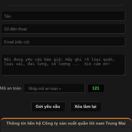
đời sống hiện đại nhờ sự tiện lợi, thoải mái và dễ phối đồ.
Không chỉ xuất hiện trong thời trang thường ngày, áo phông còn
được ứng dụng rộng rãi trong ngành sản xuất may mặc, đặc
biệt là các sản phẩm từ vải thun. Hiện nay,
Công Nghệ In Chuyển Nhiệt Trong Ngành Thời Trang Hiện
Đại
Cập nhật 2026-04-21 15:41:03
In Chuyển Nhiệt Là Gì? Công Nghệ In Hiện Đại Trong Ngành
Mã an toàn
121
May Mặc Trong ngành in ấn và thời trang, in chuyển nhiệt đang
là một trong những công nghệ phổ biến nhờ khả năng tạo ra
hình ảnh sắc nét và bền màu. Đặc biệt, kỹ thuật này được ứng
dụng rộng rãi trong sản xuất áo thun, đồ thể thao
Thông tin liên hệ Công ty sản xuất quần lót nam Trung Mai