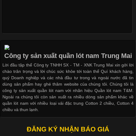
Xu Hướng Form Áo Thun Phổ Biến Trong Ngành May Mặc
Cập nhật 2026-05-09 15:58:23
Các Form Áo Thun Phổ Biến Hiện Nay Và Xu Hướng Trong
Ngành May Mặc Áo thun là một trong những trang phục quen
thuộc và được sử dụng phổ biến nhất hiện nay. Không chỉ đa
Công ty sản xuất quần lót nam Trung Mai
dạng về màu sắc hay chất liệu, áo thun còn có nhiều form dáng
Lời đầu tập thể Công ty TNHH SX - TM - XNK Trung Mai xin gởi lời
khác nhau để phù hợp với từng phong cách thời trang và nhu
chào trân trọng và lời chúc sức khỏe tới toàn thể Quí khách hàng,
cầu
quý Doanh nghiệp và các nhà đầu tư trong và ngoài nước đã tin
dùng sản phẩm hay ghé thăm website của chúng tôi. Chúng tôi là
công ty sản xuất quần lót nam với nhãn hiệu Quần lót nam T&M.
Ngoài ra chúng tôi còn sản xuất ra nhiều dòng sản phẩm khác về
quần lót nam với nhiều loại vải đặc trung Cotton 2 chiều, Cotton 4
Khám Phá Áo Phông Trang Phục Phổ Biến Nhất Hiện Nay
chiều và thun lạnh.
Cập nhật 2026-04-24 17:24:50
ĐĂNG KÝ NHẬN BÁO GIÁ
Áo phông là một trong những trang phục phổ biến nhất trong