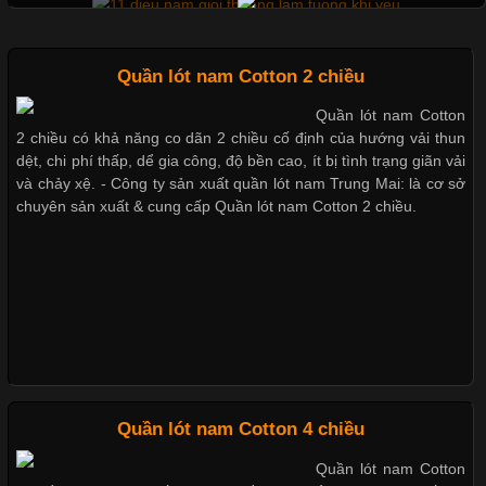
Không chỉ giúp tạo sự đồng bộ, áo thun
Mẫu quần short quần lót nam nữ hè thu 2017
Quần lót nam Cotton 2 chiều
Quần lót nam Cotton
Chất Liệu Lycra Có Gì Đặc Biệt Trong Ngành Thời Trang?
2 chiều có khả năng co dãn 2 chiều cố định của hướng vải thun
Thị hiều quần lót nam bơi lội nam và nữ 2017
dệt, chi phí thấp, dể gia công, độ bền cao, ít bị tình trạng giãn vải
Cập nhật 2026-05-27 17:03:46
và chảy xệ. - Công ty sản xuất quần lót nam Trung Mai: là cơ sở
chuyên sản xuất & cung cấp Quần lót nam Cotton 2 chiều.
Vải Lycra Là Gì? Chất Liệu Co Giãn Được Ưa Chuộng Trong
Xu hướng thời trang trẻ và quần lót nam giá sỉ
Ngành May Mặc Trong ngành thời trang hiện đại, các loại vải có
khả năng co giãn tốt ngày càng được ưa chuộng nhằm mang lại
cảm giác thoải mái cho người mặc. Trong đó, vải Lycra là một
trong những chất liệu nổi bật nhờ độ đàn hồi cao,
Giặt và bảo quản quần lót nam đúng cách
Mẫu quần lót nam giá rẻ sốt hè 2017
Chất Liệu Bamboo Xu Hướng Mới Trong Ngành Thời Trang
Quần lót nam Cotton 4 chiều
Những mẩu quần lót nam thông dụng hiện nay
Quần lót nam Cotton
Cập nhật 2026-05-21 14:59:25