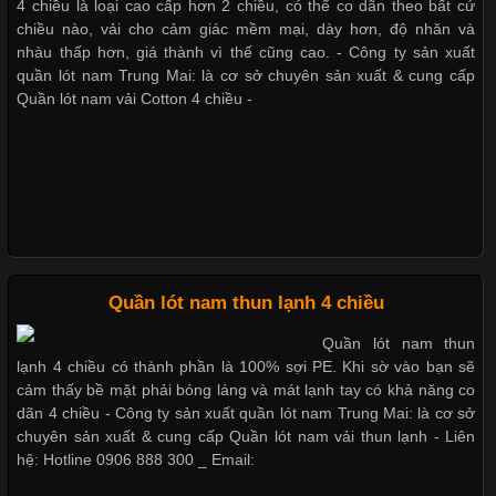
4 chiều là loại cao cấp hơn 2 chiều, có thể co dãn theo bất cứ
Trong những năm gần đây, vải Bamboo đang trở thành một
chiều nào, vải cho cảm giác mềm mại, dày hơn, độ nhăn và
trong những chất liệu được yêu thích trong ngành thời trang
nhàu thấp hơn, giá thành vì thế cũng cao. - Công ty sản xuất
Bộ sưu tập quần lót nam Boxer TpHCM
nhờ đặc tính mềm mại, thoáng khí và thân thiện với môi trường.
quần lót nam Trung Mai: là cơ sở chuyên sản xuất & cung cấp
Không chỉ được ứng dụng trong quần áo thường ngày, loại vải
Quần lót nam vải Cotton 4 chiều -
này còn xuất hiện nhiều trong các sản phẩm đồ lót
Quần lót nam boxer thun lạnh
Nguyên bộ quần lót nam Boxer thun lạnh giá rẻ
Những Loại Vải Thun Thông Dụng Và Đặc Điểm Nổi Bật
Cập nhật 2026-05-20 14:58:56
Quần lót nam thun lạnh 4 chiều
Dễ chịu hơn với quần lót nam giá rẻ vải Cotton 4 chiều
Vải thun là một trong những chất liệu được sử dụng rộng rãi
Quần lót nam thun
nhất trong ngành thời trang nhờ đặc tính co giãn, mềm mại và
lạnh 4 chiều có thành phần là 100% sợi PE. Khi sờ vào bạn sẽ
thoải mái khi mặc. Từ áo thun, đồ thể thao cho đến đồ lót nam,
cảm thấy bề mặt phải bóng láng và mát lạnh tay có khả năng co
vải thun luôn đóng vai trò quan trọng trong quá trình sản xuất.
dãn 4 chiều - Công ty sản xuất quần lót nam Trung Mai: là cơ sở
Hiện nay, nhu cầu tìm kiếm quần lót nam giá
chuyên sản xuất & cung cấp Quần lót nam vải thun lạnh - Liên
hệ: Hotline 0906 888 300 _ Email: