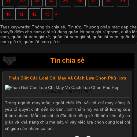
31
32
33
34
35
36
37
38
39
»
40
41
42
43
Tags keywords:
Thông tin chia sẻ
,
Tin tức
,
Phương pháp mặc đẹp che
khuyết điểm cho nam giới sử dụng quần lót nam giá sỉ tphcm
,
quần lót
nam
,
quần lót nam giá rẻ
,
quần lót nam giá sỉ
,
quần lót nam
,
quần lót
nam giá rẻ
,
quần lót nam giá sỉ
Tin chia sẻ
Phân Biệt Các Loại Chỉ May Và Cách Lựa Chọn Phù Hợp
Cập nhật 2026-08-07 17:28:11
Trong ngành may mặc, ngoài chất liệu vải thì chỉ may cũng là
yếu tố quyết định đến độ bền, tính thẩm mỹ và chất lượng của
thành phẩm. Mỗi loại chỉ có đặc tính riêng về độ bền kéo, độ co
giãn và khả năng chịu ma sát, vì vậy việc lựa chọn đúng loại chỉ
sẽ giúp sản phẩm có tuổi