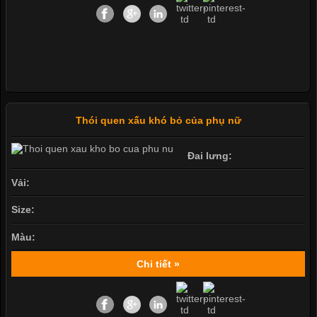
Thói quen xấu khó bỏ của phụ nữ
Đai lưng:
Vải:
Size:
Màu:
Chi tiết »