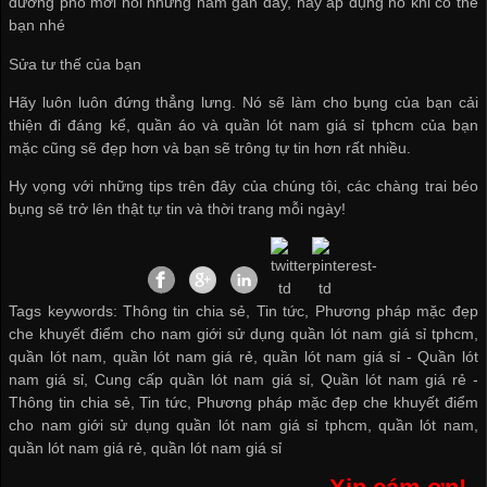
đường phố mới nổi những năm gần đây, hãy áp dụng nó khi có thể
bạn nhé
Sửa tư thế của bạn
Hãy luôn luôn đứng thẳng lưng. Nó sẽ làm cho bụng của bạn cải
thiện đi đáng kể, quần áo và
quần lót nam giá sỉ tphcm
của bạn
mặc cũng sẽ đẹp hơn và bạn sẽ trông tự tin hơn rất nhiều.
Hy vọng với những tips trên đây của chúng tôi, các chàng trai béo
bụng sẽ trở lên thật tự tin và thời trang mỗi ngày!
Tags keywords: Thông tin chia sẻ, Tin tức, Phương pháp mặc đẹp
che khuyết điểm cho nam giới sử dụng quần lót nam giá sỉ tphcm,
quần lót nam, quần lót nam giá rẻ, quần lót nam giá sỉ -
Quần lót
nam giá sỉ
,
Cung cấp quần lót nam giá sỉ
,
Quần lót nam giá rẻ
-
Thông tin chia sẻ
,
Tin tức
,
Phương pháp mặc đẹp che khuyết điểm
cho nam giới sử dụng quần lót nam giá sỉ tphcm
,
quần lót nam
,
quần lót nam giá rẻ
,
quần lót nam giá sỉ