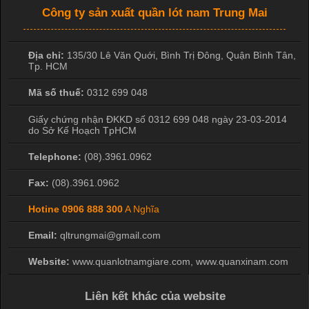
Công ty sản xuất quần lót nam Trung Mai
Địa chỉ:
135/30 Lê Văn Quới, Bình Trị Đông
,
Quận Bình Tân
,
Tp. HCM
Mã số thuế:
0312 699 048
Giấy chứng nhận ĐKKD số 0312 699 048 ngày 23-03-2014
do Sở Kế Hoạch TpHCM
Telephone:
(08).3961.0962
Fax:
(08).3961.0962
Hotine
0906 888 300
A Nghĩa
Email:
qltrungmai@gmail.com
Website:
www.quanlotnamgiare.com, www.quanxinam.com
Liên kết khác của website