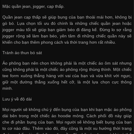
Mặc quần jean, jogger, cạp thấp.
Quần jean cạp thấp sẽ giúp bụng của bạn thoải mái hơn, không bị
gò bó. Lựa chọn tối ưu đó chính là những chiếc quần jean hoặc
jogger màu tối sẽ giúp bạn giảm béo đi đáng kể. Đừng lo sợ rằng
jogger rộng sẽ làm bạn béo, yên tâm đi những chiếc quần này sẽ
khiến cho bạn thêm phong cách và thời trang hơn rất nhiều.
Tránh áo thun bó sát
Áo phông bạn nên chọn không phải là một chiếc áo ôm sát nhưng
cũng không phải là một chiếc áo phông rộng thùng thình. Một chiếc
tee form xuông thẳng hàng với vai của bạn và vừa khít với ngực,
giữ một đường thẳng xuống hết cỡ, là một lựa chọn cực thông
minh.
Lưu ý về độ dài
Mọi người sẽ không chú ý đến bụng của bạn khi bạn mặc áo phông
dài bên trong một chiếc áo hoodie mỏng. Cách phối đồ này giúp
che đi phần bụng của bạn. Mọi người sẽ không biết bụng của bạn
to cơ nào đâu. Thêm vào đó, đây cũng là một xu hướng thời trang