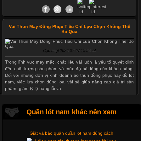
Vải Thun May Đồng Phục Tiêu Chí Lựa Chọn Không Thể
Bỏ Qua
Cập nhật 2026-07-07 15:54:44
Mẫu quần short quần lót nam nữ hè thu 2017
Trong lĩnh vực may mặc, chất liệu vải luôn là yếu tố quyết định
đến chất lượng sản phẩm và mức độ hài lòng của khách hàng.
Đối với những đơn vị kinh doanh áo thun đồng phục hay đồ lót
nam, việc lựa chọn đúng loại vải sẽ giúp nâng cao giá trị sản
Thị hiều quần lót nam bơi lội nam và nữ 2017
phẩm, giảm tỷ lệ hàng lỗi và
Xu hướng thời trang trẻ và quần lót nam giá sỉ
Quần lót nam khác nên xem
Tìm Hiểu Các Kiểu Cổ Áo Thun Được Ưa Chuộng Trong
Ngành Thời Trang
Giặt và bảo quản quần lót nam đúng cách