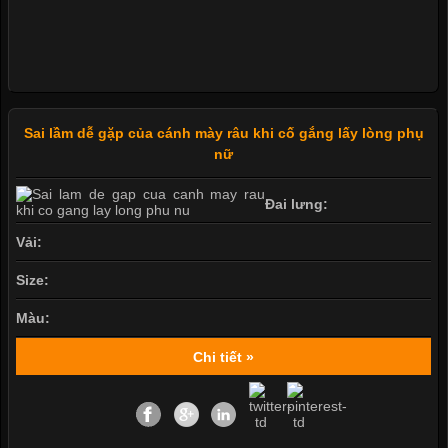
Sai lầm dễ gặp của cánh mày râu khi cố gắng lấy lòng phụ
nữ
Đai lưng:
Vải:
Size:
Màu:
Chi tiết »