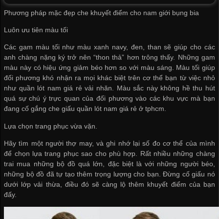
Phương pháp mặc đẹp che khuyết điểm cho nam giới bụng bia
Luôn ưu tiên màu tối
Các gam màu tối như màu xanh navy, đen, than sẽ giúp cho các
anh chàng nặng ký trở nên “thon thả” hơn trông thấy. Những gam
màu này có hiệu ứng giảm béo hơn so với màu sáng. Màu tối giúp
đối phương khó nhận ra mọi khác biệt trên cơ thể bạn từ việc nhỏ
như
quần lót nam giá rẻ
vải nhăn. Màu sắc này không hề thu hút
quá sự chú ý trực quan của đối phương vào các khu vực mà bạn
đang cố gắng che giấu
quần lót nam giá rẻ ở tphcm
.
Lựa chọn trang phục vừa vặn.
Hãy tìm một người thợ may, và ghi nhớ lại số đo cơ thể của mình
để chọn lựa trang phục sao cho phù hợp. Rất nhiều những chàng
trai mua những bộ đồ quá lớn, đặc biệt là với những người béo,
những bộ đồ đã tự tạo thêm trọng lượng cho bạn. Đừng cố giấu nó
dưới lớp vải thừa, điều đó sẽ càng lộ thêm khuyết điểm của bạn
đấy.