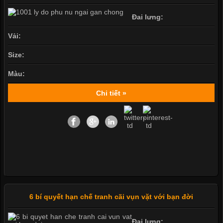
Đai lưng:
Vải:
Size:
Màu:
Chi tiết »
6 bí quyết hạn chế tranh cãi vụn vặt với bạn đời
Đai lưng: