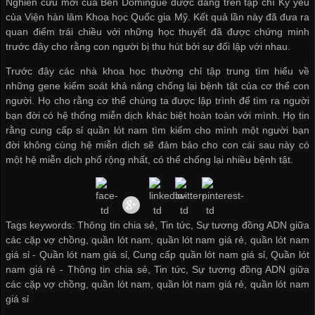
Nghiên cứu mới của Ben Domingue được đăng trên tạp chí Kỷ yếu
của Viện hàn lâm Khoa học Quốc gia Mỹ. Kết quả lần này đã đưa ra
quan điểm trái chiều với những học thuyết đã được chứng minh
trước đây cho rằng con người bị thu hút bởi sự đối lập với nhau.
Trước đây các nhà khoa học thường chỉ tập trung tìm hiểu về
những gene kiểm soát khả năng chống lại bệnh tật của cơ thể con
người. Họ cho rằng cơ thể chúng ta được lập trình để tìm ra người
bạn đời có hệ thống miễn dịch khác biệt hoàn toàn với mình. Họ tin
rằng
cung cấp sỉ quần lót nam
tìm kiếm cho mình một người bạn
đời không cùng hệ miễn dịch sẽ đảm bảo cho con cái sau này có
một hệ miễn dịch phổ rộng nhất, có thể chống lại nhiều bệnh tật.
Tags keywords: Thông tin chia sẻ, Tin tức, Sự tương đồng ADN giữa
các cặp vợ chồng, quần lót nam, quần lót nam giá rẻ, quần lót nam
giá sỉ -
Quần lót nam giá sỉ
,
Cung cấp quần lót nam giá sỉ
,
Quần lót
nam giá rẻ
-
Thông tin chia sẻ
,
Tin tức
,
Sự tương đồng ADN giữa
các cặp vợ chồng
,
quần lót nam
,
quần lót nam giá rẻ
,
quần lót nam
giá sỉ