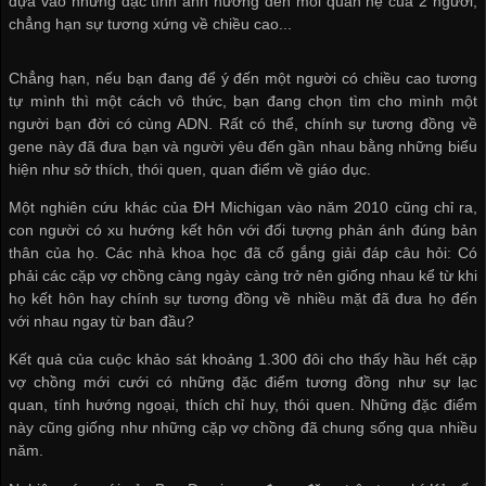
dựa vào những đặc tính ảnh hưởng đến mối quan hệ của 2 người,
chẳng hạn sự tương xứng về chiều cao...
Chẳng hạn, nếu bạn đang để ý đến một người có chiều cao tương
tự mình thì một cách vô thức, bạn đang chọn tìm cho mình một
người bạn đời có cùng ADN. Rất có thể, chính sự tương đồng về
gene này đã đưa bạn và người yêu đến gần nhau bằng những biểu
hiện như sở thích, thói quen, quan điểm về giáo dục.
Một nghiên cứu khác của ĐH Michigan vào năm 2010 cũng chỉ ra,
con người có xu hướng kết hôn với đối tượng phản ánh đúng bản
thân của họ. Các nhà khoa học đã cố gắng giải đáp câu hỏi: Có
phải các cặp vợ chồng càng ngày càng trở nên giống nhau kể từ khi
họ kết hôn hay chính sự tương đồng về nhiều mặt đã đưa họ đến
với nhau ngay từ ban đầu?
Kết quả của cuộc khảo sát khoảng 1.300 đôi cho thấy hầu hết cặp
vợ chồng mới cưới có những đặc điểm tương đồng như sự lạc
quan, tính hướng ngoại, thích chỉ huy, thói quen. Những đặc điểm
này cũng giống như những cặp vợ chồng đã chung sống qua nhiều
năm.