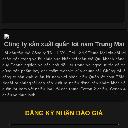
Xu Hướng Form Áo Thun Phổ Biến Trong Ngành May Mặc
Cập nhật 2026-05-09 15:58:23
Các Form Áo Thun Phổ Biến Hiện Nay Và Xu Hướng Trong
Ngành May Mặc Áo thun là một trong những trang phục quen
thuộc và được sử dụng phổ biến nhất hiện nay. Không chỉ đa
Công ty sản xuất quần lót nam Trung Mai
dạng về màu sắc hay chất liệu, áo thun còn có nhiều form dáng
Lời đầu tập thể Công ty TNHH SX - TM - XNK Trung Mai xin gởi lời
khác nhau để phù hợp với từng phong cách thời trang và nhu
chào trân trọng và lời chúc sức khỏe tới toàn thể Quí khách hàng,
cầu
quý Doanh nghiệp và các nhà đầu tư trong và ngoài nước đã tin
dùng sản phẩm hay ghé thăm website của chúng tôi. Chúng tôi là
công ty sản xuất quần lót nam với nhãn hiệu Quần lót nam T&M.
Ngoài ra chúng tôi còn sản xuất ra nhiều dòng sản phẩm khác về
quần lót nam với nhiều loại vải đặc trung Cotton 2 chiều, Cotton 4
Khám Phá Áo Phông Trang Phục Phổ Biến Nhất Hiện Nay
chiều và thun lạnh.
Cập nhật 2026-04-24 17:24:50
ĐĂNG KÝ NHẬN BÁO GIÁ
Áo phông là một trong những trang phục phổ biến nhất trong
đời sống hiện đại nhờ sự tiện lợi, thoải mái và dễ phối đồ.
Không chỉ xuất hiện trong thời trang thường ngày, áo phông còn