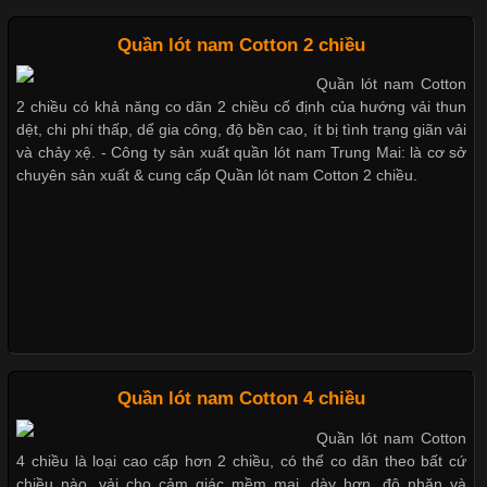
Mẫu quần short quần lót nam nữ hè thu 2017
Quần lót nam Cotton 2 chiều
Quần lót nam Cotton
Chất Liệu Lycra Có Gì Đặc Biệt Trong Ngành Thời Trang?
2 chiều có khả năng co dãn 2 chiều cố định của hướng vải thun
Thị hiều quần lót nam bơi lội nam và nữ 2017
dệt, chi phí thấp, dể gia công, độ bền cao, ít bị tình trạng giãn vải
Cập nhật 2026-05-27 17:03:46
và chảy xệ. - Công ty sản xuất quần lót nam Trung Mai: là cơ sở
chuyên sản xuất & cung cấp Quần lót nam Cotton 2 chiều.
Vải Lycra Là Gì? Chất Liệu Co Giãn Được Ưa Chuộng Trong
Xu hướng thời trang trẻ và quần lót nam giá sỉ
Ngành May Mặc Trong ngành thời trang hiện đại, các loại vải có
khả năng co giãn tốt ngày càng được ưa chuộng nhằm mang lại
cảm giác thoải mái cho người mặc. Trong đó, vải Lycra là một
trong những chất liệu nổi bật nhờ độ đàn hồi cao,
Giặt và bảo quản quần lót nam đúng cách
Mẫu quần lót nam giá rẻ sốt hè 2017
Chất Liệu Bamboo Xu Hướng Mới Trong Ngành Thời Trang
Quần lót nam Cotton 4 chiều
Những mẩu quần lót nam thông dụng hiện nay
Quần lót nam Cotton
Cập nhật 2026-05-21 14:59:25
4 chiều là loại cao cấp hơn 2 chiều, có thể co dãn theo bất cứ
Trong những năm gần đây, vải Bamboo đang trở thành một
chiều nào, vải cho cảm giác mềm mại, dày hơn, độ nhăn và