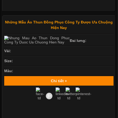
Những Mẫu Áo Thun Đồng Phục Công Ty Được Ưa Chuộng
Hiện Nay
Đai lưng:
Vải:
Size:
Màu:
Chi tiết »