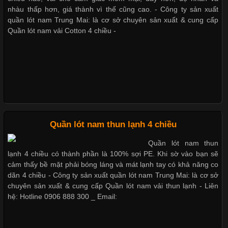
trong những chất liệu được yêu thích trong ngành thời trang
nhàu thấp hơn, giá thành vì thế cũng cao. - Công ty sản xuất
Bộ sưu tập quần lót nam Boxer TpHCM
nhờ đặc tính mềm mại, thoáng khí và thân thiện với môi trường.
quần lót nam Trung Mai: là cơ sở chuyên sản xuất & cung cấp
Không chỉ được ứng dụng trong quần áo thường ngày, loại vải
Quần lót nam vải Cotton 4 chiều -
này còn xuất hiện nhiều trong các sản phẩm đồ lót
Quần lót nam boxer thun lạnh
Nguyên bộ quần lót nam Boxer thun lạnh giá rẻ
Những Loại Vải Thun Thông Dụng Và Đặc Điểm Nổi Bật
Cập nhật 2026-05-20 14:58:56
Quần lót nam thun lạnh 4 chiều
Dễ chịu hơn với quần lót nam giá rẻ vải Cotton 4 chiều
Vải thun là một trong những chất liệu được sử dụng rộng rãi
Quần lót nam thun
nhất trong ngành thời trang nhờ đặc tính co giãn, mềm mại và
lạnh 4 chiều có thành phần là 100% sợi PE. Khi sờ vào bạn sẽ
thoải mái khi mặc. Từ áo thun, đồ thể thao cho đến đồ lót nam,
cảm thấy bề mặt phải bóng láng và mát lạnh tay có khả năng co
vải thun luôn đóng vai trò quan trọng trong quá trình sản xuất.
dãn 4 chiều - Công ty sản xuất quần lót nam Trung Mai: là cơ sở
Hiện nay, nhu cầu tìm kiếm quần lót nam giá
chuyên sản xuất & cung cấp Quần lót nam vải thun lạnh - Liên
hệ: Hotline 0906 888 300 _ Email: