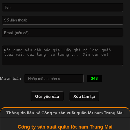
được ứng dụng rộng rãi trong ngành sản xuất may mặc, đặc
biệt là các sản phẩm từ vải thun. Hiện nay,
Công Nghệ In Chuyển Nhiệt Trong Ngành Thời Trang Hiện
Đại
Cập nhật 2026-04-21 15:41:03
In Chuyển Nhiệt Là Gì? Công Nghệ In Hiện Đại Trong Ngành
Mã an toàn
343
May Mặc Trong ngành in ấn và thời trang, in chuyển nhiệt đang
là một trong những công nghệ phổ biến nhờ khả năng tạo ra
hình ảnh sắc nét và bền màu. Đặc biệt, kỹ thuật này được ứng
dụng rộng rãi trong sản xuất áo thun, đồ thể thao
Thông tin liên hệ Công ty sản xuất quần lót nam Trung Mai
Công ty sản xuất quần lót nam Trung Mai