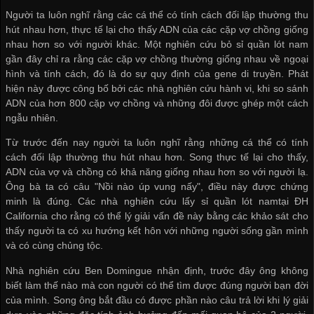
Người ta luôn nghĩ rằng các cá thể có tính cách đối lập thường thu
hút nhau hơn, thực tế lại cho thấy ADN của các cặp vợ chồng giống
nhau hơn so với người khác. Một nghiên cứu
bỏ sỉ quần lót nam
gần đây chỉ ra rằng các cặp vợ chồng thường giống nhau về ngoại
hình và tính cách, đó là do sự quy định của gene di truyền. Phát
hiện này được công bố bởi các nhà nghiên cứu hành vi, khi so sánh
ADN của hơn 800 cặp vợ chồng và những đôi được ghép một cách
ngẫu nhiên.
Từ trước đến nay người ta luôn nghĩ rằng những cá thể có tính
cách đối lập thường thu hút nhau hơn. Song thực tế lại cho thấy,
ADN của vợ và chồng có khả năng giống nhau hơn so với người lạ.
Ông bà ta có câu "Nồi nào úp vung nấy", điều này được chứng
minh là đúng. Các nhà nghiên cứu
lấy sỉ quần lót nam
tại ĐH
California cho rằng có thể lý giải vấn đề này bằng các khảo sát cho
thấy người ta có xu hướng kết hôn với những người sống gần mình
và có cùng chủng tộc.
Nhà nghiên cứu Ben Domingue nhận định, trước đây ông không
biết làm thế nào mà con người có thể tìm được đúng người bạn đời
của mình. Song ông bắt đầu có được phần nào câu trả lời khi lý giải