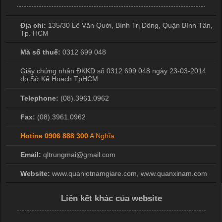
Địa chỉ:
135/30 Lê Văn Quới, Bình Trị Đông
,
Quận Bình Tân
,
Tp. HCM
Mã số thuế:
0312 699 048
Giấy chứng nhận ĐKKD số 0312 699 048 ngày 23-03-2014
do Sở Kế Hoạch TpHCM
Telephone:
(08).3961.0962
Fax:
(08).3961.0962
Hotine
0906 888 300
A Nghĩa
Email:
qltrungmai@gmail.com
Website:
www.quanlotnamgiare.com, www.quanxinam.com
Liên kết khác của website