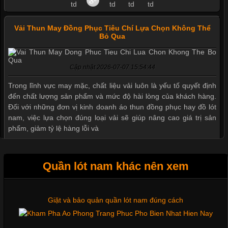
Vải Thun May Đồng Phục Tiêu Chí Lựa Chọn Không Thể
Bỏ Qua
Cập nhật 2026-07-07 15:54:44
Mẫu quần short quần lót nam nữ hè thu 2017
Trong lĩnh vực may mặc, chất liệu vải luôn là yếu tố quyết định
đến chất lượng sản phẩm và mức độ hài lòng của khách hàng.
Đối với những đơn vị kinh doanh áo thun đồng phục hay đồ lót
nam, việc lựa chọn đúng loại vải sẽ giúp nâng cao giá trị sản
Thị hiều quần lót nam bơi lội nam và nữ 2017
phẩm, giảm tỷ lệ hàng lỗi và
Xu hướng thời trang trẻ và quần lót nam giá sỉ
Quần lót nam khác nên xem
Tìm Hiểu Các Kiểu Cổ Áo Thun Được Ưa Chuộng Trong
Ngành Thời Trang
Giặt và bảo quản quần lót nam đúng cách
Cập nhật 2026-06-01 16:20:50