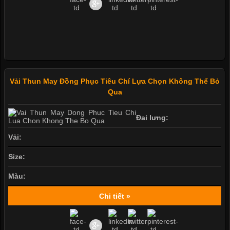
Vải Thun May Đồng Phục Tiêu Chí Lựa Chọn Không Thể Bỏ
Qua
Đai lưng:
Vải:
Size:
Màu:
Chi tiết »