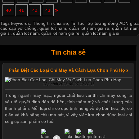
»
40
41
42
43
Tags keywords:
Thông tin chia sẻ
,
Tin tức
,
Sự tương đồng ADN giữa
các cặp vợ chồng
,
quần lót nam
,
quần lót nam giá rẻ
,
quần lót nam
giá sỉ
,
quần lót nam
,
quần lót nam giá rẻ
,
quần lót nam giá sỉ
Tin chia sẻ
Phân Biệt Các Loại Chỉ May Và Cách Lựa Chọn Phù Hợp
Cập nhật 2026-08-07 17:28:11
Trong ngành may mặc, ngoài chất liệu vải thì chỉ may cũng là
yếu tố quyết định đến độ bền, tính thẩm mỹ và chất lượng của
thành phẩm. Mỗi loại chỉ có đặc tính riêng về độ bền kéo, độ co
giãn và khả năng chịu ma sát, vì vậy việc lựa chọn đúng loại chỉ
sẽ giúp sản phẩm có tuổi