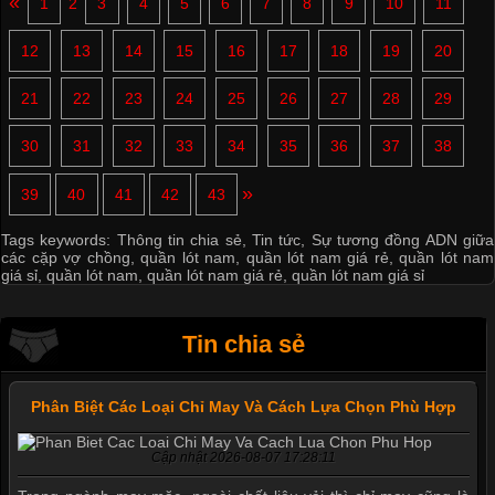
«
1
2
3
4
5
6
7
8
9
10
11
12
13
14
15
16
17
18
19
20
21
22
23
24
25
26
27
28
29
30
31
32
33
34
35
36
37
38
»
39
40
41
42
43
Tags keywords:
Thông tin chia sẻ
,
Tin tức
,
Sự tương đồng ADN giữa
các cặp vợ chồng
,
quần lót nam
,
quần lót nam giá rẻ
,
quần lót nam
giá sỉ
,
quần lót nam
,
quần lót nam giá rẻ
,
quần lót nam giá sỉ
Tin chia sẻ
Phân Biệt Các Loại Chỉ May Và Cách Lựa Chọn Phù Hợp
Cập nhật 2026-08-07 17:28:11