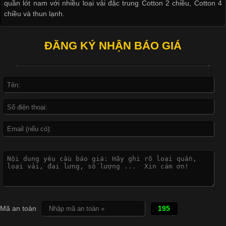
quần lót nam với nhiều loại vải đặc trung Cotton 2 chiều, Cotton 4
nhất trong ngành thời trang nhờ đặc tính co giãn, mềm mại và
chiều và thun lạnh.
thoải mái khi mặc. Từ áo thun, đồ thể thao cho đến đồ lót nam,
vải thun luôn đóng vai trò quan trọng trong quá trình sản xuất.
Hiện nay, nhu cầu tìm kiếm quần lót nam giá
ĐĂNG KÝ NHẬN BÁO GIÁ
Xu Hướng Form Áo Thun Phổ Biến Trong Ngành May Mặc
Cập nhật 2026-05-09 15:58:23
Các Form Áo Thun Phổ Biến Hiện Nay Và Xu Hướng Trong
Ngành May Mặc Áo thun là một trong những trang phục quen
thuộc và được sử dụng phổ biến nhất hiện nay. Không chỉ đa
dạng về màu sắc hay chất liệu, áo thun còn có nhiều form dáng
khác nhau để phù hợp với từng phong cách thời trang và nhu
cầu
Mã an toàn
195