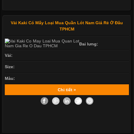
Vải Kaki Có Mấy Loại Mua Quần Lót Nam Giá Rẻ Ở Đâu
TPHCM
Đai lưng:
Vải:
Size:
Màu:
Chi tiết »