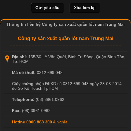
Khám Phá Áo Phông Trang Phục Phổ Biến Nhất Hiện Nay
Cập nhật 2026-04-24 17:24:50
Áo phông là một trong những trang phục phổ biến nhất trong
Thông tin liên hệ Công ty sản xuất quần lót nam Trung Mai
đời sống hiện đại nhờ sự tiện lợi, thoải mái và dễ phối đồ.
Không chỉ xuất hiện trong thời trang thường ngày, áo phông còn
Công ty sản xuất quần lót nam Trung Mai
được ứng dụng rộng rãi trong ngành sản xuất may mặc, đặc
biệt là các sản phẩm từ vải thun. Hiện nay,
Địa chỉ:
135/30 Lê Văn Quới, Bình Trị Đông
,
Quận Bình Tân
,
Tp. HCM
Mã số thuế:
0312 699 048
Công Nghệ In Chuyển Nhiệt Trong Ngành Thời Trang Hiện
Đại
Giấy chứng nhận ĐKKD số 0312 699 048 ngày 23-03-2014
do Sở Kế Hoạch TpHCM
Cập nhật 2026-04-21 15:41:03
Telephone:
(08).3961.0962
In Chuyển Nhiệt Là Gì? Công Nghệ In Hiện Đại Trong Ngành
Fax:
(08).3961.0962
May Mặc Trong ngành in ấn và thời trang, in chuyển nhiệt đang
là một trong những công nghệ phổ biến nhờ khả năng tạo ra
Hotine
0906 888 300
A Nghĩa
hình ảnh sắc nét và bền màu. Đặc biệt, kỹ thuật này được ứng