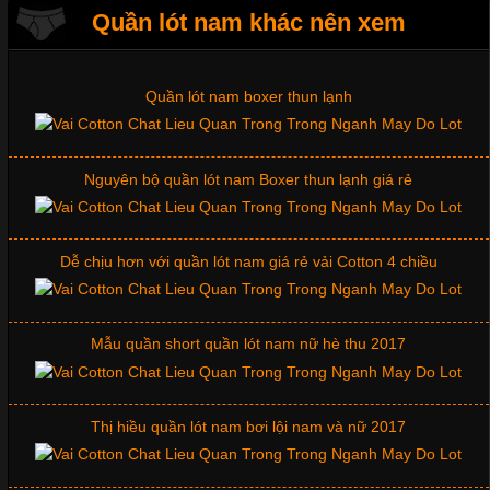
Bộ sưu tập quần lót nam Boxer TpHCM
Quần lót nam khác nên xem
Tìm Hiểu Các Kiểu Cổ Áo Thun Được Ưa Chuộng Trong
Ngành Thời Trang
Quần lót nam boxer thun lạnh
Cập nhật 2026-06-01 16:20:50
Áo thun là một trong những trang phục phổ biến nhất hiện nay
nhờ tính tiện dụng, dễ phối đồ và phù hợp với nhiều đối tượng.
Nguyên bộ quần lót nam Boxer thun lạnh giá rẻ
Bên cạnh chất liệu và kiểu dáng, phần cổ áo cũng là yếu tố
quan trọng tạo nên phong cách riêng cho từng sản phẩm. Mỗi
loại cổ áo sẽ mang đến một vẻ đẹp khác
Dễ chịu hơn với quần lót nam giá rẻ vải Cotton 4 chiều
Những Mẫu Áo Thun Đồng Phục Công Ty Được Ưa
Mẫu quần short quần lót nam nữ hè thu 2017
Chuộng Hiện Nay
Thị hiều quần lót nam bơi lội nam và nữ 2017
Cập nhật 2026-06-01 14:23:34
Trong môi trường kinh doanh hiện đại, việc xây dựng hình ảnh
chuyên nghiệp đóng vai trò quan trọng đối với sự phát triển của