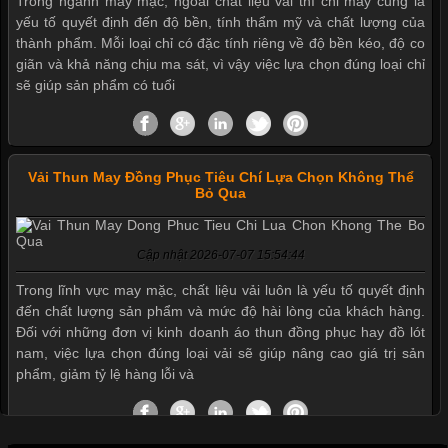
Trong ngành may mặc, ngoài chất liệu vải thì chỉ may cũng là
Mẫu quần short quần lót nam nữ hè thu 2017
yếu tố quyết định đến độ bền, tính thẩm mỹ và chất lượng của
thành phẩm. Mỗi loại chỉ có đặc tính riêng về độ bền kéo, độ co
giãn và khả năng chịu ma sát, vì vậy việc lựa chọn đúng loại chỉ
Thị hiều quần lót nam bơi lội nam và nữ 2017
sẽ giúp sản phẩm có tuổi
Xu hướng thời trang trẻ và quần lót nam giá sỉ
Vải Thun May Đồng Phục Tiêu Chí Lựa Chọn Không Thể
Bỏ Qua
Giặt và bảo quản quần lót nam đúng cách
Cập nhật 2026-07-07 15:54:44
Trong lĩnh vực may mặc, chất liệu vải luôn là yếu tố quyết định
Mẫu quần lót nam giá rẻ sốt hè 2017
đến chất lượng sản phẩm và mức độ hài lòng của khách hàng.
Đối với những đơn vị kinh doanh áo thun đồng phục hay đồ lót
nam, việc lựa chọn đúng loại vải sẽ giúp nâng cao giá trị sản
phẩm, giảm tỷ lệ hàng lỗi và
Những mẩu quần lót nam thông dụng hiện nay