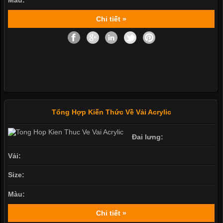
Chi tiết »
Tổng Hợp Kiến Thức Về Vải Acrylic
Đai lưng:
Vải:
Size:
Màu:
Chi tiết »