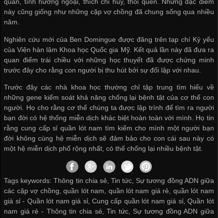
quan, tính hướng ngoại, thích chỉ huy, thói quen. Những đặc điểm
này cũng giống như những cặp vợ chồng đã chung sống qua nhiều
năm.
Nghiên cứu mới của Ben Domingue được đăng trên tạp chí Kỷ yếu
của Viện hàn lâm Khoa học Quốc gia Mỹ. Kết quả lần này đã đưa ra
quan điểm trái chiều với những học thuyết đã được chứng minh
trước đây cho rằng con người bị thu hút bởi sự đối lập với nhau.
Trước đây các nhà khoa học thường chỉ tập trung tìm hiểu về
những gene kiểm soát khả năng chống lại bệnh tật của cơ thể con
người. Họ cho rằng cơ thể chúng ta được lập trình để tìm ra người
bạn đời có hệ thống miễn dịch khác biệt hoàn toàn với mình. Họ tin
rằng
cung cấp sỉ quần lót nam
tìm kiếm cho mình một người bạn
đời không cùng hệ miễn dịch sẽ đảm bảo cho con cái sau này có
một hệ miễn dịch phổ rộng nhất, có thể chống lại nhiều bệnh tật.
Tags keywords: Thông tin chia sẻ, Tin tức, Sự tương đồng ADN giữa
các cặp vợ chồng, quần lót nam, quần lót nam giá rẻ, quần lót nam
giá sỉ -
Quần lót nam giá sỉ
,
Cung cấp quần lót nam giá sỉ
,
Quần lót
nam giá rẻ
-
Thông tin chia sẻ
,
Tin tức
,
Sự tương đồng ADN giữa