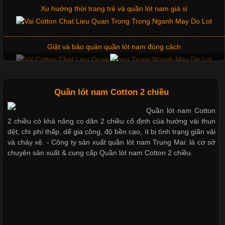
Xu hướng thời trang trẻ và quần lót nam giá sỉ
doanh nghiệp. Một trong những giải pháp hiệu quả được nhiều
đơn vị lựa chọn hiện nay là sử dụng áo thun đồng phục công ty.
Không chỉ giúp tạo sự đồng bộ, áo thun
Giặt và bảo quản quần lót nam đúng cách
Chất Liệu Lycra Có Gì Đặc Biệt Trong Ngành Thời Trang?
Mẫu quần lót nam giá rẻ sốt hè 2017
Quần lót nam Cotton 2 chiều
Cập nhật 2026-05-27 17:03:46
Quần lót nam Cotton
Vải Lycra Là Gì? Chất Liệu Co Giãn Được Ưa Chuộng Trong
Những mẩu quần lót nam thông dụng hiện nay
2 chiều có khả năng co dãn 2 chiều cố định của hướng vải thun
Ngành May Mặc Trong ngành thời trang hiện đại, các loại vải có
dệt, chi phí thấp, dể gia công, độ bền cao, ít bị tình trạng giãn vải
khả năng co giãn tốt ngày càng được ưa chuộng nhằm mang lại
và chảy xệ. - Công ty sản xuất quần lót nam Trung Mai: là cơ sở
cảm giác thoải mái cho người mặc. Trong đó, vải Lycra là một
chuyên sản xuất & cung cấp Quần lót nam Cotton 2 chiều.
Bộ sưu tập quần lót nam Boxer TpHCM
trong những chất liệu nổi bật nhờ độ đàn hồi cao,
Quần lót nam boxer thun lạnh
Chất Liệu Bamboo Xu Hướng Mới Trong Ngành Thời Trang