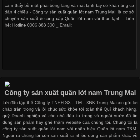
cảm thấy bề mặt phải bóng láng và mát lạnh tay có khả năng co
dãn 4 chiều - Công ty sản xuất quần lót nam Trung Mai: là cơ sở
chuyên sản xuất & cung cấp Quần lót nam vải thun lạnh - Liên
hệ: Hotline 0906 888 300 _ Email:
Cập nhật 2026-05-21 14:59:25
Trong những năm gần đây, vải Bamboo đang trở thành một
trong những chất liệu được yêu thích trong ngành thời trang
nhờ đặc tính mềm mại, thoáng khí và thân thiện với môi trường.
Không chỉ được ứng dụng trong quần áo thường ngày, loại vải
này còn xuất hiện nhiều trong các sản phẩm đồ lót
Công ty sản xuất quần lót nam Trung Mai
Lời đầu tập thể Công ty TNHH SX - TM - XNK Trung Mai xin gởi lời
chào trân trọng và lời chúc sức khỏe tới toàn thể Quí khách hàng,
Những Loại Vải Thun Thông Dụng Và Đặc Điểm Nổi Bật
quý Doanh nghiệp và các nhà đầu tư trong và ngoài nước đã tin
dùng sản phẩm hay ghé thăm website của chúng tôi. Chúng tôi là
Cập nhật 2026-05-20 14:58:56
công ty sản xuất quần lót nam với nhãn hiệu Quần lót nam T&M.
Ngoài ra chúng tôi còn sản xuất ra nhiều dòng sản phẩm khác về
Vải thun là một trong những chất liệu được sử dụng rộng rãi