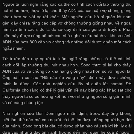
Người ta luôn nghĩ rằng các cá thể có tính cách đối lập thường thu
hút nhau hơn, thực tế lại cho thấy ADN của các cặp vợ chồng giống
nhau hơn so với người khác. Một nghiên cứu
bỏ sỉ quần lót nam
gần đây chỉ ra rằng các cặp vợ chồng thường giống nhau về ngoại
hình và tính cách, đó là do sự quy định của gene di truyền. Phát
hiện này được công bố bởi các nhà nghiên cứu hành vi, khi so sánh
ADN của hơn 800 cặp vợ chồng và những đôi được ghép một cách
ngẫu nhiên.
Từ trước đến nay người ta luôn nghĩ rằng những cá thể có tính
cách đối lập thường thu hút nhau hơn. Song thực tế lại cho thấy,
ADN của vợ và chồng có khả năng giống nhau hơn so với người lạ.
Ông bà ta có câu "Nồi nào úp vung nấy", điều này được chứng
minh là đúng. Các nhà nghiên cứu
lấy sỉ quần lót nam
tại ĐH
California cho rằng có thể lý giải vấn đề này bằng các khảo sát cho
thấy người ta có xu hướng kết hôn với những người sống gần mình
và có cùng chủng tộc.
Nhà nghiên cứu Ben Domingue nhận định, trước đây ông không
biết làm thế nào mà con người có thể tìm được đúng người bạn đời
của mình. Song ông bắt đầu có được phần nào câu trả lời khi lý giải
dựa vào những đặc tính ảnh hưởng đến mối quan hệ của 2 người,