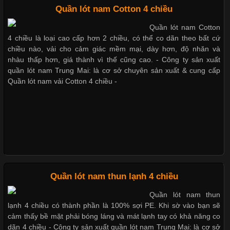
Chất Liệu Bamboo Xu Hướng Mới Trong Ngành Thời Trang
Quần lót nam Cotton 4 chiều
Những mẩu quần lót nam thông dụng hiện nay
Quần lót nam Cotton
Cập nhật 2026-05-21 14:59:25
4 chiều là loại cao cấp hơn 2 chiều, có thể co dãn theo bất cứ
Trong những năm gần đây, vải Bamboo đang trở thành một
chiều nào, vải cho cảm giác mềm mại, dày hơn, độ nhăn và
trong những chất liệu được yêu thích trong ngành thời trang
nhàu thấp hơn, giá thành vì thế cũng cao. - Công ty sản xuất
Bộ sưu tập quần lót nam Boxer TpHCM
nhờ đặc tính mềm mại, thoáng khí và thân thiện với môi trường.
quần lót nam Trung Mai: là cơ sở chuyên sản xuất & cung cấp
Không chỉ được ứng dụng trong quần áo thường ngày, loại vải
Quần lót nam vải Cotton 4 chiều -
này còn xuất hiện nhiều trong các sản phẩm đồ lót
Quần lót nam boxer thun lạnh
Nguyên bộ quần lót nam Boxer thun lạnh giá rẻ
Những Loại Vải Thun Thông Dụng Và Đặc Điểm Nổi Bật
Cập nhật 2026-05-20 14:58:56
Quần lót nam thun lạnh 4 chiều
Dễ chịu hơn với quần lót nam giá rẻ vải Cotton 4 chiều
Vải thun là một trong những chất liệu được sử dụng rộng rãi
Quần lót nam thun
nhất trong ngành thời trang nhờ đặc tính co giãn, mềm mại và
lạnh 4 chiều có thành phần là 100% sợi PE. Khi sờ vào bạn sẽ
thoải mái khi mặc. Từ áo thun, đồ thể thao cho đến đồ lót nam,
cảm thấy bề mặt phải bóng láng và mát lạnh tay có khả năng co
vải thun luôn đóng vai trò quan trọng trong quá trình sản xuất.
dãn 4 chiều - Công ty sản xuất quần lót nam Trung Mai: là cơ sở