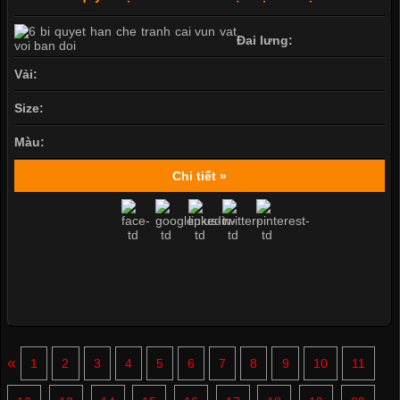
Đai lưng:
Vải:
Size:
Màu:
Chi tiết »
«
1
2
3
4
5
6
7
8
9
10
11