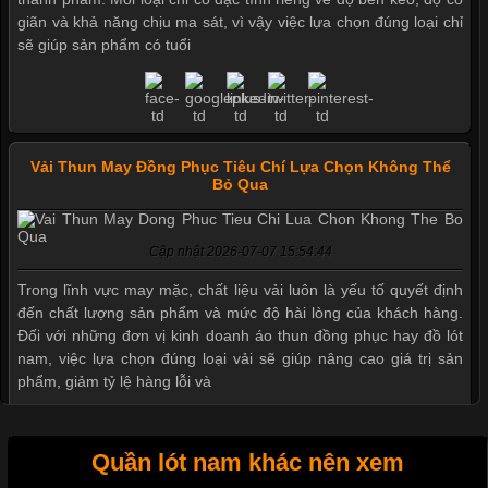
giãn và khả năng chịu ma sát, vì vậy việc lựa chọn đúng loại chỉ
sẽ giúp sản phẩm có tuổi
Vải Thun May Đồng Phục Tiêu Chí Lựa Chọn Không Thể
Bỏ Qua
Cập nhật 2026-07-07 15:54:44
Mẫu quần short quần lót nam nữ hè thu 2017
Trong lĩnh vực may mặc, chất liệu vải luôn là yếu tố quyết định
đến chất lượng sản phẩm và mức độ hài lòng của khách hàng.
Đối với những đơn vị kinh doanh áo thun đồng phục hay đồ lót
nam, việc lựa chọn đúng loại vải sẽ giúp nâng cao giá trị sản
Thị hiều quần lót nam bơi lội nam và nữ 2017
phẩm, giảm tỷ lệ hàng lỗi và
Xu hướng thời trang trẻ và quần lót nam giá sỉ
Quần lót nam khác nên xem