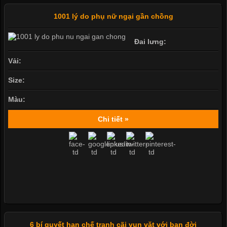
1001 lý do phụ nữ ngại gần chồng
Đai lưng:
Vải:
Size:
Màu:
Chi tiết »
6 bí quyết hạn chế tranh cãi vụn vặt với bạn đời