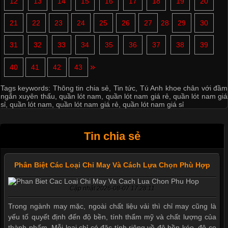
12
13
14
15
16
17
18
19
20
21
22
23
24
25
26
27
28
29
30
31
32
33
34
35
36
37
38
39
»
40
41
42
43
Tags keywords:
Thông tin chia sẻ
,
Tin tức
,
Tú Anh khoe chân với đầm
ngắn xuyên thấu
,
quần lót nam
,
quần lót nam giá rẻ
,
quần lót nam giá
sỉ
,
quần lót nam
,
quần lót nam giá rẻ
,
quần lót nam giá sỉ
Tin chia sẻ
Phân Biệt Các Loại Chỉ May Và Cách Lựa Chọn Phù Hợp
Cập nhật 2026-08-07 17:28:11
Trong ngành may mặc, ngoài chất liệu vải thì chỉ may cũng là
yếu tố quyết định đến độ bền, tính thẩm mỹ và chất lượng của
thành phẩm. Mỗi loại chỉ có đặc tính riêng về độ bền kéo, độ co