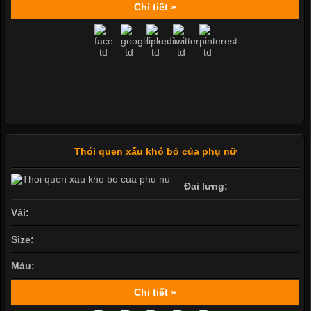
Chi tiết »
Thói quen xấu khó bỏ của phụ nữ
Đai lưng:
Vải:
Size:
Màu:
Chi tiết »