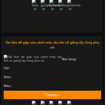
Sai lầm dễ gặp của cánh mày râu khi cố gắng lấy lòng phụ
nữ
Đai lưng:
Vải:
Size:
Màu:
Chi tiết »