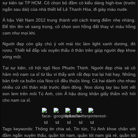
sự kiện tại TP HCM. Cô chọn bộ đầm có kiểu dáng high-low (trước
ngắn sau dài) của nhà thiết kế Lê Thanh Hòa, đi giày màu nude.
Á hậu Việt Nam 2012 trung thành với cách trang điểm nhẹ nhàng.
Để tôn lên vẻ sang trọng, cô chọn son hồng đất thay vì màu hồng
cam như mọi khi.
Người đẹp còn gây chú ý với mái tóc làm light xanh dương, đỏ
rượu. Thiết kế đắp vải xuyên thấu ở thân trên giúp người đẹp khoe
vòng một.
Tại sự kiện, cô hội ngộ Noo Phước Thịnh. Người đẹp chia sẻ cô
hâm mộ nam ca sĩ từ lâu vì thấy anh rất đẹp trai lại hát hay. Những
bản tình ca buồn của Noo cô đều thuộc lòng. Cả hai dành cho nhau
nhiều cử chỉ thân mật trước đám đông. Noo dùng tay lau bớt vết
son lem trên môi Tú Anh, còn Á hậu dùng khăn giấy thấm mồ hôi
cho nam ca sĩ.
Tags keywords: Thông tin chia sẻ, Tin tức, Tú Anh khoe chân với
đầm ngắn xuyên thấu, quần lót nam, quần lót nam giá rẻ, quần lót