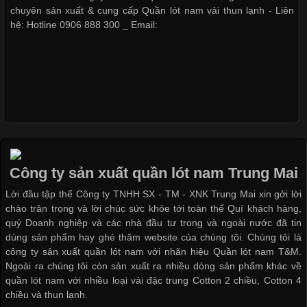
Hiện nay, nhu cầu tìm kiếm quần lót nam giá
chuyên sản xuất & cung cấp Quần lót nam vải thun lạnh - Liên
hệ: Hotline 0906 888 300 _ Email:
Xu Hướng Form Áo Thun Phổ Biến Trong Ngành May Mặc
Cập nhật 2026-05-09 15:58:23
Các Form Áo Thun Phổ Biến Hiện Nay Và Xu Hướng Trong
Ngành May Mặc Áo thun là một trong những trang phục quen
thuộc và được sử dụng phổ biến nhất hiện nay. Không chỉ đa
Công ty sản xuất quần lót nam Trung Mai
dạng về màu sắc hay chất liệu, áo thun còn có nhiều form dáng
Lời đầu tập thể Công ty TNHH SX - TM - XNK Trung Mai xin gởi lời
khác nhau để phù hợp với từng phong cách thời trang và nhu
chào trân trọng và lời chúc sức khỏe tới toàn thể Quí khách hàng,
cầu
quý Doanh nghiệp và các nhà đầu tư trong và ngoài nước đã tin
dùng sản phẩm hay ghé thăm website của chúng tôi. Chúng tôi là
công ty sản xuất quần lót nam với nhãn hiệu Quần lót nam T&M.
Ngoài ra chúng tôi còn sản xuất ra nhiều dòng sản phẩm khác về
quần lót nam với nhiều loại vải đặc trung Cotton 2 chiều, Cotton 4
Khám Phá Áo Phông Trang Phục Phổ Biến Nhất Hiện Nay
chiều và thun lạnh.