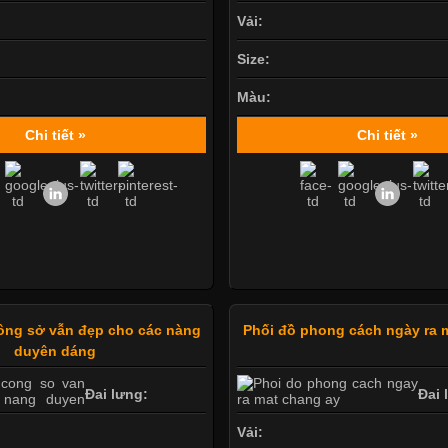
Vải:
Size:
Màu:
Chi tiết »
Chi tiết »
ông sở vẫn đẹp cho các nàng
Phối đồ phong cách ngày ra 
duyên dáng
Đai lưng:
Đai 
Vải: