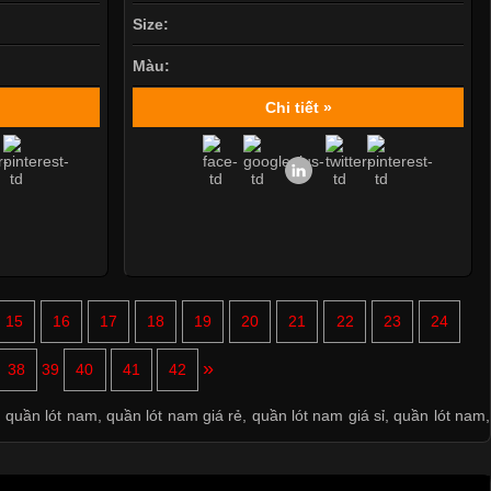
Size:
Màu:
Chi tiết »
15
16
17
18
19
20
21
22
23
24
Mẫu quần short quần lót nam nữ hè thu 2017
»
38
39
40
41
42
Thị hiều quần lót nam bơi lội nam và nữ 2017
,
quần lót nam
,
quần lót nam giá rẻ
,
quần lót nam giá sỉ
,
quần lót nam
,