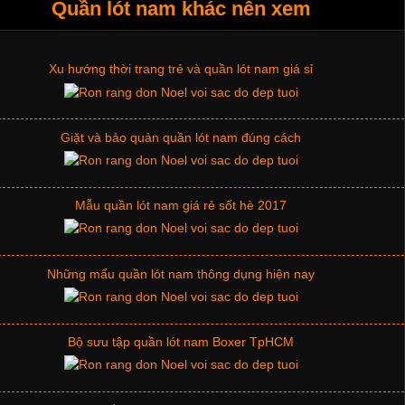
Xu hướng thời trang trẻ và quần lót nam giá sỉ
Quần lót nam khác nên xem
Giặt và bảo quản quần lót nam đúng cách
Mẫu quần lót nam giá rẻ sốt hè 2017
Những mẩu quần lót nam thông dụng hiện nay
Bộ sưu tập quần lót nam Boxer TpHCM
Quần lót nam boxer thun lạnh