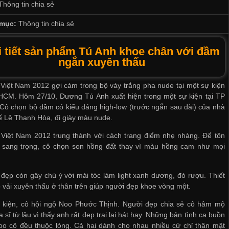
Thông tin chia sẻ
mục:
Thông tin chia sẻ
i tiết sản phẩm Tú Anh khoe chân với đầm
ngắn xuyên thấu
Việt Nam 2012 gợi cảm trong bộ váy trắng pha nude tại một sự kiện
HCM. Hôm 27/10, Dương Tú Anh xuất hiện trong một sự kiện tại TP
ô chọn bộ đầm có kiểu dáng high-low (trước ngắn sau dài) của nhà
kế Lê Thanh Hòa, đi giày màu nude.
 Việt Nam 2012 trung thành với cách trang điểm nhẹ nhàng. Để tôn
ẻ sang trọng, cô chọn son hồng đất thay vì màu hồng cam như mọi
đẹp còn gây chú ý với mái tóc làm light xanh dương, đỏ rượu. Thiết
 vải xuyên thấu ở thân trên giúp người đẹp khoe vòng một.
ự kiện, cô hội ngộ Noo Phước Thịnh. Người đẹp chia sẻ cô hâm mộ
 sĩ từ lâu vì thấy anh rất đẹp trai lại hát hay. Những bản tình ca buồn
oo cô đều thuộc lòng. Cả hai dành cho nhau nhiều cử chỉ thân mật