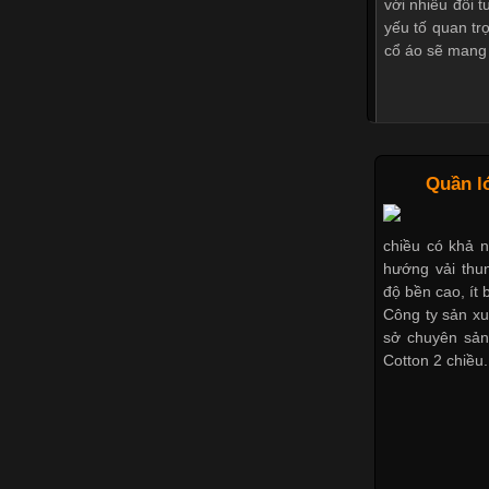
với nhiều đối 
yếu tố quan tr
cổ áo sẽ mang
Những Mẫu 
Quần l
chiều có khả 
hướng vải thun
Trong môi trư
độ bền cao, ít b
nghiệp đóng va
Công ty sản xu
Một trong nhữn
sở chuyên sản
là sử dụng áo 
Cotton 2 chiều.
áo thun
Chất Liệ