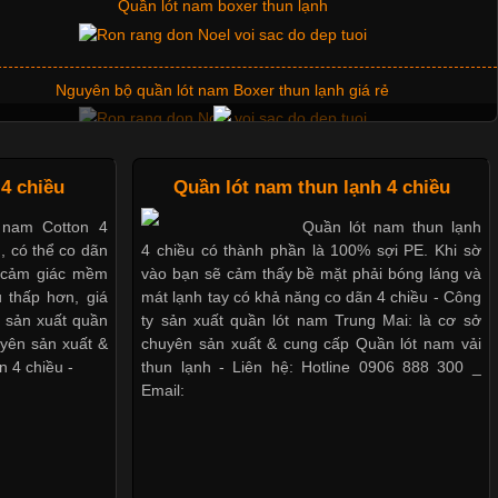
Nguyên bộ quần lót nam Boxer thun lạnh giá rẻ
Dễ chịu hơn với quần lót nam giá rẻ vải Cotton 4 chiều
Mẫu quần short quần lót nam nữ hè thu 2017
4 chiều
Quần lót nam thun lạnh 4 chiều
 nam Cotton 4
Quần lót nam thun lạnh
u, có thể co dãn
4 chiều có thành phần là 100% sợi PE. Khi sờ
Thị hiều quần lót nam bơi lội nam và nữ 2017
o cảm giác mềm
vào bạn sẽ cảm thấy bề mặt phải bóng láng và
 thấp hơn, giá
mát lạnh tay có khả năng co dãn 4 chiều - Công
y sản xuất quần
ty sản xuất quần lót nam Trung Mai: là cơ sở
Xu hướng thời trang trẻ và quần lót nam giá sỉ
uyên sản xuất &
chuyên sản xuất & cung cấp Quần lót nam vải
n 4 chiều -
thun lạnh - Liên hệ: Hotline 0906 888 300 _
Email:
Giặt và bảo quản quần lót nam đúng cách