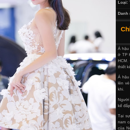
Loại:
Danh 
Ch
Á hậu 
ở TP 
HCM. C
thiết 
Á hậu
lên v
khi.
Người 
kế đắp
Tại s
nam ca
của N