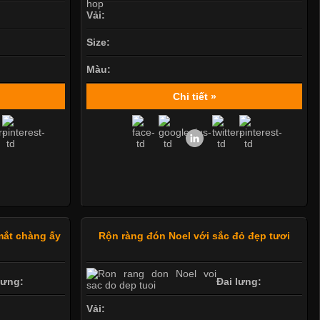
Vải:
Size:
Màu:
Chi tiết »
mắt chàng ấy
Rộn ràng đón Noel với sắc đỏ đẹp tươi
lưng:
Đai lưng:
Vải: