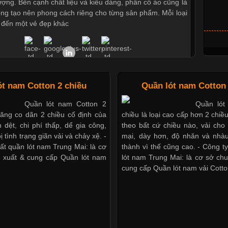
tượng. Bên cạnh chất liệu và kiểu dáng, phần cổ áo cũng là
ọng tạo nên phong cách riêng cho từng sản phẩm. Mỗi loại
 đến một vẻ đẹp khác
Áo Thun Đồng Phục Công Ty Được Ưa Chuộng Hiện
ót nam Cotton 2 chiều
Quần lót nam Cotton 
Nay
Quần lót nam Cotton 2
Quần lót
Cập nhật 2026-06-01 14:23:34
năng co dãn 2 chiều cố định của
chiều là loại cao cấp hơn 2 chiề
 dệt, chi phí thấp, dể gia công,
theo bất cứ chiều nào, vải ch
ờng kinh doanh hiện đại, việc xây dựng hình ảnh chuyên
ị tình trạng giãn vải và chảy xệ. -
mại, dày hơn, độ nhăn và nhàu
i trò quan trọng đối với sự phát triển của doanh nghiệp.
ất quần lót nam Trung Mai: là cơ
thành vì thế cũng cao. - Công t
g giải pháp hiệu quả được nhiều đơn vị lựa chọn hiện nay
 xuất & cung cấp Quần lót nam
lót nam Trung Mai: là cơ sở ch
thun đồng phục công ty. Không chỉ giúp tạo sự đồng bộ,
cung cấp Quần lót nam vải Cotto
u Lycra Có Gì Đặc Biệt Trong Ngành Thời Trang?