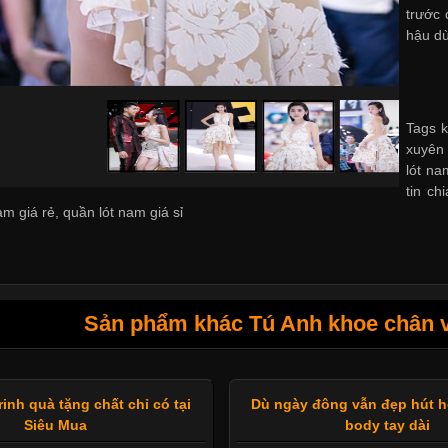
trước 
hậu dù
Tags k
xuyên 
lót na
tin ch
am giá rẻ
,
quần lót nam giá sỉ
Sản phẩm khác Tú Anh khoe chân 
rinh quà tặng chất chỉ có tại
Dù ngày đông vẫn đẹp hút 
Siêu Mua
body tay dài