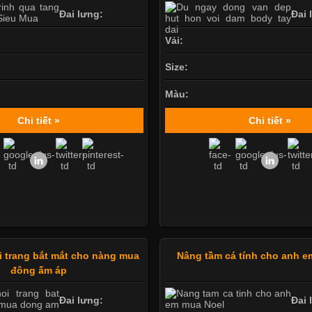
Đai lưng:
Đai 
Vải:
Size:
Màu:
Chi tiết »
Chi tiết »
i trang bắt mắt cho nàng mua
Nâng tầm cá tính cho anh e
đông ấm áp
Đai lưng:
Đai 