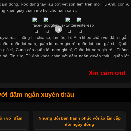
đám đông. Noo dùng tay lau bớt vết son lem trên môi Tú Anh, còn Á
ng khăn giấy thấm mồ hôi cho nam ca sĩ.
eywords: Thông tin chia sẻ, Tin tức, Tú Anh khoe chân với đầm ngắn
thấu, quần lót nam, quần lót nam giá rẻ, quần lót nam giá sỉ -
Quần
m giá sỉ
,
Cung cấp quần lót nam giá sỉ
,
Quần lót nam giá rẻ
-
Thông
ia sẻ
,
Tin tức
,
Tú Anh khoe chân với đầm ngắn xuyên thấu
,
quần lót
Xin cám ơn!
với đầm ngắn xuyên thấu
hồn với dầm
Những đôi bạn hạnh phúc với áo ấm cặp
đôi ngày đông