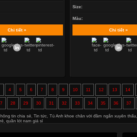
Size:
Màu:
Chi tiết »
Chi tiết »
3
4
5
6
7
8
9
10
11
12
13
14
7
28
29
30
31
32
33
34
35
36
37
hông tin chia sẻ
,
Tin tức
,
Tú Anh khoe chân với đầm ngắn xuyên thấu
rẻ
,
quần lót nam giá sỉ