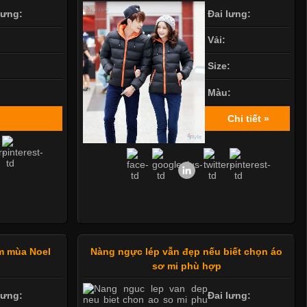
lưng:
Đai lưng:
Vải:
Size:
Màu:
Chi tiết »
m mùa Noel
Nàng ngực lép vẫn đẹp nếu biết chọn áo
sơ mi phù hợp
lưng:
Đai lưng: