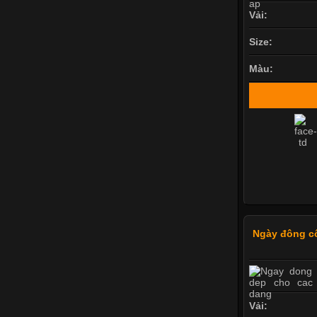
Vải:
Size:
Màu:
Ngày đông c
Vải: