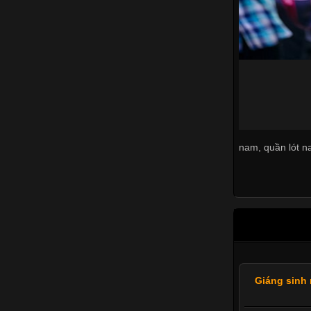
nam
,
quần lót n
Giáng sinh 